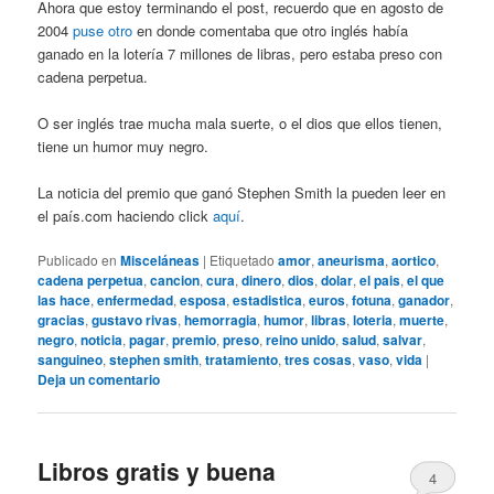
Ahora que estoy terminando el post, recuerdo que en agosto de
2004
puse otro
en donde comentaba que otro inglés había
ganado en la lotería 7 millones de libras, pero estaba preso con
cadena perpetua.
O ser inglés trae mucha mala suerte, o el dios que ellos tienen,
tiene un humor muy negro.
La noticia del premio que ganó Stephen Smith la pueden leer en
el país.com haciendo click
aquí
.
Publicado en
Misceláneas
|
Etiquetado
amor
,
aneurisma
,
aortico
,
cadena perpetua
,
cancion
,
cura
,
dinero
,
dios
,
dolar
,
el pais
,
el que
las hace
,
enfermedad
,
esposa
,
estadistica
,
euros
,
fotuna
,
ganador
,
gracias
,
gustavo rivas
,
hemorragia
,
humor
,
libras
,
loteria
,
muerte
,
negro
,
noticia
,
pagar
,
premio
,
preso
,
reino unido
,
salud
,
salvar
,
sanguineo
,
stephen smith
,
tratamiento
,
tres cosas
,
vaso
,
vida
|
Deja un comentario
Libros gratis y buena
4