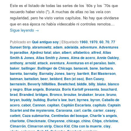
Este es el listado de todas las series de los ´60s y los ´70s que
recuerdo haber visto (*). A muchas de ellas no las veía con
regularidad, pero he visto varios capítulos. No hay que olvidarse
que en esa época no había videocable ni controles remotos…
Sigue leyendo
→
Publicado en
Qué antiguo soy
|
Etiquetado
1960
,
1970
,
60
,
70
,
77
Sunset Strip
,
abramowitz
,
adam
,
adelaida
,
adventure
,
Adventures
in paradise
,
Ajedrez fatal
,
alan
,
albert
,
alfabetico
,
alfred
,
Alias
Smith & Jones
,
Alias Smith y Jones
,
Alma de acero
,
Annie Oakley
,
anthony
,
arnold
,
attack
,
aventura
,
Aventuras en el paraíso
,
bain
,
baker
,
ballinger
,
Ballinger de Chicago
,
banacek
,
bane
,
barbara
,
baretta
,
barnaby
,
Barnaby Jones
,
barry
,
bartlett
,
Bat Masterson
,
batman
,
battalion
,
beer
,
beldord
,
Ben (el oso)
,
Ben Casey
,
bernstein
,
Beverly hillbillies
,
Bewitched
,
biddle
,
billy
,
blake
,
blanco
y negro
,
Blue angels
,
Bonanza
,
Boris Karloff presenta
,
bouchard
,
brad
,
Branded
,
bridges
,
Bronco
,
brouise
,
brubaker
,
bruce
,
bruno
,
bryan
,
buddy
,
bulldog
,
Burke’s law
,
burt
,
byrnes
,
byron
,
Caballo de
acero
,
cabot
,
Cannon
,
capitan
,
Capitán Escarlata
,
capitulo
,
Captain
Scarlet and the mysterons
,
Caravana
,
carl
,
carlie
,
carter
,
casey
,
catlett
,
Caza submarina
,
Centinelas del bosque
,
Charlie´s angels
,
charlotte
,
Checkmate
,
Cheyenne
,
chicago
,
chino
,
Chips
,
christine
,
Cimarrón
,
Cimarron strip
,
Cisco Kid
,
Cita con la muerte
,
clay
,