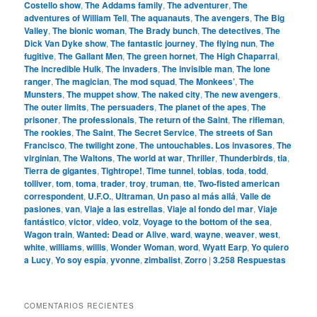
Costello show
,
The Addams family
,
The adventurer
,
The
adventures of William Tell
,
The aquanauts
,
The avengers
,
The Big
Valley
,
The bionic woman
,
The Brady bunch
,
The detectives
,
The
Dick Van Dyke show
,
The fantastic journey
,
The flying nun
,
The
fugitive
,
The Gallant Men
,
The green hornet
,
The High Chaparral
,
The incredible Hulk
,
The invaders
,
The invisible man
,
The lone
ranger
,
The magician
,
The mod squad
,
The Monkees’
,
The
Munsters
,
The muppet show
,
The naked city
,
The new avengers
,
The outer limits
,
The persuaders
,
The planet of the apes
,
The
prisoner
,
The professionals
,
The return of the Saint
,
The rifleman
,
The rookies
,
The Saint
,
The Secret Service
,
The streets of San
Francisco
,
The twilight zone
,
The untouchables. Los invasores
,
The
virginian
,
The Waltons
,
The world at war
,
Thriller
,
Thunderbirds
,
tia
,
Tierra de gigantes
,
Tightrope!
,
Time tunnel
,
tobias
,
toda
,
todd
,
tolliver
,
tom
,
toma
,
trader
,
troy
,
truman
,
tte
,
Two-fisted american
correspondent
,
U.F.O.
,
Ultraman
,
Un paso al más allá
,
Valle de
pasiones
,
van
,
Viaje a las estrellas
,
Viaje al fondo del mar
,
Viaje
fantástico
,
victor
,
video
,
volz
,
Voyage to the bottom of the sea
,
Wagon train
,
Wanted: Dead or Alive
,
ward
,
wayne
,
weaver
,
west
,
white
,
williams
,
willis
,
Wonder Woman
,
word
,
Wyatt Earp
,
Yo quiero
a Lucy
,
Yo soy espía
,
yvonne
,
zimbalist
,
Zorro
|
3.258
Respuestas
COMENTARIOS RECIENTES