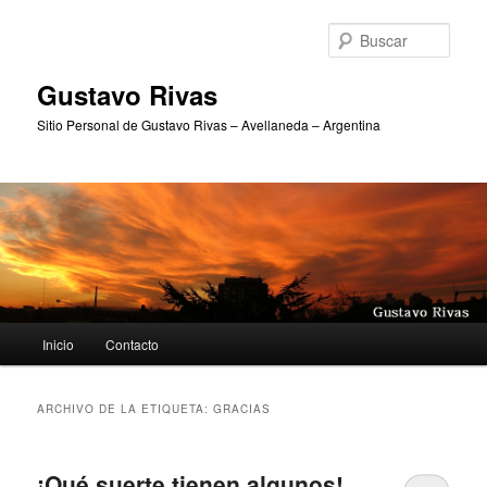
Ir
Ir
al
al
Busc
contenido
contenido
principal
secundario
Gustavo Rivas
Sitio Personal de Gustavo Rivas – Avellaneda – Argentina
Menú
Inicio
Contacto
principal
ARCHIVO DE LA ETIQUETA:
GRACIAS
¡Qué suerte tienen algunos!