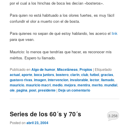
por el cual a los hinchas de boca les decían «bosteros».
Para quien no está habituado a los olores fuertes, es muy fácil
confundir el olor a muerto con el de bosta.
Para quienes no sepan de qué estoy hablando, les acerco el
link
para que vean.
Mauricio: lo menos que tendrías que hacer, es reconocer mis
méritos. Espero tu llamado.
Publicado en
Algo de humor
,
Misceláneas
,
Propios
|
Etiquetado
actual
,
aporte
,
boca juniors
,
bostero
,
clarin
,
club
,
futbol
,
gracias
,
gustavo rivas
,
imagen
,
intervencion
,
invalorable
,
lector
,
llamado
,
mauricio
,
mauricio macri
,
medio
,
mejora
,
mentira
,
merito
,
mundial
,
ole
,
pagina
,
post
,
presidente
|
Deja un comentario
Series de los 60´s y 70´s
3.258
Posted on
abril 23, 2004