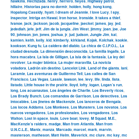
hawkins
,
Hechizada
,
henry
,
herrero
,
heyes
,
Highway patrol
,
hillaire
,
Historias para no dormir
,
holden
,
holly
,
hong kong
,
Hopalong Cassidy
,
hyatt
,
I dream of Jeannie
,
I love Lucy
,
I spy
,
inspector
,
Intriga en Hawai
,
Iron horse
,
Ironside
,
It takes a thief
,
Ivanoe
,
jack
,
jackson
,
jacob
,
jacqueline
,
jaeckel
,
james
,
jay
,
jed
,
jedediah
,
jefe
,
jeff
,
Jim de la jungla
,
Jim West
,
jimmy
,
joan
,
joe
,
Joe
90
,
johnson
,
jon
,
jones
,
joshua
,
jr
,
jud
,
judson
,
Jungle Jim
,
kai
,
kamien
,
keith
,
kelly
,
kid
,
kimberly
,
kirkland
,
Kojak
,
Kolchak
,
kookie
,
kookson
,
Kung fu
,
La caldera del diablo
,
La chica de C.I.P.O.L.
,
La
ciudad desnuda
,
La dimensión desconocida
,
La familia Ingalls
,
La
hora macabra
,
La isla de Gilligan
,
La isla de la fantasía
,
La ley del
revolver
,
La mujer biónica
,
La mujer maravilla
,
La novicia
voladora
,
Ladrón sin destino
,
Lancelot Link
,
Land of the giants
,
lani
,
Laramie
,
Las aventuras de Guillermo Tell
,
Las calles de San
Francisco
,
Las Vegas
,
Lassie
,
lawson
,
lee
,
levy
,
life
,
linda
,
lista
,
listado
,
Little house in the prairie
,
lloyd
,
lofty
,
logan
,
Logan´s run
,
long
,
Los acuanautas
,
Los ángeles de Charlie
,
Los Beverly ricos
,
Los Brady Bunch
,
Los comandos de Garrison
,
Los detectives
,
Los
intocables
,
Los jinetes de Mackenzie
,
Los lanceros de Bengala
,
Los locos Addams
,
Los Monkees
,
Los Munsters
,
Los novatos
,
Los
nuevos vengadores
,
Los profesionales
,
Los vengadores
,
Los
Walton
,
Lost in space
,
louis
,
Love boat
,
lovey
,
M Squad
,
M.E.
,
MacKenzie’s raiders
,
madge
,
Man from Atlantis
,
Man from
U.N.C.L.E.
,
Manix
,
manza
,
Marcado
,
marcel
,
mark
,
marvin
,
masterson
,
matheson
,
Matt Helm
,
Maverick
,
mc clure
,
mc kay
,
mc