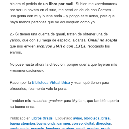
hiciera el pedido de
un libro por mail
. Si bien me «perdonaron»
por ser un novato en el sitio, me sentí en deuda con Carmen –
una genia con muy buena onda – y pongo este aviso, para que
haya menos personas que se equivoquen como yo.
2.- Si tienen una cuenta de gmail, traten de obtener una de
yahoo, que con su mega de espacio, alcanza.
Gmail no acepta
que nos envíen
archivos .RAR o con .EXEs
, rebotando los
envíos.
No puse hasta ahora la dirección, porque quería que leyeran mis
«recomendaciones».
Pasen por la
Biblioteca Virtual Brisa
y vean qué tienen para
ofrecerles, realmente vale la pena.
También mis
«muchas gracias»
para Myriam, que también aporta
su buena onda.
Publicado en
Libros Gratis
|
Etiquetado
aviso
,
biblioteca
,
brisa
,
buena atencion
,
buena onda
,
carmen
,
correo
,
digital
,
direccion
,
envia
,
envio
,
espacio
,
funciona
,
gardner
,
gmail
,
gracias
,
gratis
,