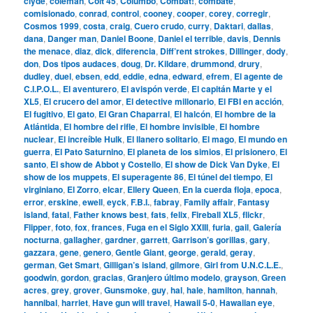
clyde
,
coleman
,
Colt 45
,
Columbo
,
Combat!
,
combate
,
comisionado
,
conrad
,
control
,
cooney
,
cooper
,
corey
,
corregir
,
Cosmos 1999
,
costa
,
craig
,
Cuero crudo
,
curry
,
Daktari
,
dallas
,
dana
,
Danger man
,
Daniel Boone
,
Daniel el terrible
,
davis
,
Dennis
the menace
,
diaz
,
dick
,
diferencia
,
Diff’rent strokes
,
Dillinger
,
dody
,
don
,
Dos tipos audaces
,
doug
,
Dr. Kildare
,
drummond
,
drury
,
dudley
,
duel
,
ebsen
,
edd
,
eddie
,
edna
,
edward
,
efrem
,
El agente de
C.I.P.O.L.
,
El aventurero
,
El avispón verde
,
El capitán Marte y el
XL5
,
El crucero del amor
,
El detective millonario
,
El FBI en acción
,
El fugitivo
,
El gato
,
El Gran Chaparral
,
El halcón
,
El hombre de la
Atlántida
,
El hombre del rifle
,
El hombre invisible
,
El hombre
nuclear
,
El increíble Hulk
,
El llanero solitario
,
El mago
,
El mundo en
guerra
,
El Pato Saturnino
,
El planeta de los simios
,
El prisionero
,
El
santo
,
El show de Abbot y Costello
,
El show de Dick Van Dyke
,
El
show de los muppets
,
El superagente 86
,
El túnel del tiempo
,
El
virginiano
,
El Zorro
,
elcar
,
Ellery Queen
,
En la cuerda floja
,
epoca
,
error
,
erskine
,
ewell
,
eyck
,
F.B.I.
,
fabray
,
Family affair
,
Fantasy
island
,
fatal
,
Father knows best
,
fats
,
felix
,
Fireball XL5
,
flickr
,
Flipper
,
foto
,
fox
,
frances
,
Fuga en el Siglo XXIII
,
furia
,
gail
,
Galería
nocturna
,
gallagher
,
gardner
,
garrett
,
Garrison’s gorillas
,
gary
,
gazzara
,
gene
,
genero
,
Gentle Giant
,
george
,
gerald
,
geray
,
german
,
Get Smart
,
Gilligan’s island
,
gilmore
,
Girl from U.N.C.L.E.
,
goodwin
,
gordon
,
gracias
,
Granjero último modelo
,
grayson
,
Green
acres
,
grey
,
grover
,
Gunsmoke
,
guy
,
hal
,
hale
,
hamilton
,
hannah
,
hannibal
,
harriet
,
Have gun will travel
,
Hawaii 5-0
,
Hawaiian eye
,