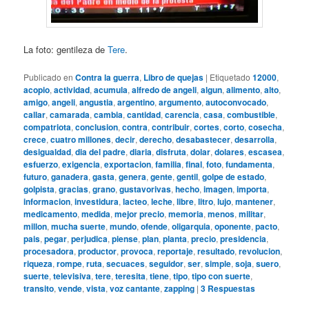
La foto: gentileza de
Tere
.
Publicado en
Contra la guerra
,
Libro de quejas
|
Etiquetado
12000
,
acopio
,
actividad
,
acumula
,
alfredo de angeli
,
algun
,
alimento
,
alto
,
amigo
,
angeli
,
angustia
,
argentino
,
argumento
,
autoconvocado
,
callar
,
camarada
,
cambia
,
cantidad
,
carencia
,
casa
,
combustible
,
compatriota
,
conclusion
,
contra
,
contribuir
,
cortes
,
corto
,
cosecha
,
crece
,
cuatro millones
,
decir
,
derecho
,
desabastecer
,
desarrolla
,
desigualdad
,
dia del padre
,
diaria
,
disfruta
,
dolar
,
dolares
,
escasea
,
esfuerzo
,
exigencia
,
exportacion
,
familia
,
final
,
foto
,
fundamenta
,
futuro
,
ganadera
,
gasta
,
genera
,
gente
,
gentil
,
golpe de estado
,
golpista
,
gracias
,
grano
,
gustavorivas
,
hecho
,
imagen
,
importa
,
informacion
,
investidura
,
lacteo
,
leche
,
libre
,
litro
,
lujo
,
mantener
,
medicamento
,
medida
,
mejor precio
,
memoria
,
menos
,
militar
,
millon
,
mucha suerte
,
mundo
,
ofende
,
oligarquia
,
oponente
,
pacto
,
pais
,
pegar
,
perjudica
,
piense
,
plan
,
planta
,
precio
,
presidencia
,
procesadora
,
productor
,
provoca
,
reportaje
,
resultado
,
revolucion
,
riqueza
,
rompe
,
ruta
,
secuaces
,
seguidor
,
ser
,
simple
,
soja
,
suero
,
suerte
,
televisiva
,
tere
,
teresita
,
tiene
,
tipo
,
tipo con suerte
,
transito
,
vende
,
vista
,
voz cantante
,
zapping
|
3
Respuestas