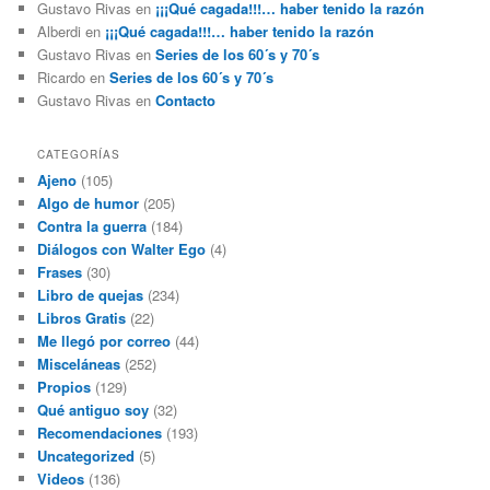
Gustavo Rivas
en
¡¡¡Qué cagada!!!… haber tenido la razón
Alberdi
en
¡¡¡Qué cagada!!!… haber tenido la razón
Gustavo Rivas
en
Series de los 60´s y 70´s
Ricardo
en
Series de los 60´s y 70´s
Gustavo Rivas
en
Contacto
CATEGORÍAS
Ajeno
(105)
Algo de humor
(205)
Contra la guerra
(184)
Diálogos con Walter Ego
(4)
Frases
(30)
Libro de quejas
(234)
Libros Gratis
(22)
Me llegó por correo
(44)
Misceláneas
(252)
Propios
(129)
Qué antiguo soy
(32)
Recomendaciones
(193)
Uncategorized
(5)
Videos
(136)