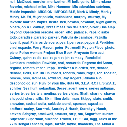
neil
,
McCloud
,
mercier
,
meriwether
,
Mi bella genio
,
Mi marciano
favorito
,
michael
,
mike
,
Mike Hammer
,
Mis adorables sobrinos
,
Misión imposible
,
MISSION: IMPOSSIBLE
,
Mork & Mindy
,
Mork y
Mindy
,
Mr. Ed
,
Mujer policía
,
mulholland
,
murphy
,
murray
,
My
favorite martian
,
napier
,
nedra
,
neil
,
newlan
,
newman
,
Night gallery
,
o hara
,
o.v.n.i.
,
oakley
,
Obras maestras del terror
,
oliver
,
One step
beyond
,
Operación rescate
,
orden
,
otto
,
palance
,
Papá lo sabe
todo
,
paradise
,
paraiso
,
parker
,
Patrulla de caminos
,
Patrulla
juvenil
,
paul
,
Pájaros de acero
,
pearl
,
penrose
,
peppard
,
Perdidos
en el espacio
,
Perry Mason
,
peter
,
Petrocelli
,
Peyton Place
,
photo
,
plato
,
Police woman
,
Project Blue Book
,
Proyecto libro azul
,
Quincy
,
quinn
,
radio
,
rae
,
ragan
,
ralph
,
ramsey
,
Randall el
justiciero
,
randolph
,
Rawhide
,
real
,
recuerdo
,
Regreso del Santo
,
regular
,
remoto
,
renee
,
repp
,
Revólver a la orden
,
rex
,
ricardo
,
richard
,
ricks
,
Rin Tin Tin
,
robert
,
roberto
,
robin
,
roger
,
ron
,
rooster
,
roscoe
,
ross
,
Route 66
,
rowland
,
Roy Rogers
,
Rumbo a lo
desconocido
,
run
,
Run for your life
,
Ruta 66
,
S.E.A.R.C.H.
,
S.W.A.T.
,
schiller
,
Sea hunt
,
sebastian
,
Secret agent
,
serie
,
series antiguas
,
series tv
,
series tv argentina
,
series viejas
,
Shaft
,
sharing
,
shavar
,
shepodd
,
shera
,
sills
,
Six million dollar man
,
Skippy
,
slate
,
smith
,
snowden
,
sodsai
,
sofia
,
soldado
,
sondi
,
spencer
,
squad
,
ss
,
stafford
,
staley
,
Star trek
,
Starsky & Hutch
,
Starsky y Hutch
,
steven
,
Stingray
,
stockwell
,
strauss
,
strip
,
stu
,
Sugarfoot
,
sunset
,
Supercar
,
Superman
,
suzanne
,
Switch
,
T.H.E. Cat
,
tagg
,
Tales of the
77th Bengal Lancers
,
tapia
,
Tarzán
,
taylor
,
thaddeus
,
The Abbot &