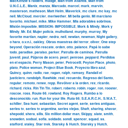
MacKenzie’s raiders
,
madge
,
Man from Atlantis
,
Man from
U.N.C.L.E.
,
Manix
,
manza
,
Marcado
,
marcel
,
mark
,
marvin
,
masterson
,
matheson
,
Matt Helm
,
Maverick
,
mc clure
,
mc kay
,
mc
neil
,
McCloud
,
mercier
,
meriwether
,
Mi bella genio
,
Mi marciano
favorito
,
michael
,
mike
,
Mike Hammer
,
Mis adorables sobrinos
,
Misión imposible
,
MISSION: IMPOSSIBLE
,
Mork & Mindy
,
Mork y
Mindy
,
Mr. Ed
,
Mujer policía
,
mulholland
,
murphy
,
murray
,
My
favorite martian
,
napier
,
nedra
,
neil
,
newlan
,
newman
,
Night gallery
,
o hara
,
o.v.n.i.
,
oakley
,
Obras maestras del terror
,
oliver
,
One step
beyond
,
Operación rescate
,
orden
,
otto
,
palance
,
Papá lo sabe
todo
,
paradise
,
paraiso
,
parker
,
Patrulla de caminos
,
Patrulla
juvenil
,
paul
,
Pájaros de acero
,
pearl
,
penrose
,
peppard
,
Perdidos
en el espacio
,
Perry Mason
,
peter
,
Petrocelli
,
Peyton Place
,
photo
,
plato
,
Police woman
,
Project Blue Book
,
Proyecto libro azul
,
Quincy
,
quinn
,
radio
,
rae
,
ragan
,
ralph
,
ramsey
,
Randall el
justiciero
,
randolph
,
Rawhide
,
real
,
recuerdo
,
Regreso del Santo
,
regular
,
remoto
,
renee
,
repp
,
Revólver a la orden
,
rex
,
ricardo
,
richard
,
ricks
,
Rin Tin Tin
,
robert
,
roberto
,
robin
,
roger
,
ron
,
rooster
,
roscoe
,
ross
,
Route 66
,
rowland
,
Roy Rogers
,
Rumbo a lo
desconocido
,
run
,
Run for your life
,
Ruta 66
,
S.E.A.R.C.H.
,
S.W.A.T.
,
schiller
,
Sea hunt
,
sebastian
,
Secret agent
,
serie
,
series antiguas
,
series tv
,
series tv argentina
,
series viejas
,
Shaft
,
sharing
,
shavar
,
shepodd
,
shera
,
sills
,
Six million dollar man
,
Skippy
,
slate
,
smith
,
snowden
,
sodsai
,
sofia
,
soldado
,
sondi
,
spencer
,
squad
,
ss
,
stafford
,
staley
,
Star trek
,
Starsky & Hutch
,
Starsky y Hutch
,