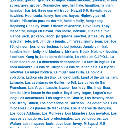
acres
,
grey
,
grover
,
Gunsmoke
,
guy
,
hal
,
hale
,
hamilton
,
hannah
,
hannibal
,
harriet
,
Have gun will travel
,
Hawaii 5-0
,
Hawaiian eye
,
hawkins
,
Hechizada
,
henry
,
herrero
,
heyes
,
Highway patrol
,
hillaire
,
Historias para no dormir
,
holden
,
holly
,
hong kong
,
Hopalong Cassidy
,
hyatt
,
I dream of Jeannie
,
I love Lucy
,
I spy
,
inspector
,
Intriga en Hawai
,
Iron horse
,
Ironside
,
It takes a thief
,
Ivanoe
,
jack
,
jackson
,
jacob
,
jacqueline
,
jaeckel
,
james
,
jay
,
jed
,
jedediah
,
jefe
,
jeff
,
Jim de la jungla
,
Jim West
,
jimmy
,
joan
,
joe
,
Joe
90
,
johnson
,
jon
,
jones
,
joshua
,
jr
,
jud
,
judson
,
Jungle Jim
,
kai
,
kamien
,
keith
,
kelly
,
kid
,
kimberly
,
kirkland
,
Kojak
,
Kolchak
,
kookie
,
kookson
,
Kung fu
,
La caldera del diablo
,
La chica de C.I.P.O.L.
,
La
ciudad desnuda
,
La dimensión desconocida
,
La familia Ingalls
,
La
hora macabra
,
La isla de Gilligan
,
La isla de la fantasía
,
La ley del
revolver
,
La mujer biónica
,
La mujer maravilla
,
La novicia
voladora
,
Ladrón sin destino
,
Lancelot Link
,
Land of the giants
,
lani
,
Laramie
,
Las aventuras de Guillermo Tell
,
Las calles de San
Francisco
,
Las Vegas
,
Lassie
,
lawson
,
lee
,
levy
,
life
,
linda
,
lista
,
listado
,
Little house in the prairie
,
lloyd
,
lofty
,
logan
,
Logan´s run
,
long
,
Los acuanautas
,
Los ángeles de Charlie
,
Los Beverly ricos
,
Los Brady Bunch
,
Los comandos de Garrison
,
Los detectives
,
Los
intocables
,
Los jinetes de Mackenzie
,
Los lanceros de Bengala
,
Los locos Addams
,
Los Monkees
,
Los Munsters
,
Los novatos
,
Los
nuevos vengadores
,
Los profesionales
,
Los vengadores
,
Los
Walton
,
Lost in space
,
louis
,
Love boat
,
lovey
,
M Squad
,
M.E.
,