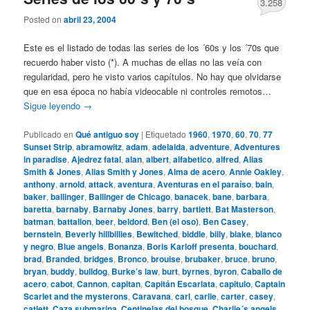
3.258
Posted on
abril 23, 2004
Este es el listado de todas las series de los ´60s y los ´70s que
recuerdo haber visto (*). A muchas de ellas no las veía con
regularidad, pero he visto varios capítulos. No hay que olvidarse
que en esa época no había videocable ni controles remotos…
Sigue leyendo
→
Publicado en
Qué antiguo soy
|
Etiquetado
1960
,
1970
,
60
,
70
,
77
Sunset Strip
,
abramowitz
,
adam
,
adelaida
,
adventure
,
Adventures
in paradise
,
Ajedrez fatal
,
alan
,
albert
,
alfabetico
,
alfred
,
Alias
Smith & Jones
,
Alias Smith y Jones
,
Alma de acero
,
Annie Oakley
,
anthony
,
arnold
,
attack
,
aventura
,
Aventuras en el paraíso
,
bain
,
baker
,
ballinger
,
Ballinger de Chicago
,
banacek
,
bane
,
barbara
,
baretta
,
barnaby
,
Barnaby Jones
,
barry
,
bartlett
,
Bat Masterson
,
batman
,
battalion
,
beer
,
beldord
,
Ben (el oso)
,
Ben Casey
,
bernstein
,
Beverly hillbillies
,
Bewitched
,
biddle
,
billy
,
blake
,
blanco
y negro
,
Blue angels
,
Bonanza
,
Boris Karloff presenta
,
bouchard
,
brad
,
Branded
,
bridges
,
Bronco
,
brouise
,
brubaker
,
bruce
,
bruno
,
bryan
,
buddy
,
bulldog
,
Burke’s law
,
burt
,
byrnes
,
byron
,
Caballo de
acero
,
cabot
,
Cannon
,
capitan
,
Capitán Escarlata
,
capitulo
,
Captain
Scarlet and the mysterons
,
Caravana
,
carl
,
carlie
,
carter
,
casey
,
catlett
,
Caza submarina
,
Centinelas del bosque
,
Charlie´s angels
,