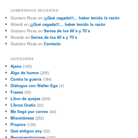
COMENTARIOS RECIENTES
Gustavo Rivas
en
¡¡¡Qué cagada!!!… haber tenido la razón
Alberdi
en
¡¡¡Qué cagada!!!… haber tenido la razón
Gustavo Rivas
en
Series de los 60´s y 70´s
Ricardo
en
Series de los 60´s y 70´s
Gustavo Rivas
en
Contacto
CATEGORÍAS
Ajeno
(105)
Algo de humor
(205)
Contra la guerra
(184)
Diálogos con Walter Ego
(4)
Frases
(30)
Libro de quejas
(234)
Libros Gratis
(22)
Me llegó por correo
(44)
Misceláneas
(252)
Propios
(129)
Qué antiguo soy
(32)
Recomendaciones
(193)