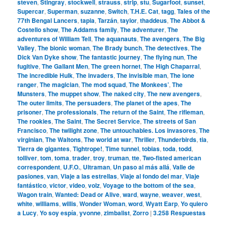
steven
,
Stingray
,
stockwell
,
strauss
,
strip
,
stu
,
Sugarfoot
,
sunset
,
Supercar
,
Superman
,
suzanne
,
Switch
,
T.H.E. Cat
,
tagg
,
Tales of the
77th Bengal Lancers
,
tapia
,
Tarzán
,
taylor
,
thaddeus
,
The Abbot &
Costello show
,
The Addams family
,
The adventurer
,
The
adventures of William Tell
,
The aquanauts
,
The avengers
,
The Big
Valley
,
The bionic woman
,
The Brady bunch
,
The detectives
,
The
Dick Van Dyke show
,
The fantastic journey
,
The flying nun
,
The
fugitive
,
The Gallant Men
,
The green hornet
,
The High Chaparral
,
The incredible Hulk
,
The invaders
,
The invisible man
,
The lone
ranger
,
The magician
,
The mod squad
,
The Monkees’
,
The
Munsters
,
The muppet show
,
The naked city
,
The new avengers
,
The outer limits
,
The persuaders
,
The planet of the apes
,
The
prisoner
,
The professionals
,
The return of the Saint
,
The rifleman
,
The rookies
,
The Saint
,
The Secret Service
,
The streets of San
Francisco
,
The twilight zone
,
The untouchables. Los invasores
,
The
virginian
,
The Waltons
,
The world at war
,
Thriller
,
Thunderbirds
,
tia
,
Tierra de gigantes
,
Tightrope!
,
Time tunnel
,
tobias
,
toda
,
todd
,
tolliver
,
tom
,
toma
,
trader
,
troy
,
truman
,
tte
,
Two-fisted american
correspondent
,
U.F.O.
,
Ultraman
,
Un paso al más allá
,
Valle de
pasiones
,
van
,
Viaje a las estrellas
,
Viaje al fondo del mar
,
Viaje
fantástico
,
victor
,
video
,
volz
,
Voyage to the bottom of the sea
,
Wagon train
,
Wanted: Dead or Alive
,
ward
,
wayne
,
weaver
,
west
,
white
,
williams
,
willis
,
Wonder Woman
,
word
,
Wyatt Earp
,
Yo quiero
a Lucy
,
Yo soy espía
,
yvonne
,
zimbalist
,
Zorro
|
3.258
Respuestas