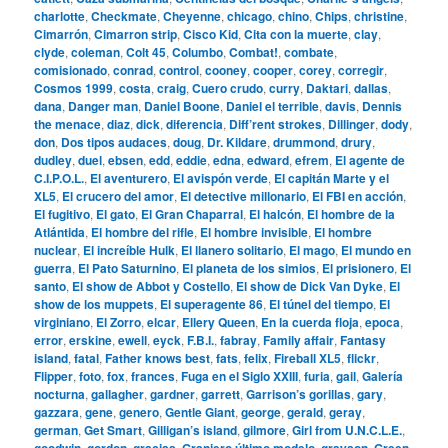
charlotte
,
Checkmate
,
Cheyenne
,
chicago
,
chino
,
Chips
,
christine
,
Cimarrón
,
Cimarron strip
,
Cisco Kid
,
Cita con la muerte
,
clay
,
clyde
,
coleman
,
Colt 45
,
Columbo
,
Combat!
,
combate
,
comisionado
,
conrad
,
control
,
cooney
,
cooper
,
corey
,
corregir
,
Cosmos 1999
,
costa
,
craig
,
Cuero crudo
,
curry
,
Daktari
,
dallas
,
dana
,
Danger man
,
Daniel Boone
,
Daniel el terrible
,
davis
,
Dennis
the menace
,
diaz
,
dick
,
diferencia
,
Diff’rent strokes
,
Dillinger
,
dody
,
don
,
Dos tipos audaces
,
doug
,
Dr. Kildare
,
drummond
,
drury
,
dudley
,
duel
,
ebsen
,
edd
,
eddie
,
edna
,
edward
,
efrem
,
El agente de
C.I.P.O.L.
,
El aventurero
,
El avispón verde
,
El capitán Marte y el
XL5
,
El crucero del amor
,
El detective millonario
,
El FBI en acción
,
El fugitivo
,
El gato
,
El Gran Chaparral
,
El halcón
,
El hombre de la
Atlántida
,
El hombre del rifle
,
El hombre invisible
,
El hombre
nuclear
,
El increíble Hulk
,
El llanero solitario
,
El mago
,
El mundo en
guerra
,
El Pato Saturnino
,
El planeta de los simios
,
El prisionero
,
El
santo
,
El show de Abbot y Costello
,
El show de Dick Van Dyke
,
El
show de los muppets
,
El superagente 86
,
El túnel del tiempo
,
El
virginiano
,
El Zorro
,
elcar
,
Ellery Queen
,
En la cuerda floja
,
epoca
,
error
,
erskine
,
ewell
,
eyck
,
F.B.I.
,
fabray
,
Family affair
,
Fantasy
island
,
fatal
,
Father knows best
,
fats
,
felix
,
Fireball XL5
,
flickr
,
Flipper
,
foto
,
fox
,
frances
,
Fuga en el Siglo XXIII
,
furia
,
gail
,
Galería
nocturna
,
gallagher
,
gardner
,
garrett
,
Garrison’s gorillas
,
gary
,
gazzara
,
gene
,
genero
,
Gentle Giant
,
george
,
gerald
,
geray
,
german
,
Get Smart
,
Gilligan’s island
,
gilmore
,
Girl from U.N.C.L.E.
,
goodwin
,
gordon
,
gracias
,
Granjero último modelo
,
grayson
,
Green