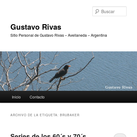
Ir
Ir
al
al
Busc
contenido
contenido
principal
secundario
Gustavo Rivas
Sitio Personal de Gustavo Rivas – Avellaneda – Argentina
Menú
Inicio
Contacto
principal
ARCHIVO DE LA ETIQUETA:
BRUBAKER
Series de los 60´s y 70´s