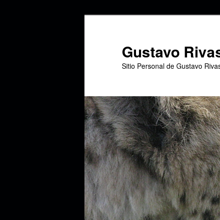
Ir
Ir
al
al
contenido
contenido
Gustavo Riva
principal
secundario
Sitio Personal de Gustavo Riva