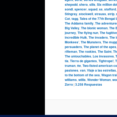
shepodd
,
shera
,
sills
,
Six million do
sondi
,
spencer
,
squad
,
ss
,
stafford
Stingray
,
stockwell
,
strauss
,
strip
,
Cat
,
tagg
,
Tales of the 77th Bengal
The Addams family
,
The adventure
Big Valley
,
The bionic woman
,
The 
journey
,
The flying nun
,
The fugitive
incredible Hulk
,
The invaders
,
The 
Monkees’
,
The Munsters
,
The mupp
persuaders
,
The planet of the apes
rifleman
,
The rookies
,
The Saint
,
Th
The untouchables. Los invasores
,
T
tia
,
Tierra de gigantes
,
Tightrope!
,
T
truman
,
tte
,
Two-fisted american c
pasiones
,
van
,
Viaje a las estrellas
to the bottom of the sea
,
Wagon tra
williams
,
willis
,
Wonder Woman
,
wo
Zorro
|
3.258
Respuestas