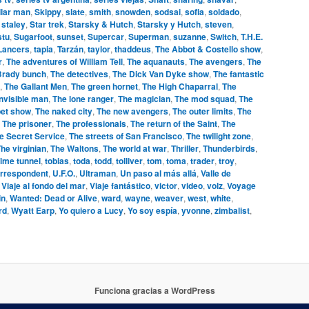
llar man
,
Skippy
,
slate
,
smith
,
snowden
,
sodsai
,
sofia
,
soldado
,
,
staley
,
Star trek
,
Starsky & Hutch
,
Starsky y Hutch
,
steven
,
stu
,
Sugarfoot
,
sunset
,
Supercar
,
Superman
,
suzanne
,
Switch
,
T.H.E.
 Lancers
,
tapia
,
Tarzán
,
taylor
,
thaddeus
,
The Abbot & Costello show
,
r
,
The adventures of William Tell
,
The aquanauts
,
The avengers
,
The
Brady bunch
,
The detectives
,
The Dick Van Dyke show
,
The fantastic
,
The Gallant Men
,
The green hornet
,
The High Chaparral
,
The
invisible man
,
The lone ranger
,
The magician
,
The mod squad
,
The
et show
,
The naked city
,
The new avengers
,
The outer limits
,
The
,
The prisoner
,
The professionals
,
The return of the Saint
,
The
e Secret Service
,
The streets of San Francisco
,
The twilight zone
,
he virginian
,
The Waltons
,
The world at war
,
Thriller
,
Thunderbirds
,
ime tunnel
,
tobias
,
toda
,
todd
,
tolliver
,
tom
,
toma
,
trader
,
troy
,
orrespondent
,
U.F.O.
,
Ultraman
,
Un paso al más allá
,
Valle de
,
Viaje al fondo del mar
,
Viaje fantástico
,
victor
,
video
,
volz
,
Voyage
in
,
Wanted: Dead or Alive
,
ward
,
wayne
,
weaver
,
west
,
white
,
rd
,
Wyatt Earp
,
Yo quiero a Lucy
,
Yo soy espía
,
yvonne
,
zimbalist
,
Funciona gracias a WordPress