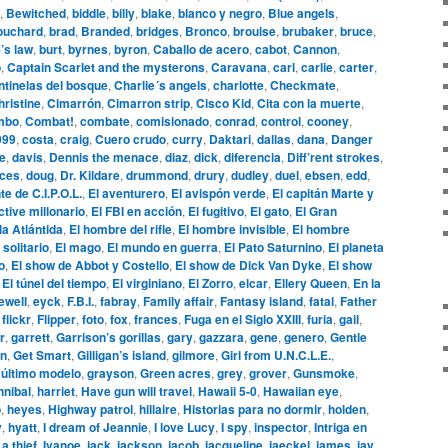
,
Bewitched
,
biddle
,
billy
,
blake
,
blanco y negro
,
Blue angels
,
ouchard
,
brad
,
Branded
,
bridges
,
Bronco
,
brouise
,
brubaker
,
bruce
,
’s law
,
burt
,
byrnes
,
byron
,
Caballo de acero
,
cabot
,
Cannon
,
o
,
Captain Scarlet and the mysterons
,
Caravana
,
carl
,
carlie
,
carter
,
tinelas del bosque
,
Charlie´s angels
,
charlotte
,
Checkmate
,
hristine
,
Cimarrón
,
Cimarron strip
,
Cisco Kid
,
Cita con la muerte
,
mbo
,
Combat!
,
combate
,
comisionado
,
conrad
,
control
,
cooney
,
999
,
costa
,
craig
,
Cuero crudo
,
curry
,
Daktari
,
dallas
,
dana
,
Danger
le
,
davis
,
Dennis the menace
,
diaz
,
dick
,
diferencia
,
Diff’rent strokes
,
aces
,
doug
,
Dr. Kildare
,
drummond
,
drury
,
dudley
,
duel
,
ebsen
,
edd
,
te de C.I.P.O.L.
,
El aventurero
,
El avispón verde
,
El capitán Marte y
ctive millonario
,
El FBI en acción
,
El fugitivo
,
El gato
,
El Gran
la Atlántida
,
El hombre del rifle
,
El hombre invisible
,
El hombre
 solitario
,
El mago
,
El mundo en guerra
,
El Pato Saturnino
,
El planeta
o
,
El show de Abbot y Costello
,
El show de Dick Van Dyke
,
El show
,
El túnel del tiempo
,
El virginiano
,
El Zorro
,
elcar
,
Ellery Queen
,
En la
ewell
,
eyck
,
F.B.I.
,
fabray
,
Family affair
,
Fantasy island
,
fatal
,
Father
,
flickr
,
Flipper
,
foto
,
fox
,
frances
,
Fuga en el Siglo XXIII
,
furia
,
gail
,
r
,
garrett
,
Garrison’s gorillas
,
gary
,
gazzara
,
gene
,
genero
,
Gentle
n
,
Get Smart
,
Gilligan’s island
,
gilmore
,
Girl from U.N.C.L.E.
,
 último modelo
,
grayson
,
Green acres
,
grey
,
grover
,
Gunsmoke
,
nnibal
,
harriet
,
Have gun will travel
,
Hawaii 5-0
,
Hawaiian eye
,
o
,
heyes
,
Highway patrol
,
hillaire
,
Historias para no dormir
,
holden
,
y
,
hyatt
,
I dream of Jeannie
,
I love Lucy
,
I spy
,
inspector
,
Intriga en
 a thief
,
Ivanoe
,
jack
,
jackson
,
jacob
,
jacqueline
,
jaeckel
,
james
,
jay
,