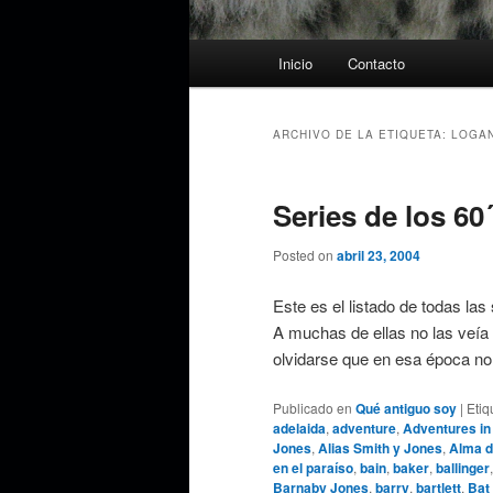
Menú
Inicio
Contacto
principal
ARCHIVO DE LA ETIQUETA:
LOGA
Series de los 60´
Posted on
abril 23, 2004
Este es el listado de todas las
A muchas de ellas no las veía 
olvidarse que en esa época n
Publicado en
Qué antiguo soy
|
Etiq
adelaida
,
adventure
,
Adventures in
Jones
,
Alias Smith y Jones
,
Alma d
en el paraíso
,
bain
,
baker
,
ballinger
Barnaby Jones
,
barry
,
bartlett
,
Bat