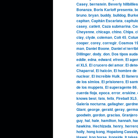
Casey
,
bernstein
,
Beverly hillbillies
Bonanza
,
Boris Karloff presenta
,
b
bruno
,
bryan
,
buddy
,
bulldog
,
Burke
capitan
,
Capitán Escarlata
,
capitul
casey
,
catlett
,
Caza submarina
,
Cen
Cheyenne
,
chicago
,
chino
,
Chips
,
c
clay
,
clyde
,
coleman
,
Colt 45
,
Colu
cooper
,
corey
,
corregir
,
Cosmos 1
man
,
Daniel Boone
,
Daniel el terrib
Dillinger
,
dody
,
don
,
Dos tipos aud
eddie
,
edna
,
edward
,
efrem
,
El agen
el XL5
,
El crucero del amor
,
El dete
Chaparral
,
El halcón
,
El hombre de 
nuclear
,
El increíble Hulk
,
El llanero
de los simios
,
El prisionero
,
El sant
de los muppets
,
El superagente 86
cuerda floja
,
epoca
,
error
,
erskine
,
knows best
,
fats
,
felix
,
Fireball XL5
Galería nocturna
,
gallagher
,
gardne
Giant
,
george
,
gerald
,
geray
,
germa
goodwin
,
gordon
,
gracias
,
Granjero
guy
,
hal
,
hale
,
hamilton
,
hannah
,
ha
hawkins
,
Hechizada
,
henry
,
herrer
holly
,
hong kong
,
Hopalong Cassid
Hawai
,
Iron horse
,
Ironside
,
It takes