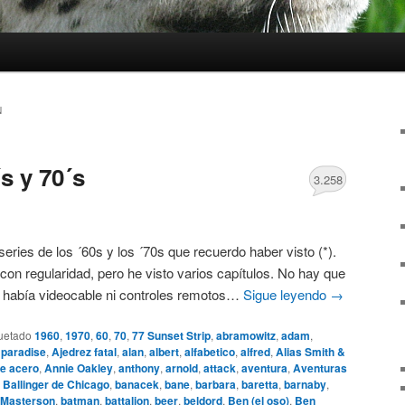
N
s y 70´s
3.258
 series de los ´60s y los ´70s que recuerdo haber visto (*).
con regularidad, pero he visto varios capítulos. No hay que
o había videocable ni controles remotos…
Sigue leyendo
→
uetado
1960
,
1970
,
60
,
70
,
77 Sunset Strip
,
abramowitz
,
adam
,
 paradise
,
Ajedrez fatal
,
alan
,
albert
,
alfabetico
,
alfred
,
Alias Smith &
e acero
,
Annie Oakley
,
anthony
,
arnold
,
attack
,
aventura
,
Aventuras
,
Ballinger de Chicago
,
banacek
,
bane
,
barbara
,
baretta
,
barnaby
,
 Masterson
,
batman
,
battalion
,
beer
,
beldord
,
Ben (el oso)
,
Ben