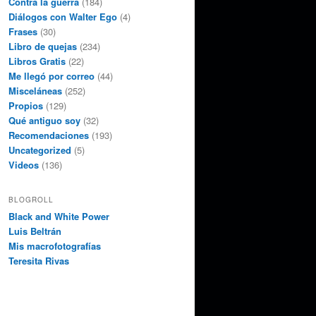
Contra la guerra
(184)
Diálogos con Walter Ego
(4)
Frases
(30)
Libro de quejas
(234)
Libros Gratis
(22)
Me llegó por correo
(44)
Misceláneas
(252)
Propios
(129)
Qué antiguo soy
(32)
Recomendaciones
(193)
Uncategorized
(5)
Videos
(136)
BLOGROLL
Black and White Power
Luis Beltrán
Mis macrofotografías
Teresita Rivas