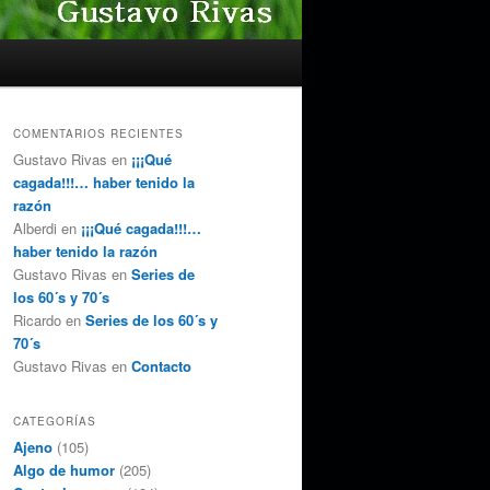
COMENTARIOS RECIENTES
Gustavo Rivas
en
¡¡¡Qué
cagada!!!… haber tenido la
razón
Alberdi
en
¡¡¡Qué cagada!!!…
haber tenido la razón
Gustavo Rivas
en
Series de
los 60´s y 70´s
Ricardo
en
Series de los 60´s y
70´s
Gustavo Rivas
en
Contacto
CATEGORÍAS
Ajeno
(105)
Algo de humor
(205)