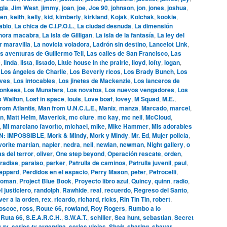
gla
,
Jim West
,
jimmy
,
joan
,
joe
,
Joe 90
,
johnson
,
jon
,
jones
,
joshua
,
en
,
keith
,
kelly
,
kid
,
kimberly
,
kirkland
,
Kojak
,
Kolchak
,
kookie
,
ablo
,
La chica de C.I.P.O.L.
,
La ciudad desnuda
,
La dimensión
hora macabra
,
La isla de Gilligan
,
La isla de la fantasía
,
La ley del
r maravilla
,
La novicia voladora
,
Ladrón sin destino
,
Lancelot Link
,
s aventuras de Guillermo Tell
,
Las calles de San Francisco
,
Las
e
,
linda
,
lista
,
listado
,
Little house in the prairie
,
lloyd
,
lofty
,
logan
,
,
Los ángeles de Charlie
,
Los Beverly ricos
,
Los Brady Bunch
,
Los
ives
,
Los intocables
,
Los jinetes de Mackenzie
,
Los lanceros de
onkees
,
Los Munsters
,
Los novatos
,
Los nuevos vengadores
,
Los
s Walton
,
Lost in space
,
louis
,
Love boat
,
lovey
,
M Squad
,
M.E.
,
rom Atlantis
,
Man from U.N.C.L.E.
,
Manix
,
manza
,
Marcado
,
marcel
,
n
,
Matt Helm
,
Maverick
,
mc clure
,
mc kay
,
mc neil
,
McCloud
,
,
Mi marciano favorito
,
michael
,
mike
,
Mike Hammer
,
Mis adorables
N: IMPOSSIBLE
,
Mork & Mindy
,
Mork y Mindy
,
Mr. Ed
,
Mujer policía
,
vorite martian
,
napier
,
nedra
,
neil
,
newlan
,
newman
,
Night gallery
,
o
s del terror
,
oliver
,
One step beyond
,
Operación rescate
,
orden
,
radise
,
paraiso
,
parker
,
Patrulla de caminos
,
Patrulla juvenil
,
paul
,
eppard
,
Perdidos en el espacio
,
Perry Mason
,
peter
,
Petrocelli
,
woman
,
Project Blue Book
,
Proyecto libro azul
,
Quincy
,
quinn
,
radio
,
l justiciero
,
randolph
,
Rawhide
,
real
,
recuerdo
,
Regreso del Santo
,
ver a la orden
,
rex
,
ricardo
,
richard
,
ricks
,
Rin Tin Tin
,
robert
,
oscoe
,
ross
,
Route 66
,
rowland
,
Roy Rogers
,
Rumbo a lo
,
Ruta 66
,
S.E.A.R.C.H.
,
S.W.A.T.
,
schiller
,
Sea hunt
,
sebastian
,
Secret
s tv
,
series tv argentina
,
series viejas
,
Shaft
,
sharing
,
shavar
,