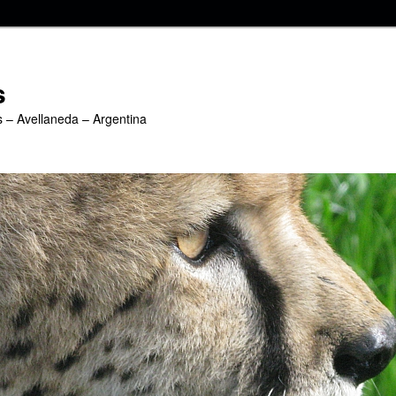
s
s – Avellaneda – Argentina