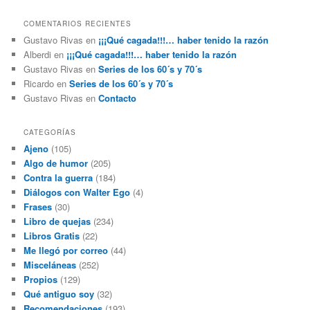
COMENTARIOS RECIENTES
Gustavo Rivas
en
¡¡¡Qué cagada!!!… haber tenido la razón
Alberdi
en
¡¡¡Qué cagada!!!… haber tenido la razón
Gustavo Rivas
en
Series de los 60´s y 70´s
Ricardo
en
Series de los 60´s y 70´s
Gustavo Rivas
en
Contacto
CATEGORÍAS
Ajeno
(105)
Algo de humor
(205)
Contra la guerra
(184)
Diálogos con Walter Ego
(4)
Frases
(30)
Libro de quejas
(234)
Libros Gratis
(22)
Me llegó por correo
(44)
Misceláneas
(252)
Propios
(129)
Qué antiguo soy
(32)
Recomendaciones
(193)