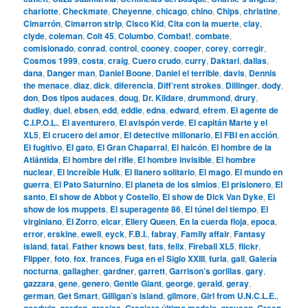
charlotte
,
Checkmate
,
Cheyenne
,
chicago
,
chino
,
Chips
,
christine
,
Cimarrón
,
Cimarron strip
,
Cisco Kid
,
Cita con la muerte
,
clay
,
clyde
,
coleman
,
Colt 45
,
Columbo
,
Combat!
,
combate
,
comisionado
,
conrad
,
control
,
cooney
,
cooper
,
corey
,
corregir
,
Cosmos 1999
,
costa
,
craig
,
Cuero crudo
,
curry
,
Daktari
,
dallas
,
dana
,
Danger man
,
Daniel Boone
,
Daniel el terrible
,
davis
,
Dennis
the menace
,
diaz
,
dick
,
diferencia
,
Diff’rent strokes
,
Dillinger
,
dody
,
don
,
Dos tipos audaces
,
doug
,
Dr. Kildare
,
drummond
,
drury
,
dudley
,
duel
,
ebsen
,
edd
,
eddie
,
edna
,
edward
,
efrem
,
El agente de
C.I.P.O.L.
,
El aventurero
,
El avispón verde
,
El capitán Marte y el
XL5
,
El crucero del amor
,
El detective millonario
,
El FBI en acción
,
El fugitivo
,
El gato
,
El Gran Chaparral
,
El halcón
,
El hombre de la
Atlántida
,
El hombre del rifle
,
El hombre invisible
,
El hombre
nuclear
,
El increíble Hulk
,
El llanero solitario
,
El mago
,
El mundo en
guerra
,
El Pato Saturnino
,
El planeta de los simios
,
El prisionero
,
El
santo
,
El show de Abbot y Costello
,
El show de Dick Van Dyke
,
El
show de los muppets
,
El superagente 86
,
El túnel del tiempo
,
El
virginiano
,
El Zorro
,
elcar
,
Ellery Queen
,
En la cuerda floja
,
epoca
,
error
,
erskine
,
ewell
,
eyck
,
F.B.I.
,
fabray
,
Family affair
,
Fantasy
island
,
fatal
,
Father knows best
,
fats
,
felix
,
Fireball XL5
,
flickr
,
Flipper
,
foto
,
fox
,
frances
,
Fuga en el Siglo XXIII
,
furia
,
gail
,
Galería
nocturna
,
gallagher
,
gardner
,
garrett
,
Garrison’s gorillas
,
gary
,
gazzara
,
gene
,
genero
,
Gentle Giant
,
george
,
gerald
,
geray
,
german
,
Get Smart
,
Gilligan’s island
,
gilmore
,
Girl from U.N.C.L.E.
,
goodwin
,
gordon
,
gracias
,
Granjero último modelo
,
grayson
,
Green