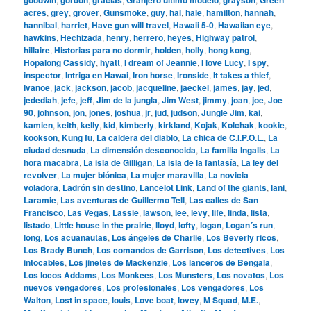
acres
,
grey
,
grover
,
Gunsmoke
,
guy
,
hal
,
hale
,
hamilton
,
hannah
,
hannibal
,
harriet
,
Have gun will travel
,
Hawaii 5-0
,
Hawaiian eye
,
hawkins
,
Hechizada
,
henry
,
herrero
,
heyes
,
Highway patrol
,
hillaire
,
Historias para no dormir
,
holden
,
holly
,
hong kong
,
Hopalong Cassidy
,
hyatt
,
I dream of Jeannie
,
I love Lucy
,
I spy
,
inspector
,
Intriga en Hawai
,
Iron horse
,
Ironside
,
It takes a thief
,
Ivanoe
,
jack
,
jackson
,
jacob
,
jacqueline
,
jaeckel
,
james
,
jay
,
jed
,
jedediah
,
jefe
,
jeff
,
Jim de la jungla
,
Jim West
,
jimmy
,
joan
,
joe
,
Joe
90
,
johnson
,
jon
,
jones
,
joshua
,
jr
,
jud
,
judson
,
Jungle Jim
,
kai
,
kamien
,
keith
,
kelly
,
kid
,
kimberly
,
kirkland
,
Kojak
,
Kolchak
,
kookie
,
kookson
,
Kung fu
,
La caldera del diablo
,
La chica de C.I.P.O.L.
,
La
ciudad desnuda
,
La dimensión desconocida
,
La familia Ingalls
,
La
hora macabra
,
La isla de Gilligan
,
La isla de la fantasía
,
La ley del
revolver
,
La mujer biónica
,
La mujer maravilla
,
La novicia
voladora
,
Ladrón sin destino
,
Lancelot Link
,
Land of the giants
,
lani
,
Laramie
,
Las aventuras de Guillermo Tell
,
Las calles de San
Francisco
,
Las Vegas
,
Lassie
,
lawson
,
lee
,
levy
,
life
,
linda
,
lista
,
listado
,
Little house in the prairie
,
lloyd
,
lofty
,
logan
,
Logan´s run
,
long
,
Los acuanautas
,
Los ángeles de Charlie
,
Los Beverly ricos
,
Los Brady Bunch
,
Los comandos de Garrison
,
Los detectives
,
Los
intocables
,
Los jinetes de Mackenzie
,
Los lanceros de Bengala
,
Los locos Addams
,
Los Monkees
,
Los Munsters
,
Los novatos
,
Los
nuevos vengadores
,
Los profesionales
,
Los vengadores
,
Los
Walton
,
Lost in space
,
louis
,
Love boat
,
lovey
,
M Squad
,
M.E.
,