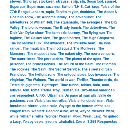
steven
,
Stingray
,
stockwell
,
strauss
,
strip
,
stu
,
Sugarfoot
,
sunset
,
Supercar
,
Superman
,
suzanne
,
Switch
,
T.H.E. Cat
,
tagg
,
Tales of the
77th Bengal Lancers
,
tapia
,
Tarzán
,
taylor
,
thaddeus
,
The Abbot &
Costello show
,
The Addams family
,
The adventurer
,
The
adventures of William Tell
,
The aquanauts
,
The avengers
,
The Big
Valley
,
The bionic woman
,
The Brady bunch
,
The detectives
,
The
Dick Van Dyke show
,
The fantastic journey
,
The flying nun
,
The
fugitive
,
The Gallant Men
,
The green hornet
,
The High Chaparral
,
The incredible Hulk
,
The invaders
,
The invisible man
,
The lone
ranger
,
The magician
,
The mod squad
,
The Monkees’
,
The
Munsters
,
The muppet show
,
The naked city
,
The new avengers
,
The outer limits
,
The persuaders
,
The planet of the apes
,
The
prisoner
,
The professionals
,
The return of the Saint
,
The rifleman
,
The rookies
,
The Saint
,
The Secret Service
,
The streets of San
Francisco
,
The twilight zone
,
The untouchables. Los invasores
,
The
virginian
,
The Waltons
,
The world at war
,
Thriller
,
Thunderbirds
,
tia
,
Tierra de gigantes
,
Tightrope!
,
Time tunnel
,
tobias
,
toda
,
todd
,
tolliver
,
tom
,
toma
,
trader
,
troy
,
truman
,
tte
,
Two-fisted american
correspondent
,
U.F.O.
,
Ultraman
,
Un paso al más allá
,
Valle de
pasiones
,
van
,
Viaje a las estrellas
,
Viaje al fondo del mar
,
Viaje
fantástico
,
victor
,
video
,
volz
,
Voyage to the bottom of the sea
,
Wagon train
,
Wanted: Dead or Alive
,
ward
,
wayne
,
weaver
,
west
,
white
,
williams
,
willis
,
Wonder Woman
,
word
,
Wyatt Earp
,
Yo quiero
a Lucy
,
Yo soy espía
,
yvonne
,
zimbalist
,
Zorro
|
3.258
Respuestas