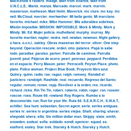
MacKenzie’s raiders
,
madge
,
Man from Atlantis
,
Man from
U.N.C.L.E.
,
Manix
,
manza
,
Marcado
,
marcel
,
mark
,
marvin
,
masterson
,
matheson
,
Matt Helm
,
Maverick
,
mc clure
,
mc kay
,
mc
neil
,
McCloud
,
mercier
,
meriwether
,
Mi bella genio
,
Mi marciano
favorito
,
michael
,
mike
,
Mike Hammer
,
Mis adorables sobrinos
,
Misión imposible
,
MISSION: IMPOSSIBLE
,
Mork & Mindy
,
Mork y
Mindy
,
Mr. Ed
,
Mujer policía
,
mulholland
,
murphy
,
murray
,
My
favorite martian
,
napier
,
nedra
,
neil
,
newlan
,
newman
,
Night gallery
,
o hara
,
o.v.n.i.
,
oakley
,
Obras maestras del terror
,
oliver
,
One step
beyond
,
Operación rescate
,
orden
,
otto
,
palance
,
Papá lo sabe
todo
,
paradise
,
paraiso
,
parker
,
Patrulla de caminos
,
Patrulla
juvenil
,
paul
,
Pájaros de acero
,
pearl
,
penrose
,
peppard
,
Perdidos
en el espacio
,
Perry Mason
,
peter
,
Petrocelli
,
Peyton Place
,
photo
,
plato
,
Police woman
,
Project Blue Book
,
Proyecto libro azul
,
Quincy
,
quinn
,
radio
,
rae
,
ragan
,
ralph
,
ramsey
,
Randall el
justiciero
,
randolph
,
Rawhide
,
real
,
recuerdo
,
Regreso del Santo
,
regular
,
remoto
,
renee
,
repp
,
Revólver a la orden
,
rex
,
ricardo
,
richard
,
ricks
,
Rin Tin Tin
,
robert
,
roberto
,
robin
,
roger
,
ron
,
rooster
,
roscoe
,
ross
,
Route 66
,
rowland
,
Roy Rogers
,
Rumbo a lo
desconocido
,
run
,
Run for your life
,
Ruta 66
,
S.E.A.R.C.H.
,
S.W.A.T.
,
schiller
,
Sea hunt
,
sebastian
,
Secret agent
,
serie
,
series antiguas
,
series tv
,
series tv argentina
,
series viejas
,
Shaft
,
sharing
,
shavar
,
shepodd
,
shera
,
sills
,
Six million dollar man
,
Skippy
,
slate
,
smith
,
snowden
,
sodsai
,
sofia
,
soldado
,
sondi
,
spencer
,
squad
,
ss
,
stafford
,
staley
,
Star trek
,
Starsky & Hutch
,
Starsky y Hutch
,