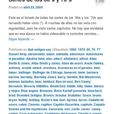
3.258
Posted on
abril 23, 2004
Este es el listado de todas las series de los ´60s y los ´70s que
recuerdo haber visto (*). A muchas de ellas no las veía con
regularidad, pero he visto varios capítulos. No hay que olvidarse
que en esa época no había videocable ni controles remotos…
Sigue leyendo
→
Publicado en
Qué antiguo soy
|
Etiquetado
1960
,
1970
,
60
,
70
,
77
Sunset Strip
,
abramowitz
,
adam
,
adelaida
,
adventure
,
Adventures
in paradise
,
Ajedrez fatal
,
alan
,
albert
,
alfabetico
,
alfred
,
Alias
Smith & Jones
,
Alias Smith y Jones
,
Alma de acero
,
Annie Oakley
,
anthony
,
arnold
,
attack
,
aventura
,
Aventuras en el paraíso
,
bain
,
baker
,
ballinger
,
Ballinger de Chicago
,
banacek
,
bane
,
barbara
,
baretta
,
barnaby
,
Barnaby Jones
,
barry
,
bartlett
,
Bat Masterson
,
batman
,
battalion
,
beer
,
beldord
,
Ben (el oso)
,
Ben Casey
,
bernstein
,
Beverly hillbillies
,
Bewitched
,
biddle
,
billy
,
blake
,
blanco
y negro
,
Blue angels
,
Bonanza
,
Boris Karloff presenta
,
bouchard
,
brad
,
Branded
,
bridges
,
Bronco
,
brouise
,
brubaker
,
bruce
,
bruno
,
bryan
,
buddy
,
bulldog
,
Burke’s law
,
burt
,
byrnes
,
byron
,
Caballo de
acero
,
cabot
,
Cannon
,
capitan
,
Capitán Escarlata
,
capitulo
,
Captain
Scarlet and the mysterons
,
Caravana
,
carl
,
carlie
,
carter
,
casey
,
catlett
,
Caza submarina
,
Centinelas del bosque
,
Charlie´s angels
,