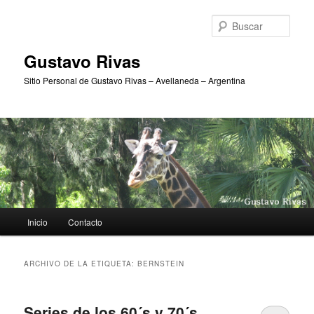
Ir
Ir
al
al
Busc
contenido
contenido
principal
secundario
Gustavo Rivas
Sitio Personal de Gustavo Rivas – Avellaneda – Argentina
Menú
Inicio
Contacto
principal
ARCHIVO DE LA ETIQUETA:
BERNSTEIN
Series de los 60´s y 70´s