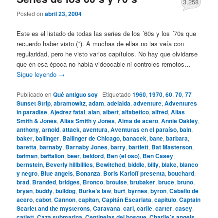
3.258
Posted on
abril 23, 2004
Este es el listado de todas las series de los ´60s y los ´70s que
recuerdo haber visto (*). A muchas de ellas no las veía con
regularidad, pero he visto varios capítulos. No hay que olvidarse
que en esa época no había videocable ni controles remotos…
Sigue leyendo
→
Publicado en
Qué antiguo soy
|
Etiquetado
1960
,
1970
,
60
,
70
,
77
Sunset Strip
,
abramowitz
,
adam
,
adelaida
,
adventure
,
Adventures
in paradise
,
Ajedrez fatal
,
alan
,
albert
,
alfabetico
,
alfred
,
Alias
Smith & Jones
,
Alias Smith y Jones
,
Alma de acero
,
Annie Oakley
,
anthony
,
arnold
,
attack
,
aventura
,
Aventuras en el paraíso
,
bain
,
baker
,
ballinger
,
Ballinger de Chicago
,
banacek
,
bane
,
barbara
,
baretta
,
barnaby
,
Barnaby Jones
,
barry
,
bartlett
,
Bat Masterson
,
batman
,
battalion
,
beer
,
beldord
,
Ben (el oso)
,
Ben Casey
,
bernstein
,
Beverly hillbillies
,
Bewitched
,
biddle
,
billy
,
blake
,
blanco
y negro
,
Blue angels
,
Bonanza
,
Boris Karloff presenta
,
bouchard
,
brad
,
Branded
,
bridges
,
Bronco
,
brouise
,
brubaker
,
bruce
,
bruno
,
bryan
,
buddy
,
bulldog
,
Burke’s law
,
burt
,
byrnes
,
byron
,
Caballo de
acero
,
cabot
,
Cannon
,
capitan
,
Capitán Escarlata
,
capitulo
,
Captain
Scarlet and the mysterons
,
Caravana
,
carl
,
carlie
,
carter
,
casey
,
catlett
,
Caza submarina
,
Centinelas del bosque
,
Charlie´s angels
,