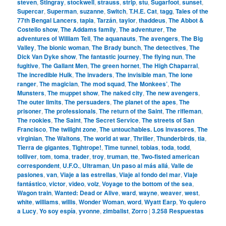
steven
,
Stingray
,
stockwell
,
strauss
,
strip
,
stu
,
Sugarfoot
,
sunset
,
Supercar
,
Superman
,
suzanne
,
Switch
,
T.H.E. Cat
,
tagg
,
Tales of the
77th Bengal Lancers
,
tapia
,
Tarzán
,
taylor
,
thaddeus
,
The Abbot &
Costello show
,
The Addams family
,
The adventurer
,
The
adventures of William Tell
,
The aquanauts
,
The avengers
,
The Big
Valley
,
The bionic woman
,
The Brady bunch
,
The detectives
,
The
Dick Van Dyke show
,
The fantastic journey
,
The flying nun
,
The
fugitive
,
The Gallant Men
,
The green hornet
,
The High Chaparral
,
The incredible Hulk
,
The invaders
,
The invisible man
,
The lone
ranger
,
The magician
,
The mod squad
,
The Monkees’
,
The
Munsters
,
The muppet show
,
The naked city
,
The new avengers
,
The outer limits
,
The persuaders
,
The planet of the apes
,
The
prisoner
,
The professionals
,
The return of the Saint
,
The rifleman
,
The rookies
,
The Saint
,
The Secret Service
,
The streets of San
Francisco
,
The twilight zone
,
The untouchables. Los invasores
,
The
virginian
,
The Waltons
,
The world at war
,
Thriller
,
Thunderbirds
,
tia
,
Tierra de gigantes
,
Tightrope!
,
Time tunnel
,
tobias
,
toda
,
todd
,
tolliver
,
tom
,
toma
,
trader
,
troy
,
truman
,
tte
,
Two-fisted american
correspondent
,
U.F.O.
,
Ultraman
,
Un paso al más allá
,
Valle de
pasiones
,
van
,
Viaje a las estrellas
,
Viaje al fondo del mar
,
Viaje
fantástico
,
victor
,
video
,
volz
,
Voyage to the bottom of the sea
,
Wagon train
,
Wanted: Dead or Alive
,
ward
,
wayne
,
weaver
,
west
,
white
,
williams
,
willis
,
Wonder Woman
,
word
,
Wyatt Earp
,
Yo quiero
a Lucy
,
Yo soy espía
,
yvonne
,
zimbalist
,
Zorro
|
3.258
Respuestas