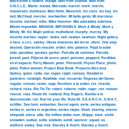
MacKenzie’s raiders
,
madge
,
Man from Atlantis
,
Man from
U.N.C.L.E.
,
Manix
,
manza
,
Marcado
,
marcel
,
mark
,
marvin
,
masterson
,
matheson
,
Matt Helm
,
Maverick
,
mc clure
,
mc kay
,
mc
neil
,
McCloud
,
mercier
,
meriwether
,
Mi bella genio
,
Mi marciano
favorito
,
michael
,
mike
,
Mike Hammer
,
Mis adorables sobrinos
,
Misión imposible
,
MISSION: IMPOSSIBLE
,
Mork & Mindy
,
Mork y
Mindy
,
Mr. Ed
,
Mujer policía
,
mulholland
,
murphy
,
murray
,
My
favorite martian
,
napier
,
nedra
,
neil
,
newlan
,
newman
,
Night gallery
,
o hara
,
o.v.n.i.
,
oakley
,
Obras maestras del terror
,
oliver
,
One step
beyond
,
Operación rescate
,
orden
,
otto
,
palance
,
Papá lo sabe
todo
,
paradise
,
paraiso
,
parker
,
Patrulla de caminos
,
Patrulla
juvenil
,
paul
,
Pájaros de acero
,
pearl
,
penrose
,
peppard
,
Perdidos
en el espacio
,
Perry Mason
,
peter
,
Petrocelli
,
Peyton Place
,
photo
,
plato
,
Police woman
,
Project Blue Book
,
Proyecto libro azul
,
Quincy
,
quinn
,
radio
,
rae
,
ragan
,
ralph
,
ramsey
,
Randall el
justiciero
,
randolph
,
Rawhide
,
real
,
recuerdo
,
Regreso del Santo
,
regular
,
remoto
,
renee
,
repp
,
Revólver a la orden
,
rex
,
ricardo
,
richard
,
ricks
,
Rin Tin Tin
,
robert
,
roberto
,
robin
,
roger
,
ron
,
rooster
,
roscoe
,
ross
,
Route 66
,
rowland
,
Roy Rogers
,
Rumbo a lo
desconocido
,
run
,
Run for your life
,
Ruta 66
,
S.E.A.R.C.H.
,
S.W.A.T.
,
schiller
,
Sea hunt
,
sebastian
,
Secret agent
,
serie
,
series antiguas
,
series tv
,
series tv argentina
,
series viejas
,
Shaft
,
sharing
,
shavar
,
shepodd
,
shera
,
sills
,
Six million dollar man
,
Skippy
,
slate
,
smith
,
snowden
,
sodsai
,
sofia
,
soldado
,
sondi
,
spencer
,
squad
,
ss
,
stafford
,
staley
,
Star trek
,
Starsky & Hutch
,
Starsky y Hutch
,