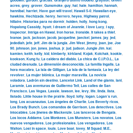
acres
,
grey
,
grover
,
Gunsmoke
,
guy
,
hal
,
hale
,
hamilton
,
hannah
,
hannibal
,
harriet
,
Have gun will travel
,
Hawaii 5-0
,
Hawaiian eye
,
hawkins
,
Hechizada
,
henry
,
herrero
,
heyes
,
Highway patrol
,
hillaire
,
Historias para no dormir
,
holden
,
holly
,
hong kong
,
Hopalong Cassidy
,
hyatt
,
I dream of Jeannie
,
I love Lucy
,
I spy
,
inspector
,
Intriga en Hawai
,
Iron horse
,
Ironside
,
It takes a thief
,
Ivanoe
,
jack
,
jackson
,
jacob
,
jacqueline
,
jaeckel
,
james
,
jay
,
jed
,
jedediah
,
jefe
,
jeff
,
Jim de la jungla
,
Jim West
,
jimmy
,
joan
,
joe
,
Joe
90
,
johnson
,
jon
,
jones
,
joshua
,
jr
,
jud
,
judson
,
Jungle Jim
,
kai
,
kamien
,
keith
,
kelly
,
kid
,
kimberly
,
kirkland
,
Kojak
,
Kolchak
,
kookie
,
kookson
,
Kung fu
,
La caldera del diablo
,
La chica de C.I.P.O.L.
,
La
ciudad desnuda
,
La dimensión desconocida
,
La familia Ingalls
,
La
hora macabra
,
La isla de Gilligan
,
La isla de la fantasía
,
La ley del
revolver
,
La mujer biónica
,
La mujer maravilla
,
La novicia
voladora
,
Ladrón sin destino
,
Lancelot Link
,
Land of the giants
,
lani
,
Laramie
,
Las aventuras de Guillermo Tell
,
Las calles de San
Francisco
,
Las Vegas
,
Lassie
,
lawson
,
lee
,
levy
,
life
,
linda
,
lista
,
listado
,
Little house in the prairie
,
lloyd
,
lofty
,
logan
,
Logan´s run
,
long
,
Los acuanautas
,
Los ángeles de Charlie
,
Los Beverly ricos
,
Los Brady Bunch
,
Los comandos de Garrison
,
Los detectives
,
Los
intocables
,
Los jinetes de Mackenzie
,
Los lanceros de Bengala
,
Los locos Addams
,
Los Monkees
,
Los Munsters
,
Los novatos
,
Los
nuevos vengadores
,
Los profesionales
,
Los vengadores
,
Los
Walton
,
Lost in space
,
louis
,
Love boat
,
lovey
,
M Squad
,
M.E.
,