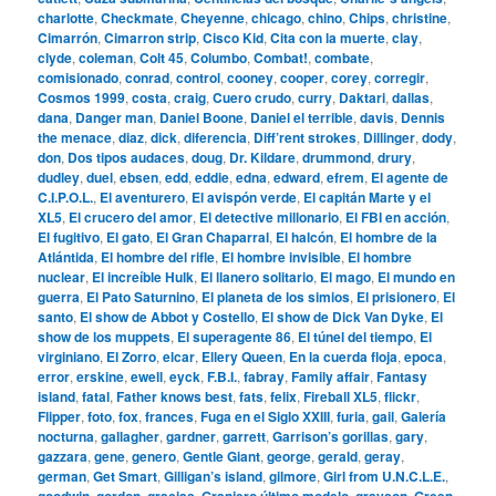
charlotte
,
Checkmate
,
Cheyenne
,
chicago
,
chino
,
Chips
,
christine
,
Cimarrón
,
Cimarron strip
,
Cisco Kid
,
Cita con la muerte
,
clay
,
clyde
,
coleman
,
Colt 45
,
Columbo
,
Combat!
,
combate
,
comisionado
,
conrad
,
control
,
cooney
,
cooper
,
corey
,
corregir
,
Cosmos 1999
,
costa
,
craig
,
Cuero crudo
,
curry
,
Daktari
,
dallas
,
dana
,
Danger man
,
Daniel Boone
,
Daniel el terrible
,
davis
,
Dennis
the menace
,
diaz
,
dick
,
diferencia
,
Diff’rent strokes
,
Dillinger
,
dody
,
don
,
Dos tipos audaces
,
doug
,
Dr. Kildare
,
drummond
,
drury
,
dudley
,
duel
,
ebsen
,
edd
,
eddie
,
edna
,
edward
,
efrem
,
El agente de
C.I.P.O.L.
,
El aventurero
,
El avispón verde
,
El capitán Marte y el
XL5
,
El crucero del amor
,
El detective millonario
,
El FBI en acción
,
El fugitivo
,
El gato
,
El Gran Chaparral
,
El halcón
,
El hombre de la
Atlántida
,
El hombre del rifle
,
El hombre invisible
,
El hombre
nuclear
,
El increíble Hulk
,
El llanero solitario
,
El mago
,
El mundo en
guerra
,
El Pato Saturnino
,
El planeta de los simios
,
El prisionero
,
El
santo
,
El show de Abbot y Costello
,
El show de Dick Van Dyke
,
El
show de los muppets
,
El superagente 86
,
El túnel del tiempo
,
El
virginiano
,
El Zorro
,
elcar
,
Ellery Queen
,
En la cuerda floja
,
epoca
,
error
,
erskine
,
ewell
,
eyck
,
F.B.I.
,
fabray
,
Family affair
,
Fantasy
island
,
fatal
,
Father knows best
,
fats
,
felix
,
Fireball XL5
,
flickr
,
Flipper
,
foto
,
fox
,
frances
,
Fuga en el Siglo XXIII
,
furia
,
gail
,
Galería
nocturna
,
gallagher
,
gardner
,
garrett
,
Garrison’s gorillas
,
gary
,
gazzara
,
gene
,
genero
,
Gentle Giant
,
george
,
gerald
,
geray
,
german
,
Get Smart
,
Gilligan’s island
,
gilmore
,
Girl from U.N.C.L.E.
,
goodwin
,
gordon
,
gracias
,
Granjero último modelo
,
grayson
,
Green