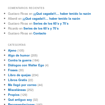
COMENTARIOS RECIENTES
Gustavo Rivas
en
¡¡¡Qué cagada!!!… haber tenido la razón
Alberdi
en
¡¡¡Qué cagada!!!… haber tenido la razón
Gustavo Rivas
en
Series de los 60´s y 70´s
Ricardo
en
Series de los 60´s y 70´s
Gustavo Rivas
en
Contacto
CATEGORÍAS
Ajeno
(105)
Algo de humor
(205)
Contra la guerra
(184)
Diálogos con Walter Ego
(4)
Frases
(30)
Libro de quejas
(234)
Libros Gratis
(22)
Me llegó por correo
(44)
Misceláneas
(252)
Propios
(129)
Qué antiguo soy
(32)
Recomendaciones
(193)