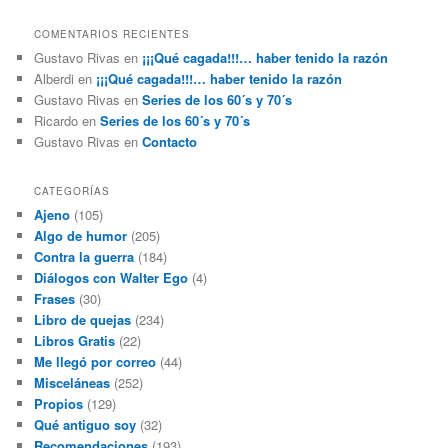
COMENTARIOS RECIENTES
Gustavo Rivas
en
¡¡¡Qué cagada!!!… haber tenido la razón
Alberdi
en
¡¡¡Qué cagada!!!… haber tenido la razón
Gustavo Rivas
en
Series de los 60´s y 70´s
Ricardo
en
Series de los 60´s y 70´s
Gustavo Rivas
en
Contacto
CATEGORÍAS
Ajeno
(105)
Algo de humor
(205)
Contra la guerra
(184)
Diálogos con Walter Ego
(4)
Frases
(30)
Libro de quejas
(234)
Libros Gratis
(22)
Me llegó por correo
(44)
Misceláneas
(252)
Propios
(129)
Qué antiguo soy
(32)
Recomendaciones
(193)