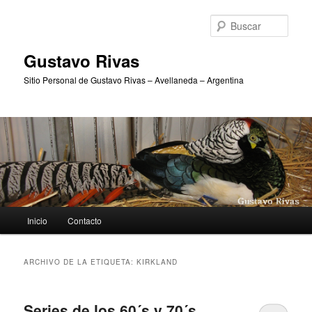
Ir
Ir
al
al
Busc
contenido
contenido
principal
secundario
Gustavo Rivas
Sitio Personal de Gustavo Rivas – Avellaneda – Argentina
Menú
Inicio
Contacto
principal
ARCHIVO DE LA ETIQUETA:
KIRKLAND
Series de los 60´s y 70´s