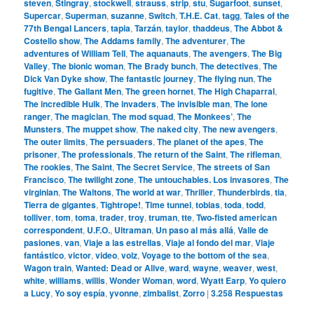
steven
,
Stingray
,
stockwell
,
strauss
,
strip
,
stu
,
Sugarfoot
,
sunset
,
Supercar
,
Superman
,
suzanne
,
Switch
,
T.H.E. Cat
,
tagg
,
Tales of the
77th Bengal Lancers
,
tapia
,
Tarzán
,
taylor
,
thaddeus
,
The Abbot &
Costello show
,
The Addams family
,
The adventurer
,
The
adventures of William Tell
,
The aquanauts
,
The avengers
,
The Big
Valley
,
The bionic woman
,
The Brady bunch
,
The detectives
,
The
Dick Van Dyke show
,
The fantastic journey
,
The flying nun
,
The
fugitive
,
The Gallant Men
,
The green hornet
,
The High Chaparral
,
The incredible Hulk
,
The invaders
,
The invisible man
,
The lone
ranger
,
The magician
,
The mod squad
,
The Monkees’
,
The
Munsters
,
The muppet show
,
The naked city
,
The new avengers
,
The outer limits
,
The persuaders
,
The planet of the apes
,
The
prisoner
,
The professionals
,
The return of the Saint
,
The rifleman
,
The rookies
,
The Saint
,
The Secret Service
,
The streets of San
Francisco
,
The twilight zone
,
The untouchables. Los invasores
,
The
virginian
,
The Waltons
,
The world at war
,
Thriller
,
Thunderbirds
,
tia
,
Tierra de gigantes
,
Tightrope!
,
Time tunnel
,
tobias
,
toda
,
todd
,
tolliver
,
tom
,
toma
,
trader
,
troy
,
truman
,
tte
,
Two-fisted american
correspondent
,
U.F.O.
,
Ultraman
,
Un paso al más allá
,
Valle de
pasiones
,
van
,
Viaje a las estrellas
,
Viaje al fondo del mar
,
Viaje
fantástico
,
victor
,
video
,
volz
,
Voyage to the bottom of the sea
,
Wagon train
,
Wanted: Dead or Alive
,
ward
,
wayne
,
weaver
,
west
,
white
,
williams
,
willis
,
Wonder Woman
,
word
,
Wyatt Earp
,
Yo quiero
a Lucy
,
Yo soy espía
,
yvonne
,
zimbalist
,
Zorro
|
3.258
Respuestas