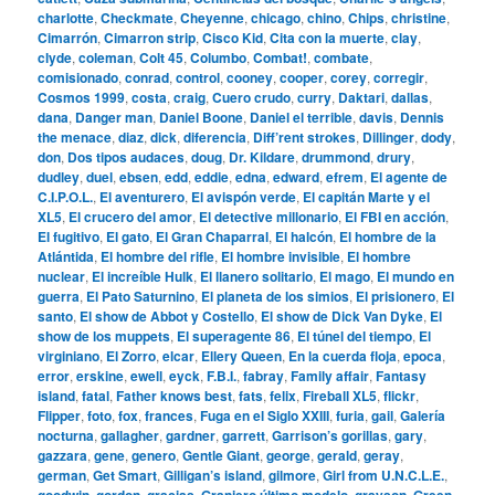
charlotte
,
Checkmate
,
Cheyenne
,
chicago
,
chino
,
Chips
,
christine
,
Cimarrón
,
Cimarron strip
,
Cisco Kid
,
Cita con la muerte
,
clay
,
clyde
,
coleman
,
Colt 45
,
Columbo
,
Combat!
,
combate
,
comisionado
,
conrad
,
control
,
cooney
,
cooper
,
corey
,
corregir
,
Cosmos 1999
,
costa
,
craig
,
Cuero crudo
,
curry
,
Daktari
,
dallas
,
dana
,
Danger man
,
Daniel Boone
,
Daniel el terrible
,
davis
,
Dennis
the menace
,
diaz
,
dick
,
diferencia
,
Diff’rent strokes
,
Dillinger
,
dody
,
don
,
Dos tipos audaces
,
doug
,
Dr. Kildare
,
drummond
,
drury
,
dudley
,
duel
,
ebsen
,
edd
,
eddie
,
edna
,
edward
,
efrem
,
El agente de
C.I.P.O.L.
,
El aventurero
,
El avispón verde
,
El capitán Marte y el
XL5
,
El crucero del amor
,
El detective millonario
,
El FBI en acción
,
El fugitivo
,
El gato
,
El Gran Chaparral
,
El halcón
,
El hombre de la
Atlántida
,
El hombre del rifle
,
El hombre invisible
,
El hombre
nuclear
,
El increíble Hulk
,
El llanero solitario
,
El mago
,
El mundo en
guerra
,
El Pato Saturnino
,
El planeta de los simios
,
El prisionero
,
El
santo
,
El show de Abbot y Costello
,
El show de Dick Van Dyke
,
El
show de los muppets
,
El superagente 86
,
El túnel del tiempo
,
El
virginiano
,
El Zorro
,
elcar
,
Ellery Queen
,
En la cuerda floja
,
epoca
,
error
,
erskine
,
ewell
,
eyck
,
F.B.I.
,
fabray
,
Family affair
,
Fantasy
island
,
fatal
,
Father knows best
,
fats
,
felix
,
Fireball XL5
,
flickr
,
Flipper
,
foto
,
fox
,
frances
,
Fuga en el Siglo XXIII
,
furia
,
gail
,
Galería
nocturna
,
gallagher
,
gardner
,
garrett
,
Garrison’s gorillas
,
gary
,
gazzara
,
gene
,
genero
,
Gentle Giant
,
george
,
gerald
,
geray
,
german
,
Get Smart
,
Gilligan’s island
,
gilmore
,
Girl from U.N.C.L.E.
,
goodwin
,
gordon
,
gracias
,
Granjero último modelo
,
grayson
,
Green