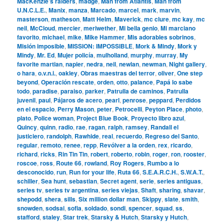
MacKenzie’s raiders
,
madge
,
Man from Atlantis
,
Man from
U.N.C.L.E.
,
Manix
,
manza
,
Marcado
,
marcel
,
mark
,
marvin
,
masterson
,
matheson
,
Matt Helm
,
Maverick
,
mc clure
,
mc kay
,
mc
neil
,
McCloud
,
mercier
,
meriwether
,
Mi bella genio
,
Mi marciano
favorito
,
michael
,
mike
,
Mike Hammer
,
Mis adorables sobrinos
,
Misión imposible
,
MISSION: IMPOSSIBLE
,
Mork & Mindy
,
Mork y
Mindy
,
Mr. Ed
,
Mujer policía
,
mulholland
,
murphy
,
murray
,
My
favorite martian
,
napier
,
nedra
,
neil
,
newlan
,
newman
,
Night gallery
,
o hara
,
o.v.n.i.
,
oakley
,
Obras maestras del terror
,
oliver
,
One step
beyond
,
Operación rescate
,
orden
,
otto
,
palance
,
Papá lo sabe
todo
,
paradise
,
paraiso
,
parker
,
Patrulla de caminos
,
Patrulla
juvenil
,
paul
,
Pájaros de acero
,
pearl
,
penrose
,
peppard
,
Perdidos
en el espacio
,
Perry Mason
,
peter
,
Petrocelli
,
Peyton Place
,
photo
,
plato
,
Police woman
,
Project Blue Book
,
Proyecto libro azul
,
Quincy
,
quinn
,
radio
,
rae
,
ragan
,
ralph
,
ramsey
,
Randall el
justiciero
,
randolph
,
Rawhide
,
real
,
recuerdo
,
Regreso del Santo
,
regular
,
remoto
,
renee
,
repp
,
Revólver a la orden
,
rex
,
ricardo
,
richard
,
ricks
,
Rin Tin Tin
,
robert
,
roberto
,
robin
,
roger
,
ron
,
rooster
,
roscoe
,
ross
,
Route 66
,
rowland
,
Roy Rogers
,
Rumbo a lo
desconocido
,
run
,
Run for your life
,
Ruta 66
,
S.E.A.R.C.H.
,
S.W.A.T.
,
schiller
,
Sea hunt
,
sebastian
,
Secret agent
,
serie
,
series antiguas
,
series tv
,
series tv argentina
,
series viejas
,
Shaft
,
sharing
,
shavar
,
shepodd
,
shera
,
sills
,
Six million dollar man
,
Skippy
,
slate
,
smith
,
snowden
,
sodsai
,
sofia
,
soldado
,
sondi
,
spencer
,
squad
,
ss
,
stafford
,
staley
,
Star trek
,
Starsky & Hutch
,
Starsky y Hutch
,