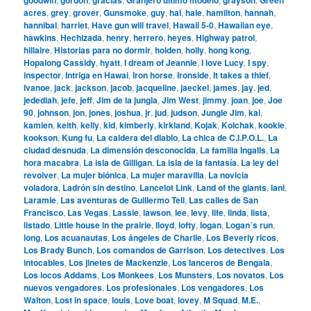
acres
,
grey
,
grover
,
Gunsmoke
,
guy
,
hal
,
hale
,
hamilton
,
hannah
,
hannibal
,
harriet
,
Have gun will travel
,
Hawaii 5-0
,
Hawaiian eye
,
hawkins
,
Hechizada
,
henry
,
herrero
,
heyes
,
Highway patrol
,
hillaire
,
Historias para no dormir
,
holden
,
holly
,
hong kong
,
Hopalong Cassidy
,
hyatt
,
I dream of Jeannie
,
I love Lucy
,
I spy
,
inspector
,
Intriga en Hawai
,
Iron horse
,
Ironside
,
It takes a thief
,
Ivanoe
,
jack
,
jackson
,
jacob
,
jacqueline
,
jaeckel
,
james
,
jay
,
jed
,
jedediah
,
jefe
,
jeff
,
Jim de la jungla
,
Jim West
,
jimmy
,
joan
,
joe
,
Joe
90
,
johnson
,
jon
,
jones
,
joshua
,
jr
,
jud
,
judson
,
Jungle Jim
,
kai
,
kamien
,
keith
,
kelly
,
kid
,
kimberly
,
kirkland
,
Kojak
,
Kolchak
,
kookie
,
kookson
,
Kung fu
,
La caldera del diablo
,
La chica de C.I.P.O.L.
,
La
ciudad desnuda
,
La dimensión desconocida
,
La familia Ingalls
,
La
hora macabra
,
La isla de Gilligan
,
La isla de la fantasía
,
La ley del
revolver
,
La mujer biónica
,
La mujer maravilla
,
La novicia
voladora
,
Ladrón sin destino
,
Lancelot Link
,
Land of the giants
,
lani
,
Laramie
,
Las aventuras de Guillermo Tell
,
Las calles de San
Francisco
,
Las Vegas
,
Lassie
,
lawson
,
lee
,
levy
,
life
,
linda
,
lista
,
listado
,
Little house in the prairie
,
lloyd
,
lofty
,
logan
,
Logan´s run
,
long
,
Los acuanautas
,
Los ángeles de Charlie
,
Los Beverly ricos
,
Los Brady Bunch
,
Los comandos de Garrison
,
Los detectives
,
Los
intocables
,
Los jinetes de Mackenzie
,
Los lanceros de Bengala
,
Los locos Addams
,
Los Monkees
,
Los Munsters
,
Los novatos
,
Los
nuevos vengadores
,
Los profesionales
,
Los vengadores
,
Los
Walton
,
Lost in space
,
louis
,
Love boat
,
lovey
,
M Squad
,
M.E.
,