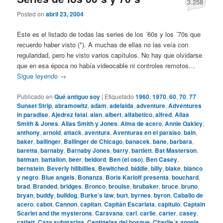
3.258
Posted on
abril 23, 2004
Este es el listado de todas las series de los ´60s y los ´70s que
recuerdo haber visto (*). A muchas de ellas no las veía con
regularidad, pero he visto varios capítulos. No hay que olvidarse
que en esa época no había videocable ni controles remotos…
Sigue leyendo
→
Publicado en
Qué antiguo soy
|
Etiquetado
1960
,
1970
,
60
,
70
,
77
Sunset Strip
,
abramowitz
,
adam
,
adelaida
,
adventure
,
Adventures
in paradise
,
Ajedrez fatal
,
alan
,
albert
,
alfabetico
,
alfred
,
Alias
Smith & Jones
,
Alias Smith y Jones
,
Alma de acero
,
Annie Oakley
,
anthony
,
arnold
,
attack
,
aventura
,
Aventuras en el paraíso
,
bain
,
baker
,
ballinger
,
Ballinger de Chicago
,
banacek
,
bane
,
barbara
,
baretta
,
barnaby
,
Barnaby Jones
,
barry
,
bartlett
,
Bat Masterson
,
batman
,
battalion
,
beer
,
beldord
,
Ben (el oso)
,
Ben Casey
,
bernstein
,
Beverly hillbillies
,
Bewitched
,
biddle
,
billy
,
blake
,
blanco
y negro
,
Blue angels
,
Bonanza
,
Boris Karloff presenta
,
bouchard
,
brad
,
Branded
,
bridges
,
Bronco
,
brouise
,
brubaker
,
bruce
,
bruno
,
bryan
,
buddy
,
bulldog
,
Burke’s law
,
burt
,
byrnes
,
byron
,
Caballo de
acero
,
cabot
,
Cannon
,
capitan
,
Capitán Escarlata
,
capitulo
,
Captain
Scarlet and the mysterons
,
Caravana
,
carl
,
carlie
,
carter
,
casey
,
catlett
,
Caza submarina
,
Centinelas del bosque
,
Charlie´s angels
,