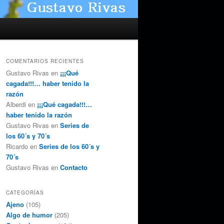
COMENTARIOS RECIENTES
Gustavo Rivas
en
¡¡¡Qué
cagada!!!… haber tenido la
razón
Alberdi
en
¡¡¡Qué cagada!!!…
haber tenido la razón
Gustavo Rivas
en
Series de
los 60´s y 70´s
Ricardo
en
Series de los 60´s y
70´s
Gustavo Rivas
en
Contacto
CATEGORÍAS
Ajeno
(105)
Algo de humor
(205)