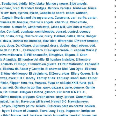
,
Bewitched
,
biddle
,
billy
,
blake
,
blanco y negro
,
Blue angels
,
ouchard
,
brad
,
Branded
,
bridges
,
Bronco
,
brouise
,
brubaker
,
bruce
,
’s law
,
burt
,
byrnes
,
byron
,
Caballo de acero
,
cabot
,
Cannon
,
o
,
Captain Scarlet and the mysterons
,
Caravana
,
carl
,
carlie
,
carter
,
tinelas del bosque
,
Charlie´s angels
,
charlotte
,
Checkmate
,
hristine
,
Cimarrón
,
Cimarron strip
,
Cisco Kid
,
Cita con la muerte
,
mbo
,
Combat!
,
combate
,
comisionado
,
conrad
,
control
,
cooney
,
999
,
costa
,
craig
,
Cuero crudo
,
curry
,
Daktari
,
dallas
,
dana
,
Danger
le
,
davis
,
Dennis the menace
,
diaz
,
dick
,
diferencia
,
Diff’rent strokes
,
aces
,
doug
,
Dr. Kildare
,
drummond
,
drury
,
dudley
,
duel
,
ebsen
,
edd
,
te de C.I.P.O.L.
,
El aventurero
,
El avispón verde
,
El capitán Marte y
ctive millonario
,
El FBI en acción
,
El fugitivo
,
El gato
,
El Gran
la Atlántida
,
El hombre del rifle
,
El hombre invisible
,
El hombre
 solitario
,
El mago
,
El mundo en guerra
,
El Pato Saturnino
,
El planeta
o
,
El show de Abbot y Costello
,
El show de Dick Van Dyke
,
El show
,
El túnel del tiempo
,
El virginiano
,
El Zorro
,
elcar
,
Ellery Queen
,
En la
ewell
,
eyck
,
F.B.I.
,
fabray
,
Family affair
,
Fantasy island
,
fatal
,
Father
,
flickr
,
Flipper
,
foto
,
fox
,
frances
,
Fuga en el Siglo XXIII
,
furia
,
gail
,
r
,
garrett
,
Garrison’s gorillas
,
gary
,
gazzara
,
gene
,
genero
,
Gentle
n
,
Get Smart
,
Gilligan’s island
,
gilmore
,
Girl from U.N.C.L.E.
,
 último modelo
,
grayson
,
Green acres
,
grey
,
grover
,
Gunsmoke
,
nnibal
,
harriet
,
Have gun will travel
,
Hawaii 5-0
,
Hawaiian eye
,
o
,
heyes
,
Highway patrol
,
hillaire
,
Historias para no dormir
,
holden
,
y
,
hyatt
,
I dream of Jeannie
,
I love Lucy
,
I spy
,
inspector
,
Intriga en
 a thief
,
Ivanoe
,
jack
,
jackson
,
jacob
,
jacqueline
,
jaeckel
,
james
,
jay
,