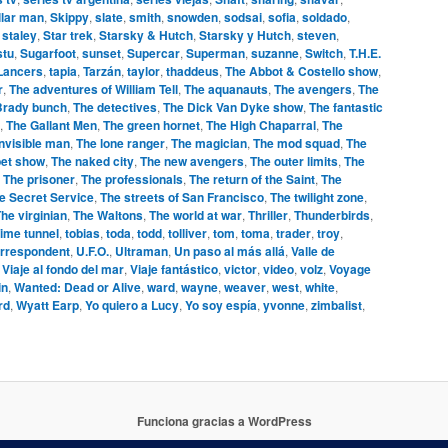
llar man
,
Skippy
,
slate
,
smith
,
snowden
,
sodsai
,
sofia
,
soldado
,
,
staley
,
Star trek
,
Starsky & Hutch
,
Starsky y Hutch
,
steven
,
stu
,
Sugarfoot
,
sunset
,
Supercar
,
Superman
,
suzanne
,
Switch
,
T.H.E.
 Lancers
,
tapia
,
Tarzán
,
taylor
,
thaddeus
,
The Abbot & Costello show
,
r
,
The adventures of William Tell
,
The aquanauts
,
The avengers
,
The
Brady bunch
,
The detectives
,
The Dick Van Dyke show
,
The fantastic
,
The Gallant Men
,
The green hornet
,
The High Chaparral
,
The
invisible man
,
The lone ranger
,
The magician
,
The mod squad
,
The
et show
,
The naked city
,
The new avengers
,
The outer limits
,
The
,
The prisoner
,
The professionals
,
The return of the Saint
,
The
e Secret Service
,
The streets of San Francisco
,
The twilight zone
,
he virginian
,
The Waltons
,
The world at war
,
Thriller
,
Thunderbirds
,
ime tunnel
,
tobias
,
toda
,
todd
,
tolliver
,
tom
,
toma
,
trader
,
troy
,
orrespondent
,
U.F.O.
,
Ultraman
,
Un paso al más allá
,
Valle de
,
Viaje al fondo del mar
,
Viaje fantástico
,
victor
,
video
,
volz
,
Voyage
in
,
Wanted: Dead or Alive
,
ward
,
wayne
,
weaver
,
west
,
white
,
rd
,
Wyatt Earp
,
Yo quiero a Lucy
,
Yo soy espía
,
yvonne
,
zimbalist
,
Funciona gracias a WordPress