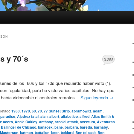
ESON
s y 70´s
3.258
 series de los ´60s y los ´70s que recuerdo haber visto (*).
con regularidad, pero he visto varios capítulos. No hay que
o había videocable ni controles remotos…
Sigue leyendo
→
uetado
1960
,
1970
,
60
,
70
,
77 Sunset Strip
,
abramowitz
,
adam
,
 paradise
,
Ajedrez fatal
,
alan
,
albert
,
alfabetico
,
alfred
,
Alias Smith &
e acero
,
Annie Oakley
,
anthony
,
arnold
,
attack
,
aventura
,
Aventuras
,
Ballinger de Chicago
,
banacek
,
bane
,
barbara
,
baretta
,
barnaby
,
 Masterson
,
batman
,
battalion
,
beer
,
beldord
,
Ben (el oso)
,
Ben