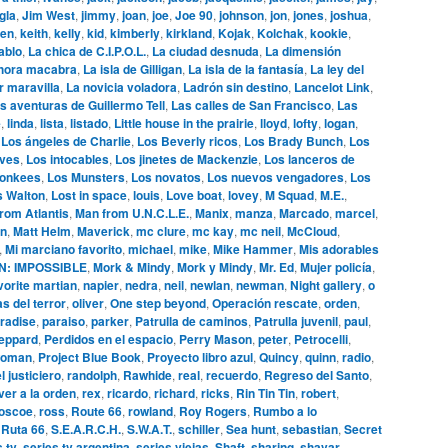
gla
,
Jim West
,
jimmy
,
joan
,
joe
,
Joe 90
,
johnson
,
jon
,
jones
,
joshua
,
en
,
keith
,
kelly
,
kid
,
kimberly
,
kirkland
,
Kojak
,
Kolchak
,
kookie
,
ablo
,
La chica de C.I.P.O.L.
,
La ciudad desnuda
,
La dimensión
hora macabra
,
La isla de Gilligan
,
La isla de la fantasía
,
La ley del
r maravilla
,
La novicia voladora
,
Ladrón sin destino
,
Lancelot Link
,
s aventuras de Guillermo Tell
,
Las calles de San Francisco
,
Las
e
,
linda
,
lista
,
listado
,
Little house in the prairie
,
lloyd
,
lofty
,
logan
,
,
Los ángeles de Charlie
,
Los Beverly ricos
,
Los Brady Bunch
,
Los
ives
,
Los intocables
,
Los jinetes de Mackenzie
,
Los lanceros de
onkees
,
Los Munsters
,
Los novatos
,
Los nuevos vengadores
,
Los
s Walton
,
Lost in space
,
louis
,
Love boat
,
lovey
,
M Squad
,
M.E.
,
rom Atlantis
,
Man from U.N.C.L.E.
,
Manix
,
manza
,
Marcado
,
marcel
,
n
,
Matt Helm
,
Maverick
,
mc clure
,
mc kay
,
mc neil
,
McCloud
,
,
Mi marciano favorito
,
michael
,
mike
,
Mike Hammer
,
Mis adorables
N: IMPOSSIBLE
,
Mork & Mindy
,
Mork y Mindy
,
Mr. Ed
,
Mujer policía
,
vorite martian
,
napier
,
nedra
,
neil
,
newlan
,
newman
,
Night gallery
,
o
s del terror
,
oliver
,
One step beyond
,
Operación rescate
,
orden
,
radise
,
paraiso
,
parker
,
Patrulla de caminos
,
Patrulla juvenil
,
paul
,
eppard
,
Perdidos en el espacio
,
Perry Mason
,
peter
,
Petrocelli
,
woman
,
Project Blue Book
,
Proyecto libro azul
,
Quincy
,
quinn
,
radio
,
l justiciero
,
randolph
,
Rawhide
,
real
,
recuerdo
,
Regreso del Santo
,
ver a la orden
,
rex
,
ricardo
,
richard
,
ricks
,
Rin Tin Tin
,
robert
,
oscoe
,
ross
,
Route 66
,
rowland
,
Roy Rogers
,
Rumbo a lo
,
Ruta 66
,
S.E.A.R.C.H.
,
S.W.A.T.
,
schiller
,
Sea hunt
,
sebastian
,
Secret
s tv
,
series tv argentina
,
series viejas
,
Shaft
,
sharing
,
shavar
,