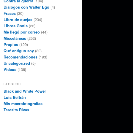
Contra la guerra
(184)
Diálogos con Walter Ego
(4)
Frases
(30)
Libro de quejas
(234)
Libros Gratis
(22)
Me llegó por correo
(44)
Misceláneas
(252)
Propios
(129)
Qué antiguo soy
(32)
Recomendaciones
(193)
Uncategorized
(5)
Videos
(136)
BLOGROLL
Black and White Power
Luis Beltrán
Mis macrofotografías
Teresita Rivas