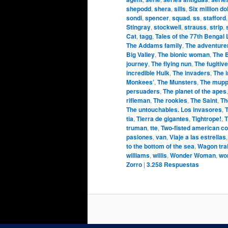
shepodd
,
shera
,
sills
,
Six million do
sondi
,
spencer
,
squad
,
ss
,
stafford
Stingray
,
stockwell
,
strauss
,
strip
,
Cat
,
tagg
,
Tales of the 77th Bengal
The Addams family
,
The adventure
Big Valley
,
The bionic woman
,
The 
journey
,
The flying nun
,
The fugitive
incredible Hulk
,
The invaders
,
The 
Monkees’
,
The Munsters
,
The mupp
persuaders
,
The planet of the apes
rifleman
,
The rookies
,
The Saint
,
Th
The untouchables. Los invasores
,
T
tia
,
Tierra de gigantes
,
Tightrope!
,
T
truman
,
tte
,
Two-fisted american c
pasiones
,
van
,
Viaje a las estrellas
to the bottom of the sea
,
Wagon tra
williams
,
willis
,
Wonder Woman
,
wo
Zorro
|
3.258
Respuestas