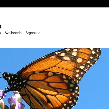
s
s – Avellaneda – Argentina