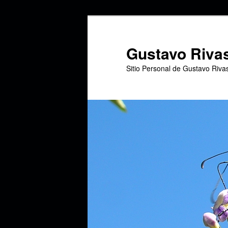
Ir
Ir
al
al
contenido
contenido
Gustavo Riva
principal
secundario
Sitio Personal de Gustavo Riva