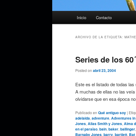
Menú
Inicio
Contacto
principal
ARCHIVO DE LA ETIQUETA:
MATH
Series de los 60´
Posted on
abril 23, 2004
Este es el listado de todas las
A muchas de ellas no las veía 
olvidarse que en esa época n
Publicado en
Qué antiguo soy
|
Etiq
adelaida
,
adventure
,
Adventures in
Jones
,
Alias Smith y Jones
,
Alma d
en el paraíso
,
bain
,
baker
,
ballinger
Barnaby Jones
,
barry
,
bartlett
,
Bat