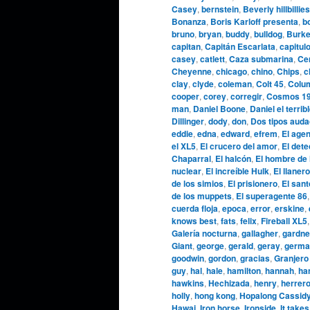
Casey
,
bernstein
,
Beverly hillbillies
Bonanza
,
Boris Karloff presenta
,
b
bruno
,
bryan
,
buddy
,
bulldog
,
Burke
capitan
,
Capitán Escarlata
,
capitul
casey
,
catlett
,
Caza submarina
,
Cen
Cheyenne
,
chicago
,
chino
,
Chips
,
c
clay
,
clyde
,
coleman
,
Colt 45
,
Colu
cooper
,
corey
,
corregir
,
Cosmos 1
man
,
Daniel Boone
,
Daniel el terrib
Dillinger
,
dody
,
don
,
Dos tipos aud
eddie
,
edna
,
edward
,
efrem
,
El agen
el XL5
,
El crucero del amor
,
El dete
Chaparral
,
El halcón
,
El hombre de 
nuclear
,
El increíble Hulk
,
El llanero
de los simios
,
El prisionero
,
El sant
de los muppets
,
El superagente 86
cuerda floja
,
epoca
,
error
,
erskine
,
knows best
,
fats
,
felix
,
Fireball XL5
Galería nocturna
,
gallagher
,
gardne
Giant
,
george
,
gerald
,
geray
,
germa
goodwin
,
gordon
,
gracias
,
Granjero
guy
,
hal
,
hale
,
hamilton
,
hannah
,
ha
hawkins
,
Hechizada
,
henry
,
herrer
holly
,
hong kong
,
Hopalong Cassid
Hawai
,
Iron horse
,
Ironside
,
It takes