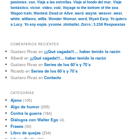
pasiones
,
van
,
Viaje a las estrellas
,
Viaje al fondo del mar
,
Viaje
fantástico
,
victor
,
video
,
volz
,
Voyage to the bottom of the sea
,
Wagon train
,
Wanted: Dead or Alive
,
ward
,
wayne
,
weaver
,
west
,
white
,
williams
,
willis
,
Wonder Woman
,
word
,
Wyatt Earp
,
Yo quiero
a Lucy
,
Yo soy espía
,
yvonne
,
zimbalist
,
Zorro
|
3.258
Respuestas
COMENTARIOS RECIENTES
Gustavo Rivas
en
¡¡¡Qué cagada!!!… haber tenido la razón
Alberdi
en
¡¡¡Qué cagada!!!… haber tenido la razón
Gustavo Rivas
en
Series de los 60´s y 70´s
Ricardo
en
Series de los 60´s y 70´s
Gustavo Rivas
en
Contacto
CATEGORÍAS
Ajeno
(105)
Algo de humor
(205)
Contra la guerra
(184)
Diálogos con Walter Ego
(4)
Frases
(30)
Libro de quejas
(234)