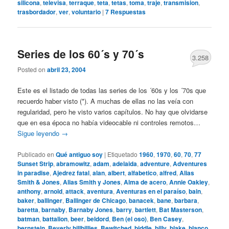
silicona
,
televisa
,
terraque
,
teta
,
tetas
,
toma
,
traje
,
transmision
,
trasbordador
,
ver
,
voluntario
|
7
Respuestas
Series de los 60´s y 70´s
3.258
Posted on
abril 23, 2004
Este es el listado de todas las series de los ´60s y los ´70s que
recuerdo haber visto (*). A muchas de ellas no las veía con
regularidad, pero he visto varios capítulos. No hay que olvidarse
que en esa época no había videocable ni controles remotos…
Sigue leyendo
→
Publicado en
Qué antiguo soy
|
Etiquetado
1960
,
1970
,
60
,
70
,
77
Sunset Strip
,
abramowitz
,
adam
,
adelaida
,
adventure
,
Adventures
in paradise
,
Ajedrez fatal
,
alan
,
albert
,
alfabetico
,
alfred
,
Alias
Smith & Jones
,
Alias Smith y Jones
,
Alma de acero
,
Annie Oakley
,
anthony
,
arnold
,
attack
,
aventura
,
Aventuras en el paraíso
,
bain
,
baker
,
ballinger
,
Ballinger de Chicago
,
banacek
,
bane
,
barbara
,
baretta
,
barnaby
,
Barnaby Jones
,
barry
,
bartlett
,
Bat Masterson
,
batman
,
battalion
,
beer
,
beldord
,
Ben (el oso)
,
Ben Casey
,
bernstein
,
Beverly hillbillies
,
Bewitched
,
biddle
,
billy
,
blake
,
blanco