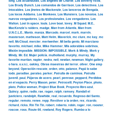
long
,
Los acuanautas
,
Los ángeles de Charlie
,
Los Beverly ricos
,
Los Brady Bunch
,
Los comandos de Garrison
,
Los detectives
,
Los
intocables
,
Los jinetes de Mackenzie
,
Los lanceros de Bengala
,
Los locos Addams
,
Los Monkees
,
Los Munsters
,
Los novatos
,
Los
nuevos vengadores
,
Los profesionales
,
Los vengadores
,
Los
Walton
,
Lost in space
,
louis
,
Love boat
,
lovey
,
M Squad
,
M.E.
,
MacKenzie’s raiders
,
madge
,
Man from Atlantis
,
Man from
U.N.C.L.E.
,
Manix
,
manza
,
Marcado
,
marcel
,
mark
,
marvin
,
masterson
,
matheson
,
Matt Helm
,
Maverick
,
mc clure
,
mc kay
,
mc
neil
,
McCloud
,
mercier
,
meriwether
,
Mi bella genio
,
Mi marciano
favorito
,
michael
,
mike
,
Mike Hammer
,
Mis adorables sobrinos
,
Misión imposible
,
MISSION: IMPOSSIBLE
,
Mork & Mindy
,
Mork y
Mindy
,
Mr. Ed
,
Mujer policía
,
mulholland
,
murphy
,
murray
,
My
favorite martian
,
napier
,
nedra
,
neil
,
newlan
,
newman
,
Night gallery
,
o hara
,
o.v.n.i.
,
oakley
,
Obras maestras del terror
,
oliver
,
One step
beyond
,
Operación rescate
,
orden
,
otto
,
palance
,
Papá lo sabe
todo
,
paradise
,
paraiso
,
parker
,
Patrulla de caminos
,
Patrulla
juvenil
,
paul
,
Pájaros de acero
,
pearl
,
penrose
,
peppard
,
Perdidos
en el espacio
,
Perry Mason
,
peter
,
Petrocelli
,
Peyton Place
,
photo
,
plato
,
Police woman
,
Project Blue Book
,
Proyecto libro azul
,
Quincy
,
quinn
,
radio
,
rae
,
ragan
,
ralph
,
ramsey
,
Randall el
justiciero
,
randolph
,
Rawhide
,
real
,
recuerdo
,
Regreso del Santo
,
regular
,
remoto
,
renee
,
repp
,
Revólver a la orden
,
rex
,
ricardo
,
richard
,
ricks
,
Rin Tin Tin
,
robert
,
roberto
,
robin
,
roger
,
ron
,
rooster
,
roscoe
,
ross
,
Route 66
,
rowland
,
Roy Rogers
,
Rumbo a lo