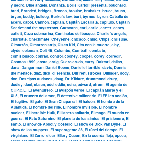
y negro
,
Blue angels
,
Bonanza
,
Boris Karloff presenta
,
bouchard
,
brad
,
Branded
,
bridges
,
Bronco
,
brouise
,
brubaker
,
bruce
,
bruno
,
bryan
,
buddy
,
bulldog
,
Burke’s law
,
burt
,
byrnes
,
byron
,
Caballo de
acero
,
cabot
,
Cannon
,
capitan
,
Capitán Escarlata
,
capitulo
,
Captain
Scarlet and the mysterons
,
Caravana
,
carl
,
carlie
,
carter
,
casey
,
catlett
,
Caza submarina
,
Centinelas del bosque
,
Charlie´s angels
,
charlotte
,
Checkmate
,
Cheyenne
,
chicago
,
chino
,
Chips
,
christine
,
Cimarrón
,
Cimarron strip
,
Cisco Kid
,
Cita con la muerte
,
clay
,
clyde
,
coleman
,
Colt 45
,
Columbo
,
Combat!
,
combate
,
comisionado
,
conrad
,
control
,
cooney
,
cooper
,
corey
,
corregir
,
Cosmos 1999
,
costa
,
craig
,
Cuero crudo
,
curry
,
Daktari
,
dallas
,
dana
,
Danger man
,
Daniel Boone
,
Daniel el terrible
,
davis
,
Dennis
the menace
,
diaz
,
dick
,
diferencia
,
Diff’rent strokes
,
Dillinger
,
dody
,
don
,
Dos tipos audaces
,
doug
,
Dr. Kildare
,
drummond
,
drury
,
dudley
,
duel
,
ebsen
,
edd
,
eddie
,
edna
,
edward
,
efrem
,
El agente de
C.I.P.O.L.
,
El aventurero
,
El avispón verde
,
El capitán Marte y el
XL5
,
El crucero del amor
,
El detective millonario
,
El FBI en acción
,
El fugitivo
,
El gato
,
El Gran Chaparral
,
El halcón
,
El hombre de la
Atlántida
,
El hombre del rifle
,
El hombre invisible
,
El hombre
nuclear
,
El increíble Hulk
,
El llanero solitario
,
El mago
,
El mundo en
guerra
,
El Pato Saturnino
,
El planeta de los simios
,
El prisionero
,
El
santo
,
El show de Abbot y Costello
,
El show de Dick Van Dyke
,
El
show de los muppets
,
El superagente 86
,
El túnel del tiempo
,
El
virginiano
,
El Zorro
,
elcar
,
Ellery Queen
,
En la cuerda floja
,
epoca
,
error
,
erskine
,
ewell
,
eyck
,
F.B.I.
,
fabray
,
Family affair
,
Fantasy