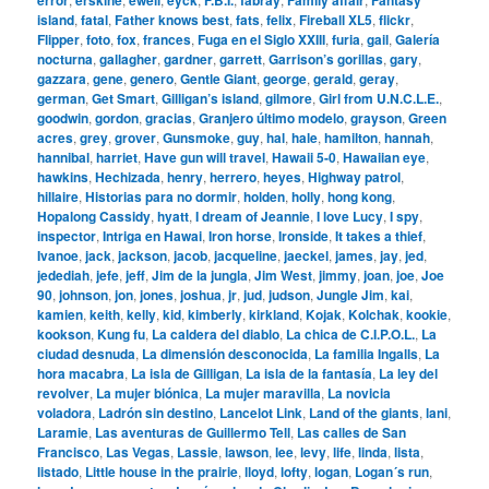
island
,
fatal
,
Father knows best
,
fats
,
felix
,
Fireball XL5
,
flickr
,
Flipper
,
foto
,
fox
,
frances
,
Fuga en el Siglo XXIII
,
furia
,
gail
,
Galería
nocturna
,
gallagher
,
gardner
,
garrett
,
Garrison’s gorillas
,
gary
,
gazzara
,
gene
,
genero
,
Gentle Giant
,
george
,
gerald
,
geray
,
german
,
Get Smart
,
Gilligan’s island
,
gilmore
,
Girl from U.N.C.L.E.
,
goodwin
,
gordon
,
gracias
,
Granjero último modelo
,
grayson
,
Green
acres
,
grey
,
grover
,
Gunsmoke
,
guy
,
hal
,
hale
,
hamilton
,
hannah
,
hannibal
,
harriet
,
Have gun will travel
,
Hawaii 5-0
,
Hawaiian eye
,
hawkins
,
Hechizada
,
henry
,
herrero
,
heyes
,
Highway patrol
,
hillaire
,
Historias para no dormir
,
holden
,
holly
,
hong kong
,
Hopalong Cassidy
,
hyatt
,
I dream of Jeannie
,
I love Lucy
,
I spy
,
inspector
,
Intriga en Hawai
,
Iron horse
,
Ironside
,
It takes a thief
,
Ivanoe
,
jack
,
jackson
,
jacob
,
jacqueline
,
jaeckel
,
james
,
jay
,
jed
,
jedediah
,
jefe
,
jeff
,
Jim de la jungla
,
Jim West
,
jimmy
,
joan
,
joe
,
Joe
90
,
johnson
,
jon
,
jones
,
joshua
,
jr
,
jud
,
judson
,
Jungle Jim
,
kai
,
kamien
,
keith
,
kelly
,
kid
,
kimberly
,
kirkland
,
Kojak
,
Kolchak
,
kookie
,
kookson
,
Kung fu
,
La caldera del diablo
,
La chica de C.I.P.O.L.
,
La
ciudad desnuda
,
La dimensión desconocida
,
La familia Ingalls
,
La
hora macabra
,
La isla de Gilligan
,
La isla de la fantasía
,
La ley del
revolver
,
La mujer biónica
,
La mujer maravilla
,
La novicia
voladora
,
Ladrón sin destino
,
Lancelot Link
,
Land of the giants
,
lani
,
Laramie
,
Las aventuras de Guillermo Tell
,
Las calles de San
Francisco
,
Las Vegas
,
Lassie
,
lawson
,
lee
,
levy
,
life
,
linda
,
lista
,
listado
,
Little house in the prairie
,
lloyd
,
lofty
,
logan
,
Logan´s run
,