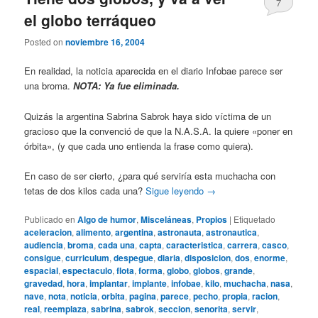
7
el globo terráqueo
Posted on
noviembre 16, 2004
En realidad, la noticia aparecida en el diario Infobae parece ser
una broma.
NOTA: Ya fue eliminada.
Quizás la argentina Sabrina Sabrok haya sido víctima de un
gracioso que la convenció de que la N.A.S.A. la quiere «poner en
órbita», (y que cada uno entienda la frase como quiera).
En caso de ser cierto, ¿para qué serviría esta muchacha con
tetas de dos kilos cada una?
Sigue leyendo
→
Publicado en
Algo de humor
,
Misceláneas
,
Propios
|
Etiquetado
aceleracion
,
alimento
,
argentina
,
astronauta
,
astronautica
,
audiencia
,
broma
,
cada una
,
capta
,
caracteristica
,
carrera
,
casco
,
consigue
,
curriculum
,
despegue
,
diaria
,
disposicion
,
dos
,
enorme
,
espacial
,
espectaculo
,
flota
,
forma
,
globo
,
globos
,
grande
,
gravedad
,
hora
,
implantar
,
implante
,
infobae
,
kilo
,
muchacha
,
nasa
,
nave
,
nota
,
noticia
,
orbita
,
pagina
,
parece
,
pecho
,
propia
,
racion
,
real
,
reemplaza
,
sabrina
,
sabrok
,
seccion
,
senorita
,
servir
,