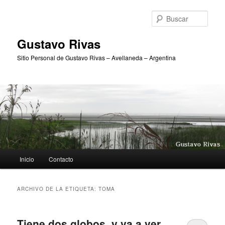
Ir
Ir
al
al
Busc
contenido
contenido
principal
secundario
Gustavo Rivas
Sitio Personal de Gustavo Rivas – Avellaneda – Argentina
Menú
Inicio
Contacto
principal
ARCHIVO DE LA ETIQUETA:
TOMA
Tiene dos globos, y va a ver