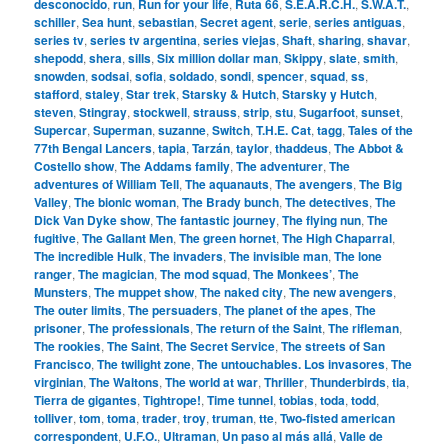
desconocido
,
run
,
Run for your life
,
Ruta 66
,
S.E.A.R.C.H.
,
S.W.A.T.
,
schiller
,
Sea hunt
,
sebastian
,
Secret agent
,
serie
,
series antiguas
,
series tv
,
series tv argentina
,
series viejas
,
Shaft
,
sharing
,
shavar
,
shepodd
,
shera
,
sills
,
Six million dollar man
,
Skippy
,
slate
,
smith
,
snowden
,
sodsai
,
sofia
,
soldado
,
sondi
,
spencer
,
squad
,
ss
,
stafford
,
staley
,
Star trek
,
Starsky & Hutch
,
Starsky y Hutch
,
steven
,
Stingray
,
stockwell
,
strauss
,
strip
,
stu
,
Sugarfoot
,
sunset
,
Supercar
,
Superman
,
suzanne
,
Switch
,
T.H.E. Cat
,
tagg
,
Tales of the
77th Bengal Lancers
,
tapia
,
Tarzán
,
taylor
,
thaddeus
,
The Abbot &
Costello show
,
The Addams family
,
The adventurer
,
The
adventures of William Tell
,
The aquanauts
,
The avengers
,
The Big
Valley
,
The bionic woman
,
The Brady bunch
,
The detectives
,
The
Dick Van Dyke show
,
The fantastic journey
,
The flying nun
,
The
fugitive
,
The Gallant Men
,
The green hornet
,
The High Chaparral
,
The incredible Hulk
,
The invaders
,
The invisible man
,
The lone
ranger
,
The magician
,
The mod squad
,
The Monkees’
,
The
Munsters
,
The muppet show
,
The naked city
,
The new avengers
,
The outer limits
,
The persuaders
,
The planet of the apes
,
The
prisoner
,
The professionals
,
The return of the Saint
,
The rifleman
,
The rookies
,
The Saint
,
The Secret Service
,
The streets of San
Francisco
,
The twilight zone
,
The untouchables. Los invasores
,
The
virginian
,
The Waltons
,
The world at war
,
Thriller
,
Thunderbirds
,
tia
,
Tierra de gigantes
,
Tightrope!
,
Time tunnel
,
tobias
,
toda
,
todd
,
tolliver
,
tom
,
toma
,
trader
,
troy
,
truman
,
tte
,
Two-fisted american
correspondent
,
U.F.O.
,
Ultraman
,
Un paso al más allá
,
Valle de