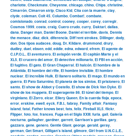
charlotte
,
Checkmate
,
Cheyenne
,
chicago
,
chino
,
Chips
,
christine
,
Cimarrón
,
Cimarron strip
,
Cisco Kid
,
Cita con la muerte
,
clay
,
clyde
,
coleman
,
Colt 45
,
Columbo
,
Combat!
,
combate
,
comisionado
,
conrad
,
control
,
cooney
,
cooper
,
corey
,
corregir
,
Cosmos 1999
,
costa
,
craig
,
Cuero crudo
,
curry
,
Daktari
,
dallas
,
dana
,
Danger man
,
Daniel Boone
,
Daniel el terrible
,
davis
,
Dennis
the menace
,
diaz
,
dick
,
diferencia
,
Diff’rent strokes
,
Dillinger
,
dody
,
don
,
Dos tipos audaces
,
doug
,
Dr. Kildare
,
drummond
,
drury
,
dudley
,
duel
,
ebsen
,
edd
,
eddie
,
edna
,
edward
,
efrem
,
El agente de
C.I.P.O.L.
,
El aventurero
,
El avispón verde
,
El capitán Marte y el
XL5
,
El crucero del amor
,
El detective millonario
,
El FBI en acción
,
El fugitivo
,
El gato
,
El Gran Chaparral
,
El halcón
,
El hombre de la
Atlántida
,
El hombre del rifle
,
El hombre invisible
,
El hombre
nuclear
,
El increíble Hulk
,
El llanero solitario
,
El mago
,
El mundo en
guerra
,
El Pato Saturnino
,
El planeta de los simios
,
El prisionero
,
El
santo
,
El show de Abbot y Costello
,
El show de Dick Van Dyke
,
El
show de los muppets
,
El superagente 86
,
El túnel del tiempo
,
El
virginiano
,
El Zorro
,
elcar
,
Ellery Queen
,
En la cuerda floja
,
epoca
,
error
,
erskine
,
ewell
,
eyck
,
F.B.I.
,
fabray
,
Family affair
,
Fantasy
island
,
fatal
,
Father knows best
,
fats
,
felix
,
Fireball XL5
,
flickr
,
Flipper
,
foto
,
fox
,
frances
,
Fuga en el Siglo XXIII
,
furia
,
gail
,
Galería
nocturna
,
gallagher
,
gardner
,
garrett
,
Garrison’s gorillas
,
gary
,
gazzara
,
gene
,
genero
,
Gentle Giant
,
george
,
gerald
,
geray
,
german
,
Get Smart
,
Gilligan’s island
,
gilmore
,
Girl from U.N.C.L.E.
,
goodwin
,
gordon
,
gracias
,
Granjero último modelo
,
grayson
,
Green