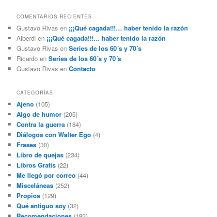
COMENTARIOS RECIENTES
Gustavo Rivas
en
¡¡¡Qué cagada!!!… haber tenido la razón
Alberdi
en
¡¡¡Qué cagada!!!… haber tenido la razón
Gustavo Rivas
en
Series de los 60´s y 70´s
Ricardo
en
Series de los 60´s y 70´s
Gustavo Rivas
en
Contacto
CATEGORÍAS
Ajeno
(105)
Algo de humor
(205)
Contra la guerra
(184)
Diálogos con Walter Ego
(4)
Frases
(30)
Libro de quejas
(234)
Libros Gratis
(22)
Me llegó por correo
(44)
Misceláneas
(252)
Propios
(129)
Qué antiguo soy
(32)
Recomendaciones
(193)