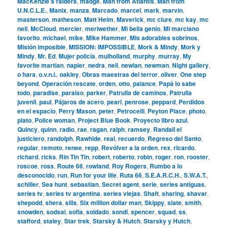
MacKenzie’s raiders
,
madge
,
Man from Atlantis
,
Man from
U.N.C.L.E.
,
Manix
,
manza
,
Marcado
,
marcel
,
mark
,
marvin
,
masterson
,
matheson
,
Matt Helm
,
Maverick
,
mc clure
,
mc kay
,
mc
neil
,
McCloud
,
mercier
,
meriwether
,
Mi bella genio
,
Mi marciano
favorito
,
michael
,
mike
,
Mike Hammer
,
Mis adorables sobrinos
,
Misión imposible
,
MISSION: IMPOSSIBLE
,
Mork & Mindy
,
Mork y
Mindy
,
Mr. Ed
,
Mujer policía
,
mulholland
,
murphy
,
murray
,
My
favorite martian
,
napier
,
nedra
,
neil
,
newlan
,
newman
,
Night gallery
,
o hara
,
o.v.n.i.
,
oakley
,
Obras maestras del terror
,
oliver
,
One step
beyond
,
Operación rescate
,
orden
,
otto
,
palance
,
Papá lo sabe
todo
,
paradise
,
paraiso
,
parker
,
Patrulla de caminos
,
Patrulla
juvenil
,
paul
,
Pájaros de acero
,
pearl
,
penrose
,
peppard
,
Perdidos
en el espacio
,
Perry Mason
,
peter
,
Petrocelli
,
Peyton Place
,
photo
,
plato
,
Police woman
,
Project Blue Book
,
Proyecto libro azul
,
Quincy
,
quinn
,
radio
,
rae
,
ragan
,
ralph
,
ramsey
,
Randall el
justiciero
,
randolph
,
Rawhide
,
real
,
recuerdo
,
Regreso del Santo
,
regular
,
remoto
,
renee
,
repp
,
Revólver a la orden
,
rex
,
ricardo
,
richard
,
ricks
,
Rin Tin Tin
,
robert
,
roberto
,
robin
,
roger
,
ron
,
rooster
,
roscoe
,
ross
,
Route 66
,
rowland
,
Roy Rogers
,
Rumbo a lo
desconocido
,
run
,
Run for your life
,
Ruta 66
,
S.E.A.R.C.H.
,
S.W.A.T.
,
schiller
,
Sea hunt
,
sebastian
,
Secret agent
,
serie
,
series antiguas
,
series tv
,
series tv argentina
,
series viejas
,
Shaft
,
sharing
,
shavar
,
shepodd
,
shera
,
sills
,
Six million dollar man
,
Skippy
,
slate
,
smith
,
snowden
,
sodsai
,
sofia
,
soldado
,
sondi
,
spencer
,
squad
,
ss
,
stafford
,
staley
,
Star trek
,
Starsky & Hutch
,
Starsky y Hutch
,