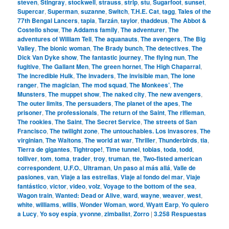
steven
,
Stingray
,
stockwell
,
strauss
,
strip
,
stu
,
Sugarfoot
,
sunset
,
Supercar
,
Superman
,
suzanne
,
Switch
,
T.H.E. Cat
,
tagg
,
Tales of the
77th Bengal Lancers
,
tapia
,
Tarzán
,
taylor
,
thaddeus
,
The Abbot &
Costello show
,
The Addams family
,
The adventurer
,
The
adventures of William Tell
,
The aquanauts
,
The avengers
,
The Big
Valley
,
The bionic woman
,
The Brady bunch
,
The detectives
,
The
Dick Van Dyke show
,
The fantastic journey
,
The flying nun
,
The
fugitive
,
The Gallant Men
,
The green hornet
,
The High Chaparral
,
The incredible Hulk
,
The invaders
,
The invisible man
,
The lone
ranger
,
The magician
,
The mod squad
,
The Monkees’
,
The
Munsters
,
The muppet show
,
The naked city
,
The new avengers
,
The outer limits
,
The persuaders
,
The planet of the apes
,
The
prisoner
,
The professionals
,
The return of the Saint
,
The rifleman
,
The rookies
,
The Saint
,
The Secret Service
,
The streets of San
Francisco
,
The twilight zone
,
The untouchables. Los invasores
,
The
virginian
,
The Waltons
,
The world at war
,
Thriller
,
Thunderbirds
,
tia
,
Tierra de gigantes
,
Tightrope!
,
Time tunnel
,
tobias
,
toda
,
todd
,
tolliver
,
tom
,
toma
,
trader
,
troy
,
truman
,
tte
,
Two-fisted american
correspondent
,
U.F.O.
,
Ultraman
,
Un paso al más allá
,
Valle de
pasiones
,
van
,
Viaje a las estrellas
,
Viaje al fondo del mar
,
Viaje
fantástico
,
victor
,
video
,
volz
,
Voyage to the bottom of the sea
,
Wagon train
,
Wanted: Dead or Alive
,
ward
,
wayne
,
weaver
,
west
,
white
,
williams
,
willis
,
Wonder Woman
,
word
,
Wyatt Earp
,
Yo quiero
a Lucy
,
Yo soy espía
,
yvonne
,
zimbalist
,
Zorro
|
3.258
Respuestas