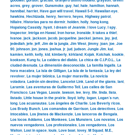
acres
,
grey
,
grover
,
Gunsmoke
,
guy
,
hal
,
hale
,
hamilton
,
hannah
,
hannibal
,
harriet
,
Have gun will travel
,
Hawaii 5-0
,
Hawaiian eye
,
hawkins
,
Hechizada
,
henry
,
herrero
,
heyes
,
Highway patrol
,
hillaire
,
Historias para no dormir
,
holden
,
holly
,
hong kong
,
Hopalong Cassidy
,
hyatt
,
I dream of Jeannie
,
I love Lucy
,
I spy
,
inspector
,
Intriga en Hawai
,
Iron horse
,
Ironside
,
It takes a thief
,
Ivanoe
,
jack
,
jackson
,
jacob
,
jacqueline
,
jaeckel
,
james
,
jay
,
jed
,
jedediah
,
jefe
,
jeff
,
Jim de la jungla
,
Jim West
,
jimmy
,
joan
,
joe
,
Joe
90
,
johnson
,
jon
,
jones
,
joshua
,
jr
,
jud
,
judson
,
Jungle Jim
,
kai
,
kamien
,
keith
,
kelly
,
kid
,
kimberly
,
kirkland
,
Kojak
,
Kolchak
,
kookie
,
kookson
,
Kung fu
,
La caldera del diablo
,
La chica de C.I.P.O.L.
,
La
ciudad desnuda
,
La dimensión desconocida
,
La familia Ingalls
,
La
hora macabra
,
La isla de Gilligan
,
La isla de la fantasía
,
La ley del
revolver
,
La mujer biónica
,
La mujer maravilla
,
La novicia
voladora
,
Ladrón sin destino
,
Lancelot Link
,
Land of the giants
,
lani
,
Laramie
,
Las aventuras de Guillermo Tell
,
Las calles de San
Francisco
,
Las Vegas
,
Lassie
,
lawson
,
lee
,
levy
,
life
,
linda
,
lista
,
listado
,
Little house in the prairie
,
lloyd
,
lofty
,
logan
,
Logan´s run
,
long
,
Los acuanautas
,
Los ángeles de Charlie
,
Los Beverly ricos
,
Los Brady Bunch
,
Los comandos de Garrison
,
Los detectives
,
Los
intocables
,
Los jinetes de Mackenzie
,
Los lanceros de Bengala
,
Los locos Addams
,
Los Monkees
,
Los Munsters
,
Los novatos
,
Los
nuevos vengadores
,
Los profesionales
,
Los vengadores
,
Los
Walton
,
Lost in space
,
louis
,
Love boat
,
lovey
,
M Squad
,
M.E.
,