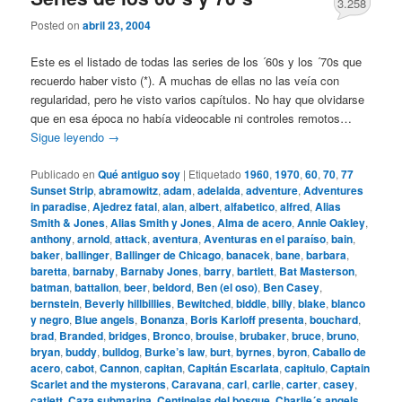
3.258
Posted on
abril 23, 2004
Este es el listado de todas las series de los ´60s y los ´70s que
recuerdo haber visto (*). A muchas de ellas no las veía con
regularidad, pero he visto varios capítulos. No hay que olvidarse
que en esa época no había videocable ni controles remotos…
Sigue leyendo
→
Publicado en
Qué antiguo soy
|
Etiquetado
1960
,
1970
,
60
,
70
,
77
Sunset Strip
,
abramowitz
,
adam
,
adelaida
,
adventure
,
Adventures
in paradise
,
Ajedrez fatal
,
alan
,
albert
,
alfabetico
,
alfred
,
Alias
Smith & Jones
,
Alias Smith y Jones
,
Alma de acero
,
Annie Oakley
,
anthony
,
arnold
,
attack
,
aventura
,
Aventuras en el paraíso
,
bain
,
baker
,
ballinger
,
Ballinger de Chicago
,
banacek
,
bane
,
barbara
,
baretta
,
barnaby
,
Barnaby Jones
,
barry
,
bartlett
,
Bat Masterson
,
batman
,
battalion
,
beer
,
beldord
,
Ben (el oso)
,
Ben Casey
,
bernstein
,
Beverly hillbillies
,
Bewitched
,
biddle
,
billy
,
blake
,
blanco
y negro
,
Blue angels
,
Bonanza
,
Boris Karloff presenta
,
bouchard
,
brad
,
Branded
,
bridges
,
Bronco
,
brouise
,
brubaker
,
bruce
,
bruno
,
bryan
,
buddy
,
bulldog
,
Burke’s law
,
burt
,
byrnes
,
byron
,
Caballo de
acero
,
cabot
,
Cannon
,
capitan
,
Capitán Escarlata
,
capitulo
,
Captain
Scarlet and the mysterons
,
Caravana
,
carl
,
carlie
,
carter
,
casey
,
catlett
,
Caza submarina
,
Centinelas del bosque
,
Charlie´s angels
,