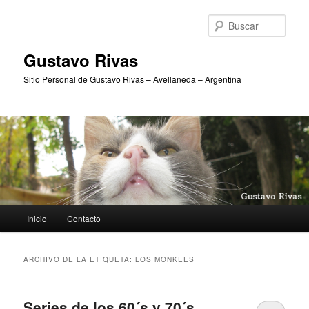
Ir
Ir
al
al
Busc
contenido
contenido
principal
secundario
Gustavo Rivas
Sitio Personal de Gustavo Rivas – Avellaneda – Argentina
Menú
Inicio
Contacto
principal
ARCHIVO DE LA ETIQUETA:
LOS MONKEES
Series de los 60´s y 70´s