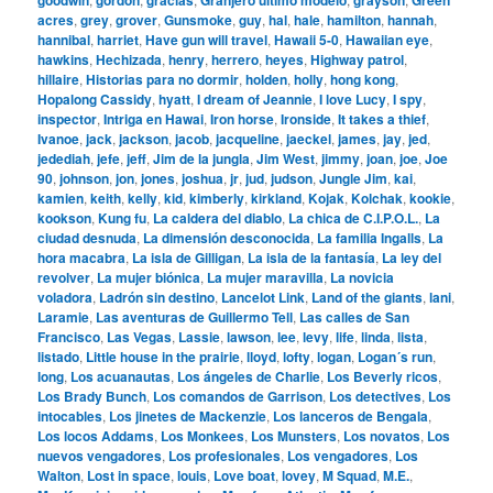
acres
,
grey
,
grover
,
Gunsmoke
,
guy
,
hal
,
hale
,
hamilton
,
hannah
,
hannibal
,
harriet
,
Have gun will travel
,
Hawaii 5-0
,
Hawaiian eye
,
hawkins
,
Hechizada
,
henry
,
herrero
,
heyes
,
Highway patrol
,
hillaire
,
Historias para no dormir
,
holden
,
holly
,
hong kong
,
Hopalong Cassidy
,
hyatt
,
I dream of Jeannie
,
I love Lucy
,
I spy
,
inspector
,
Intriga en Hawai
,
Iron horse
,
Ironside
,
It takes a thief
,
Ivanoe
,
jack
,
jackson
,
jacob
,
jacqueline
,
jaeckel
,
james
,
jay
,
jed
,
jedediah
,
jefe
,
jeff
,
Jim de la jungla
,
Jim West
,
jimmy
,
joan
,
joe
,
Joe
90
,
johnson
,
jon
,
jones
,
joshua
,
jr
,
jud
,
judson
,
Jungle Jim
,
kai
,
kamien
,
keith
,
kelly
,
kid
,
kimberly
,
kirkland
,
Kojak
,
Kolchak
,
kookie
,
kookson
,
Kung fu
,
La caldera del diablo
,
La chica de C.I.P.O.L.
,
La
ciudad desnuda
,
La dimensión desconocida
,
La familia Ingalls
,
La
hora macabra
,
La isla de Gilligan
,
La isla de la fantasía
,
La ley del
revolver
,
La mujer biónica
,
La mujer maravilla
,
La novicia
voladora
,
Ladrón sin destino
,
Lancelot Link
,
Land of the giants
,
lani
,
Laramie
,
Las aventuras de Guillermo Tell
,
Las calles de San
Francisco
,
Las Vegas
,
Lassie
,
lawson
,
lee
,
levy
,
life
,
linda
,
lista
,
listado
,
Little house in the prairie
,
lloyd
,
lofty
,
logan
,
Logan´s run
,
long
,
Los acuanautas
,
Los ángeles de Charlie
,
Los Beverly ricos
,
Los Brady Bunch
,
Los comandos de Garrison
,
Los detectives
,
Los
intocables
,
Los jinetes de Mackenzie
,
Los lanceros de Bengala
,
Los locos Addams
,
Los Monkees
,
Los Munsters
,
Los novatos
,
Los
nuevos vengadores
,
Los profesionales
,
Los vengadores
,
Los
Walton
,
Lost in space
,
louis
,
Love boat
,
lovey
,
M Squad
,
M.E.
,