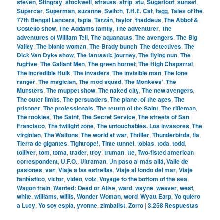
steven
,
Stingray
,
stockwell
,
strauss
,
strip
,
stu
,
Sugarfoot
,
sunset
,
Supercar
,
Superman
,
suzanne
,
Switch
,
T.H.E. Cat
,
tagg
,
Tales of the
77th Bengal Lancers
,
tapia
,
Tarzán
,
taylor
,
thaddeus
,
The Abbot &
Costello show
,
The Addams family
,
The adventurer
,
The
adventures of William Tell
,
The aquanauts
,
The avengers
,
The Big
Valley
,
The bionic woman
,
The Brady bunch
,
The detectives
,
The
Dick Van Dyke show
,
The fantastic journey
,
The flying nun
,
The
fugitive
,
The Gallant Men
,
The green hornet
,
The High Chaparral
,
The incredible Hulk
,
The invaders
,
The invisible man
,
The lone
ranger
,
The magician
,
The mod squad
,
The Monkees’
,
The
Munsters
,
The muppet show
,
The naked city
,
The new avengers
,
The outer limits
,
The persuaders
,
The planet of the apes
,
The
prisoner
,
The professionals
,
The return of the Saint
,
The rifleman
,
The rookies
,
The Saint
,
The Secret Service
,
The streets of San
Francisco
,
The twilight zone
,
The untouchables. Los invasores
,
The
virginian
,
The Waltons
,
The world at war
,
Thriller
,
Thunderbirds
,
tia
,
Tierra de gigantes
,
Tightrope!
,
Time tunnel
,
tobias
,
toda
,
todd
,
tolliver
,
tom
,
toma
,
trader
,
troy
,
truman
,
tte
,
Two-fisted american
correspondent
,
U.F.O.
,
Ultraman
,
Un paso al más allá
,
Valle de
pasiones
,
van
,
Viaje a las estrellas
,
Viaje al fondo del mar
,
Viaje
fantástico
,
victor
,
video
,
volz
,
Voyage to the bottom of the sea
,
Wagon train
,
Wanted: Dead or Alive
,
ward
,
wayne
,
weaver
,
west
,
white
,
williams
,
willis
,
Wonder Woman
,
word
,
Wyatt Earp
,
Yo quiero
a Lucy
,
Yo soy espía
,
yvonne
,
zimbalist
,
Zorro
|
3.258
Respuestas