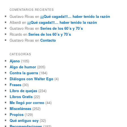
COMENTARIOS RECIENTES
Gustavo Rivas
en
¡¡¡Qué cagada!!!… haber tenido la razón
Alberdi
en
¡¡¡Qué cagada!!!… haber tenido la razón
Gustavo Rivas
en
Series de los 60´s y 70´s
Ricardo
en
Series de los 60´s y 70´s
Gustavo Rivas
en
Contacto
CATEGORÍAS
Ajeno
(105)
Algo de humor
(205)
Contra la guerra
(184)
Diálogos con Walter Ego
(4)
Frases
(30)
Libro de quejas
(234)
Libros Gratis
(22)
Me llegó por correo
(44)
Misceláneas
(252)
Propios
(129)
Qué antiguo soy
(32)
Recomendaciones
(193)