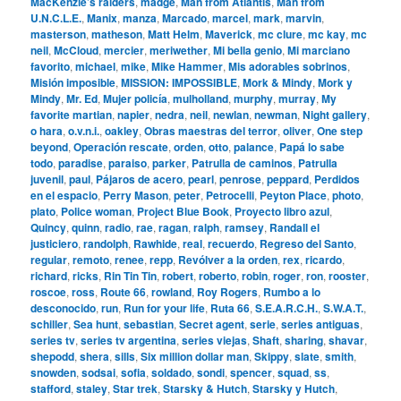
MacKenzie’s raiders
,
madge
,
Man from Atlantis
,
Man from
U.N.C.L.E.
,
Manix
,
manza
,
Marcado
,
marcel
,
mark
,
marvin
,
masterson
,
matheson
,
Matt Helm
,
Maverick
,
mc clure
,
mc kay
,
mc
neil
,
McCloud
,
mercier
,
meriwether
,
Mi bella genio
,
Mi marciano
favorito
,
michael
,
mike
,
Mike Hammer
,
Mis adorables sobrinos
,
Misión imposible
,
MISSION: IMPOSSIBLE
,
Mork & Mindy
,
Mork y
Mindy
,
Mr. Ed
,
Mujer policía
,
mulholland
,
murphy
,
murray
,
My
favorite martian
,
napier
,
nedra
,
neil
,
newlan
,
newman
,
Night gallery
,
o hara
,
o.v.n.i.
,
oakley
,
Obras maestras del terror
,
oliver
,
One step
beyond
,
Operación rescate
,
orden
,
otto
,
palance
,
Papá lo sabe
todo
,
paradise
,
paraiso
,
parker
,
Patrulla de caminos
,
Patrulla
juvenil
,
paul
,
Pájaros de acero
,
pearl
,
penrose
,
peppard
,
Perdidos
en el espacio
,
Perry Mason
,
peter
,
Petrocelli
,
Peyton Place
,
photo
,
plato
,
Police woman
,
Project Blue Book
,
Proyecto libro azul
,
Quincy
,
quinn
,
radio
,
rae
,
ragan
,
ralph
,
ramsey
,
Randall el
justiciero
,
randolph
,
Rawhide
,
real
,
recuerdo
,
Regreso del Santo
,
regular
,
remoto
,
renee
,
repp
,
Revólver a la orden
,
rex
,
ricardo
,
richard
,
ricks
,
Rin Tin Tin
,
robert
,
roberto
,
robin
,
roger
,
ron
,
rooster
,
roscoe
,
ross
,
Route 66
,
rowland
,
Roy Rogers
,
Rumbo a lo
desconocido
,
run
,
Run for your life
,
Ruta 66
,
S.E.A.R.C.H.
,
S.W.A.T.
,
schiller
,
Sea hunt
,
sebastian
,
Secret agent
,
serie
,
series antiguas
,
series tv
,
series tv argentina
,
series viejas
,
Shaft
,
sharing
,
shavar
,
shepodd
,
shera
,
sills
,
Six million dollar man
,
Skippy
,
slate
,
smith
,
snowden
,
sodsai
,
sofia
,
soldado
,
sondi
,
spencer
,
squad
,
ss
,
stafford
,
staley
,
Star trek
,
Starsky & Hutch
,
Starsky y Hutch
,