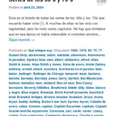
3.258
Posted on
abril 23, 2004
Este es el listado de todas las series de los ´60s y los ´70s que
recuerdo haber visto (*). A muchas de ellas no las veía con
regularidad, pero he visto varios capítulos. No hay que olvidarse
que en esa época no había videocable ni controles remotos…
Sigue leyendo
→
Publicado en
Qué antiguo soy
|
Etiquetado
1960
,
1970
,
60
,
70
,
77
Sunset Strip
,
abramowitz
,
adam
,
adelaida
,
adventure
,
Adventures
in paradise
,
Ajedrez fatal
,
alan
,
albert
,
alfabetico
,
alfred
,
Alias
Smith & Jones
,
Alias Smith y Jones
,
Alma de acero
,
Annie Oakley
,
anthony
,
arnold
,
attack
,
aventura
,
Aventuras en el paraíso
,
bain
,
baker
,
ballinger
,
Ballinger de Chicago
,
banacek
,
bane
,
barbara
,
baretta
,
barnaby
,
Barnaby Jones
,
barry
,
bartlett
,
Bat Masterson
,
batman
,
battalion
,
beer
,
beldord
,
Ben (el oso)
,
Ben Casey
,
bernstein
,
Beverly hillbillies
,
Bewitched
,
biddle
,
billy
,
blake
,
blanco
y negro
,
Blue angels
,
Bonanza
,
Boris Karloff presenta
,
bouchard
,
brad
,
Branded
,
bridges
,
Bronco
,
brouise
,
brubaker
,
bruce
,
bruno
,
bryan
,
buddy
,
bulldog
,
Burke’s law
,
burt
,
byrnes
,
byron
,
Caballo de
acero
,
cabot
,
Cannon
,
capitan
,
Capitán Escarlata
,
capitulo
,
Captain
Scarlet and the mysterons
,
Caravana
,
carl
,
carlie
,
carter
,
casey
,
catlett
,
Caza submarina
,
Centinelas del bosque
,
Charlie´s angels
,