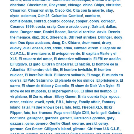
charlotte
,
Checkmate
,
Cheyenne
,
chicago
,
chino
,
Chips
,
christine
,
Cimarrón
,
Cimarron strip
,
Cisco Kid
,
Cita con la muerte
,
clay
,
clyde
,
coleman
,
Colt 45
,
Columbo
,
Combat!
,
combate
,
comisionado
,
conrad
,
control
,
cooney
,
cooper
,
corey
,
corregir
,
Cosmos 1999
,
costa
,
craig
,
Cuero crudo
,
curry
,
Daktari
,
dallas
,
dana
,
Danger man
,
Daniel Boone
,
Daniel el terrible
,
davis
,
Dennis
the menace
,
diaz
,
dick
,
diferencia
,
Diff’rent strokes
,
Dillinger
,
dody
,
don
,
Dos tipos audaces
,
doug
,
Dr. Kildare
,
drummond
,
drury
,
dudley
,
duel
,
ebsen
,
edd
,
eddie
,
edna
,
edward
,
efrem
,
El agente de
C.I.P.O.L.
,
El aventurero
,
El avispón verde
,
El capitán Marte y el
XL5
,
El crucero del amor
,
El detective millonario
,
El FBI en acción
,
El fugitivo
,
El gato
,
El Gran Chaparral
,
El halcón
,
El hombre de la
Atlántida
,
El hombre del rifle
,
El hombre invisible
,
El hombre
nuclear
,
El increíble Hulk
,
El llanero solitario
,
El mago
,
El mundo en
guerra
,
El Pato Saturnino
,
El planeta de los simios
,
El prisionero
,
El
santo
,
El show de Abbot y Costello
,
El show de Dick Van Dyke
,
El
show de los muppets
,
El superagente 86
,
El túnel del tiempo
,
El
virginiano
,
El Zorro
,
elcar
,
Ellery Queen
,
En la cuerda floja
,
epoca
,
error
,
erskine
,
ewell
,
eyck
,
F.B.I.
,
fabray
,
Family affair
,
Fantasy
island
,
fatal
,
Father knows best
,
fats
,
felix
,
Fireball XL5
,
flickr
,
Flipper
,
foto
,
fox
,
frances
,
Fuga en el Siglo XXIII
,
furia
,
gail
,
Galería
nocturna
,
gallagher
,
gardner
,
garrett
,
Garrison’s gorillas
,
gary
,
gazzara
,
gene
,
genero
,
Gentle Giant
,
george
,
gerald
,
geray
,
german
,
Get Smart
,
Gilligan’s island
,
gilmore
,
Girl from U.N.C.L.E.
,
goodwin
,
gordon
,
gracias
,
Granjero último modelo
,
grayson
,
Green