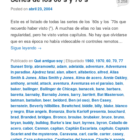
3.258
Posted on
abril 23, 2004
Este es el listado de todas las series de los ´60s y los ´70s que
recuerdo haber visto (*). A muchas de ellas no las veía con
regularidad, pero he visto varios capítulos. No hay que olvidarse
que en esa época no había videocable ni controles remotos…
Sigue leyendo
→
Publicado en
Qué antiguo soy
|
Etiquetado
1960
,
1970
,
60
,
70
,
77
Sunset Strip
,
abramowitz
,
adam
,
adelaida
,
adventure
,
Adventures
in paradise
,
Ajedrez fatal
,
alan
,
albert
,
alfabetico
,
alfred
,
Alias
Smith & Jones
,
Alias Smith y Jones
,
Alma de acero
,
Annie Oakley
,
anthony
,
arnold
,
attack
,
aventura
,
Aventuras en el paraíso
,
bain
,
baker
,
ballinger
,
Ballinger de Chicago
,
banacek
,
bane
,
barbara
,
baretta
,
barnaby
,
Barnaby Jones
,
barry
,
bartlett
,
Bat Masterson
,
batman
,
battalion
,
beer
,
beldord
,
Ben (el oso)
,
Ben Casey
,
bernstein
,
Beverly hillbillies
,
Bewitched
,
biddle
,
billy
,
blake
,
blanco
y negro
,
Blue angels
,
Bonanza
,
Boris Karloff presenta
,
bouchard
,
brad
,
Branded
,
bridges
,
Bronco
,
brouise
,
brubaker
,
bruce
,
bruno
,
bryan
,
buddy
,
bulldog
,
Burke’s law
,
burt
,
byrnes
,
byron
,
Caballo de
acero
,
cabot
,
Cannon
,
capitan
,
Capitán Escarlata
,
capitulo
,
Captain
Scarlet and the mysterons
,
Caravana
,
carl
,
carlie
,
carter
,
casey
,
catlett
,
Caza submarina
,
Centinelas del bosque
,
Charlie´s angels
,