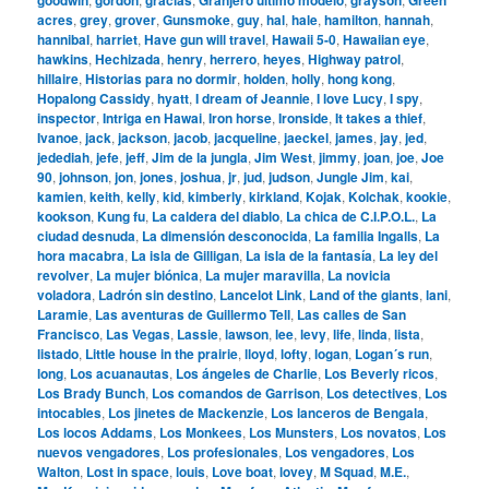
acres
,
grey
,
grover
,
Gunsmoke
,
guy
,
hal
,
hale
,
hamilton
,
hannah
,
hannibal
,
harriet
,
Have gun will travel
,
Hawaii 5-0
,
Hawaiian eye
,
hawkins
,
Hechizada
,
henry
,
herrero
,
heyes
,
Highway patrol
,
hillaire
,
Historias para no dormir
,
holden
,
holly
,
hong kong
,
Hopalong Cassidy
,
hyatt
,
I dream of Jeannie
,
I love Lucy
,
I spy
,
inspector
,
Intriga en Hawai
,
Iron horse
,
Ironside
,
It takes a thief
,
Ivanoe
,
jack
,
jackson
,
jacob
,
jacqueline
,
jaeckel
,
james
,
jay
,
jed
,
jedediah
,
jefe
,
jeff
,
Jim de la jungla
,
Jim West
,
jimmy
,
joan
,
joe
,
Joe
90
,
johnson
,
jon
,
jones
,
joshua
,
jr
,
jud
,
judson
,
Jungle Jim
,
kai
,
kamien
,
keith
,
kelly
,
kid
,
kimberly
,
kirkland
,
Kojak
,
Kolchak
,
kookie
,
kookson
,
Kung fu
,
La caldera del diablo
,
La chica de C.I.P.O.L.
,
La
ciudad desnuda
,
La dimensión desconocida
,
La familia Ingalls
,
La
hora macabra
,
La isla de Gilligan
,
La isla de la fantasía
,
La ley del
revolver
,
La mujer biónica
,
La mujer maravilla
,
La novicia
voladora
,
Ladrón sin destino
,
Lancelot Link
,
Land of the giants
,
lani
,
Laramie
,
Las aventuras de Guillermo Tell
,
Las calles de San
Francisco
,
Las Vegas
,
Lassie
,
lawson
,
lee
,
levy
,
life
,
linda
,
lista
,
listado
,
Little house in the prairie
,
lloyd
,
lofty
,
logan
,
Logan´s run
,
long
,
Los acuanautas
,
Los ángeles de Charlie
,
Los Beverly ricos
,
Los Brady Bunch
,
Los comandos de Garrison
,
Los detectives
,
Los
intocables
,
Los jinetes de Mackenzie
,
Los lanceros de Bengala
,
Los locos Addams
,
Los Monkees
,
Los Munsters
,
Los novatos
,
Los
nuevos vengadores
,
Los profesionales
,
Los vengadores
,
Los
Walton
,
Lost in space
,
louis
,
Love boat
,
lovey
,
M Squad
,
M.E.
,