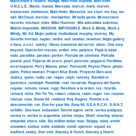
MacKenzie’s raiders
,
madge
,
Man from Atlantis
,
Man from
U.N.C.L.E.
,
Manix
,
manza
,
Marcado
,
marcel
,
mark
,
marvin
,
masterson
,
matheson
,
Matt Helm
,
Maverick
,
mc clure
,
mc kay
,
mc
neil
,
McCloud
,
mercier
,
meriwether
,
Mi bella genio
,
Mi marciano
favorito
,
michael
,
mike
,
Mike Hammer
,
Mis adorables sobrinos
,
Misión imposible
,
MISSION: IMPOSSIBLE
,
Mork & Mindy
,
Mork y
Mindy
,
Mr. Ed
,
Mujer policía
,
mulholland
,
murphy
,
murray
,
My
favorite martian
,
napier
,
nedra
,
neil
,
newlan
,
newman
,
Night gallery
,
o hara
,
o.v.n.i.
,
oakley
,
Obras maestras del terror
,
oliver
,
One step
beyond
,
Operación rescate
,
orden
,
otto
,
palance
,
Papá lo sabe
todo
,
paradise
,
paraiso
,
parker
,
Patrulla de caminos
,
Patrulla
juvenil
,
paul
,
Pájaros de acero
,
pearl
,
penrose
,
peppard
,
Perdidos
en el espacio
,
Perry Mason
,
peter
,
Petrocelli
,
Peyton Place
,
photo
,
plato
,
Police woman
,
Project Blue Book
,
Proyecto libro azul
,
Quincy
,
quinn
,
radio
,
rae
,
ragan
,
ralph
,
ramsey
,
Randall el
justiciero
,
randolph
,
Rawhide
,
real
,
recuerdo
,
Regreso del Santo
,
regular
,
remoto
,
renee
,
repp
,
Revólver a la orden
,
rex
,
ricardo
,
richard
,
ricks
,
Rin Tin Tin
,
robert
,
roberto
,
robin
,
roger
,
ron
,
rooster
,
roscoe
,
ross
,
Route 66
,
rowland
,
Roy Rogers
,
Rumbo a lo
desconocido
,
run
,
Run for your life
,
Ruta 66
,
S.E.A.R.C.H.
,
S.W.A.T.
,
schiller
,
Sea hunt
,
sebastian
,
Secret agent
,
serie
,
series antiguas
,
series tv
,
series tv argentina
,
series viejas
,
Shaft
,
sharing
,
shavar
,
shepodd
,
shera
,
sills
,
Six million dollar man
,
Skippy
,
slate
,
smith
,
snowden
,
sodsai
,
sofia
,
soldado
,
sondi
,
spencer
,
squad
,
ss
,
stafford
,
staley
,
Star trek
,
Starsky & Hutch
,
Starsky y Hutch
,