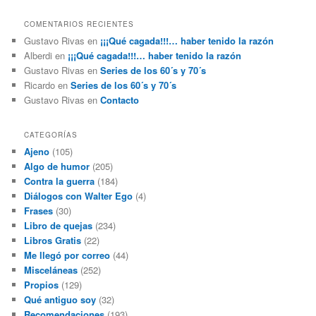
COMENTARIOS RECIENTES
Gustavo Rivas
en
¡¡¡Qué cagada!!!… haber tenido la razón
Alberdi
en
¡¡¡Qué cagada!!!… haber tenido la razón
Gustavo Rivas
en
Series de los 60´s y 70´s
Ricardo
en
Series de los 60´s y 70´s
Gustavo Rivas
en
Contacto
CATEGORÍAS
Ajeno
(105)
Algo de humor
(205)
Contra la guerra
(184)
Diálogos con Walter Ego
(4)
Frases
(30)
Libro de quejas
(234)
Libros Gratis
(22)
Me llegó por correo
(44)
Misceláneas
(252)
Propios
(129)
Qué antiguo soy
(32)
Recomendaciones
(193)