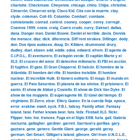
charlotte
,
Checkmate
,
Cheyenne
,
chicago
,
chino
,
Chips
,
christine
,
Cimarrón
,
Cimarron strip
,
Cisco Kid
,
Cita con la muerte
,
clay
,
clyde
,
coleman
,
Colt 45
,
Columbo
,
Combat!
,
combate
,
comisionado
,
conrad
,
control
,
cooney
,
cooper
,
corey
,
corregir
,
Cosmos 1999
,
costa
,
craig
,
Cuero crudo
,
curry
,
Daktari
,
dallas
,
dana
,
Danger man
,
Daniel Boone
,
Daniel el terrible
,
davis
,
Dennis
the menace
,
diaz
,
dick
,
diferencia
,
Diff’rent strokes
,
Dillinger
,
dody
,
don
,
Dos tipos audaces
,
doug
,
Dr. Kildare
,
drummond
,
drury
,
dudley
,
duel
,
ebsen
,
edd
,
eddie
,
edna
,
edward
,
efrem
,
El agente de
C.I.P.O.L.
,
El aventurero
,
El avispón verde
,
El capitán Marte y el
XL5
,
El crucero del amor
,
El detective millonario
,
El FBI en acción
,
El fugitivo
,
El gato
,
El Gran Chaparral
,
El halcón
,
El hombre de la
Atlántida
,
El hombre del rifle
,
El hombre invisible
,
El hombre
nuclear
,
El increíble Hulk
,
El llanero solitario
,
El mago
,
El mundo en
guerra
,
El Pato Saturnino
,
El planeta de los simios
,
El prisionero
,
El
santo
,
El show de Abbot y Costello
,
El show de Dick Van Dyke
,
El
show de los muppets
,
El superagente 86
,
El túnel del tiempo
,
El
virginiano
,
El Zorro
,
elcar
,
Ellery Queen
,
En la cuerda floja
,
epoca
,
error
,
erskine
,
ewell
,
eyck
,
F.B.I.
,
fabray
,
Family affair
,
Fantasy
island
,
fatal
,
Father knows best
,
fats
,
felix
,
Fireball XL5
,
flickr
,
Flipper
,
foto
,
fox
,
frances
,
Fuga en el Siglo XXIII
,
furia
,
gail
,
Galería
nocturna
,
gallagher
,
gardner
,
garrett
,
Garrison’s gorillas
,
gary
,
gazzara
,
gene
,
genero
,
Gentle Giant
,
george
,
gerald
,
geray
,
german
,
Get Smart
,
Gilligan’s island
,
gilmore
,
Girl from U.N.C.L.E.
,
goodwin
,
gordon
,
gracias
,
Granjero último modelo
,
grayson
,
Green