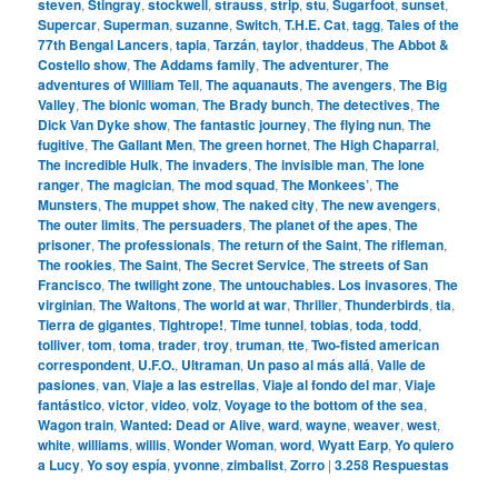
steven
,
Stingray
,
stockwell
,
strauss
,
strip
,
stu
,
Sugarfoot
,
sunset
,
Supercar
,
Superman
,
suzanne
,
Switch
,
T.H.E. Cat
,
tagg
,
Tales of the
77th Bengal Lancers
,
tapia
,
Tarzán
,
taylor
,
thaddeus
,
The Abbot &
Costello show
,
The Addams family
,
The adventurer
,
The
adventures of William Tell
,
The aquanauts
,
The avengers
,
The Big
Valley
,
The bionic woman
,
The Brady bunch
,
The detectives
,
The
Dick Van Dyke show
,
The fantastic journey
,
The flying nun
,
The
fugitive
,
The Gallant Men
,
The green hornet
,
The High Chaparral
,
The incredible Hulk
,
The invaders
,
The invisible man
,
The lone
ranger
,
The magician
,
The mod squad
,
The Monkees’
,
The
Munsters
,
The muppet show
,
The naked city
,
The new avengers
,
The outer limits
,
The persuaders
,
The planet of the apes
,
The
prisoner
,
The professionals
,
The return of the Saint
,
The rifleman
,
The rookies
,
The Saint
,
The Secret Service
,
The streets of San
Francisco
,
The twilight zone
,
The untouchables. Los invasores
,
The
virginian
,
The Waltons
,
The world at war
,
Thriller
,
Thunderbirds
,
tia
,
Tierra de gigantes
,
Tightrope!
,
Time tunnel
,
tobias
,
toda
,
todd
,
tolliver
,
tom
,
toma
,
trader
,
troy
,
truman
,
tte
,
Two-fisted american
correspondent
,
U.F.O.
,
Ultraman
,
Un paso al más allá
,
Valle de
pasiones
,
van
,
Viaje a las estrellas
,
Viaje al fondo del mar
,
Viaje
fantástico
,
victor
,
video
,
volz
,
Voyage to the bottom of the sea
,
Wagon train
,
Wanted: Dead or Alive
,
ward
,
wayne
,
weaver
,
west
,
white
,
williams
,
willis
,
Wonder Woman
,
word
,
Wyatt Earp
,
Yo quiero
a Lucy
,
Yo soy espía
,
yvonne
,
zimbalist
,
Zorro
|
3.258
Respuestas