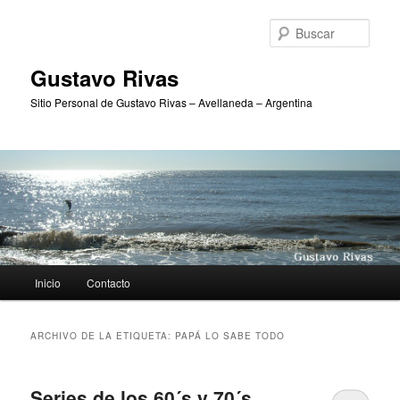
Ir
Ir
al
al
Busc
contenido
contenido
principal
secundario
Gustavo Rivas
Sitio Personal de Gustavo Rivas – Avellaneda – Argentina
Menú
Inicio
Contacto
principal
ARCHIVO DE LA ETIQUETA:
PAPÁ LO SABE TODO
Series de los 60´s y 70´s