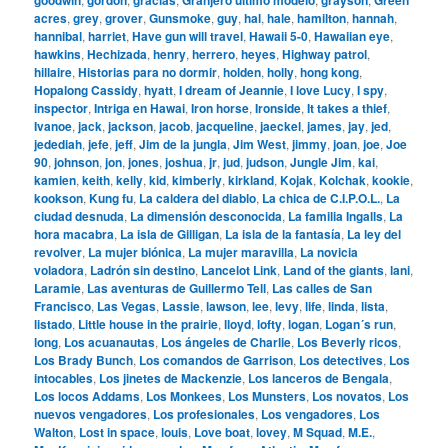
acres
,
grey
,
grover
,
Gunsmoke
,
guy
,
hal
,
hale
,
hamilton
,
hannah
,
hannibal
,
harriet
,
Have gun will travel
,
Hawaii 5-0
,
Hawaiian eye
,
hawkins
,
Hechizada
,
henry
,
herrero
,
heyes
,
Highway patrol
,
hillaire
,
Historias para no dormir
,
holden
,
holly
,
hong kong
,
Hopalong Cassidy
,
hyatt
,
I dream of Jeannie
,
I love Lucy
,
I spy
,
inspector
,
Intriga en Hawai
,
Iron horse
,
Ironside
,
It takes a thief
,
Ivanoe
,
jack
,
jackson
,
jacob
,
jacqueline
,
jaeckel
,
james
,
jay
,
jed
,
jedediah
,
jefe
,
jeff
,
Jim de la jungla
,
Jim West
,
jimmy
,
joan
,
joe
,
Joe
90
,
johnson
,
jon
,
jones
,
joshua
,
jr
,
jud
,
judson
,
Jungle Jim
,
kai
,
kamien
,
keith
,
kelly
,
kid
,
kimberly
,
kirkland
,
Kojak
,
Kolchak
,
kookie
,
kookson
,
Kung fu
,
La caldera del diablo
,
La chica de C.I.P.O.L.
,
La
ciudad desnuda
,
La dimensión desconocida
,
La familia Ingalls
,
La
hora macabra
,
La isla de Gilligan
,
La isla de la fantasía
,
La ley del
revolver
,
La mujer biónica
,
La mujer maravilla
,
La novicia
voladora
,
Ladrón sin destino
,
Lancelot Link
,
Land of the giants
,
lani
,
Laramie
,
Las aventuras de Guillermo Tell
,
Las calles de San
Francisco
,
Las Vegas
,
Lassie
,
lawson
,
lee
,
levy
,
life
,
linda
,
lista
,
listado
,
Little house in the prairie
,
lloyd
,
lofty
,
logan
,
Logan´s run
,
long
,
Los acuanautas
,
Los ángeles de Charlie
,
Los Beverly ricos
,
Los Brady Bunch
,
Los comandos de Garrison
,
Los detectives
,
Los
intocables
,
Los jinetes de Mackenzie
,
Los lanceros de Bengala
,
Los locos Addams
,
Los Monkees
,
Los Munsters
,
Los novatos
,
Los
nuevos vengadores
,
Los profesionales
,
Los vengadores
,
Los
Walton
,
Lost in space
,
louis
,
Love boat
,
lovey
,
M Squad
,
M.E.
,