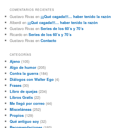
COMENTARIOS RECIENTES
Gustavo Rivas
en
¡¡¡Qué cagada!!!… haber tenido la razón
Alberdi
en
¡¡¡Qué cagada!!!… haber tenido la razón
Gustavo Rivas
en
Series de los 60´s y 70´s
Ricardo
en
Series de los 60´s y 70´s
Gustavo Rivas
en
Contacto
CATEGORÍAS
Ajeno
(105)
Algo de humor
(205)
Contra la guerra
(184)
Diálogos con Walter Ego
(4)
Frases
(30)
Libro de quejas
(234)
Libros Gratis
(22)
Me llegó por correo
(44)
Misceláneas
(252)
Propios
(129)
Qué antiguo soy
(32)
Recomendaciones
(193)