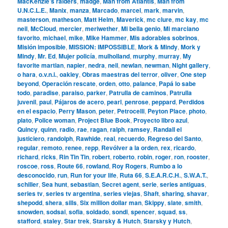
MacKenzie’s raiders
,
madge
,
Man from Atlantis
,
Man from
U.N.C.L.E.
,
Manix
,
manza
,
Marcado
,
marcel
,
mark
,
marvin
,
masterson
,
matheson
,
Matt Helm
,
Maverick
,
mc clure
,
mc kay
,
mc
neil
,
McCloud
,
mercier
,
meriwether
,
Mi bella genio
,
Mi marciano
favorito
,
michael
,
mike
,
Mike Hammer
,
Mis adorables sobrinos
,
Misión imposible
,
MISSION: IMPOSSIBLE
,
Mork & Mindy
,
Mork y
Mindy
,
Mr. Ed
,
Mujer policía
,
mulholland
,
murphy
,
murray
,
My
favorite martian
,
napier
,
nedra
,
neil
,
newlan
,
newman
,
Night gallery
,
o hara
,
o.v.n.i.
,
oakley
,
Obras maestras del terror
,
oliver
,
One step
beyond
,
Operación rescate
,
orden
,
otto
,
palance
,
Papá lo sabe
todo
,
paradise
,
paraiso
,
parker
,
Patrulla de caminos
,
Patrulla
juvenil
,
paul
,
Pájaros de acero
,
pearl
,
penrose
,
peppard
,
Perdidos
en el espacio
,
Perry Mason
,
peter
,
Petrocelli
,
Peyton Place
,
photo
,
plato
,
Police woman
,
Project Blue Book
,
Proyecto libro azul
,
Quincy
,
quinn
,
radio
,
rae
,
ragan
,
ralph
,
ramsey
,
Randall el
justiciero
,
randolph
,
Rawhide
,
real
,
recuerdo
,
Regreso del Santo
,
regular
,
remoto
,
renee
,
repp
,
Revólver a la orden
,
rex
,
ricardo
,
richard
,
ricks
,
Rin Tin Tin
,
robert
,
roberto
,
robin
,
roger
,
ron
,
rooster
,
roscoe
,
ross
,
Route 66
,
rowland
,
Roy Rogers
,
Rumbo a lo
desconocido
,
run
,
Run for your life
,
Ruta 66
,
S.E.A.R.C.H.
,
S.W.A.T.
,
schiller
,
Sea hunt
,
sebastian
,
Secret agent
,
serie
,
series antiguas
,
series tv
,
series tv argentina
,
series viejas
,
Shaft
,
sharing
,
shavar
,
shepodd
,
shera
,
sills
,
Six million dollar man
,
Skippy
,
slate
,
smith
,
snowden
,
sodsai
,
sofia
,
soldado
,
sondi
,
spencer
,
squad
,
ss
,
stafford
,
staley
,
Star trek
,
Starsky & Hutch
,
Starsky y Hutch
,