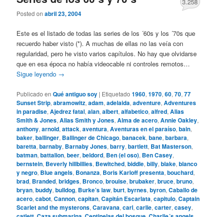
3.258
Posted on
abril 23, 2004
Este es el listado de todas las series de los ´60s y los ´70s que
recuerdo haber visto (*). A muchas de ellas no las veía con
regularidad, pero he visto varios capítulos. No hay que olvidarse
que en esa época no había videocable ni controles remotos…
Sigue leyendo
→
Publicado en
Qué antiguo soy
|
Etiquetado
1960
,
1970
,
60
,
70
,
77
Sunset Strip
,
abramowitz
,
adam
,
adelaida
,
adventure
,
Adventures
in paradise
,
Ajedrez fatal
,
alan
,
albert
,
alfabetico
,
alfred
,
Alias
Smith & Jones
,
Alias Smith y Jones
,
Alma de acero
,
Annie Oakley
,
anthony
,
arnold
,
attack
,
aventura
,
Aventuras en el paraíso
,
bain
,
baker
,
ballinger
,
Ballinger de Chicago
,
banacek
,
bane
,
barbara
,
baretta
,
barnaby
,
Barnaby Jones
,
barry
,
bartlett
,
Bat Masterson
,
batman
,
battalion
,
beer
,
beldord
,
Ben (el oso)
,
Ben Casey
,
bernstein
,
Beverly hillbillies
,
Bewitched
,
biddle
,
billy
,
blake
,
blanco
y negro
,
Blue angels
,
Bonanza
,
Boris Karloff presenta
,
bouchard
,
brad
,
Branded
,
bridges
,
Bronco
,
brouise
,
brubaker
,
bruce
,
bruno
,
bryan
,
buddy
,
bulldog
,
Burke’s law
,
burt
,
byrnes
,
byron
,
Caballo de
acero
,
cabot
,
Cannon
,
capitan
,
Capitán Escarlata
,
capitulo
,
Captain
Scarlet and the mysterons
,
Caravana
,
carl
,
carlie
,
carter
,
casey
,
catlett
,
Caza submarina
,
Centinelas del bosque
,
Charlie´s angels
,