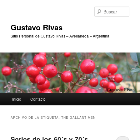
Ir
Ir
al
al
Busc
contenido
contenido
principal
secundario
Gustavo Rivas
Sitio Personal de Gustavo Rivas – Avellaneda – Argentina
Menú
Inicio
Contacto
principal
ARCHIVO DE LA ETIQUETA:
THE GALLANT MEN
Series de los 60´s y 70´s