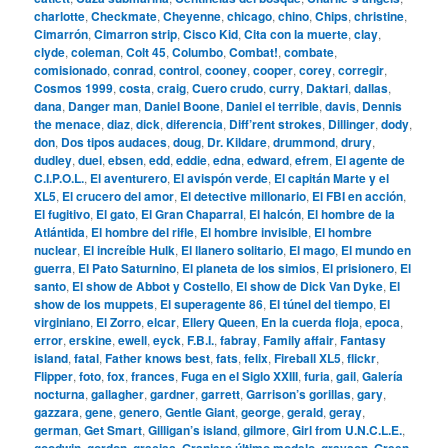
charlotte
,
Checkmate
,
Cheyenne
,
chicago
,
chino
,
Chips
,
christine
,
Cimarrón
,
Cimarron strip
,
Cisco Kid
,
Cita con la muerte
,
clay
,
clyde
,
coleman
,
Colt 45
,
Columbo
,
Combat!
,
combate
,
comisionado
,
conrad
,
control
,
cooney
,
cooper
,
corey
,
corregir
,
Cosmos 1999
,
costa
,
craig
,
Cuero crudo
,
curry
,
Daktari
,
dallas
,
dana
,
Danger man
,
Daniel Boone
,
Daniel el terrible
,
davis
,
Dennis
the menace
,
diaz
,
dick
,
diferencia
,
Diff’rent strokes
,
Dillinger
,
dody
,
don
,
Dos tipos audaces
,
doug
,
Dr. Kildare
,
drummond
,
drury
,
dudley
,
duel
,
ebsen
,
edd
,
eddie
,
edna
,
edward
,
efrem
,
El agente de
C.I.P.O.L.
,
El aventurero
,
El avispón verde
,
El capitán Marte y el
XL5
,
El crucero del amor
,
El detective millonario
,
El FBI en acción
,
El fugitivo
,
El gato
,
El Gran Chaparral
,
El halcón
,
El hombre de la
Atlántida
,
El hombre del rifle
,
El hombre invisible
,
El hombre
nuclear
,
El increíble Hulk
,
El llanero solitario
,
El mago
,
El mundo en
guerra
,
El Pato Saturnino
,
El planeta de los simios
,
El prisionero
,
El
santo
,
El show de Abbot y Costello
,
El show de Dick Van Dyke
,
El
show de los muppets
,
El superagente 86
,
El túnel del tiempo
,
El
virginiano
,
El Zorro
,
elcar
,
Ellery Queen
,
En la cuerda floja
,
epoca
,
error
,
erskine
,
ewell
,
eyck
,
F.B.I.
,
fabray
,
Family affair
,
Fantasy
island
,
fatal
,
Father knows best
,
fats
,
felix
,
Fireball XL5
,
flickr
,
Flipper
,
foto
,
fox
,
frances
,
Fuga en el Siglo XXIII
,
furia
,
gail
,
Galería
nocturna
,
gallagher
,
gardner
,
garrett
,
Garrison’s gorillas
,
gary
,
gazzara
,
gene
,
genero
,
Gentle Giant
,
george
,
gerald
,
geray
,
german
,
Get Smart
,
Gilligan’s island
,
gilmore
,
Girl from U.N.C.L.E.
,
goodwin
,
gordon
,
gracias
,
Granjero último modelo
,
grayson
,
Green