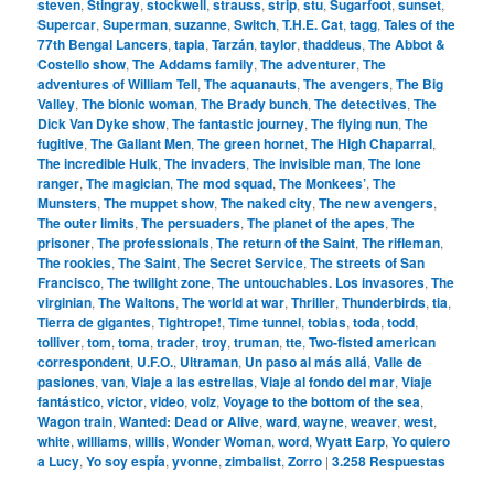
steven
,
Stingray
,
stockwell
,
strauss
,
strip
,
stu
,
Sugarfoot
,
sunset
,
Supercar
,
Superman
,
suzanne
,
Switch
,
T.H.E. Cat
,
tagg
,
Tales of the
77th Bengal Lancers
,
tapia
,
Tarzán
,
taylor
,
thaddeus
,
The Abbot &
Costello show
,
The Addams family
,
The adventurer
,
The
adventures of William Tell
,
The aquanauts
,
The avengers
,
The Big
Valley
,
The bionic woman
,
The Brady bunch
,
The detectives
,
The
Dick Van Dyke show
,
The fantastic journey
,
The flying nun
,
The
fugitive
,
The Gallant Men
,
The green hornet
,
The High Chaparral
,
The incredible Hulk
,
The invaders
,
The invisible man
,
The lone
ranger
,
The magician
,
The mod squad
,
The Monkees’
,
The
Munsters
,
The muppet show
,
The naked city
,
The new avengers
,
The outer limits
,
The persuaders
,
The planet of the apes
,
The
prisoner
,
The professionals
,
The return of the Saint
,
The rifleman
,
The rookies
,
The Saint
,
The Secret Service
,
The streets of San
Francisco
,
The twilight zone
,
The untouchables. Los invasores
,
The
virginian
,
The Waltons
,
The world at war
,
Thriller
,
Thunderbirds
,
tia
,
Tierra de gigantes
,
Tightrope!
,
Time tunnel
,
tobias
,
toda
,
todd
,
tolliver
,
tom
,
toma
,
trader
,
troy
,
truman
,
tte
,
Two-fisted american
correspondent
,
U.F.O.
,
Ultraman
,
Un paso al más allá
,
Valle de
pasiones
,
van
,
Viaje a las estrellas
,
Viaje al fondo del mar
,
Viaje
fantástico
,
victor
,
video
,
volz
,
Voyage to the bottom of the sea
,
Wagon train
,
Wanted: Dead or Alive
,
ward
,
wayne
,
weaver
,
west
,
white
,
williams
,
willis
,
Wonder Woman
,
word
,
Wyatt Earp
,
Yo quiero
a Lucy
,
Yo soy espía
,
yvonne
,
zimbalist
,
Zorro
|
3.258
Respuestas