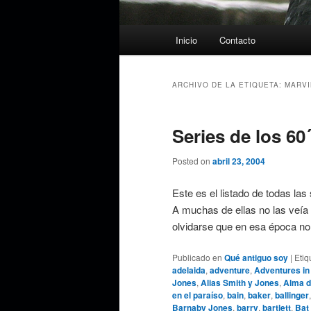
Menú
Inicio
Contacto
principal
ARCHIVO DE LA ETIQUETA:
MARVI
Series de los 60´
Posted on
abril 23, 2004
Este es el listado de todas las
A muchas de ellas no las veía 
olvidarse que en esa época n
Publicado en
Qué antiguo soy
|
Etiq
adelaida
,
adventure
,
Adventures in
Jones
,
Alias Smith y Jones
,
Alma d
en el paraíso
,
bain
,
baker
,
ballinger
Barnaby Jones
,
barry
,
bartlett
,
Bat