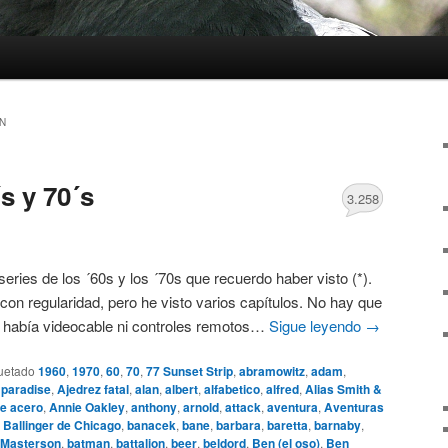
N
s y 70´s
3.258
 series de los ´60s y los ´70s que recuerdo haber visto (*).
con regularidad, pero he visto varios capítulos. No hay que
o había videocable ni controles remotos…
Sigue leyendo
→
uetado
1960
,
1970
,
60
,
70
,
77 Sunset Strip
,
abramowitz
,
adam
,
 paradise
,
Ajedrez fatal
,
alan
,
albert
,
alfabetico
,
alfred
,
Alias Smith &
e acero
,
Annie Oakley
,
anthony
,
arnold
,
attack
,
aventura
,
Aventuras
,
Ballinger de Chicago
,
banacek
,
bane
,
barbara
,
baretta
,
barnaby
,
 Masterson
,
batman
,
battalion
,
beer
,
beldord
,
Ben (el oso)
,
Ben