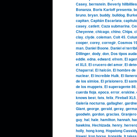
Casey
,
bernstein
,
Beverly hillbillies
Bonanza
,
Boris Karloff presenta
,
b
bruno
,
bryan
,
buddy
,
bulldog
,
Burke
capitan
,
Capitán Escarlata
,
capitul
casey
,
catlett
,
Caza submarina
,
Cen
Cheyenne
,
chicago
,
chino
,
Chips
,
c
clay
,
clyde
,
coleman
,
Colt 45
,
Colu
cooper
,
corey
,
corregir
,
Cosmos 1
man
,
Daniel Boone
,
Daniel el terrib
Dillinger
,
dody
,
don
,
Dos tipos aud
eddie
,
edna
,
edward
,
efrem
,
El agen
el XL5
,
El crucero del amor
,
El dete
Chaparral
,
El halcón
,
El hombre de 
nuclear
,
El increíble Hulk
,
El llanero
de los simios
,
El prisionero
,
El sant
de los muppets
,
El superagente 86
cuerda floja
,
epoca
,
error
,
erskine
,
knows best
,
fats
,
felix
,
Fireball XL5
Galería nocturna
,
gallagher
,
gardne
Giant
,
george
,
gerald
,
geray
,
germa
goodwin
,
gordon
,
gracias
,
Granjero
guy
,
hal
,
hale
,
hamilton
,
hannah
,
ha
hawkins
,
Hechizada
,
henry
,
herrer
holly
,
hong kong
,
Hopalong Cassid
Hawai
,
Iron horse
,
Ironside
,
It takes