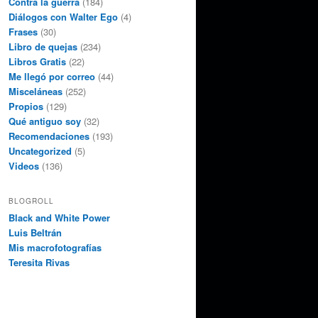
Contra la guerra
(184)
Diálogos con Walter Ego
(4)
Frases
(30)
Libro de quejas
(234)
Libros Gratis
(22)
Me llegó por correo
(44)
Misceláneas
(252)
Propios
(129)
Qué antiguo soy
(32)
Recomendaciones
(193)
Uncategorized
(5)
Videos
(136)
BLOGROLL
Black and White Power
Luis Beltrán
Mis macrofotografías
Teresita Rivas