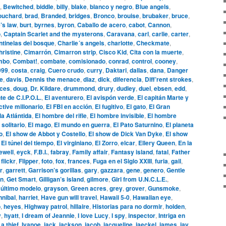
,
Bewitched
,
biddle
,
billy
,
blake
,
blanco y negro
,
Blue angels
,
ouchard
,
brad
,
Branded
,
bridges
,
Bronco
,
brouise
,
brubaker
,
bruce
,
’s law
,
burt
,
byrnes
,
byron
,
Caballo de acero
,
cabot
,
Cannon
,
o
,
Captain Scarlet and the mysterons
,
Caravana
,
carl
,
carlie
,
carter
,
tinelas del bosque
,
Charlie´s angels
,
charlotte
,
Checkmate
,
hristine
,
Cimarrón
,
Cimarron strip
,
Cisco Kid
,
Cita con la muerte
,
mbo
,
Combat!
,
combate
,
comisionado
,
conrad
,
control
,
cooney
,
999
,
costa
,
craig
,
Cuero crudo
,
curry
,
Daktari
,
dallas
,
dana
,
Danger
le
,
davis
,
Dennis the menace
,
diaz
,
dick
,
diferencia
,
Diff’rent strokes
,
aces
,
doug
,
Dr. Kildare
,
drummond
,
drury
,
dudley
,
duel
,
ebsen
,
edd
,
te de C.I.P.O.L.
,
El aventurero
,
El avispón verde
,
El capitán Marte y
ctive millonario
,
El FBI en acción
,
El fugitivo
,
El gato
,
El Gran
la Atlántida
,
El hombre del rifle
,
El hombre invisible
,
El hombre
 solitario
,
El mago
,
El mundo en guerra
,
El Pato Saturnino
,
El planeta
o
,
El show de Abbot y Costello
,
El show de Dick Van Dyke
,
El show
,
El túnel del tiempo
,
El virginiano
,
El Zorro
,
elcar
,
Ellery Queen
,
En la
ewell
,
eyck
,
F.B.I.
,
fabray
,
Family affair
,
Fantasy island
,
fatal
,
Father
,
flickr
,
Flipper
,
foto
,
fox
,
frances
,
Fuga en el Siglo XXIII
,
furia
,
gail
,
r
,
garrett
,
Garrison’s gorillas
,
gary
,
gazzara
,
gene
,
genero
,
Gentle
n
,
Get Smart
,
Gilligan’s island
,
gilmore
,
Girl from U.N.C.L.E.
,
 último modelo
,
grayson
,
Green acres
,
grey
,
grover
,
Gunsmoke
,
nnibal
,
harriet
,
Have gun will travel
,
Hawaii 5-0
,
Hawaiian eye
,
o
,
heyes
,
Highway patrol
,
hillaire
,
Historias para no dormir
,
holden
,
y
,
hyatt
,
I dream of Jeannie
,
I love Lucy
,
I spy
,
inspector
,
Intriga en
 a thief
,
Ivanoe
,
jack
,
jackson
,
jacob
,
jacqueline
,
jaeckel
,
james
,
jay
,