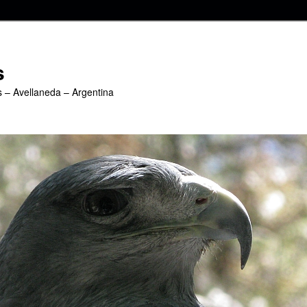
s
s – Avellaneda – Argentina