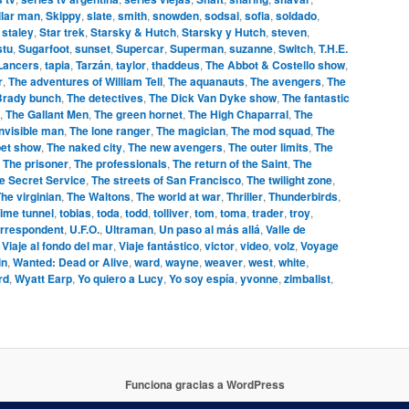
llar man
,
Skippy
,
slate
,
smith
,
snowden
,
sodsai
,
sofia
,
soldado
,
,
staley
,
Star trek
,
Starsky & Hutch
,
Starsky y Hutch
,
steven
,
stu
,
Sugarfoot
,
sunset
,
Supercar
,
Superman
,
suzanne
,
Switch
,
T.H.E.
 Lancers
,
tapia
,
Tarzán
,
taylor
,
thaddeus
,
The Abbot & Costello show
,
r
,
The adventures of William Tell
,
The aquanauts
,
The avengers
,
The
Brady bunch
,
The detectives
,
The Dick Van Dyke show
,
The fantastic
,
The Gallant Men
,
The green hornet
,
The High Chaparral
,
The
invisible man
,
The lone ranger
,
The magician
,
The mod squad
,
The
et show
,
The naked city
,
The new avengers
,
The outer limits
,
The
,
The prisoner
,
The professionals
,
The return of the Saint
,
The
e Secret Service
,
The streets of San Francisco
,
The twilight zone
,
he virginian
,
The Waltons
,
The world at war
,
Thriller
,
Thunderbirds
,
ime tunnel
,
tobias
,
toda
,
todd
,
tolliver
,
tom
,
toma
,
trader
,
troy
,
orrespondent
,
U.F.O.
,
Ultraman
,
Un paso al más allá
,
Valle de
,
Viaje al fondo del mar
,
Viaje fantástico
,
victor
,
video
,
volz
,
Voyage
in
,
Wanted: Dead or Alive
,
ward
,
wayne
,
weaver
,
west
,
white
,
rd
,
Wyatt Earp
,
Yo quiero a Lucy
,
Yo soy espía
,
yvonne
,
zimbalist
,
Funciona gracias a WordPress