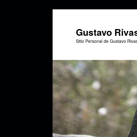
Ir
Ir
al
al
contenido
contenido
Gustavo Riva
principal
secundario
Sitio Personal de Gustavo Riva