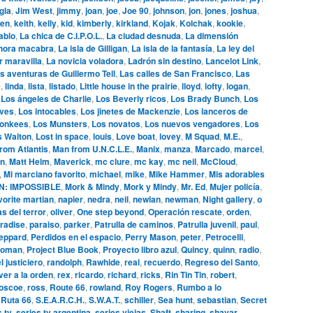
gla
,
Jim West
,
jimmy
,
joan
,
joe
,
Joe 90
,
johnson
,
jon
,
jones
,
joshua
,
en
,
keith
,
kelly
,
kid
,
kimberly
,
kirkland
,
Kojak
,
Kolchak
,
kookie
,
ablo
,
La chica de C.I.P.O.L.
,
La ciudad desnuda
,
La dimensión
hora macabra
,
La isla de Gilligan
,
La isla de la fantasía
,
La ley del
r maravilla
,
La novicia voladora
,
Ladrón sin destino
,
Lancelot Link
,
s aventuras de Guillermo Tell
,
Las calles de San Francisco
,
Las
e
,
linda
,
lista
,
listado
,
Little house in the prairie
,
lloyd
,
lofty
,
logan
,
,
Los ángeles de Charlie
,
Los Beverly ricos
,
Los Brady Bunch
,
Los
ives
,
Los intocables
,
Los jinetes de Mackenzie
,
Los lanceros de
onkees
,
Los Munsters
,
Los novatos
,
Los nuevos vengadores
,
Los
s Walton
,
Lost in space
,
louis
,
Love boat
,
lovey
,
M Squad
,
M.E.
,
rom Atlantis
,
Man from U.N.C.L.E.
,
Manix
,
manza
,
Marcado
,
marcel
,
n
,
Matt Helm
,
Maverick
,
mc clure
,
mc kay
,
mc neil
,
McCloud
,
,
Mi marciano favorito
,
michael
,
mike
,
Mike Hammer
,
Mis adorables
N: IMPOSSIBLE
,
Mork & Mindy
,
Mork y Mindy
,
Mr. Ed
,
Mujer policía
,
vorite martian
,
napier
,
nedra
,
neil
,
newlan
,
newman
,
Night gallery
,
o
s del terror
,
oliver
,
One step beyond
,
Operación rescate
,
orden
,
radise
,
paraiso
,
parker
,
Patrulla de caminos
,
Patrulla juvenil
,
paul
,
eppard
,
Perdidos en el espacio
,
Perry Mason
,
peter
,
Petrocelli
,
woman
,
Project Blue Book
,
Proyecto libro azul
,
Quincy
,
quinn
,
radio
,
l justiciero
,
randolph
,
Rawhide
,
real
,
recuerdo
,
Regreso del Santo
,
ver a la orden
,
rex
,
ricardo
,
richard
,
ricks
,
Rin Tin Tin
,
robert
,
oscoe
,
ross
,
Route 66
,
rowland
,
Roy Rogers
,
Rumbo a lo
,
Ruta 66
,
S.E.A.R.C.H.
,
S.W.A.T.
,
schiller
,
Sea hunt
,
sebastian
,
Secret
s tv
,
series tv argentina
,
series viejas
,
Shaft
,
sharing
,
shavar
,