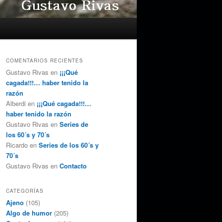
COMENTARIOS RECIENTES
Gustavo Rivas
en
¡¡¡Qué
cagada!!!… haber tenido la
razón
Alberdi
en
¡¡¡Qué cagada!!!…
haber tenido la razón
Gustavo Rivas
en
Series de
los 60´s y 70´s
Ricardo
en
Series de los 60´s y
70´s
Gustavo Rivas
en
Contacto
CATEGORÍAS
Ajeno
(105)
Algo de humor
(205)