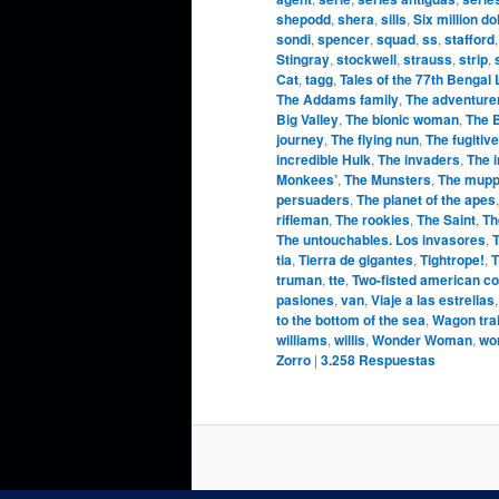
shepodd
,
shera
,
sills
,
Six million do
sondi
,
spencer
,
squad
,
ss
,
stafford
Stingray
,
stockwell
,
strauss
,
strip
,
Cat
,
tagg
,
Tales of the 77th Bengal
The Addams family
,
The adventure
Big Valley
,
The bionic woman
,
The 
journey
,
The flying nun
,
The fugitive
incredible Hulk
,
The invaders
,
The 
Monkees’
,
The Munsters
,
The mupp
persuaders
,
The planet of the apes
rifleman
,
The rookies
,
The Saint
,
Th
The untouchables. Los invasores
,
T
tia
,
Tierra de gigantes
,
Tightrope!
,
T
truman
,
tte
,
Two-fisted american c
pasiones
,
van
,
Viaje a las estrellas
to the bottom of the sea
,
Wagon tra
williams
,
willis
,
Wonder Woman
,
wo
Zorro
|
3.258
Respuestas