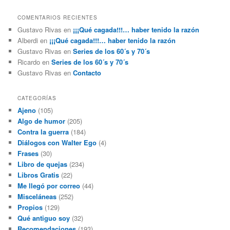
COMENTARIOS RECIENTES
Gustavo Rivas
en
¡¡¡Qué cagada!!!… haber tenido la razón
Alberdi
en
¡¡¡Qué cagada!!!… haber tenido la razón
Gustavo Rivas
en
Series de los 60´s y 70´s
Ricardo
en
Series de los 60´s y 70´s
Gustavo Rivas
en
Contacto
CATEGORÍAS
Ajeno
(105)
Algo de humor
(205)
Contra la guerra
(184)
Diálogos con Walter Ego
(4)
Frases
(30)
Libro de quejas
(234)
Libros Gratis
(22)
Me llegó por correo
(44)
Misceláneas
(252)
Propios
(129)
Qué antiguo soy
(32)
Recomendaciones
(193)