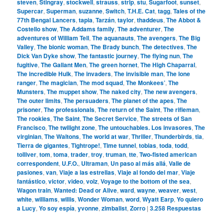
steven
,
Stingray
,
stockwell
,
strauss
,
strip
,
stu
,
Sugarfoot
,
sunset
,
Supercar
,
Superman
,
suzanne
,
Switch
,
T.H.E. Cat
,
tagg
,
Tales of the
77th Bengal Lancers
,
tapia
,
Tarzán
,
taylor
,
thaddeus
,
The Abbot &
Costello show
,
The Addams family
,
The adventurer
,
The
adventures of William Tell
,
The aquanauts
,
The avengers
,
The Big
Valley
,
The bionic woman
,
The Brady bunch
,
The detectives
,
The
Dick Van Dyke show
,
The fantastic journey
,
The flying nun
,
The
fugitive
,
The Gallant Men
,
The green hornet
,
The High Chaparral
,
The incredible Hulk
,
The invaders
,
The invisible man
,
The lone
ranger
,
The magician
,
The mod squad
,
The Monkees’
,
The
Munsters
,
The muppet show
,
The naked city
,
The new avengers
,
The outer limits
,
The persuaders
,
The planet of the apes
,
The
prisoner
,
The professionals
,
The return of the Saint
,
The rifleman
,
The rookies
,
The Saint
,
The Secret Service
,
The streets of San
Francisco
,
The twilight zone
,
The untouchables. Los invasores
,
The
virginian
,
The Waltons
,
The world at war
,
Thriller
,
Thunderbirds
,
tia
,
Tierra de gigantes
,
Tightrope!
,
Time tunnel
,
tobias
,
toda
,
todd
,
tolliver
,
tom
,
toma
,
trader
,
troy
,
truman
,
tte
,
Two-fisted american
correspondent
,
U.F.O.
,
Ultraman
,
Un paso al más allá
,
Valle de
pasiones
,
van
,
Viaje a las estrellas
,
Viaje al fondo del mar
,
Viaje
fantástico
,
victor
,
video
,
volz
,
Voyage to the bottom of the sea
,
Wagon train
,
Wanted: Dead or Alive
,
ward
,
wayne
,
weaver
,
west
,
white
,
williams
,
willis
,
Wonder Woman
,
word
,
Wyatt Earp
,
Yo quiero
a Lucy
,
Yo soy espía
,
yvonne
,
zimbalist
,
Zorro
|
3.258
Respuestas