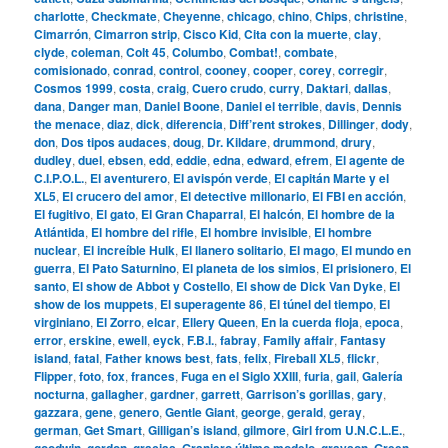
charlotte
,
Checkmate
,
Cheyenne
,
chicago
,
chino
,
Chips
,
christine
,
Cimarrón
,
Cimarron strip
,
Cisco Kid
,
Cita con la muerte
,
clay
,
clyde
,
coleman
,
Colt 45
,
Columbo
,
Combat!
,
combate
,
comisionado
,
conrad
,
control
,
cooney
,
cooper
,
corey
,
corregir
,
Cosmos 1999
,
costa
,
craig
,
Cuero crudo
,
curry
,
Daktari
,
dallas
,
dana
,
Danger man
,
Daniel Boone
,
Daniel el terrible
,
davis
,
Dennis
the menace
,
diaz
,
dick
,
diferencia
,
Diff’rent strokes
,
Dillinger
,
dody
,
don
,
Dos tipos audaces
,
doug
,
Dr. Kildare
,
drummond
,
drury
,
dudley
,
duel
,
ebsen
,
edd
,
eddie
,
edna
,
edward
,
efrem
,
El agente de
C.I.P.O.L.
,
El aventurero
,
El avispón verde
,
El capitán Marte y el
XL5
,
El crucero del amor
,
El detective millonario
,
El FBI en acción
,
El fugitivo
,
El gato
,
El Gran Chaparral
,
El halcón
,
El hombre de la
Atlántida
,
El hombre del rifle
,
El hombre invisible
,
El hombre
nuclear
,
El increíble Hulk
,
El llanero solitario
,
El mago
,
El mundo en
guerra
,
El Pato Saturnino
,
El planeta de los simios
,
El prisionero
,
El
santo
,
El show de Abbot y Costello
,
El show de Dick Van Dyke
,
El
show de los muppets
,
El superagente 86
,
El túnel del tiempo
,
El
virginiano
,
El Zorro
,
elcar
,
Ellery Queen
,
En la cuerda floja
,
epoca
,
error
,
erskine
,
ewell
,
eyck
,
F.B.I.
,
fabray
,
Family affair
,
Fantasy
island
,
fatal
,
Father knows best
,
fats
,
felix
,
Fireball XL5
,
flickr
,
Flipper
,
foto
,
fox
,
frances
,
Fuga en el Siglo XXIII
,
furia
,
gail
,
Galería
nocturna
,
gallagher
,
gardner
,
garrett
,
Garrison’s gorillas
,
gary
,
gazzara
,
gene
,
genero
,
Gentle Giant
,
george
,
gerald
,
geray
,
german
,
Get Smart
,
Gilligan’s island
,
gilmore
,
Girl from U.N.C.L.E.
,
goodwin
,
gordon
,
gracias
,
Granjero último modelo
,
grayson
,
Green