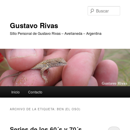
Ir
Ir
al
al
Busc
contenido
contenido
principal
secundario
Gustavo Rivas
Sitio Personal de Gustavo Rivas – Avellaneda – Argentina
Menú
Inicio
Contacto
principal
ARCHIVO DE LA ETIQUETA:
BEN (EL OSO)
Series de los 60´s y 70´s