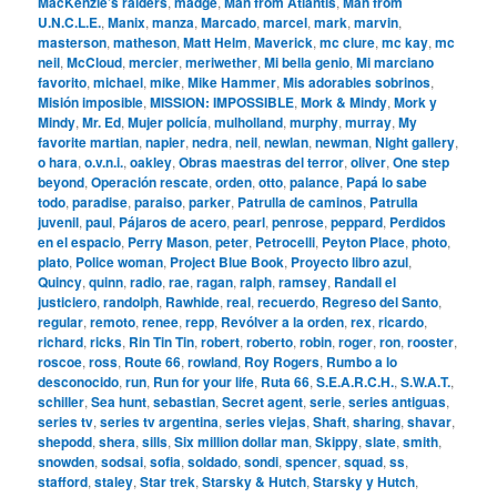
MacKenzie’s raiders
,
madge
,
Man from Atlantis
,
Man from
U.N.C.L.E.
,
Manix
,
manza
,
Marcado
,
marcel
,
mark
,
marvin
,
masterson
,
matheson
,
Matt Helm
,
Maverick
,
mc clure
,
mc kay
,
mc
neil
,
McCloud
,
mercier
,
meriwether
,
Mi bella genio
,
Mi marciano
favorito
,
michael
,
mike
,
Mike Hammer
,
Mis adorables sobrinos
,
Misión imposible
,
MISSION: IMPOSSIBLE
,
Mork & Mindy
,
Mork y
Mindy
,
Mr. Ed
,
Mujer policía
,
mulholland
,
murphy
,
murray
,
My
favorite martian
,
napier
,
nedra
,
neil
,
newlan
,
newman
,
Night gallery
,
o hara
,
o.v.n.i.
,
oakley
,
Obras maestras del terror
,
oliver
,
One step
beyond
,
Operación rescate
,
orden
,
otto
,
palance
,
Papá lo sabe
todo
,
paradise
,
paraiso
,
parker
,
Patrulla de caminos
,
Patrulla
juvenil
,
paul
,
Pájaros de acero
,
pearl
,
penrose
,
peppard
,
Perdidos
en el espacio
,
Perry Mason
,
peter
,
Petrocelli
,
Peyton Place
,
photo
,
plato
,
Police woman
,
Project Blue Book
,
Proyecto libro azul
,
Quincy
,
quinn
,
radio
,
rae
,
ragan
,
ralph
,
ramsey
,
Randall el
justiciero
,
randolph
,
Rawhide
,
real
,
recuerdo
,
Regreso del Santo
,
regular
,
remoto
,
renee
,
repp
,
Revólver a la orden
,
rex
,
ricardo
,
richard
,
ricks
,
Rin Tin Tin
,
robert
,
roberto
,
robin
,
roger
,
ron
,
rooster
,
roscoe
,
ross
,
Route 66
,
rowland
,
Roy Rogers
,
Rumbo a lo
desconocido
,
run
,
Run for your life
,
Ruta 66
,
S.E.A.R.C.H.
,
S.W.A.T.
,
schiller
,
Sea hunt
,
sebastian
,
Secret agent
,
serie
,
series antiguas
,
series tv
,
series tv argentina
,
series viejas
,
Shaft
,
sharing
,
shavar
,
shepodd
,
shera
,
sills
,
Six million dollar man
,
Skippy
,
slate
,
smith
,
snowden
,
sodsai
,
sofia
,
soldado
,
sondi
,
spencer
,
squad
,
ss
,
stafford
,
staley
,
Star trek
,
Starsky & Hutch
,
Starsky y Hutch
,