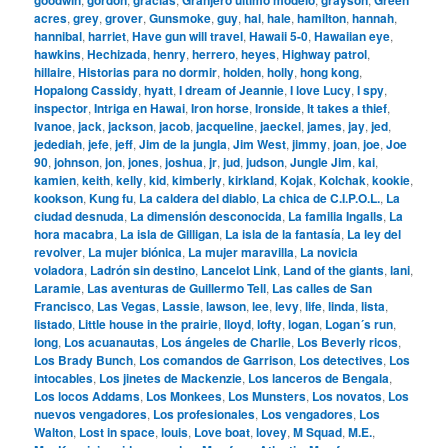
acres
,
grey
,
grover
,
Gunsmoke
,
guy
,
hal
,
hale
,
hamilton
,
hannah
,
hannibal
,
harriet
,
Have gun will travel
,
Hawaii 5-0
,
Hawaiian eye
,
hawkins
,
Hechizada
,
henry
,
herrero
,
heyes
,
Highway patrol
,
hillaire
,
Historias para no dormir
,
holden
,
holly
,
hong kong
,
Hopalong Cassidy
,
hyatt
,
I dream of Jeannie
,
I love Lucy
,
I spy
,
inspector
,
Intriga en Hawai
,
Iron horse
,
Ironside
,
It takes a thief
,
Ivanoe
,
jack
,
jackson
,
jacob
,
jacqueline
,
jaeckel
,
james
,
jay
,
jed
,
jedediah
,
jefe
,
jeff
,
Jim de la jungla
,
Jim West
,
jimmy
,
joan
,
joe
,
Joe
90
,
johnson
,
jon
,
jones
,
joshua
,
jr
,
jud
,
judson
,
Jungle Jim
,
kai
,
kamien
,
keith
,
kelly
,
kid
,
kimberly
,
kirkland
,
Kojak
,
Kolchak
,
kookie
,
kookson
,
Kung fu
,
La caldera del diablo
,
La chica de C.I.P.O.L.
,
La
ciudad desnuda
,
La dimensión desconocida
,
La familia Ingalls
,
La
hora macabra
,
La isla de Gilligan
,
La isla de la fantasía
,
La ley del
revolver
,
La mujer biónica
,
La mujer maravilla
,
La novicia
voladora
,
Ladrón sin destino
,
Lancelot Link
,
Land of the giants
,
lani
,
Laramie
,
Las aventuras de Guillermo Tell
,
Las calles de San
Francisco
,
Las Vegas
,
Lassie
,
lawson
,
lee
,
levy
,
life
,
linda
,
lista
,
listado
,
Little house in the prairie
,
lloyd
,
lofty
,
logan
,
Logan´s run
,
long
,
Los acuanautas
,
Los ángeles de Charlie
,
Los Beverly ricos
,
Los Brady Bunch
,
Los comandos de Garrison
,
Los detectives
,
Los
intocables
,
Los jinetes de Mackenzie
,
Los lanceros de Bengala
,
Los locos Addams
,
Los Monkees
,
Los Munsters
,
Los novatos
,
Los
nuevos vengadores
,
Los profesionales
,
Los vengadores
,
Los
Walton
,
Lost in space
,
louis
,
Love boat
,
lovey
,
M Squad
,
M.E.
,