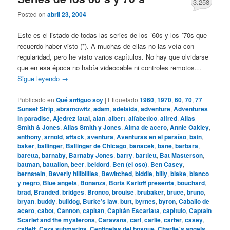
3.258
Posted on
abril 23, 2004
Este es el listado de todas las series de los ´60s y los ´70s que
recuerdo haber visto (*). A muchas de ellas no las veía con
regularidad, pero he visto varios capítulos. No hay que olvidarse
que en esa época no había videocable ni controles remotos…
Sigue leyendo
→
Publicado en
Qué antiguo soy
|
Etiquetado
1960
,
1970
,
60
,
70
,
77
Sunset Strip
,
abramowitz
,
adam
,
adelaida
,
adventure
,
Adventures
in paradise
,
Ajedrez fatal
,
alan
,
albert
,
alfabetico
,
alfred
,
Alias
Smith & Jones
,
Alias Smith y Jones
,
Alma de acero
,
Annie Oakley
,
anthony
,
arnold
,
attack
,
aventura
,
Aventuras en el paraíso
,
bain
,
baker
,
ballinger
,
Ballinger de Chicago
,
banacek
,
bane
,
barbara
,
baretta
,
barnaby
,
Barnaby Jones
,
barry
,
bartlett
,
Bat Masterson
,
batman
,
battalion
,
beer
,
beldord
,
Ben (el oso)
,
Ben Casey
,
bernstein
,
Beverly hillbillies
,
Bewitched
,
biddle
,
billy
,
blake
,
blanco
y negro
,
Blue angels
,
Bonanza
,
Boris Karloff presenta
,
bouchard
,
brad
,
Branded
,
bridges
,
Bronco
,
brouise
,
brubaker
,
bruce
,
bruno
,
bryan
,
buddy
,
bulldog
,
Burke’s law
,
burt
,
byrnes
,
byron
,
Caballo de
acero
,
cabot
,
Cannon
,
capitan
,
Capitán Escarlata
,
capitulo
,
Captain
Scarlet and the mysterons
,
Caravana
,
carl
,
carlie
,
carter
,
casey
,
catlett
,
Caza submarina
,
Centinelas del bosque
,
Charlie´s angels
,