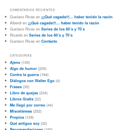
COMENTARIOS RECIENTES
Gustavo Rivas
en
¡¡¡Qué cagada!!!… haber tenido la razón
Alberdi
en
¡¡¡Qué cagada!!!… haber tenido la razón
Gustavo Rivas
en
Series de los 60´s y 70´s
Ricardo
en
Series de los 60´s y 70´s
Gustavo Rivas
en
Contacto
CATEGORÍAS
Ajeno
(105)
Algo de humor
(205)
Contra la guerra
(184)
Diálogos con Walter Ego
(4)
Frases
(30)
Libro de quejas
(234)
Libros Gratis
(22)
Me llegó por correo
(44)
Misceláneas
(252)
Propios
(129)
Qué antiguo soy
(32)
Recomendaciones
(193)