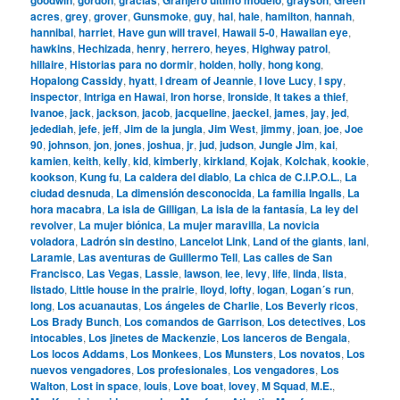
acres
,
grey
,
grover
,
Gunsmoke
,
guy
,
hal
,
hale
,
hamilton
,
hannah
,
hannibal
,
harriet
,
Have gun will travel
,
Hawaii 5-0
,
Hawaiian eye
,
hawkins
,
Hechizada
,
henry
,
herrero
,
heyes
,
Highway patrol
,
hillaire
,
Historias para no dormir
,
holden
,
holly
,
hong kong
,
Hopalong Cassidy
,
hyatt
,
I dream of Jeannie
,
I love Lucy
,
I spy
,
inspector
,
Intriga en Hawai
,
Iron horse
,
Ironside
,
It takes a thief
,
Ivanoe
,
jack
,
jackson
,
jacob
,
jacqueline
,
jaeckel
,
james
,
jay
,
jed
,
jedediah
,
jefe
,
jeff
,
Jim de la jungla
,
Jim West
,
jimmy
,
joan
,
joe
,
Joe
90
,
johnson
,
jon
,
jones
,
joshua
,
jr
,
jud
,
judson
,
Jungle Jim
,
kai
,
kamien
,
keith
,
kelly
,
kid
,
kimberly
,
kirkland
,
Kojak
,
Kolchak
,
kookie
,
kookson
,
Kung fu
,
La caldera del diablo
,
La chica de C.I.P.O.L.
,
La
ciudad desnuda
,
La dimensión desconocida
,
La familia Ingalls
,
La
hora macabra
,
La isla de Gilligan
,
La isla de la fantasía
,
La ley del
revolver
,
La mujer biónica
,
La mujer maravilla
,
La novicia
voladora
,
Ladrón sin destino
,
Lancelot Link
,
Land of the giants
,
lani
,
Laramie
,
Las aventuras de Guillermo Tell
,
Las calles de San
Francisco
,
Las Vegas
,
Lassie
,
lawson
,
lee
,
levy
,
life
,
linda
,
lista
,
listado
,
Little house in the prairie
,
lloyd
,
lofty
,
logan
,
Logan´s run
,
long
,
Los acuanautas
,
Los ángeles de Charlie
,
Los Beverly ricos
,
Los Brady Bunch
,
Los comandos de Garrison
,
Los detectives
,
Los
intocables
,
Los jinetes de Mackenzie
,
Los lanceros de Bengala
,
Los locos Addams
,
Los Monkees
,
Los Munsters
,
Los novatos
,
Los
nuevos vengadores
,
Los profesionales
,
Los vengadores
,
Los
Walton
,
Lost in space
,
louis
,
Love boat
,
lovey
,
M Squad
,
M.E.
,