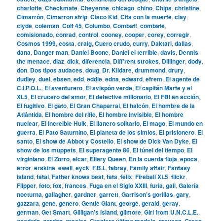
charlotte
,
Checkmate
,
Cheyenne
,
chicago
,
chino
,
Chips
,
christine
,
Cimarrón
,
Cimarron strip
,
Cisco Kid
,
Cita con la muerte
,
clay
,
clyde
,
coleman
,
Colt 45
,
Columbo
,
Combat!
,
combate
,
comisionado
,
conrad
,
control
,
cooney
,
cooper
,
corey
,
corregir
,
Cosmos 1999
,
costa
,
craig
,
Cuero crudo
,
curry
,
Daktari
,
dallas
,
dana
,
Danger man
,
Daniel Boone
,
Daniel el terrible
,
davis
,
Dennis
the menace
,
diaz
,
dick
,
diferencia
,
Diff’rent strokes
,
Dillinger
,
dody
,
don
,
Dos tipos audaces
,
doug
,
Dr. Kildare
,
drummond
,
drury
,
dudley
,
duel
,
ebsen
,
edd
,
eddie
,
edna
,
edward
,
efrem
,
El agente de
C.I.P.O.L.
,
El aventurero
,
El avispón verde
,
El capitán Marte y el
XL5
,
El crucero del amor
,
El detective millonario
,
El FBI en acción
,
El fugitivo
,
El gato
,
El Gran Chaparral
,
El halcón
,
El hombre de la
Atlántida
,
El hombre del rifle
,
El hombre invisible
,
El hombre
nuclear
,
El increíble Hulk
,
El llanero solitario
,
El mago
,
El mundo en
guerra
,
El Pato Saturnino
,
El planeta de los simios
,
El prisionero
,
El
santo
,
El show de Abbot y Costello
,
El show de Dick Van Dyke
,
El
show de los muppets
,
El superagente 86
,
El túnel del tiempo
,
El
virginiano
,
El Zorro
,
elcar
,
Ellery Queen
,
En la cuerda floja
,
epoca
,
error
,
erskine
,
ewell
,
eyck
,
F.B.I.
,
fabray
,
Family affair
,
Fantasy
island
,
fatal
,
Father knows best
,
fats
,
felix
,
Fireball XL5
,
flickr
,
Flipper
,
foto
,
fox
,
frances
,
Fuga en el Siglo XXIII
,
furia
,
gail
,
Galería
nocturna
,
gallagher
,
gardner
,
garrett
,
Garrison’s gorillas
,
gary
,
gazzara
,
gene
,
genero
,
Gentle Giant
,
george
,
gerald
,
geray
,
german
,
Get Smart
,
Gilligan’s island
,
gilmore
,
Girl from U.N.C.L.E.
,
goodwin
,
gordon
,
gracias
,
Granjero último modelo
,
grayson
,
Green