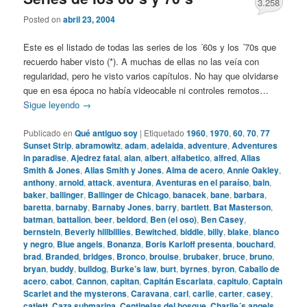
3.258
Posted on
abril 23, 2004
Este es el listado de todas las series de los ´60s y los ´70s que
recuerdo haber visto (*). A muchas de ellas no las veía con
regularidad, pero he visto varios capítulos. No hay que olvidarse
que en esa época no había videocable ni controles remotos…
Sigue leyendo
→
Publicado en
Qué antiguo soy
|
Etiquetado
1960
,
1970
,
60
,
70
,
77
Sunset Strip
,
abramowitz
,
adam
,
adelaida
,
adventure
,
Adventures
in paradise
,
Ajedrez fatal
,
alan
,
albert
,
alfabetico
,
alfred
,
Alias
Smith & Jones
,
Alias Smith y Jones
,
Alma de acero
,
Annie Oakley
,
anthony
,
arnold
,
attack
,
aventura
,
Aventuras en el paraíso
,
bain
,
baker
,
ballinger
,
Ballinger de Chicago
,
banacek
,
bane
,
barbara
,
baretta
,
barnaby
,
Barnaby Jones
,
barry
,
bartlett
,
Bat Masterson
,
batman
,
battalion
,
beer
,
beldord
,
Ben (el oso)
,
Ben Casey
,
bernstein
,
Beverly hillbillies
,
Bewitched
,
biddle
,
billy
,
blake
,
blanco
y negro
,
Blue angels
,
Bonanza
,
Boris Karloff presenta
,
bouchard
,
brad
,
Branded
,
bridges
,
Bronco
,
brouise
,
brubaker
,
bruce
,
bruno
,
bryan
,
buddy
,
bulldog
,
Burke’s law
,
burt
,
byrnes
,
byron
,
Caballo de
acero
,
cabot
,
Cannon
,
capitan
,
Capitán Escarlata
,
capitulo
,
Captain
Scarlet and the mysterons
,
Caravana
,
carl
,
carlie
,
carter
,
casey
,
catlett
,
Caza submarina
,
Centinelas del bosque
,
Charlie´s angels
,