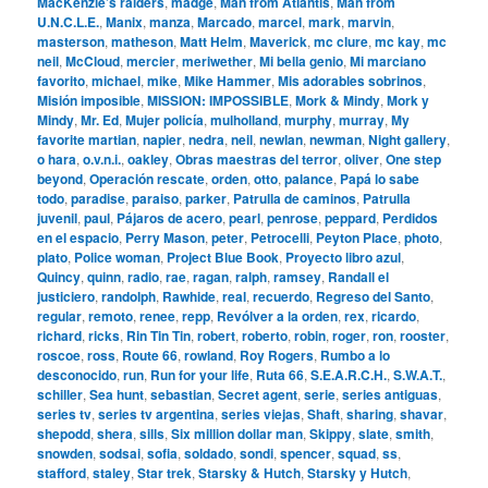
MacKenzie’s raiders
,
madge
,
Man from Atlantis
,
Man from
U.N.C.L.E.
,
Manix
,
manza
,
Marcado
,
marcel
,
mark
,
marvin
,
masterson
,
matheson
,
Matt Helm
,
Maverick
,
mc clure
,
mc kay
,
mc
neil
,
McCloud
,
mercier
,
meriwether
,
Mi bella genio
,
Mi marciano
favorito
,
michael
,
mike
,
Mike Hammer
,
Mis adorables sobrinos
,
Misión imposible
,
MISSION: IMPOSSIBLE
,
Mork & Mindy
,
Mork y
Mindy
,
Mr. Ed
,
Mujer policía
,
mulholland
,
murphy
,
murray
,
My
favorite martian
,
napier
,
nedra
,
neil
,
newlan
,
newman
,
Night gallery
,
o hara
,
o.v.n.i.
,
oakley
,
Obras maestras del terror
,
oliver
,
One step
beyond
,
Operación rescate
,
orden
,
otto
,
palance
,
Papá lo sabe
todo
,
paradise
,
paraiso
,
parker
,
Patrulla de caminos
,
Patrulla
juvenil
,
paul
,
Pájaros de acero
,
pearl
,
penrose
,
peppard
,
Perdidos
en el espacio
,
Perry Mason
,
peter
,
Petrocelli
,
Peyton Place
,
photo
,
plato
,
Police woman
,
Project Blue Book
,
Proyecto libro azul
,
Quincy
,
quinn
,
radio
,
rae
,
ragan
,
ralph
,
ramsey
,
Randall el
justiciero
,
randolph
,
Rawhide
,
real
,
recuerdo
,
Regreso del Santo
,
regular
,
remoto
,
renee
,
repp
,
Revólver a la orden
,
rex
,
ricardo
,
richard
,
ricks
,
Rin Tin Tin
,
robert
,
roberto
,
robin
,
roger
,
ron
,
rooster
,
roscoe
,
ross
,
Route 66
,
rowland
,
Roy Rogers
,
Rumbo a lo
desconocido
,
run
,
Run for your life
,
Ruta 66
,
S.E.A.R.C.H.
,
S.W.A.T.
,
schiller
,
Sea hunt
,
sebastian
,
Secret agent
,
serie
,
series antiguas
,
series tv
,
series tv argentina
,
series viejas
,
Shaft
,
sharing
,
shavar
,
shepodd
,
shera
,
sills
,
Six million dollar man
,
Skippy
,
slate
,
smith
,
snowden
,
sodsai
,
sofia
,
soldado
,
sondi
,
spencer
,
squad
,
ss
,
stafford
,
staley
,
Star trek
,
Starsky & Hutch
,
Starsky y Hutch
,