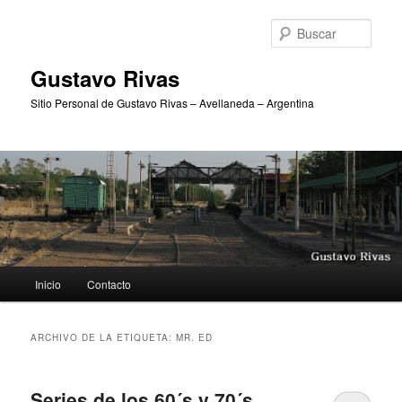
Ir
Ir
al
al
Busc
contenido
contenido
principal
secundario
Gustavo Rivas
Sitio Personal de Gustavo Rivas – Avellaneda – Argentina
Menú
Inicio
Contacto
principal
ARCHIVO DE LA ETIQUETA:
MR. ED
Series de los 60´s y 70´s