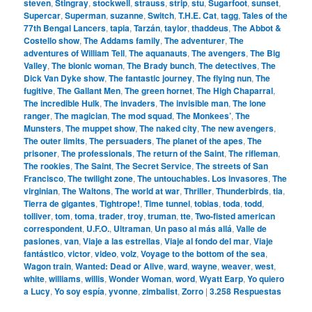
steven
,
Stingray
,
stockwell
,
strauss
,
strip
,
stu
,
Sugarfoot
,
sunset
,
Supercar
,
Superman
,
suzanne
,
Switch
,
T.H.E. Cat
,
tagg
,
Tales of the
77th Bengal Lancers
,
tapia
,
Tarzán
,
taylor
,
thaddeus
,
The Abbot &
Costello show
,
The Addams family
,
The adventurer
,
The
adventures of William Tell
,
The aquanauts
,
The avengers
,
The Big
Valley
,
The bionic woman
,
The Brady bunch
,
The detectives
,
The
Dick Van Dyke show
,
The fantastic journey
,
The flying nun
,
The
fugitive
,
The Gallant Men
,
The green hornet
,
The High Chaparral
,
The incredible Hulk
,
The invaders
,
The invisible man
,
The lone
ranger
,
The magician
,
The mod squad
,
The Monkees’
,
The
Munsters
,
The muppet show
,
The naked city
,
The new avengers
,
The outer limits
,
The persuaders
,
The planet of the apes
,
The
prisoner
,
The professionals
,
The return of the Saint
,
The rifleman
,
The rookies
,
The Saint
,
The Secret Service
,
The streets of San
Francisco
,
The twilight zone
,
The untouchables. Los invasores
,
The
virginian
,
The Waltons
,
The world at war
,
Thriller
,
Thunderbirds
,
tia
,
Tierra de gigantes
,
Tightrope!
,
Time tunnel
,
tobias
,
toda
,
todd
,
tolliver
,
tom
,
toma
,
trader
,
troy
,
truman
,
tte
,
Two-fisted american
correspondent
,
U.F.O.
,
Ultraman
,
Un paso al más allá
,
Valle de
pasiones
,
van
,
Viaje a las estrellas
,
Viaje al fondo del mar
,
Viaje
fantástico
,
victor
,
video
,
volz
,
Voyage to the bottom of the sea
,
Wagon train
,
Wanted: Dead or Alive
,
ward
,
wayne
,
weaver
,
west
,
white
,
williams
,
willis
,
Wonder Woman
,
word
,
Wyatt Earp
,
Yo quiero
a Lucy
,
Yo soy espía
,
yvonne
,
zimbalist
,
Zorro
|
3.258
Respuestas