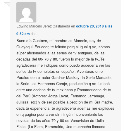
Edwing Marcelo Jerez Castañeda
en
octubre 20, 2018 a las
9:52 am
dijo:
Buen día Gustavo, mi nombre es Marcelo, soy de
Guayaquil-Ecuador, te felicito porq al igual q yo, sómos
súper aficionados a las series de tv antiguas, de las
décadas del 60- 70 y 80, fueron lo mejor de la tv..Te
agradecería me indiques cómo puedo acceder a ver las
series de tv completas en español; Aventuras en el
Paraiso con el actor Gardner Mackay; la Serie Marcado,
la Serie Los Hermanos Coraje, producción q se fusionó
entre una cadena de tv mexicana y Panamericana de tv
del Perú (Actores: Jorge Lavat, Fernando Larrañaga,
Julissa, etc) y de ser posible a petición de mi Sra madre,
dada tu experiencia, te agradecería además me expliques
en q paǵina podría ver sin ningún inconveniente las
novelas de los años 70 y 80 de Venevisión de Delia
Fiallo, (La Fiera, Esmeralda, Una muchacha llamada