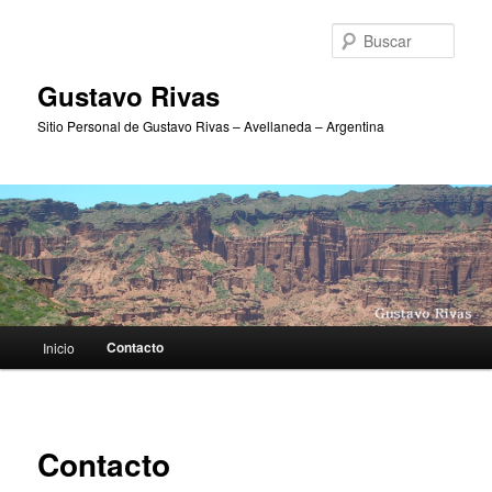
Ir
al
Busc
contenido
principal
Gustavo Rivas
Sitio Personal de Gustavo Rivas – Avellaneda – Argentina
Menú
Contacto
Inicio
principal
Contacto