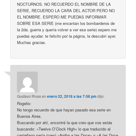
NOCTURNOS. NO RECUERDO EL NOMBRE DE LA
SERIE, RECUERDO LA CARA DEL ACTOR PERO NO
EL NOMBRE. ESPERO ME PUEDAS INFORMAR
SOBRE ESA SERIE (me encantan los bombarderos de
la 2da. guerra y quería volver a ver esa serie) espero me
puedas ayudar. te felicito por la página, la descubrí ayer.
Muchas gracias.
Gustavo Rivas
en
enero 22, 2018 a las 7:58 pm
dijo:
Rogelio:
No tengo recuerdo de que hayan pasado esa serie en
Buenos Aires.
Buscando por ahí, encontré la que creo que vos estás
buscando: «Twelve O’Clock High» lo que traducido al
castellano sería (creo) «Arriba a las Doce» o «A las Doce