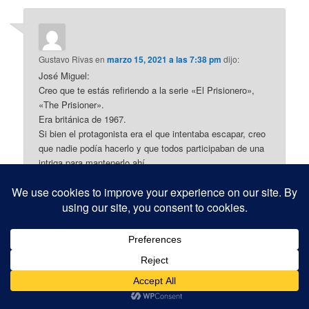
Gustavo Rivas
en
marzo 15, 2021 a las 7:38 pm
dijo:
José Miguel:
Creo que te estás refiriendo a la serie «El Prisionero»,
«The Prisioner».
Era británica de 1967.
Si bien el protagonista era el que intentaba escapar, creo
que nadie podía hacerlo y que todos participaban de una
intriga para mantenerlo ahí.
Hace no mucho tiempo en Argentina en el canal Europa
europa la pasaron.
Espero que sea la data que estás buscando, porque
hasta donde sé, era la única en que aparecía una enorme
pelota blanca.