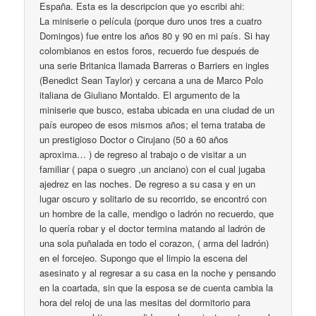
España. Esta es la descripcion que yo escribi ahi:
La miniserie o película (porque duro unos tres a cuatro
Domingos) fue entre los años 80 y 90 en mi país. Si hay
colombianos en estos foros, recuerdo fue después de
una serie Britanica llamada Barreras o Barriers en ingles
(Benedict Sean Taylor) y cercana a una de Marco Polo
italiana de Giuliano Montaldo. El argumento de la
miniserie que busco, estaba ubicada en una ciudad de un
país europeo de esos mismos años; el tema trataba de
un prestigioso Doctor o Cirujano (50 a 60 años
aproxima… ) de regreso al trabajo o de visitar a un
familiar ( papa o suegro ,un anciano) con el cual jugaba
ajedrez en las noches. De regreso a su casa y en un
lugar oscuro y solitario de su recorrido, se encontró con
un hombre de la calle, mendigo o ladrón no recuerdo, que
lo quería robar y el doctor termina matando al ladrón de
una sola puñalada en todo el corazon, ( arma del ladrón)
en el forcejeo. Supongo que el limpio la escena del
asesinato y al regresar a su casa en la noche y pensando
en la coartada, sin que la esposa se de cuenta cambia la
hora del reloj de una las mesitas del dormitorio para