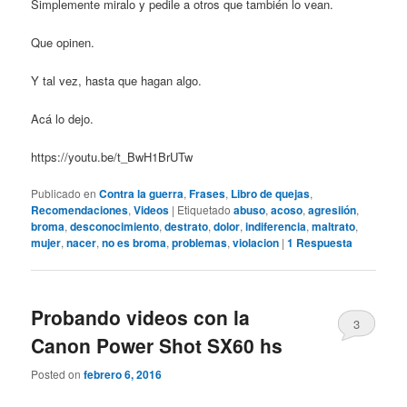
Simplemente miralo y pedile a otros que también lo vean.
Que opinen.
Y tal vez, hasta que hagan algo.
Acá lo dejo.
https://youtu.be/t_BwH1BrUTw
Publicado en
Contra la guerra
,
Frases
,
Libro de quejas
,
Recomendaciones
,
Videos
|
Etiquetado
abuso
,
acoso
,
agresiión
,
broma
,
desconocimiento
,
destrato
,
dolor
,
indiferencia
,
maltrato
,
mujer
,
nacer
,
no es broma
,
problemas
,
violacion
|
1
Respuesta
Probando videos con la
3
Canon Power Shot SX60 hs
Posted on
febrero 6, 2016