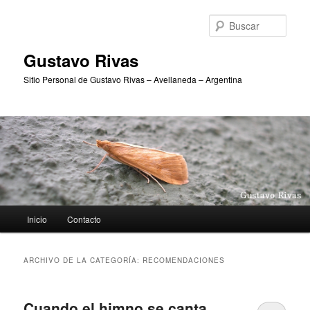
Ir
Ir
al
al
Busc
contenido
contenido
principal
secundario
Gustavo Rivas
Sitio Personal de Gustavo Rivas – Avellaneda – Argentina
Menú
Inicio
Contacto
principal
ARCHIVO DE LA CATEGORÍA:
RECOMENDACIONES
Cuando el himno se canta