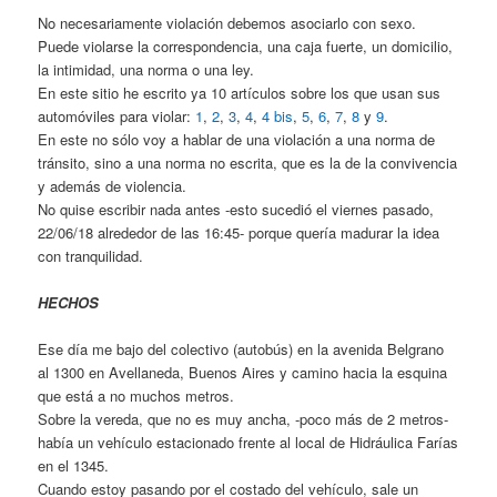
No necesariamente violación debemos asociarlo con sexo.
Puede violarse la correspondencia, una caja fuerte, un domicilio,
la intimidad, una norma o una ley.
En este sitio he escrito ya 10 artículos sobre los que usan sus
automóviles para violar:
1
,
2
,
3
,
4
,
4 bis
,
5
,
6
,
7
,
8
y
9
.
En este no sólo voy a hablar de una violación a una norma de
tránsito, sino a una norma no escrita, que es la de la convivencia
y además de violencia.
No quise escribir nada antes -esto sucedió el viernes pasado,
22/06/18 alrededor de las 16:45- porque quería madurar la idea
con tranquilidad.
HECHOS
Ese día me bajo del colectivo (autobús) en la avenida Belgrano
al 1300 en Avellaneda, Buenos Aires y camino hacia la esquina
que está a no muchos metros.
Sobre la vereda, que no es muy ancha, -poco más de 2 metros-
había un vehículo estacionado frente al local de Hidráulica Farías
en el 1345.
Cuando estoy pasando por el costado del vehículo, sale un