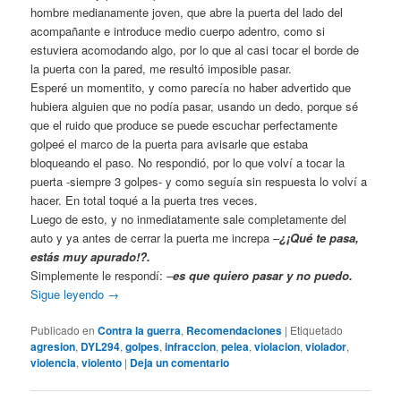
hombre medianamente joven, que abre la puerta del lado del
acompañante e introduce medio cuerpo adentro, como si
estuviera acomodando algo, por lo que al casi tocar el borde de
la puerta con la pared, me resultó imposible pasar.
Esperé un momentito, y como parecía no haber advertido que
hubiera alguien que no podía pasar, usando un dedo, porque sé
que el ruido que produce se puede escuchar perfectamente
golpeé el marco de la puerta para avisarle que estaba
bloqueando el paso. No respondió, por lo que volví a tocar la
puerta -siempre 3 golpes- y como seguía sin respuesta lo volví a
hacer. En total toqué a la puerta tres veces.
Luego de esto, y no inmediatamente sale completamente del
auto y ya antes de cerrar la puerta me increpa –
¿¡Qué te pasa,
estás muy apurado!?.
Simplemente le respondí: –
es que quiero pasar y no puedo.
Sigue leyendo
→
Publicado en
Contra la guerra
,
Recomendaciones
|
Etiquetado
agresion
,
DYL294
,
golpes
,
infraccion
,
pelea
,
violacion
,
violador
,
violencia
,
violento
|
Deja un comentario