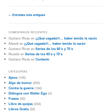
Navegación
←
Entradas más antiguas
de
entradas
COMENTARIOS RECIENTES
Gustavo Rivas
en
¡¡¡Qué cagada!!!… haber tenido la razón
Alberdi
en
¡¡¡Qué cagada!!!… haber tenido la razón
Gustavo Rivas
en
Series de los 60´s y 70´s
Ricardo
en
Series de los 60´s y 70´s
Gustavo Rivas
en
Contacto
CATEGORÍAS
Ajeno
(105)
Algo de humor
(205)
Contra la guerra
(184)
Diálogos con Walter Ego
(4)
Frases
(30)
Libro de quejas
(234)
Libros Gratis
(22)