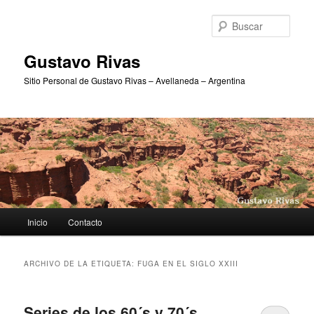
Ir
Ir
al
al
Busc
contenido
contenido
principal
secundario
Gustavo Rivas
Sitio Personal de Gustavo Rivas – Avellaneda – Argentina
Menú
Inicio
Contacto
principal
ARCHIVO DE LA ETIQUETA:
FUGA EN EL SIGLO XXIII
Series de los 60´s y 70´s