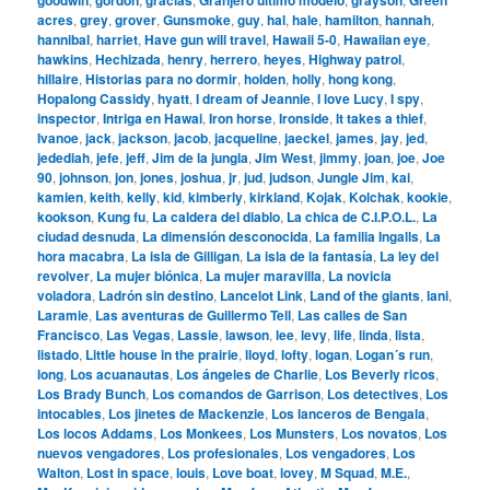
acres
,
grey
,
grover
,
Gunsmoke
,
guy
,
hal
,
hale
,
hamilton
,
hannah
,
hannibal
,
harriet
,
Have gun will travel
,
Hawaii 5-0
,
Hawaiian eye
,
hawkins
,
Hechizada
,
henry
,
herrero
,
heyes
,
Highway patrol
,
hillaire
,
Historias para no dormir
,
holden
,
holly
,
hong kong
,
Hopalong Cassidy
,
hyatt
,
I dream of Jeannie
,
I love Lucy
,
I spy
,
inspector
,
Intriga en Hawai
,
Iron horse
,
Ironside
,
It takes a thief
,
Ivanoe
,
jack
,
jackson
,
jacob
,
jacqueline
,
jaeckel
,
james
,
jay
,
jed
,
jedediah
,
jefe
,
jeff
,
Jim de la jungla
,
Jim West
,
jimmy
,
joan
,
joe
,
Joe
90
,
johnson
,
jon
,
jones
,
joshua
,
jr
,
jud
,
judson
,
Jungle Jim
,
kai
,
kamien
,
keith
,
kelly
,
kid
,
kimberly
,
kirkland
,
Kojak
,
Kolchak
,
kookie
,
kookson
,
Kung fu
,
La caldera del diablo
,
La chica de C.I.P.O.L.
,
La
ciudad desnuda
,
La dimensión desconocida
,
La familia Ingalls
,
La
hora macabra
,
La isla de Gilligan
,
La isla de la fantasía
,
La ley del
revolver
,
La mujer biónica
,
La mujer maravilla
,
La novicia
voladora
,
Ladrón sin destino
,
Lancelot Link
,
Land of the giants
,
lani
,
Laramie
,
Las aventuras de Guillermo Tell
,
Las calles de San
Francisco
,
Las Vegas
,
Lassie
,
lawson
,
lee
,
levy
,
life
,
linda
,
lista
,
listado
,
Little house in the prairie
,
lloyd
,
lofty
,
logan
,
Logan´s run
,
long
,
Los acuanautas
,
Los ángeles de Charlie
,
Los Beverly ricos
,
Los Brady Bunch
,
Los comandos de Garrison
,
Los detectives
,
Los
intocables
,
Los jinetes de Mackenzie
,
Los lanceros de Bengala
,
Los locos Addams
,
Los Monkees
,
Los Munsters
,
Los novatos
,
Los
nuevos vengadores
,
Los profesionales
,
Los vengadores
,
Los
Walton
,
Lost in space
,
louis
,
Love boat
,
lovey
,
M Squad
,
M.E.
,