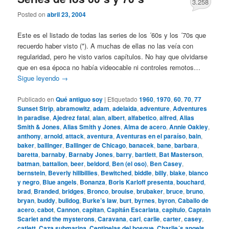
3.258
Posted on
abril 23, 2004
Este es el listado de todas las series de los ´60s y los ´70s que
recuerdo haber visto (*). A muchas de ellas no las veía con
regularidad, pero he visto varios capítulos. No hay que olvidarse
que en esa época no había videocable ni controles remotos…
Sigue leyendo
→
Publicado en
Qué antiguo soy
|
Etiquetado
1960
,
1970
,
60
,
70
,
77
Sunset Strip
,
abramowitz
,
adam
,
adelaida
,
adventure
,
Adventures
in paradise
,
Ajedrez fatal
,
alan
,
albert
,
alfabetico
,
alfred
,
Alias
Smith & Jones
,
Alias Smith y Jones
,
Alma de acero
,
Annie Oakley
,
anthony
,
arnold
,
attack
,
aventura
,
Aventuras en el paraíso
,
bain
,
baker
,
ballinger
,
Ballinger de Chicago
,
banacek
,
bane
,
barbara
,
baretta
,
barnaby
,
Barnaby Jones
,
barry
,
bartlett
,
Bat Masterson
,
batman
,
battalion
,
beer
,
beldord
,
Ben (el oso)
,
Ben Casey
,
bernstein
,
Beverly hillbillies
,
Bewitched
,
biddle
,
billy
,
blake
,
blanco
y negro
,
Blue angels
,
Bonanza
,
Boris Karloff presenta
,
bouchard
,
brad
,
Branded
,
bridges
,
Bronco
,
brouise
,
brubaker
,
bruce
,
bruno
,
bryan
,
buddy
,
bulldog
,
Burke’s law
,
burt
,
byrnes
,
byron
,
Caballo de
acero
,
cabot
,
Cannon
,
capitan
,
Capitán Escarlata
,
capitulo
,
Captain
Scarlet and the mysterons
,
Caravana
,
carl
,
carlie
,
carter
,
casey
,
catlett
,
Caza submarina
,
Centinelas del bosque
,
Charlie´s angels
,