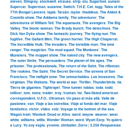
steven
,
Stingray
,
stockwell
,
strauss
,
strip
,
stu
,
Sugarfoot
,
sunset
,
Supercar
,
Superman
,
suzanne
,
Switch
,
T.H.E. Cat
,
tagg
,
Tales of the
77th Bengal Lancers
,
tapia
,
Tarzán
,
taylor
,
thaddeus
,
The Abbot &
Costello show
,
The Addams family
,
The adventurer
,
The
adventures of William Tell
,
The aquanauts
,
The avengers
,
The Big
Valley
,
The bionic woman
,
The Brady bunch
,
The detectives
,
The
Dick Van Dyke show
,
The fantastic journey
,
The flying nun
,
The
fugitive
,
The Gallant Men
,
The green hornet
,
The High Chaparral
,
The incredible Hulk
,
The invaders
,
The invisible man
,
The lone
ranger
,
The magician
,
The mod squad
,
The Monkees’
,
The
Munsters
,
The muppet show
,
The naked city
,
The new avengers
,
The outer limits
,
The persuaders
,
The planet of the apes
,
The
prisoner
,
The professionals
,
The return of the Saint
,
The rifleman
,
The rookies
,
The Saint
,
The Secret Service
,
The streets of San
Francisco
,
The twilight zone
,
The untouchables. Los invasores
,
The
virginian
,
The Waltons
,
The world at war
,
Thriller
,
Thunderbirds
,
tia
,
Tierra de gigantes
,
Tightrope!
,
Time tunnel
,
tobias
,
toda
,
todd
,
tolliver
,
tom
,
toma
,
trader
,
troy
,
truman
,
tte
,
Two-fisted american
correspondent
,
U.F.O.
,
Ultraman
,
Un paso al más allá
,
Valle de
pasiones
,
van
,
Viaje a las estrellas
,
Viaje al fondo del mar
,
Viaje
fantástico
,
victor
,
video
,
volz
,
Voyage to the bottom of the sea
,
Wagon train
,
Wanted: Dead or Alive
,
ward
,
wayne
,
weaver
,
west
,
white
,
williams
,
willis
,
Wonder Woman
,
word
,
Wyatt Earp
,
Yo quiero
a Lucy
,
Yo soy espía
,
yvonne
,
zimbalist
,
Zorro
|
3.258
Respuestas