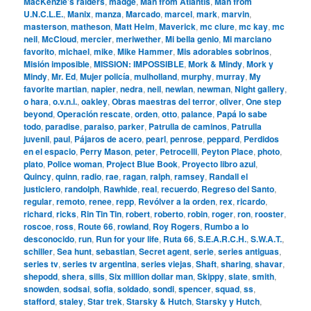
MacKenzie’s raiders
,
madge
,
Man from Atlantis
,
Man from
U.N.C.L.E.
,
Manix
,
manza
,
Marcado
,
marcel
,
mark
,
marvin
,
masterson
,
matheson
,
Matt Helm
,
Maverick
,
mc clure
,
mc kay
,
mc
neil
,
McCloud
,
mercier
,
meriwether
,
Mi bella genio
,
Mi marciano
favorito
,
michael
,
mike
,
Mike Hammer
,
Mis adorables sobrinos
,
Misión imposible
,
MISSION: IMPOSSIBLE
,
Mork & Mindy
,
Mork y
Mindy
,
Mr. Ed
,
Mujer policía
,
mulholland
,
murphy
,
murray
,
My
favorite martian
,
napier
,
nedra
,
neil
,
newlan
,
newman
,
Night gallery
,
o hara
,
o.v.n.i.
,
oakley
,
Obras maestras del terror
,
oliver
,
One step
beyond
,
Operación rescate
,
orden
,
otto
,
palance
,
Papá lo sabe
todo
,
paradise
,
paraiso
,
parker
,
Patrulla de caminos
,
Patrulla
juvenil
,
paul
,
Pájaros de acero
,
pearl
,
penrose
,
peppard
,
Perdidos
en el espacio
,
Perry Mason
,
peter
,
Petrocelli
,
Peyton Place
,
photo
,
plato
,
Police woman
,
Project Blue Book
,
Proyecto libro azul
,
Quincy
,
quinn
,
radio
,
rae
,
ragan
,
ralph
,
ramsey
,
Randall el
justiciero
,
randolph
,
Rawhide
,
real
,
recuerdo
,
Regreso del Santo
,
regular
,
remoto
,
renee
,
repp
,
Revólver a la orden
,
rex
,
ricardo
,
richard
,
ricks
,
Rin Tin Tin
,
robert
,
roberto
,
robin
,
roger
,
ron
,
rooster
,
roscoe
,
ross
,
Route 66
,
rowland
,
Roy Rogers
,
Rumbo a lo
desconocido
,
run
,
Run for your life
,
Ruta 66
,
S.E.A.R.C.H.
,
S.W.A.T.
,
schiller
,
Sea hunt
,
sebastian
,
Secret agent
,
serie
,
series antiguas
,
series tv
,
series tv argentina
,
series viejas
,
Shaft
,
sharing
,
shavar
,
shepodd
,
shera
,
sills
,
Six million dollar man
,
Skippy
,
slate
,
smith
,
snowden
,
sodsai
,
sofia
,
soldado
,
sondi
,
spencer
,
squad
,
ss
,
stafford
,
staley
,
Star trek
,
Starsky & Hutch
,
Starsky y Hutch
,