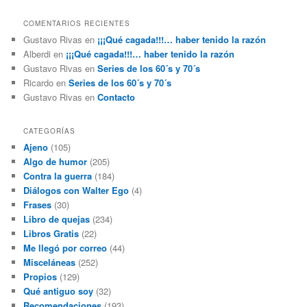
COMENTARIOS RECIENTES
Gustavo Rivas
en
¡¡¡Qué cagada!!!… haber tenido la razón
Alberdi
en
¡¡¡Qué cagada!!!… haber tenido la razón
Gustavo Rivas
en
Series de los 60´s y 70´s
Ricardo
en
Series de los 60´s y 70´s
Gustavo Rivas
en
Contacto
CATEGORÍAS
Ajeno
(105)
Algo de humor
(205)
Contra la guerra
(184)
Diálogos con Walter Ego
(4)
Frases
(30)
Libro de quejas
(234)
Libros Gratis
(22)
Me llegó por correo
(44)
Misceláneas
(252)
Propios
(129)
Qué antiguo soy
(32)
Recomendaciones
(193)