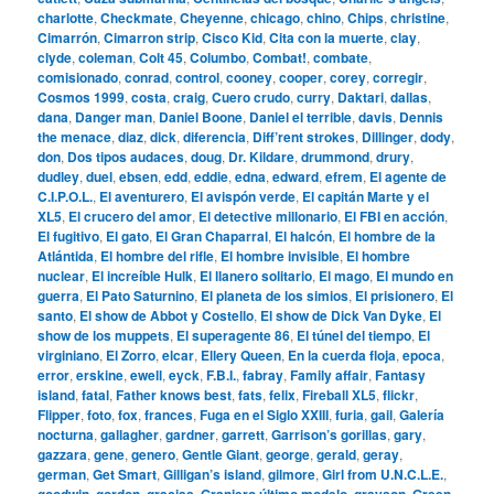
charlotte
,
Checkmate
,
Cheyenne
,
chicago
,
chino
,
Chips
,
christine
,
Cimarrón
,
Cimarron strip
,
Cisco Kid
,
Cita con la muerte
,
clay
,
clyde
,
coleman
,
Colt 45
,
Columbo
,
Combat!
,
combate
,
comisionado
,
conrad
,
control
,
cooney
,
cooper
,
corey
,
corregir
,
Cosmos 1999
,
costa
,
craig
,
Cuero crudo
,
curry
,
Daktari
,
dallas
,
dana
,
Danger man
,
Daniel Boone
,
Daniel el terrible
,
davis
,
Dennis
the menace
,
diaz
,
dick
,
diferencia
,
Diff’rent strokes
,
Dillinger
,
dody
,
don
,
Dos tipos audaces
,
doug
,
Dr. Kildare
,
drummond
,
drury
,
dudley
,
duel
,
ebsen
,
edd
,
eddie
,
edna
,
edward
,
efrem
,
El agente de
C.I.P.O.L.
,
El aventurero
,
El avispón verde
,
El capitán Marte y el
XL5
,
El crucero del amor
,
El detective millonario
,
El FBI en acción
,
El fugitivo
,
El gato
,
El Gran Chaparral
,
El halcón
,
El hombre de la
Atlántida
,
El hombre del rifle
,
El hombre invisible
,
El hombre
nuclear
,
El increíble Hulk
,
El llanero solitario
,
El mago
,
El mundo en
guerra
,
El Pato Saturnino
,
El planeta de los simios
,
El prisionero
,
El
santo
,
El show de Abbot y Costello
,
El show de Dick Van Dyke
,
El
show de los muppets
,
El superagente 86
,
El túnel del tiempo
,
El
virginiano
,
El Zorro
,
elcar
,
Ellery Queen
,
En la cuerda floja
,
epoca
,
error
,
erskine
,
ewell
,
eyck
,
F.B.I.
,
fabray
,
Family affair
,
Fantasy
island
,
fatal
,
Father knows best
,
fats
,
felix
,
Fireball XL5
,
flickr
,
Flipper
,
foto
,
fox
,
frances
,
Fuga en el Siglo XXIII
,
furia
,
gail
,
Galería
nocturna
,
gallagher
,
gardner
,
garrett
,
Garrison’s gorillas
,
gary
,
gazzara
,
gene
,
genero
,
Gentle Giant
,
george
,
gerald
,
geray
,
german
,
Get Smart
,
Gilligan’s island
,
gilmore
,
Girl from U.N.C.L.E.
,
goodwin
,
gordon
,
gracias
,
Granjero último modelo
,
grayson
,
Green