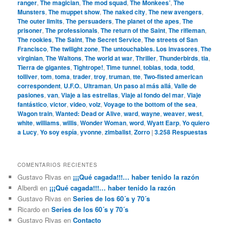
ranger
,
The magician
,
The mod squad
,
The Monkees’
,
The
Munsters
,
The muppet show
,
The naked city
,
The new avengers
,
The outer limits
,
The persuaders
,
The planet of the apes
,
The
prisoner
,
The professionals
,
The return of the Saint
,
The rifleman
,
The rookies
,
The Saint
,
The Secret Service
,
The streets of San
Francisco
,
The twilight zone
,
The untouchables. Los invasores
,
The
virginian
,
The Waltons
,
The world at war
,
Thriller
,
Thunderbirds
,
tia
,
Tierra de gigantes
,
Tightrope!
,
Time tunnel
,
tobias
,
toda
,
todd
,
tolliver
,
tom
,
toma
,
trader
,
troy
,
truman
,
tte
,
Two-fisted american
correspondent
,
U.F.O.
,
Ultraman
,
Un paso al más allá
,
Valle de
pasiones
,
van
,
Viaje a las estrellas
,
Viaje al fondo del mar
,
Viaje
fantástico
,
victor
,
video
,
volz
,
Voyage to the bottom of the sea
,
Wagon train
,
Wanted: Dead or Alive
,
ward
,
wayne
,
weaver
,
west
,
white
,
williams
,
willis
,
Wonder Woman
,
word
,
Wyatt Earp
,
Yo quiero
a Lucy
,
Yo soy espía
,
yvonne
,
zimbalist
,
Zorro
|
3.258
Respuestas
COMENTARIOS RECIENTES
Gustavo Rivas
en
¡¡¡Qué cagada!!!… haber tenido la razón
Alberdi
en
¡¡¡Qué cagada!!!… haber tenido la razón
Gustavo Rivas
en
Series de los 60´s y 70´s
Ricardo
en
Series de los 60´s y 70´s
Gustavo Rivas
en
Contacto