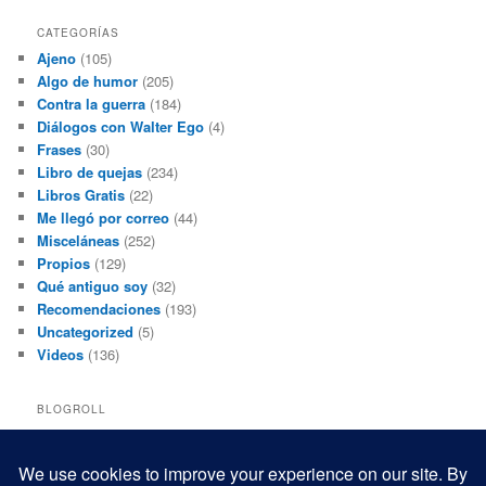
CATEGORÍAS
Ajeno
(105)
Algo de humor
(205)
Contra la guerra
(184)
Diálogos con Walter Ego
(4)
Frases
(30)
Libro de quejas
(234)
Libros Gratis
(22)
Me llegó por correo
(44)
Misceláneas
(252)
Propios
(129)
Qué antiguo soy
(32)
Recomendaciones
(193)
Uncategorized
(5)
Videos
(136)
BLOGROLL
Black and White Power
Luis Beltrán
Mis macrofotografías