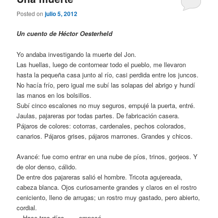
Posted on
julio 5, 2012
Un cuento de Héctor Oesterheld
Yo andaba investigando la muerte del Jon.
Las huellas, luego de contornear todo el pueblo, me llevaron
hasta la pequeña casa junto al río, casi perdida entre los juncos.
No hacía frío, pero igual me subí las solapas del abrigo y hundí
las manos en los bolsillos.
Subí cinco escalones no muy seguros, empujé la puerta, entré.
Jaulas, pajareras por todas partes. De fabricación casera.
Pájaros de colores: cotorras, cardenales, pechos colorados,
canarios. Pájaros grises, pájaros marrones. Grandes y chicos.
Avancé: fue como entrar en una nube de píos, trinos, gorjeos. Y
de olor denso, cálido.
De entre dos pajareras salió el hombre. Tricota agujereada,
cabeza blanca. Ojos curiosamente grandes y claros en el rostro
ceniciento, lleno de arrugas; un rostro muy gastado, pero abierto,
cordial.
—Hace tres días… —empecé.