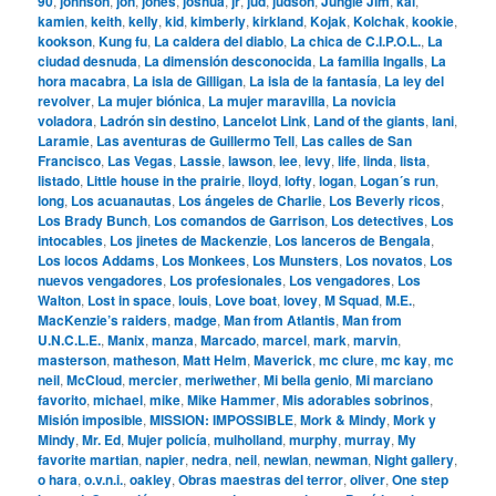
90
,
johnson
,
jon
,
jones
,
joshua
,
jr
,
jud
,
judson
,
Jungle Jim
,
kai
,
kamien
,
keith
,
kelly
,
kid
,
kimberly
,
kirkland
,
Kojak
,
Kolchak
,
kookie
,
kookson
,
Kung fu
,
La caldera del diablo
,
La chica de C.I.P.O.L.
,
La
ciudad desnuda
,
La dimensión desconocida
,
La familia Ingalls
,
La
hora macabra
,
La isla de Gilligan
,
La isla de la fantasía
,
La ley del
revolver
,
La mujer biónica
,
La mujer maravilla
,
La novicia
voladora
,
Ladrón sin destino
,
Lancelot Link
,
Land of the giants
,
lani
,
Laramie
,
Las aventuras de Guillermo Tell
,
Las calles de San
Francisco
,
Las Vegas
,
Lassie
,
lawson
,
lee
,
levy
,
life
,
linda
,
lista
,
listado
,
Little house in the prairie
,
lloyd
,
lofty
,
logan
,
Logan´s run
,
long
,
Los acuanautas
,
Los ángeles de Charlie
,
Los Beverly ricos
,
Los Brady Bunch
,
Los comandos de Garrison
,
Los detectives
,
Los
intocables
,
Los jinetes de Mackenzie
,
Los lanceros de Bengala
,
Los locos Addams
,
Los Monkees
,
Los Munsters
,
Los novatos
,
Los
nuevos vengadores
,
Los profesionales
,
Los vengadores
,
Los
Walton
,
Lost in space
,
louis
,
Love boat
,
lovey
,
M Squad
,
M.E.
,
MacKenzie’s raiders
,
madge
,
Man from Atlantis
,
Man from
U.N.C.L.E.
,
Manix
,
manza
,
Marcado
,
marcel
,
mark
,
marvin
,
masterson
,
matheson
,
Matt Helm
,
Maverick
,
mc clure
,
mc kay
,
mc
neil
,
McCloud
,
mercier
,
meriwether
,
Mi bella genio
,
Mi marciano
favorito
,
michael
,
mike
,
Mike Hammer
,
Mis adorables sobrinos
,
Misión imposible
,
MISSION: IMPOSSIBLE
,
Mork & Mindy
,
Mork y
Mindy
,
Mr. Ed
,
Mujer policía
,
mulholland
,
murphy
,
murray
,
My
favorite martian
,
napier
,
nedra
,
neil
,
newlan
,
newman
,
Night gallery
,
o hara
,
o.v.n.i.
,
oakley
,
Obras maestras del terror
,
oliver
,
One step