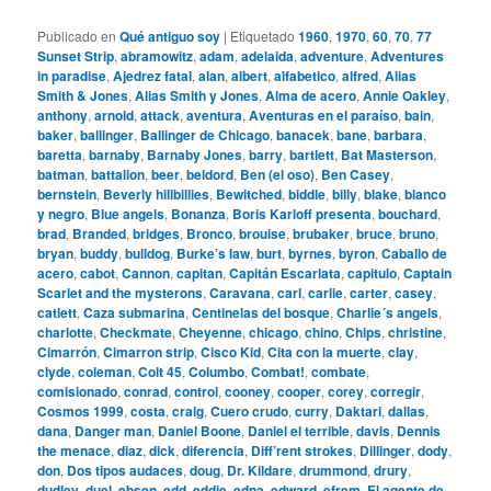
Publicado en
Qué antiguo soy
|
Etiquetado
1960
,
1970
,
60
,
70
,
77
Sunset Strip
,
abramowitz
,
adam
,
adelaida
,
adventure
,
Adventures
in paradise
,
Ajedrez fatal
,
alan
,
albert
,
alfabetico
,
alfred
,
Alias
Smith & Jones
,
Alias Smith y Jones
,
Alma de acero
,
Annie Oakley
,
anthony
,
arnold
,
attack
,
aventura
,
Aventuras en el paraíso
,
bain
,
baker
,
ballinger
,
Ballinger de Chicago
,
banacek
,
bane
,
barbara
,
baretta
,
barnaby
,
Barnaby Jones
,
barry
,
bartlett
,
Bat Masterson
,
batman
,
battalion
,
beer
,
beldord
,
Ben (el oso)
,
Ben Casey
,
bernstein
,
Beverly hillbillies
,
Bewitched
,
biddle
,
billy
,
blake
,
blanco
y negro
,
Blue angels
,
Bonanza
,
Boris Karloff presenta
,
bouchard
,
brad
,
Branded
,
bridges
,
Bronco
,
brouise
,
brubaker
,
bruce
,
bruno
,
bryan
,
buddy
,
bulldog
,
Burke’s law
,
burt
,
byrnes
,
byron
,
Caballo de
acero
,
cabot
,
Cannon
,
capitan
,
Capitán Escarlata
,
capitulo
,
Captain
Scarlet and the mysterons
,
Caravana
,
carl
,
carlie
,
carter
,
casey
,
catlett
,
Caza submarina
,
Centinelas del bosque
,
Charlie´s angels
,
charlotte
,
Checkmate
,
Cheyenne
,
chicago
,
chino
,
Chips
,
christine
,
Cimarrón
,
Cimarron strip
,
Cisco Kid
,
Cita con la muerte
,
clay
,
clyde
,
coleman
,
Colt 45
,
Columbo
,
Combat!
,
combate
,
comisionado
,
conrad
,
control
,
cooney
,
cooper
,
corey
,
corregir
,
Cosmos 1999
,
costa
,
craig
,
Cuero crudo
,
curry
,
Daktari
,
dallas
,
dana
,
Danger man
,
Daniel Boone
,
Daniel el terrible
,
davis
,
Dennis
the menace
,
diaz
,
dick
,
diferencia
,
Diff’rent strokes
,
Dillinger
,
dody
,
don
,
Dos tipos audaces
,
doug
,
Dr. Kildare
,
drummond
,
drury
,
dudley
,
duel
,
ebsen
,
edd
,
eddie
,
edna
,
edward
,
efrem
,
El agente de