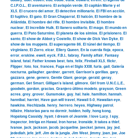
C.I.P.O.L.
,
El aventurero
,
El avispón verde
,
El capitán Marte y el
XL5
,
El crucero del amor
,
El detective millonario
,
El FBI en acción
,
El fugitivo
,
El gato
,
El Gran Chaparral
,
El halcón
,
El hombre de la
Atlántida
,
El hombre del rifle
,
El hombre invisible
,
El hombre
nuclear
,
El increíble Hulk
,
El llanero solitario
,
El mago
,
El mundo en
guerra
,
El Pato Saturnino
,
El planeta de los simios
,
El prisionero
,
El
santo
,
El show de Abbot y Costello
,
El show de Dick Van Dyke
,
El
show de los muppets
,
El superagente 86
,
El túnel del tiempo
,
El
virginiano
,
El Zorro
,
elcar
,
Ellery Queen
,
En la cuerda floja
,
epoca
,
error
,
erskine
,
ewell
,
eyck
,
F.B.I.
,
fabray
,
Family affair
,
Fantasy
island
,
fatal
,
Father knows best
,
fats
,
felix
,
Fireball XL5
,
flickr
,
Flipper
,
foto
,
fox
,
frances
,
Fuga en el Siglo XXIII
,
furia
,
gail
,
Galería
nocturna
,
gallagher
,
gardner
,
garrett
,
Garrison’s gorillas
,
gary
,
gazzara
,
gene
,
genero
,
Gentle Giant
,
george
,
gerald
,
geray
,
german
,
Get Smart
,
Gilligan’s island
,
gilmore
,
Girl from U.N.C.L.E.
,
goodwin
,
gordon
,
gracias
,
Granjero último modelo
,
grayson
,
Green
acres
,
grey
,
grover
,
Gunsmoke
,
guy
,
hal
,
hale
,
hamilton
,
hannah
,
hannibal
,
harriet
,
Have gun will travel
,
Hawaii 5-0
,
Hawaiian eye
,
hawkins
,
Hechizada
,
henry
,
herrero
,
heyes
,
Highway patrol
,
hillaire
,
Historias para no dormir
,
holden
,
holly
,
hong kong
,
Hopalong Cassidy
,
hyatt
,
I dream of Jeannie
,
I love Lucy
,
I spy
,
inspector
,
Intriga en Hawai
,
Iron horse
,
Ironside
,
It takes a thief
,
Ivanoe
,
jack
,
jackson
,
jacob
,
jacqueline
,
jaeckel
,
james
,
jay
,
jed
,
jedediah
,
jefe
,
jeff
,
Jim de la jungla
,
Jim West
,
jimmy
,
joan
,
joe
,
Joe