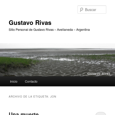
Ir
Ir
al
al
Busc
contenido
contenido
principal
secundario
Gustavo Rivas
Sitio Personal de Gustavo Rivas – Avellaneda – Argentina
Menú
Inicio
Contacto
principal
ARCHIVO DE LA ETIQUETA:
JON
Una muerte