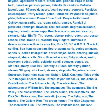
beyond
,
Operación rescate
,
orden
,
otto
,
palance
,
Papá lo sabe
todo
,
paradise
,
paraiso
,
parker
,
Patrulla de caminos
,
Patrulla
juvenil
,
paul
,
Pájaros de acero
,
pearl
,
penrose
,
peppard
,
Perdidos
en el espacio
,
Perry Mason
,
peter
,
Petrocelli
,
Peyton Place
,
photo
,
plato
,
Police woman
,
Project Blue Book
,
Proyecto libro azul
,
Quincy
,
quinn
,
radio
,
rae
,
ragan
,
ralph
,
ramsey
,
Randall el
justiciero
,
randolph
,
Rawhide
,
real
,
recuerdo
,
Regreso del Santo
,
regular
,
remoto
,
renee
,
repp
,
Revólver a la orden
,
rex
,
ricardo
,
richard
,
ricks
,
Rin Tin Tin
,
robert
,
roberto
,
robin
,
roger
,
ron
,
rooster
,
roscoe
,
ross
,
Route 66
,
rowland
,
Roy Rogers
,
Rumbo a lo
desconocido
,
run
,
Run for your life
,
Ruta 66
,
S.E.A.R.C.H.
,
S.W.A.T.
,
schiller
,
Sea hunt
,
sebastian
,
Secret agent
,
serie
,
series antiguas
,
series tv
,
series tv argentina
,
series viejas
,
Shaft
,
sharing
,
shavar
,
shepodd
,
shera
,
sills
,
Six million dollar man
,
Skippy
,
slate
,
smith
,
snowden
,
sodsai
,
sofia
,
soldado
,
sondi
,
spencer
,
squad
,
ss
,
stafford
,
staley
,
Star trek
,
Starsky & Hutch
,
Starsky y Hutch
,
steven
,
Stingray
,
stockwell
,
strauss
,
strip
,
stu
,
Sugarfoot
,
sunset
,
Supercar
,
Superman
,
suzanne
,
Switch
,
T.H.E. Cat
,
tagg
,
Tales of the
77th Bengal Lancers
,
tapia
,
Tarzán
,
taylor
,
thaddeus
,
The Abbot &
Costello show
,
The Addams family
,
The adventurer
,
The
adventures of William Tell
,
The aquanauts
,
The avengers
,
The Big
Valley
,
The bionic woman
,
The Brady bunch
,
The detectives
,
The
Dick Van Dyke show
,
The fantastic journey
,
The flying nun
,
The
fugitive
,
The Gallant Men
,
The green hornet
,
The High Chaparral
,
The incredible Hulk
,
The invaders
,
The invisible man
,
The lone