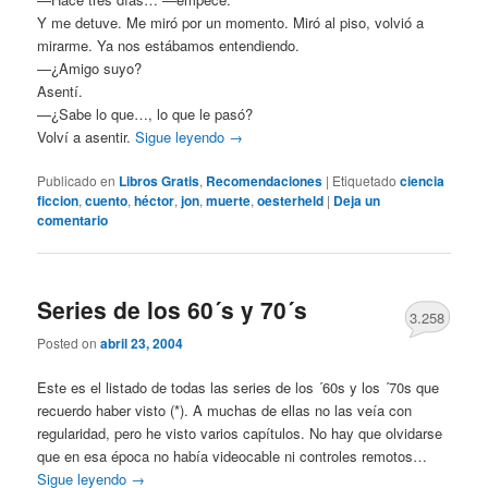
Y me detuve. Me miró por un momento. Miró al piso, volvió a
mirarme. Ya nos estábamos entendiendo.
—¿Amigo suyo?
Asentí.
—¿Sabe lo que…, lo que le pasó?
Volví a asentir.
Sigue leyendo
→
Publicado en
Libros Gratis
,
Recomendaciones
|
Etiquetado
ciencia
ficcion
,
cuento
,
héctor
,
jon
,
muerte
,
oesterheld
|
Deja un
comentario
Series de los 60´s y 70´s
3.258
Posted on
abril 23, 2004
Este es el listado de todas las series de los ´60s y los ´70s que
recuerdo haber visto (*). A muchas de ellas no las veía con
regularidad, pero he visto varios capítulos. No hay que olvidarse
que en esa época no había videocable ni controles remotos…
Sigue leyendo
→