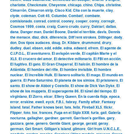
charlotte
,
Checkmate
,
Cheyenne
,
chicago
,
chino
,
Chips
,
christine
,
Cimarrón
,
Cimarron strip
,
Cisco Kid
,
Cita con la muerte
,
clay
,
clyde
,
coleman
,
Colt 45
,
Columbo
,
Combat!
,
combate
,
comisionado
,
conrad
,
control
,
cooney
,
cooper
,
corey
,
corregir
,
Cosmos 1999
,
costa
,
craig
,
Cuero crudo
,
curry
,
Daktari
,
dallas
,
dana
,
Danger man
,
Daniel Boone
,
Daniel el terrible
,
davis
,
Dennis
the menace
,
diaz
,
dick
,
diferencia
,
Diff’rent strokes
,
Dillinger
,
dody
,
don
,
Dos tipos audaces
,
doug
,
Dr. Kildare
,
drummond
,
drury
,
dudley
,
duel
,
ebsen
,
edd
,
eddie
,
edna
,
edward
,
efrem
,
El agente de
C.I.P.O.L.
,
El aventurero
,
El avispón verde
,
El capitán Marte y el
XL5
,
El crucero del amor
,
El detective millonario
,
El FBI en acción
,
El fugitivo
,
El gato
,
El Gran Chaparral
,
El halcón
,
El hombre de la
Atlántida
,
El hombre del rifle
,
El hombre invisible
,
El hombre
nuclear
,
El increíble Hulk
,
El llanero solitario
,
El mago
,
El mundo en
guerra
,
El Pato Saturnino
,
El planeta de los simios
,
El prisionero
,
El
santo
,
El show de Abbot y Costello
,
El show de Dick Van Dyke
,
El
show de los muppets
,
El superagente 86
,
El túnel del tiempo
,
El
virginiano
,
El Zorro
,
elcar
,
Ellery Queen
,
En la cuerda floja
,
epoca
,
error
,
erskine
,
ewell
,
eyck
,
F.B.I.
,
fabray
,
Family affair
,
Fantasy
island
,
fatal
,
Father knows best
,
fats
,
felix
,
Fireball XL5
,
flickr
,
Flipper
,
foto
,
fox
,
frances
,
Fuga en el Siglo XXIII
,
furia
,
gail
,
Galería
nocturna
,
gallagher
,
gardner
,
garrett
,
Garrison’s gorillas
,
gary
,
gazzara
,
gene
,
genero
,
Gentle Giant
,
george
,
gerald
,
geray
,
german
,
Get Smart
,
Gilligan’s island
,
gilmore
,
Girl from U.N.C.L.E.
,
goodwin
,
gordon
,
gracias
,
Granjero último modelo
,
grayson
,
Green