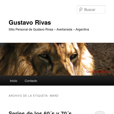
Ir
Ir
al
al
Busc
contenido
contenido
principal
secundario
Gustavo Rivas
Sitio Personal de Gustavo Rivas – Avellaneda – Argentina
Menú
Inicio
Contacto
principal
ARCHIVO DE LA ETIQUETA:
WARD
Series de los 60´s y 70´s