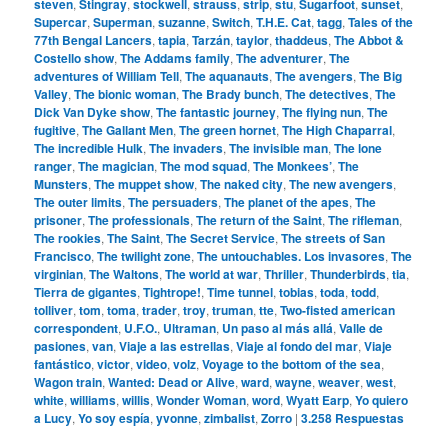
steven
,
Stingray
,
stockwell
,
strauss
,
strip
,
stu
,
Sugarfoot
,
sunset
,
Supercar
,
Superman
,
suzanne
,
Switch
,
T.H.E. Cat
,
tagg
,
Tales of the
77th Bengal Lancers
,
tapia
,
Tarzán
,
taylor
,
thaddeus
,
The Abbot &
Costello show
,
The Addams family
,
The adventurer
,
The
adventures of William Tell
,
The aquanauts
,
The avengers
,
The Big
Valley
,
The bionic woman
,
The Brady bunch
,
The detectives
,
The
Dick Van Dyke show
,
The fantastic journey
,
The flying nun
,
The
fugitive
,
The Gallant Men
,
The green hornet
,
The High Chaparral
,
The incredible Hulk
,
The invaders
,
The invisible man
,
The lone
ranger
,
The magician
,
The mod squad
,
The Monkees’
,
The
Munsters
,
The muppet show
,
The naked city
,
The new avengers
,
The outer limits
,
The persuaders
,
The planet of the apes
,
The
prisoner
,
The professionals
,
The return of the Saint
,
The rifleman
,
The rookies
,
The Saint
,
The Secret Service
,
The streets of San
Francisco
,
The twilight zone
,
The untouchables. Los invasores
,
The
virginian
,
The Waltons
,
The world at war
,
Thriller
,
Thunderbirds
,
tia
,
Tierra de gigantes
,
Tightrope!
,
Time tunnel
,
tobias
,
toda
,
todd
,
tolliver
,
tom
,
toma
,
trader
,
troy
,
truman
,
tte
,
Two-fisted american
correspondent
,
U.F.O.
,
Ultraman
,
Un paso al más allá
,
Valle de
pasiones
,
van
,
Viaje a las estrellas
,
Viaje al fondo del mar
,
Viaje
fantástico
,
victor
,
video
,
volz
,
Voyage to the bottom of the sea
,
Wagon train
,
Wanted: Dead or Alive
,
ward
,
wayne
,
weaver
,
west
,
white
,
williams
,
willis
,
Wonder Woman
,
word
,
Wyatt Earp
,
Yo quiero
a Lucy
,
Yo soy espía
,
yvonne
,
zimbalist
,
Zorro
|
3.258
Respuestas