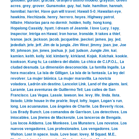
acres
,
grey
,
grover
,
Gunsmoke
,
guy
,
hal
,
hale
,
hamilton
,
hannah
,
hannibal
,
harriet
,
Have gun will travel
,
Hawaii 5-0
,
Hawaiian eye
,
hawkins
,
Hechizada
,
henry
,
herrero
,
heyes
,
Highway patrol
,
hillaire
,
Historias para no dormir
,
holden
,
holly
,
hong kong
,
Hopalong Cassidy
,
hyatt
,
I dream of Jeannie
,
I love Lucy
,
I spy
,
inspector
,
Intriga en Hawai
,
Iron horse
,
Ironside
,
It takes a thief
,
Ivanoe
,
jack
,
jackson
,
jacob
,
jacqueline
,
jaeckel
,
james
,
jay
,
jed
,
jedediah
,
jefe
,
jeff
,
Jim de la jungla
,
Jim West
,
jimmy
,
joan
,
joe
,
Joe
90
,
johnson
,
jon
,
jones
,
joshua
,
jr
,
jud
,
judson
,
Jungle Jim
,
kai
,
kamien
,
keith
,
kelly
,
kid
,
kimberly
,
kirkland
,
Kojak
,
Kolchak
,
kookie
,
kookson
,
Kung fu
,
La caldera del diablo
,
La chica de C.I.P.O.L.
,
La
ciudad desnuda
,
La dimensión desconocida
,
La familia Ingalls
,
La
hora macabra
,
La isla de Gilligan
,
La isla de la fantasía
,
La ley del
revolver
,
La mujer biónica
,
La mujer maravilla
,
La novicia
voladora
,
Ladrón sin destino
,
Lancelot Link
,
Land of the giants
,
lani
,
Laramie
,
Las aventuras de Guillermo Tell
,
Las calles de San
Francisco
,
Las Vegas
,
Lassie
,
lawson
,
lee
,
levy
,
life
,
linda
,
lista
,
listado
,
Little house in the prairie
,
lloyd
,
lofty
,
logan
,
Logan´s run
,
long
,
Los acuanautas
,
Los ángeles de Charlie
,
Los Beverly ricos
,
Los Brady Bunch
,
Los comandos de Garrison
,
Los detectives
,
Los
intocables
,
Los jinetes de Mackenzie
,
Los lanceros de Bengala
,
Los locos Addams
,
Los Monkees
,
Los Munsters
,
Los novatos
,
Los
nuevos vengadores
,
Los profesionales
,
Los vengadores
,
Los
Walton
,
Lost in space
,
louis
,
Love boat
,
lovey
,
M Squad
,
M.E.
,