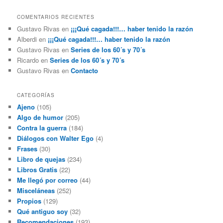
COMENTARIOS RECIENTES
Gustavo Rivas
en
¡¡¡Qué cagada!!!… haber tenido la razón
Alberdi
en
¡¡¡Qué cagada!!!… haber tenido la razón
Gustavo Rivas
en
Series de los 60´s y 70´s
Ricardo
en
Series de los 60´s y 70´s
Gustavo Rivas
en
Contacto
CATEGORÍAS
Ajeno
(105)
Algo de humor
(205)
Contra la guerra
(184)
Diálogos con Walter Ego
(4)
Frases
(30)
Libro de quejas
(234)
Libros Gratis
(22)
Me llegó por correo
(44)
Misceláneas
(252)
Propios
(129)
Qué antiguo soy
(32)
Recomendaciones
(193)