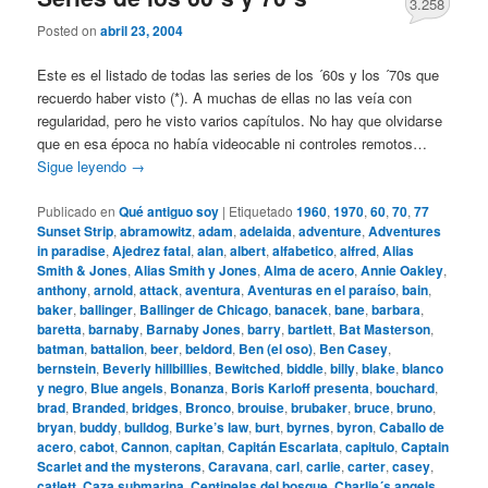
3.258
Posted on
abril 23, 2004
Este es el listado de todas las series de los ´60s y los ´70s que
recuerdo haber visto (*). A muchas de ellas no las veía con
regularidad, pero he visto varios capítulos. No hay que olvidarse
que en esa época no había videocable ni controles remotos…
Sigue leyendo
→
Publicado en
Qué antiguo soy
|
Etiquetado
1960
,
1970
,
60
,
70
,
77
Sunset Strip
,
abramowitz
,
adam
,
adelaida
,
adventure
,
Adventures
in paradise
,
Ajedrez fatal
,
alan
,
albert
,
alfabetico
,
alfred
,
Alias
Smith & Jones
,
Alias Smith y Jones
,
Alma de acero
,
Annie Oakley
,
anthony
,
arnold
,
attack
,
aventura
,
Aventuras en el paraíso
,
bain
,
baker
,
ballinger
,
Ballinger de Chicago
,
banacek
,
bane
,
barbara
,
baretta
,
barnaby
,
Barnaby Jones
,
barry
,
bartlett
,
Bat Masterson
,
batman
,
battalion
,
beer
,
beldord
,
Ben (el oso)
,
Ben Casey
,
bernstein
,
Beverly hillbillies
,
Bewitched
,
biddle
,
billy
,
blake
,
blanco
y negro
,
Blue angels
,
Bonanza
,
Boris Karloff presenta
,
bouchard
,
brad
,
Branded
,
bridges
,
Bronco
,
brouise
,
brubaker
,
bruce
,
bruno
,
bryan
,
buddy
,
bulldog
,
Burke’s law
,
burt
,
byrnes
,
byron
,
Caballo de
acero
,
cabot
,
Cannon
,
capitan
,
Capitán Escarlata
,
capitulo
,
Captain
Scarlet and the mysterons
,
Caravana
,
carl
,
carlie
,
carter
,
casey
,
catlett
,
Caza submarina
,
Centinelas del bosque
,
Charlie´s angels
,