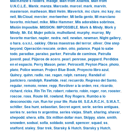
MacKenzie’s raiders
,
madge
,
Man from Atlantis
,
Man from
U.N.C.L.E.
,
Manix
,
manza
,
Marcado
,
marcel
,
mark
,
marvin
,
masterson
,
matheson
,
Matt Helm
,
Maverick
,
mc clure
,
mc kay
,
mc
neil
,
McCloud
,
mercier
,
meriwether
,
Mi bella genio
,
Mi marciano
favorito
,
michael
,
mike
,
Mike Hammer
,
Mis adorables sobrinos
,
Misión imposible
,
MISSION: IMPOSSIBLE
,
Mork & Mindy
,
Mork y
Mindy
,
Mr. Ed
,
Mujer policía
,
mulholland
,
murphy
,
murray
,
My
favorite martian
,
napier
,
nedra
,
neil
,
newlan
,
newman
,
Night gallery
,
o hara
,
o.v.n.i.
,
oakley
,
Obras maestras del terror
,
oliver
,
One step
beyond
,
Operación rescate
,
orden
,
otto
,
palance
,
Papá lo sabe
todo
,
paradise
,
paraiso
,
parker
,
Patrulla de caminos
,
Patrulla
juvenil
,
paul
,
Pájaros de acero
,
pearl
,
penrose
,
peppard
,
Perdidos
en el espacio
,
Perry Mason
,
peter
,
Petrocelli
,
Peyton Place
,
photo
,
plato
,
Police woman
,
Project Blue Book
,
Proyecto libro azul
,
Quincy
,
quinn
,
radio
,
rae
,
ragan
,
ralph
,
ramsey
,
Randall el
justiciero
,
randolph
,
Rawhide
,
real
,
recuerdo
,
Regreso del Santo
,
regular
,
remoto
,
renee
,
repp
,
Revólver a la orden
,
rex
,
ricardo
,
richard
,
ricks
,
Rin Tin Tin
,
robert
,
roberto
,
robin
,
roger
,
ron
,
rooster
,
roscoe
,
ross
,
Route 66
,
rowland
,
Roy Rogers
,
Rumbo a lo
desconocido
,
run
,
Run for your life
,
Ruta 66
,
S.E.A.R.C.H.
,
S.W.A.T.
,
schiller
,
Sea hunt
,
sebastian
,
Secret agent
,
serie
,
series antiguas
,
series tv
,
series tv argentina
,
series viejas
,
Shaft
,
sharing
,
shavar
,
shepodd
,
shera
,
sills
,
Six million dollar man
,
Skippy
,
slate
,
smith
,
snowden
,
sodsai
,
sofia
,
soldado
,
sondi
,
spencer
,
squad
,
ss
,
stafford
,
staley
,
Star trek
,
Starsky & Hutch
,
Starsky y Hutch
,