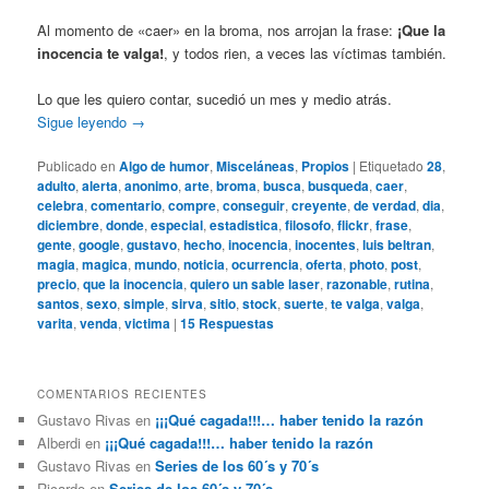
Al momento de «caer» en la broma, nos arrojan la frase:
¡Que la
inocencia te valga!
, y todos rien, a veces las víctimas también.
Lo que les quiero contar, sucedió un mes y medio atrás.
Sigue leyendo
→
Publicado en
Algo de humor
,
Misceláneas
,
Propios
|
Etiquetado
28
,
adulto
,
alerta
,
anonimo
,
arte
,
broma
,
busca
,
busqueda
,
caer
,
celebra
,
comentario
,
compre
,
conseguir
,
creyente
,
de verdad
,
dia
,
diciembre
,
donde
,
especial
,
estadistica
,
filosofo
,
flickr
,
frase
,
gente
,
google
,
gustavo
,
hecho
,
inocencia
,
inocentes
,
luis beltran
,
magia
,
magica
,
mundo
,
noticia
,
ocurrencia
,
oferta
,
photo
,
post
,
precio
,
que la inocencia
,
quiero un sable laser
,
razonable
,
rutina
,
santos
,
sexo
,
simple
,
sirva
,
sitio
,
stock
,
suerte
,
te valga
,
valga
,
varita
,
venda
,
victima
|
15
Respuestas
COMENTARIOS RECIENTES
Gustavo Rivas
en
¡¡¡Qué cagada!!!… haber tenido la razón
Alberdi
en
¡¡¡Qué cagada!!!… haber tenido la razón
Gustavo Rivas
en
Series de los 60´s y 70´s
Ricardo
en
Series de los 60´s y 70´s