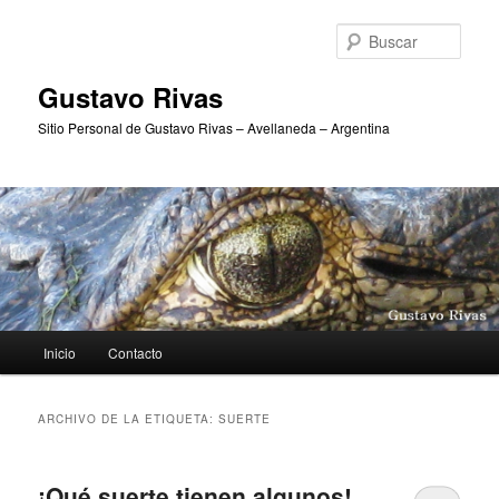
Ir
Ir
al
al
Busc
contenido
contenido
principal
secundario
Gustavo Rivas
Sitio Personal de Gustavo Rivas – Avellaneda – Argentina
Menú
Inicio
Contacto
principal
ARCHIVO DE LA ETIQUETA:
SUERTE
¡Qué suerte tienen algunos!