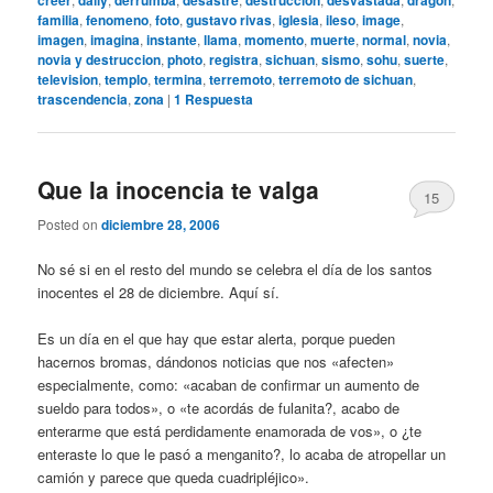
creer
daily
derrumba
desastre
destruccion
desvastada
dragon
familia
,
fenomeno
,
foto
,
gustavo rivas
,
iglesia
,
ileso
,
image
,
imagen
,
imagina
,
instante
,
llama
,
momento
,
muerte
,
normal
,
novia
,
novia y destruccion
,
photo
,
registra
,
sichuan
,
sismo
,
sohu
,
suerte
,
television
,
templo
,
termina
,
terremoto
,
terremoto de sichuan
,
trascendencia
,
zona
|
1
Respuesta
Que la inocencia te valga
15
Posted on
diciembre 28, 2006
No sé si en el resto del mundo se celebra el día de los santos
inocentes el 28 de diciembre. Aquí sí.
Es un día en el que hay que estar alerta, porque pueden
hacernos bromas, dándonos noticias que nos «afecten»
especialmente, como: «acaban de confirmar un aumento de
sueldo para todos», o «te acordás de fulanita?, acabo de
enterarme que está perdidamente enamorada de vos», o ¿te
enteraste lo que le pasó a menganito?, lo acaba de atropellar un
camión y parece que queda cuadripléjico».