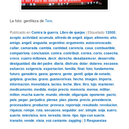
La foto: gentileza de
Tere
.
Publicado en
Contra la guerra
,
Libro de quejas
|
Etiquetado
12000
,
acopio
,
actividad
,
acumula
,
alfredo de angeli
,
algun
,
alimento
,
alto
,
amigo
,
angeli
,
angustia
,
argentino
,
argumento
,
autoconvocado
,
callar
,
camarada
,
cambia
,
cantidad
,
carencia
,
casa
,
combustible
,
compatriota
,
conclusion
,
contra
,
contribuir
,
cortes
,
corto
,
cosecha
,
crece
,
cuatro millones
,
decir
,
derecho
,
desabastecer
,
desarrolla
,
desigualdad
,
dia del padre
,
diaria
,
disfruta
,
dolar
,
dolares
,
escasea
,
esfuerzo
,
exigencia
,
exportacion
,
familia
,
final
,
foto
,
fundamenta
,
futuro
,
ganadera
,
gasta
,
genera
,
gente
,
gentil
,
golpe de estado
,
golpista
,
gracias
,
grano
,
gustavorivas
,
hecho
,
imagen
,
importa
,
informacion
,
investidura
,
lacteo
,
leche
,
libre
,
litro
,
lujo
,
mantener
,
medicamento
,
medida
,
mejor precio
,
memoria
,
menos
,
militar
,
millon
,
mucha suerte
,
mundo
,
ofende
,
oligarquia
,
oponente
,
pacto
,
pais
,
pegar
,
perjudica
,
piense
,
plan
,
planta
,
precio
,
presidencia
,
procesadora
,
productor
,
provoca
,
reportaje
,
resultado
,
revolucion
,
riqueza
,
rompe
,
ruta
,
secuaces
,
seguidor
,
ser
,
simple
,
soja
,
suero
,
suerte
,
televisiva
,
tere
,
teresita
,
tiene
,
tipo
,
tipo con suerte
,
transito
,
vende
,
vista
,
voz cantante
,
zapping
|
3
Respuestas