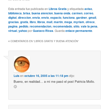
Esta entrada fue publicada en
Libros Gratis
y etiquetada
aviso
,
biblioteca
,
brisa
,
buena atencion
,
buena onda
,
carmen
,
correo
,
digital
,
direccion
,
envia
,
envio
,
espacio
,
funciona
,
gardner
,
gmail
,
gracias
,
gratis
,
libro
,
libros
,
mail
,
martin
,
mega
,
myriam
,
ofrece
,
pagina
,
pedido
,
recomendacion
,
recomendado
,
sitio
,
vale la pena
,
virtual
,
yahoo
por
Gustavo Rivas
. Guarda
enlace permanente
.
4 COMENTARIOS EN “
LIBROS GRATIS Y BUENA ATENCIÓN
”
Luis
en
octubre 16, 2005 a las 11:18 pm
dijo:
Bueno, en realidad… a mi me pasó el post Patricia Mollo.
🙂