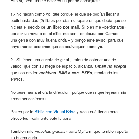
Éso si, permítanme dejarles un par de consejitos:
1.- No hagan como yo, que porque leí que se podían llegar a
pedir hasta dos (2) libros por día, no reparé en que decía que se
hiciera el pedido de
un libro por mail
. Si bien me «perdonaron»
por ser un novato en el sitio, me sentí en deuda con Carmen –
una genia con muy buena onda – y pongo este aviso, para que
haya menos personas que se equivoquen como yo.
2.- Si tienen una cuenta de gmail, traten de obtener una de
yahoo, que con su mega de espacio, alcanza.
Gmail no acepta
que nos envíen
archivos .RAR o con .EXEs
, rebotando los
envíos.
No puse hasta ahora la dirección, porque quería que leyeran mis
«recomendaciones».
Pasen por la
Biblioteca Virtual Brisa
y vean qué tienen para
ofrecerles, realmente vale la pena.
También mis
«muchas gracias»
para Myriam, que también aporta
su buena onda.