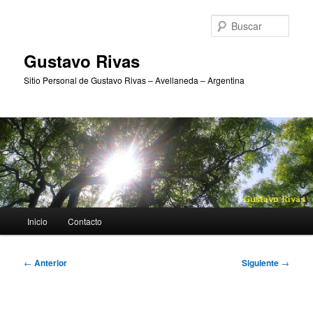
Ir
al
Busc
contenido
principal
Gustavo Rivas
Sitio Personal de Gustavo Rivas – Avellaneda – Argentina
Menú
Inicio
Contacto
principal
Navegación
←
Anterior
Siguiente
→
de
entradas