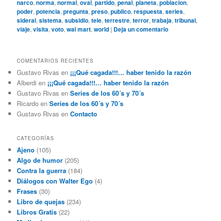
narco
,
norma
,
normal
,
oval
,
partido
,
penal
,
planeta
,
poblacion
,
poder
,
potencia
,
pregunta
,
preso
,
publico
,
respuesta
,
series
,
sideral
,
sistema
,
subsidio
,
tele
,
terrestre
,
terror
,
trabaja
,
tribunal
,
viaje
,
visita
,
voto
,
wal mart
,
world
|
Deja un comentario
COMENTARIOS RECIENTES
Gustavo Rivas
en
¡¡¡Qué cagada!!!… haber tenido la razón
Alberdi
en
¡¡¡Qué cagada!!!… haber tenido la razón
Gustavo Rivas
en
Series de los 60´s y 70´s
Ricardo
en
Series de los 60´s y 70´s
Gustavo Rivas
en
Contacto
CATEGORÍAS
Ajeno
(105)
Algo de humor
(205)
Contra la guerra
(184)
Diálogos con Walter Ego
(4)
Frases
(30)
Libro de quejas
(234)
Libros Gratis
(22)