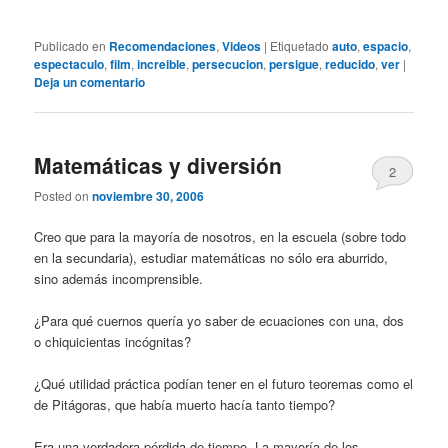
Publicado en
Recomendaciones
,
Videos
|
Etiquetado
auto
,
espacio
,
espectaculo
,
film
,
increible
,
persecucion
,
persigue
,
reducido
,
ver
|
Deja un comentario
Matemáticas y diversión
2
Posted on
noviembre 30, 2006
Creo que para la mayoría de nosotros, en la escuela (sobre todo
en la secundaria), estudiar matemáticas no sólo era aburrido,
sino además incomprensible.
¿Para qué cuernos quería yo saber de ecuaciones con una, dos
o chiquicientas incógnitas?
¿Qué utilidad práctica podían tener en el futuro teoremas como el
de Pitágoras, que había muerto hacía tanto tiempo?
Era una verdadera pérdida de tiempo. La mayoría de los