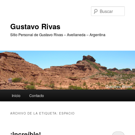
Ir
Ir
al
al
Busc
contenido
contenido
principal
secundario
Gustavo Rivas
Sitio Personal de Gustavo Rivas – Avellaneda – Argentina
Menú
Inicio
Contacto
principal
ARCHIVO DE LA ETIQUETA:
ESPACIO
¡Increíble!