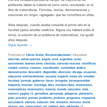
profesores daban la materia tal como venía «envasada» en el
libro de matemáticas. Fórmulas, teorías, demostraciones y
soluciones sin ningún «agregado» que las convirtiera en útiles.
Años después, cuando estaba cursando el primer año en la
facultad (quise estudiar medicina. Alguna vez hablaré sobre el
tema), la solución de un problema de matemáticas, me ayudó
años después.
Sigue leyendo
→
Publicado en
Libros Gratis
,
Recomendaciones
|
Etiquetado
aburrido
,
adrian paenza
,
angulo
,
area
,
argentina
,
arnet
,
astronomia
,
buenos aires
,
ciencias
,
ciencias exactas
,
cientificos
,
ciudad
,
conoce
,
conocer
,
coordinador
,
curiosidad
,
dedica
,
demostracion
,
descubrir
,
disponible
,
diversion
,
divulga
,
ecuacion
,
educared
,
entretenimiento
,
escuela
,
espacio
,
estas ahi
,
estudiar
,
facultad
,
formula
,
gobierno
,
hacer
,
incognita
,
incomprensible
,
industria
,
inventar
,
investiga
,
libro
,
mariano ribas
,
matematica
,
matematicas
,
matematico
,
materia
,
mundo
,
naturales
,
nota
,
numero
,
pagina 12
,
periodista
,
personaje
,
pitagoras
,
planetario
,
post
,
practica
,
prensa
,
problema
,
profesor
,
programa
,
respuesta
,
secundaria
,
silencio
,
solucion
,
tele
,
tematica
,
teorema
,
teoria
,
tiempo
,
uba
,
universidad
,
util
,
utilidad
,
web
,
wikipedia
|
2