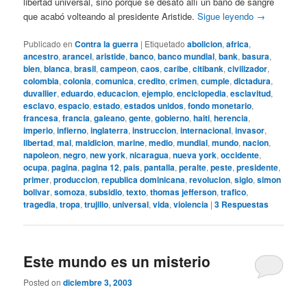
libertad universal, sino porque se desató allí un baño de sangre
que acabó volteando al presidente Aristide.
Sigue leyendo
→
Publicado en
Contra la guerra
|
Etiquetado
abolicion
,
africa
,
ancestro
,
arancel
,
aristide
,
banco
,
banco mundial
,
bank
,
basura
,
bien
,
blanca
,
brasil
,
campeon
,
caos
,
caribe
,
citibank
,
civilizador
,
colombia
,
colonia
,
comunica
,
credito
,
crimen
,
cumple
,
dictadura
,
duvallier
,
eduardo
,
educacion
,
ejemplo
,
enciclopedia
,
esclavitud
,
esclavo
,
espacio
,
estado
,
estados unidos
,
fondo monetario
,
francesa
,
francia
,
galeano
,
gente
,
gobierno
,
haiti
,
herencia
,
imperio
,
infierno
,
inglaterra
,
instruccion
,
internacional
,
invasor
,
libertad
,
mal
,
maldicion
,
marine
,
medio
,
mundial
,
mundo
,
nacion
,
napoleon
,
negro
,
new york
,
nicaragua
,
nueva york
,
occidente
,
ocupa
,
pagina
,
pagina 12
,
pais
,
pantalla
,
peralte
,
peste
,
presidente
,
primer
,
produccion
,
republica dominicana
,
revolucion
,
siglo
,
simon
bolivar
,
somoza
,
subsidio
,
texto
,
thomas jefferson
,
trafico
,
tragedia
,
tropa
,
trujillo
,
universal
,
vida
,
violencia
|
3
Respuestas
Este mundo es un misterio
Posted on
diciembre 3, 2003