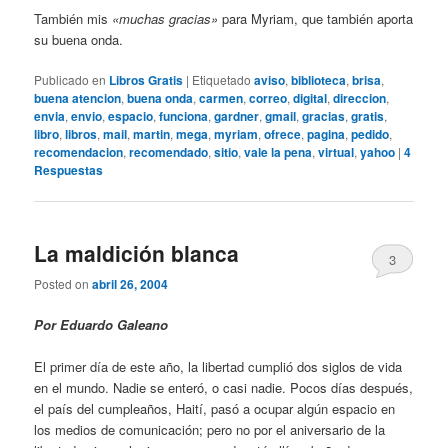
También mis
«muchas gracias»
para Myriam, que también aporta
su buena onda.
Publicado en
Libros Gratis
|
Etiquetado
aviso
,
biblioteca
,
brisa
,
buena atencion
,
buena onda
,
carmen
,
correo
,
digital
,
direccion
,
envia
,
envio
,
espacio
,
funciona
,
gardner
,
gmail
,
gracias
,
gratis
,
libro
,
libros
,
mail
,
martin
,
mega
,
myriam
,
ofrece
,
pagina
,
pedido
,
recomendacion
,
recomendado
,
sitio
,
vale la pena
,
virtual
,
yahoo
|
4
Respuestas
La maldición blanca
3
Posted on
abril 26, 2004
Por Eduardo Galeano
El primer día de este año, la libertad cumplió dos siglos de vida
en el mundo. Nadie se enteró, o casi nadie. Pocos días después,
el país del cumpleaños, Haití, pasó a ocupar algún espacio en
los medios de comunicación; pero no por el aniversario de la