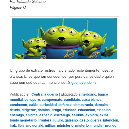
Por Eduardo Galeano
Página/12
Un grupo de extraterrestres ha visitado recientemente nuestro
planeta. Ellos querían conocernos, por pura curiosidad o quién
sabe con qué ocultas intenciones.
Sigue leyendo
→
Publicado en
Contra la guerra
|
Etiquetado
americano
,
banco
mundial
,
banquero
,
campeonato
,
candidato
,
casa blanca
,
continente
,
cuida
,
curiosidad
,
defensa
,
democracia
,
derecho
,
deuda
,
dirigente
,
domina
,
droga
,
eduardo
,
educacion
,
eleccion
,
enemigo
,
enigma
,
espacio
,
estratega
,
estudia
,
explora
,
extra
,
fondo monetario
,
frontera
,
futuro
,
galeano
,
gasto
,
guerra
,
intencion
,
irak
,
libia
,
mc donald
,
militar
,
ministerio
,
misterio
,
mundial
,
mundo
,