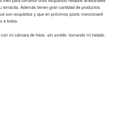
 Irwo para tomarse unos exquisitos helados artesanales
su terracita. Además tienen gran cantidad de productos
que son exquisitos y que en próximos posts mencionaré
o a todos.
é con mi cámara de fotos -sin sonido- tomando mi helado