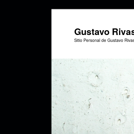
Ir
Ir
al
al
contenido
contenido
Gustavo Riva
principal
secundario
Sitio Personal de Gustavo Riva