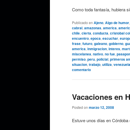
Como toda fantasía, hubiera sid
Publicado en
Ajeno
,
Algo de humor
cabral
,
amazonas
,
america
,
ameri
chile
,
cierta
,
conducta
,
cristobal co
encuentro
,
epoca
,
escuchar
,
europ
frase
,
futuro
,
galeano
,
gobierno
,
gu
america
,
inmigracion
,
interes
,
mart
miscelanea
,
nativo
,
no fue
,
pasapor
permiso
,
peru
,
policial
,
primeros a
situacion
,
trabajo
,
utiliza
,
venezuel
comentario
Vacaciones en 
Posted on
marzo 12, 2008
Estuve unos días en Córdoba (