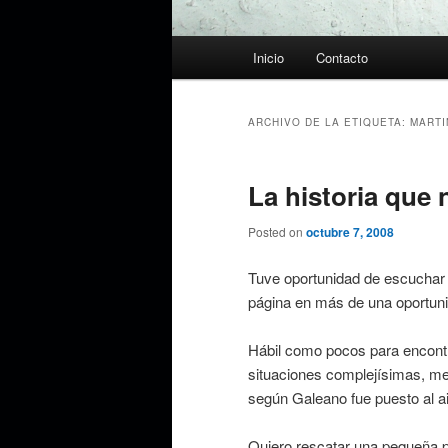
Menú
Inicio
Contacto
principal
ARCHIVO DE LA ETIQUETA:
MARTI
La historia que 
Posted on
octubre 7, 2008
Tuve oportunidad de escuchar 
página en más de una oportuni
Hábil como pocos para encontr
situaciones complejísimas, me 
según Galeano fue puesto al ai
Quiero rescatar una pequeña p