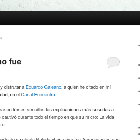
N
no fue
y disfrutar a
Eduardo Galeano
, a quien he citado en mi
dad, en el
Canal Encuentro
.
ar en frases sencillas las explicaciones más sesudas a
cautivó durante todo el tiempo en que su micro: La vida
re.
arte de su charla titulada «Los primeros Americanos», que