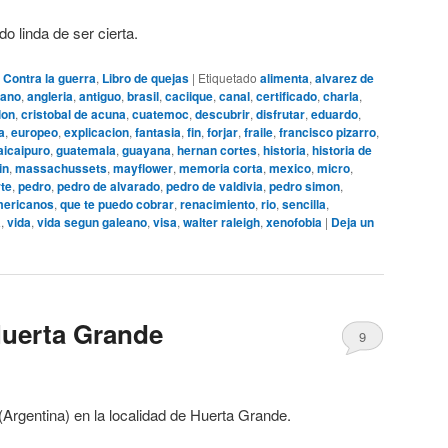
o linda de ser cierta.
,
Contra la guerra
,
Libro de quejas
|
Etiquetado
alimenta
,
alvarez de
cano
,
angleria
,
antiguo
,
brasil
,
caciique
,
canal
,
certificado
,
charla
,
lon
,
cristobal de acuna
,
cuatemoc
,
descubrir
,
disfrutar
,
eduardo
,
a
,
europeo
,
explicacion
,
fantasia
,
fin
,
forjar
,
fraile
,
francisco pizarro
,
aicaipuro
,
guatemala
,
guayana
,
hernan cortes
,
historia
,
historia de
in
,
massachussets
,
mayflower
,
memoria corta
,
mexico
,
micro
,
te
,
pedro
,
pedro de alvarado
,
pedro de valdivia
,
pedro simon
,
mericanos
,
que te puedo cobrar
,
renacimiento
,
rio
,
sencilla
,
a
,
vida
,
vida segun galeano
,
visa
,
walter raleigh
,
xenofobia
|
Deja un
Huerta Grande
9
Argentina) en la localidad de Huerta Grande.