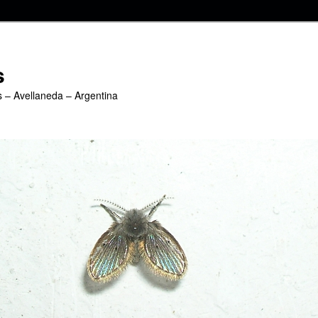
s
s – Avellaneda – Argentina