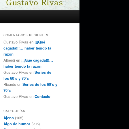
COMENTARIOS RECIENTES
Gustavo Rivas
en
¡¡¡Qué
cagada!!!… haber tenido la
razón
Alberdi
en
¡¡¡Qué cagada!!!…
haber tenido la razón
Gustavo Rivas
en
Series de
los 60´s y 70´s
Ricardo
en
Series de los 60´s y
70´s
Gustavo Rivas
en
Contacto
CATEGORÍAS
Ajeno
(105)
Algo de humor
(205)