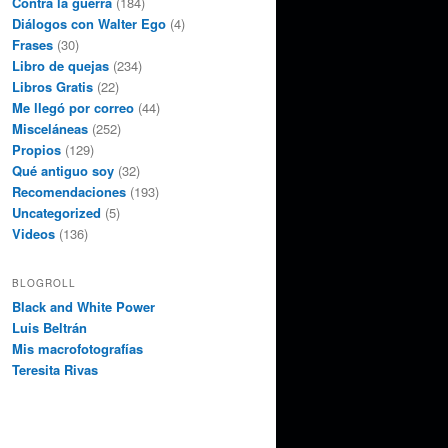
Contra la guerra
(184)
Diálogos con Walter Ego
(4)
Frases
(30)
Libro de quejas
(234)
Libros Gratis
(22)
Me llegó por correo
(44)
Misceláneas
(252)
Propios
(129)
Qué antiguo soy
(32)
Recomendaciones
(193)
Uncategorized
(5)
Videos
(136)
BLOGROLL
Black and White Power
Luis Beltrán
Mis macrofotografías
Teresita Rivas