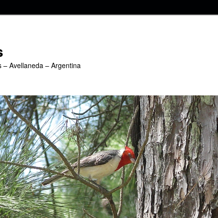
s
s – Avellaneda – Argentina