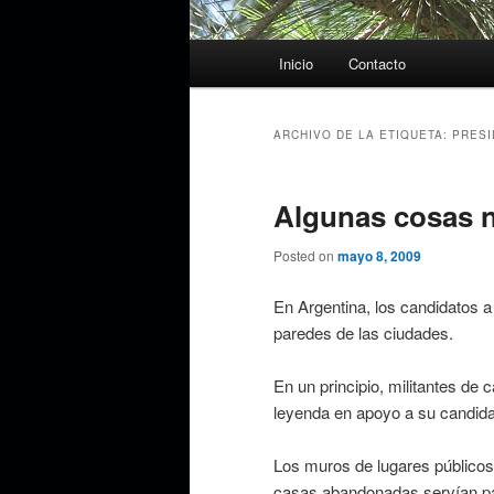
Menú
Inicio
Contacto
principal
ARCHIVO DE LA ETIQUETA:
PRESI
Algunas cosas n
Posted on
mayo 8, 2009
En Argentina, los candidatos a
paredes de las ciudades.
En un principio, militantes de
leyenda en apoyo a su candida
Los muros de lugares públicos,
casas abandonadas servían pa