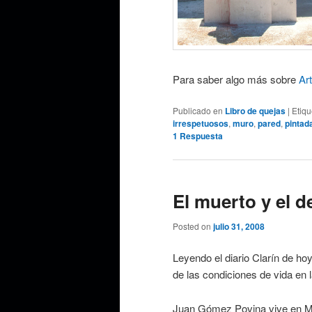
Para saber algo más sobre
Art
Publicado en
Libro de quejas
|
Etiq
irrespetuosos
,
muro
,
pared
,
pintad
1
Respuesta
El muerto y el d
Posted on
julio 31, 2008
Leyendo el diario Clarín de ho
de las condiciones de vida en l
Juan Gómez Povina vive en M