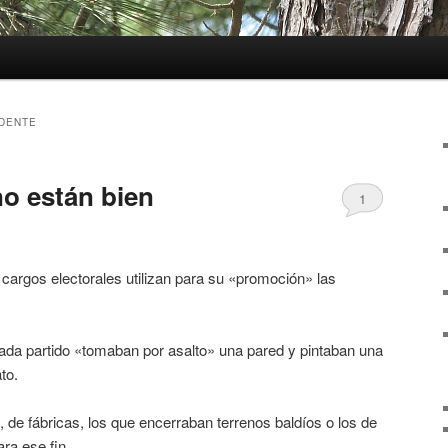
DENTE
o están bien
1
 cargos electorales utilizan para su «promoción» las
 cada partido «tomaban por asalto» una pared y pintaban una
to.
 de fábricas, los que encerraban terrenos baldíos o los de
ra ese fin.