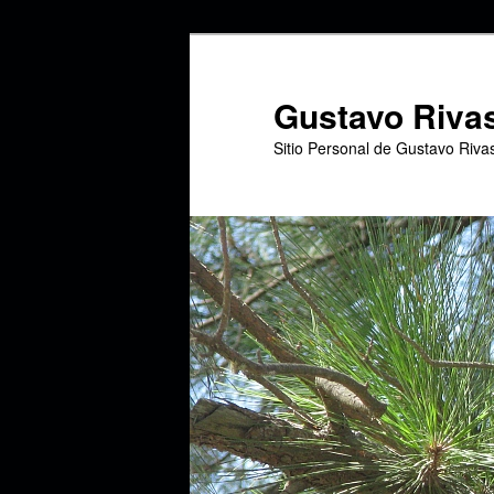
Ir
Ir
al
al
contenido
contenido
Gustavo Riva
principal
secundario
Sitio Personal de Gustavo Riva