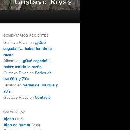
COMENTARIOS RECIENTES
Gustavo Rivas
en
¡¡¡Qué
cagada!!!… haber tenido la
razón
Alberdi
en
¡¡¡Qué cagada!!!…
haber tenido la razón
Gustavo Rivas
en
Series de
los 60´s y 70´s
Ricardo
en
Series de los 60´s y
70´s
Gustavo Rivas
en
Contacto
CATEGORÍAS
Ajeno
(105)
Algo de humor
(205)