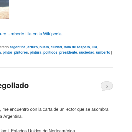
uro Umberto Illia en la Wikipedia
.
uetado
argentina
,
arturo
,
busto
,
ciudad
,
falta de respeto
,
illia
,
a
,
pintor
,
pintores
,
pintura
,
politicos
,
presidente
,
suciedad
,
umberto
|
egollado
5
y, me encuentro con la carta de un lector que se asombra
a Argentina.
iami, Estados Unidos de Norteamérica.