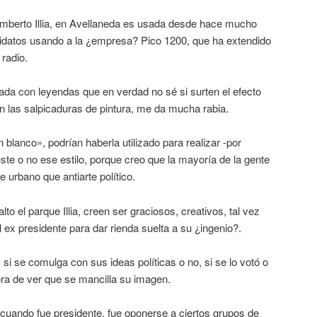
mberto Illia, en Avellaneda es usada desde hace mucho
idatos usando a la ¿empresa? Pico 1200, que ha extendido
radio.
ada con leyendas que en verdad no sé si surten el efecto
 las salpicaduras de pintura, me da mucha rabia.
blanco», podrían haberla utilizado para realizar -por
uste o no ese estilo, porque creo que la mayoría de la gente
e urbano que antiarte político.
to el parque Illia, creen ser graciosos, creativos, tal vez
del ex presidente para dar rienda suelta a su ¿ingenio?.
 si se comulga con sus ideas políticas o no, si se lo votó o
ora de ver que se mancilla su imagen.
a cuando fue presidente, fue oponerse a ciertos grupos de