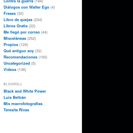
Contra la guerra
(184)
Diálogos con Walter Ego
(4)
Frases
(30)
Libro de quejas
(234)
Libros Gratis
(22)
Me llegó por correo
(44)
Misceláneas
(252)
Propios
(129)
Qué antiguo soy
(32)
Recomendaciones
(193)
Uncategorized
(5)
Videos
(136)
BLOGROLL
Black and White Power
Luis Beltrán
Mis macrofotografías
Teresita Rivas