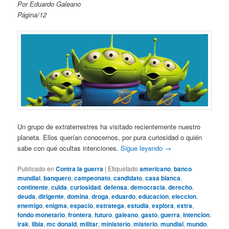
Por Eduardo Galeano
Página/12
Un grupo de extraterrestres ha visitado recientemente nuestro
planeta. Ellos querían conocernos, por pura curiosidad o quién
sabe con qué ocultas intenciones.
Sigue leyendo
→
Publicado en
Contra la guerra
|
Etiquetado
americano
,
banco
mundial
,
banquero
,
campeonato
,
candidato
,
casa blanca
,
continente
,
cuida
,
curiosidad
,
defensa
,
democracia
,
derecho
,
deuda
,
dirigente
,
domina
,
droga
,
eduardo
,
educacion
,
eleccion
,
enemigo
,
enigma
,
espacio
,
estratega
,
estudia
,
explora
,
extra
,
fondo monetario
,
frontera
,
futuro
,
galeano
,
gasto
,
guerra
,
intencion
,
irak
,
libia
,
mc donald
,
militar
,
ministerio
,
misterio
,
mundial
,
mundo
,