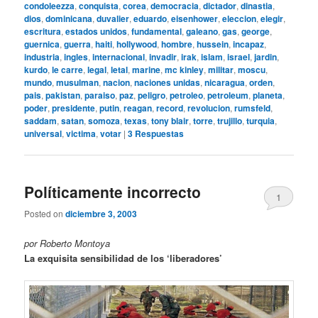
condoleezza
,
conquista
,
corea
,
democracia
,
dictador
,
dinastia
,
dios
,
dominicana
,
duvalier
,
eduardo
,
eisenhower
,
eleccion
,
elegir
,
escritura
,
estados unidos
,
fundamental
,
galeano
,
gas
,
george
,
guernica
,
guerra
,
haiti
,
hollywood
,
hombre
,
hussein
,
incapaz
,
industria
,
ingles
,
internacional
,
invadir
,
irak
,
islam
,
israel
,
jardin
,
kurdo
,
le carre
,
legal
,
letal
,
marine
,
mc kinley
,
militar
,
moscu
,
mundo
,
musulman
,
nacion
,
naciones unidas
,
nicaragua
,
orden
,
pais
,
pakistan
,
paraiso
,
paz
,
peligro
,
petroleo
,
petroleum
,
planeta
,
poder
,
presidente
,
putin
,
reagan
,
record
,
revolucion
,
rumsfeld
,
saddam
,
satan
,
somoza
,
texas
,
tony blair
,
torre
,
trujillo
,
turquia
,
universal
,
victima
,
votar
|
3
Respuestas
Políticamente incorrecto
1
Posted on
diciembre 3, 2003
por Roberto Montoya
La exquisita sensibilidad de los ‘liberadores’