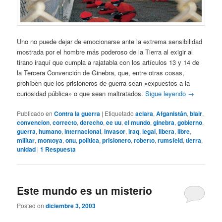
Uno no puede dejar de emocionarse ante la extrema sensibilidad
mostrada por el hombre más poderoso de la Tierra al exigir al
tirano iraquí que cumpla a rajatabla con los artículos 13 y 14 de
la Tercera Convención de Ginebra, que, entre otras cosas,
prohíben que los prisioneros de guerra sean «expuestos a la
curiosidad pública» o que sean maltratados.
Sigue leyendo
→
Publicado en
Contra la guerra
|
Etiquetado
aclara
,
Afganistán
,
blair
,
convencion
,
correcto
,
derecho
,
ee uu
,
el mundo
,
ginebra
,
gobierno
,
guerra
,
humano
,
internacional
,
invasor
,
iraq
,
legal
,
libera
,
libre
,
militar
,
montoya
,
onu
,
politica
,
prisionero
,
roberto
,
rumsfeld
,
tierra
,
unidad
|
1
Respuesta
Este mundo es un misterio
Posted on
diciembre 3, 2003