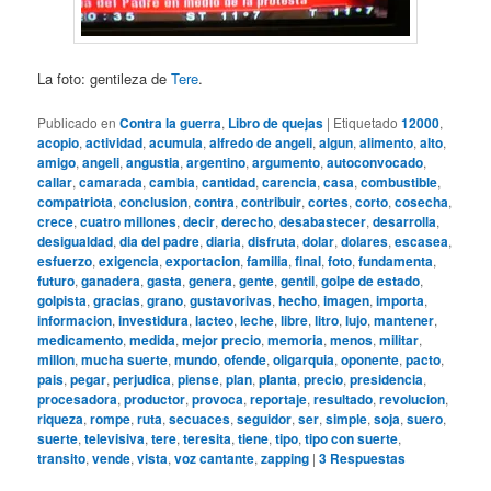
La foto: gentileza de
Tere
.
Publicado en
Contra la guerra
,
Libro de quejas
|
Etiquetado
12000
,
acopio
,
actividad
,
acumula
,
alfredo de angeli
,
algun
,
alimento
,
alto
,
amigo
,
angeli
,
angustia
,
argentino
,
argumento
,
autoconvocado
,
callar
,
camarada
,
cambia
,
cantidad
,
carencia
,
casa
,
combustible
,
compatriota
,
conclusion
,
contra
,
contribuir
,
cortes
,
corto
,
cosecha
,
crece
,
cuatro millones
,
decir
,
derecho
,
desabastecer
,
desarrolla
,
desigualdad
,
dia del padre
,
diaria
,
disfruta
,
dolar
,
dolares
,
escasea
,
esfuerzo
,
exigencia
,
exportacion
,
familia
,
final
,
foto
,
fundamenta
,
futuro
,
ganadera
,
gasta
,
genera
,
gente
,
gentil
,
golpe de estado
,
golpista
,
gracias
,
grano
,
gustavorivas
,
hecho
,
imagen
,
importa
,
informacion
,
investidura
,
lacteo
,
leche
,
libre
,
litro
,
lujo
,
mantener
,
medicamento
,
medida
,
mejor precio
,
memoria
,
menos
,
militar
,
millon
,
mucha suerte
,
mundo
,
ofende
,
oligarquia
,
oponente
,
pacto
,
pais
,
pegar
,
perjudica
,
piense
,
plan
,
planta
,
precio
,
presidencia
,
procesadora
,
productor
,
provoca
,
reportaje
,
resultado
,
revolucion
,
riqueza
,
rompe
,
ruta
,
secuaces
,
seguidor
,
ser
,
simple
,
soja
,
suero
,
suerte
,
televisiva
,
tere
,
teresita
,
tiene
,
tipo
,
tipo con suerte
,
transito
,
vende
,
vista
,
voz cantante
,
zapping
|
3
Respuestas