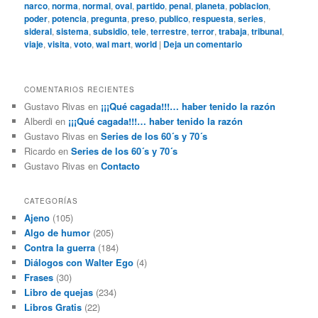
narco
,
norma
,
normal
,
oval
,
partido
,
penal
,
planeta
,
poblacion
,
poder
,
potencia
,
pregunta
,
preso
,
publico
,
respuesta
,
series
,
sideral
,
sistema
,
subsidio
,
tele
,
terrestre
,
terror
,
trabaja
,
tribunal
,
viaje
,
visita
,
voto
,
wal mart
,
world
|
Deja un comentario
COMENTARIOS RECIENTES
Gustavo Rivas
en
¡¡¡Qué cagada!!!… haber tenido la razón
Alberdi
en
¡¡¡Qué cagada!!!… haber tenido la razón
Gustavo Rivas
en
Series de los 60´s y 70´s
Ricardo
en
Series de los 60´s y 70´s
Gustavo Rivas
en
Contacto
CATEGORÍAS
Ajeno
(105)
Algo de humor
(205)
Contra la guerra
(184)
Diálogos con Walter Ego
(4)
Frases
(30)
Libro de quejas
(234)
Libros Gratis
(22)