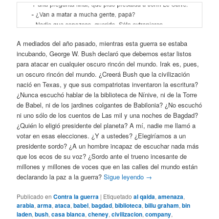
A mediados del año pasado, mientras esta guerra se estaba
incubando, George W. Bush declaró que debemos estar listos
para atacar en cualquier oscuro rincón del mundo. Irak es, pues,
un oscuro rincón del mundo. ¿Creerá Bush que la civilización
nació en Texas, y que sus compatriotas inventaron la escritura?
¿Nunca escuchó hablar de la biblioteca de Nínive, ni de la Torre
de Babel, ni de los jardines colgantes de Babilonia? ¿No escuchó
ni uno sólo de los cuentos de Las mil y una noches de Bagdad?
¿Quién lo eligió presidente del planeta? A mí, nadie me llamó a
votar en esas elecciones. ¿Y a ustedes? ¿Elegiríamos a un
presidente sordo? ¿A un hombre incapaz de escuchar nada más
que los ecos de su voz? ¿Sordo ante el trueno incesante de
millones y millones de voces que en las calles del mundo están
declarando la paz a la guerra?
Sigue leyendo
→
Publicado en
Contra la guerra
|
Etiquetado
al qaida
,
amenaza
,
arabia
,
arma
,
ataca
,
babel
,
bagdad
,
biblioteca
,
billu graham
,
bin
laden
,
bush
,
casa blanca
,
cheney
,
civilizacion
,
company
,