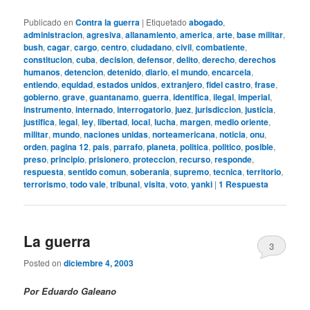
Publicado en
Contra la guerra
|
Etiquetado
abogado
,
administracion
,
agresiva
,
allanamiento
,
america
,
arte
,
base militar
,
bush
,
cagar
,
cargo
,
centro
,
ciudadano
,
civil
,
combatiente
,
constitucion
,
cuba
,
decision
,
defensor
,
delito
,
derecho
,
derechos
humanos
,
detencion
,
detenido
,
diario
,
el mundo
,
encarcela
,
entiendo
,
equidad
,
estados unidos
,
extranjero
,
fidel castro
,
frase
,
gobierno
,
grave
,
guantanamo
,
guerra
,
identifica
,
ilegal
,
imperial
,
instrumento
,
internado
,
interrogatorio
,
juez
,
jurisdiccion
,
justicia
,
justifica
,
legal
,
ley
,
libertad
,
local
,
lucha
,
margen
,
medio oriente
,
militar
,
mundo
,
naciones unidas
,
norteamericana
,
noticia
,
onu
,
orden
,
pagina 12
,
pais
,
parrafo
,
planeta
,
politica
,
politico
,
posible
,
preso
,
principio
,
prisionero
,
proteccion
,
recurso
,
responde
,
respuesta
,
sentido comun
,
soberania
,
supremo
,
tecnica
,
territorio
,
terrorismo
,
todo vale
,
tribunal
,
visita
,
voto
,
yanki
|
1
Respuesta
La guerra
3
Posted on
diciembre 4, 2003
Por Eduardo Galeano