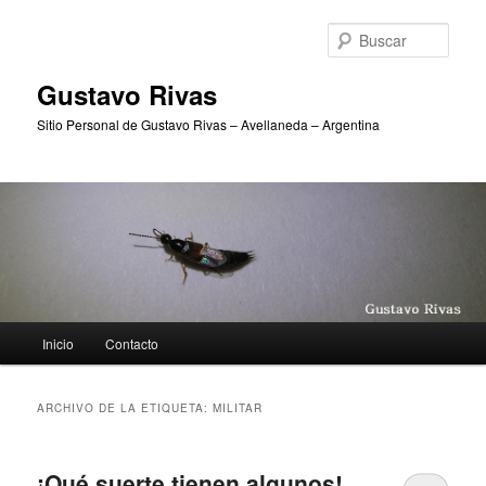
Ir
Ir
al
al
Busc
contenido
contenido
principal
secundario
Gustavo Rivas
Sitio Personal de Gustavo Rivas – Avellaneda – Argentina
Menú
Inicio
Contacto
principal
ARCHIVO DE LA ETIQUETA:
MILITAR
¡Qué suerte tienen algunos!