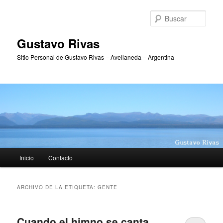
Ir
Ir
al
al
Busc
contenido
contenido
principal
secundario
Gustavo Rivas
Sitio Personal de Gustavo Rivas – Avellaneda – Argentina
Menú
Inicio
Contacto
principal
ARCHIVO DE LA ETIQUETA:
GENTE
Cuando el himno se canta