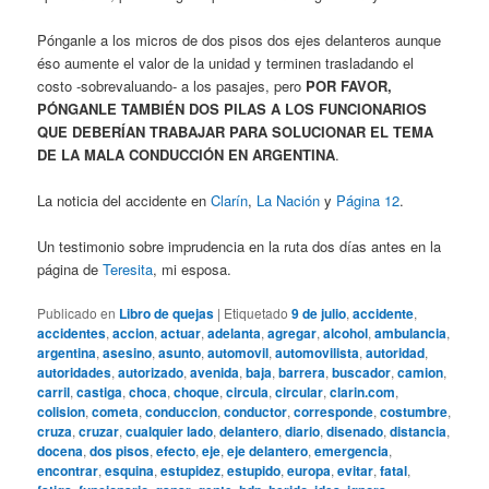
Pónganle a los micros de dos pisos dos ejes delanteros aunque
éso aumente el valor de la unidad y terminen trasladando el
costo -sobrevaluando- a los pasajes, pero
POR FAVOR,
PÓNGANLE TAMBIÉN DOS PILAS A LOS FUNCIONARIOS
QUE DEBERÍAN TRABAJAR PARA SOLUCIONAR EL TEMA
DE LA MALA CONDUCCIÓN EN ARGENTINA
.
La noticia del accidente en
Clarín
,
La Nación
y
Página 12
.
Un testimonio sobre imprudencia en la ruta dos días antes en la
página de
Teresita
, mi esposa.
Publicado en
Libro de quejas
|
Etiquetado
9 de julio
,
accidente
,
accidentes
,
accion
,
actuar
,
adelanta
,
agregar
,
alcohol
,
ambulancia
,
argentina
,
asesino
,
asunto
,
automovil
,
automovilista
,
autoridad
,
autoridades
,
autorizado
,
avenida
,
baja
,
barrera
,
buscador
,
camion
,
carril
,
castiga
,
choca
,
choque
,
circula
,
circular
,
clarin.com
,
colision
,
cometa
,
conduccion
,
conductor
,
corresponde
,
costumbre
,
cruza
,
cruzar
,
cualquier lado
,
delantero
,
diario
,
disenado
,
distancia
,
docena
,
dos pisos
,
efecto
,
eje
,
eje delantero
,
emergencia
,
encontrar
,
esquina
,
estupidez
,
estupido
,
europa
,
evitar
,
fatal
,