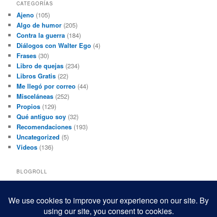
CATEGORÍAS
Ajeno
(105)
Algo de humor
(205)
Contra la guerra
(184)
Diálogos con Walter Ego
(4)
Frases
(30)
Libro de quejas
(234)
Libros Gratis
(22)
Me llegó por correo
(44)
Misceláneas
(252)
Propios
(129)
Qué antiguo soy
(32)
Recomendaciones
(193)
Uncategorized
(5)
Videos
(136)
BLOGROLL
Black and White Power
Luis Beltrán
Mis macrofotografías
Teresita Rivas