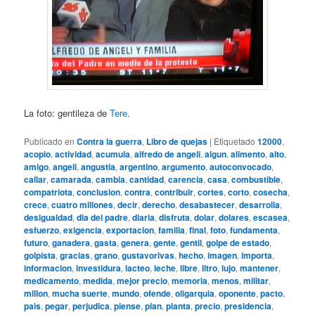
La foto: gentileza de
Tere
.
Publicado en
Contra la guerra
,
Libro de quejas
|
Etiquetado
12000
,
acopio
,
actividad
,
acumula
,
alfredo de angeli
,
algun
,
alimento
,
alto
,
amigo
,
angeli
,
angustia
,
argentino
,
argumento
,
autoconvocado
,
callar
,
camarada
,
cambia
,
cantidad
,
carencia
,
casa
,
combustible
,
compatriota
,
conclusion
,
contra
,
contribuir
,
cortes
,
corto
,
cosecha
,
crece
,
cuatro millones
,
decir
,
derecho
,
desabastecer
,
desarrolla
,
desigualdad
,
dia del padre
,
diaria
,
disfruta
,
dolar
,
dolares
,
escasea
,
esfuerzo
,
exigencia
,
exportacion
,
familia
,
final
,
foto
,
fundamenta
,
futuro
,
ganadera
,
gasta
,
genera
,
gente
,
gentil
,
golpe de estado
,
golpista
,
gracias
,
grano
,
gustavorivas
,
hecho
,
imagen
,
importa
,
informacion
,
investidura
,
lacteo
,
leche
,
libre
,
litro
,
lujo
,
mantener
,
medicamento
,
medida
,
mejor precio
,
memoria
,
menos
,
militar
,
millon
,
mucha suerte
,
mundo
,
ofende
,
oligarquia
,
oponente
,
pacto
,
pais
,
pegar
,
perjudica
,
piense
,
plan
,
planta
,
precio
,
presidencia
,