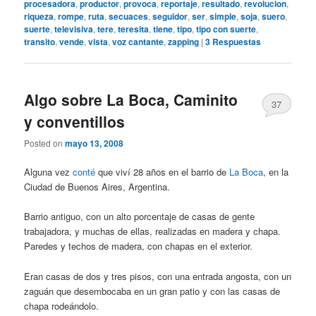
procesadora
,
productor
,
provoca
,
reportaje
,
resultado
,
revolucion
,
riqueza
,
rompe
,
ruta
,
secuaces
,
seguidor
,
ser
,
simple
,
soja
,
suero
,
suerte
,
televisiva
,
tere
,
teresita
,
tiene
,
tipo
,
tipo con suerte
,
transito
,
vende
,
vista
,
voz cantante
,
zapping
|
3
Respuestas
Algo sobre La Boca, Caminito
37
y conventillos
Posted on
mayo 13, 2008
Alguna vez
conté
que viví 28 años en el barrio de
La Boca
, en la
Ciudad de Buenos Aires, Argentina.
Barrio antiguo, con un alto porcentaje de casas de gente
trabajadora, y muchas de ellas, realizadas en madera y chapa.
Paredes y techos de madera, con chapas en el exterior.
Eran casas de dos y tres pisos, con una entrada angosta, con un
zaguán que desembocaba en un gran patio y con las casas de
chapa rodeándolo.