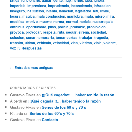
fatiga
,
funcionario
,
ganar
,
gente
,
hdp
,
herido
,
idea
,
ignora
,
impericia
,
impresiona
,
imprudencia
,
inconciencia
,
infraccion
,
inseguro
,
institucion
,
intenta
,
lanacion
,
legislador
,
ley
,
limite
,
locura
,
magica
,
mala conduccion
,
maniobra
,
mata
,
micro
,
mira
,
modifica
,
motivo
,
muerto
,
norma
,
normal
,
noticia
,
nuestro pais
,
omnibus
,
oportunidad
,
pilas
,
policia
,
probable
,
prohibicion
,
provoca
,
provocar
,
respeta
,
ruta
,
seguir
,
sirena
,
sociedad
,
solucion
,
sonar
,
temeraria
,
tomar cartas
,
trabajar
,
tragedia
,
transito
,
ultima
,
vehiculo
,
velocidad
,
vias
,
victima
,
viole
,
volante
,
voz
|
3
Respuestas
Navegación
←
Entradas más antiguas
de
entradas
COMENTARIOS RECIENTES
Gustavo Rivas
en
¡¡¡Qué cagada!!!… haber tenido la razón
Alberdi
en
¡¡¡Qué cagada!!!… haber tenido la razón
Gustavo Rivas
en
Series de los 60´s y 70´s
Ricardo
en
Series de los 60´s y 70´s
Gustavo Rivas
en
Contacto