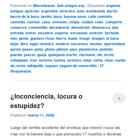
Publicado en
Misceláneas
,
Qué antiguo soy
|
Etiquetado
angosta
,
antiguo
,
apreciar
,
argentina
,
atractivo
,
auto
,
avellaneda
,
barrio
,
barrio de la boca
,
benito
,
boca
,
buenos aires
,
calle caminito
,
caminito
,
camion
,
casa
,
cemento
,
chapa
,
ciudad
,
color
,
compartir
,
conserva
,
conventillo
,
decadencia
,
demolicion
,
dinamarca
,
dos
,
entrada
,
entrar
,
escalera
,
esperar
,
excusado
,
exterior
,
fachada
,
foto
,
gente
,
gustavo rivas
,
hierro
,
huele
,
image
,
imagen
,
la boca
,
lejos
,
libro
,
lugar turistico
,
madera
,
mecanica
,
nicolas
,
oportunidad
,
pared
,
paseo
,
patio
,
photo
,
pileton
,
piso
,
plataforma
,
podrido
,
puente
,
puerto
,
queja
,
quinquela martin
,
riachuelo
,
riel
,
techo
,
trabajador
,
tres
,
turismo
,
turista
,
turistico
,
viejo
,
visita
,
vista
,
vuelta
de rocha
,
wikipedia
,
zaguan
,
zaguan de conventillo
|
37
Respuestas
¿Inconciencia, locura o
3
estupidez?
Posted on
marzo 11, 2008
Luego del terrible accidente del ómnibus que intentó cruzar las
vías con la barrera baja y que provocara 17 muertos y docenas