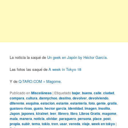
La noticia la saqué de
Un geek en Japón by Héctor García
.
Las fotos las saqué de
A week in Tokyo 18
Y de
Q-TARO.COM » Magome
.
Publicado en
Misceláneas
|
Etiquetado
bajar
,
buena
,
calle
,
ciudad
,
compara
,
cultura
,
dannychoo
,
destino
,
devolver
,
devolviendo
,
diferente
,
esquina
,
estacion
,
estante
,
estanteria
,
foto
,
gente
,
gratis
,
gustavo rivas
,
gusto
,
hector garcia
,
identidad
,
imagen
,
insolita
,
Japon
,
japones
,
kirainet
,
leer
,
librero
,
libro
,
Libros Gratis
,
magome
,
mala
,
manera
,
noticia
,
olvidar
,
paraguero
,
persona
,
place
,
post
,
propia
,
subir
,
tema
,
tokio
,
tren
,
usar
,
vereda
,
viaje
,
week en tokyo
|