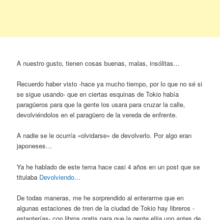
A nuestro gusto, tienen cosas buenas, malas, insólitas…
Recuerdo haber visto -hace ya mucho tiempo, por lo que no sé si
se sigue usando- que en ciertas esquinas de Tokio había
paragüeros para que la gente los usara para cruzar la calle,
devolviéndolos en el paragüero de la vereda de enfrente.
A nadie se le ocurría «olvidarse» de devolverlo. Por algo eran
japoneses…
Ya he hablado de este tema hace casi 4 años en un post que se
titulaba
Devolviendo…
De todas maneras, me he sorprendido al enterarme que en
algunas estaciones de tren de la ciudad de Tokio hay libreros -
estanterías- con libros gratis para que la gente elija uno antes de