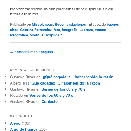
Por problemas técnicos, no pude poner antes este post. Apúrense a ir, que
termina a fin de mes.
Publicado en
Misceláneas
,
Recomendaciones
|
Etiquetado
buenos
aires
,
Cristina Fernandez
,
foto
,
fotografia
,
Lacroze
,
museo
fotografico
,
simik
|
1
Respuesta
Navegación
←
Entradas más antiguas
de
entradas
COMENTARIOS RECIENTES
Gustavo Rivas
en
¡¡¡Qué cagada!!!… haber tenido la razón
Alberdi
en
¡¡¡Qué cagada!!!… haber tenido la razón
Gustavo Rivas
en
Series de los 60´s y 70´s
Ricardo
en
Series de los 60´s y 70´s
Gustavo Rivas
en
Contacto
CATEGORÍAS
Ajeno
(105)
Algo de humor
(205)