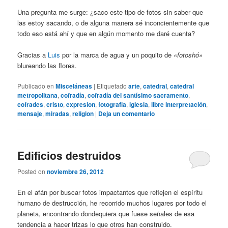
Una pregunta me surge: ¿saco este tipo de fotos sin saber que
las estoy sacando, o de alguna manera sé inconcientemente que
todo eso está ahí y que en algún momento me daré cuenta?
Gracias a
Luis
por la marca de agua y un poquito de
«fotoshó»
blureando las flores.
Publicado en
Misceláneas
|
Etiquetado
arte
,
catedral
,
catedral
metropolitana
,
cofradía
,
cofradía del santísimo sacramento
,
cofrades
,
cristo
,
expresion
,
fotografia
,
iglesia
,
libre interpretación
,
mensaje
,
miradas
,
religion
|
Deja un comentario
Edificios destruidos
Posted on
noviembre 26, 2012
En el afán por buscar fotos impactantes que reflejen el espíritu
humano de destrucción, he recorrido muchos lugares por todo el
planeta, encontrando dondequiera que fuese señales de esa
tendencia a hacer trizas lo que otros han construido.