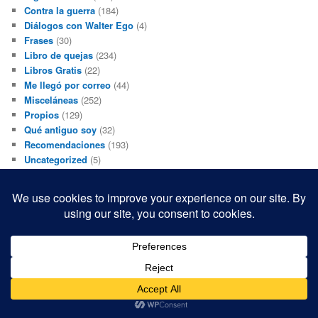
Contra la guerra
(184)
Diálogos con Walter Ego
(4)
Frases
(30)
Libro de quejas
(234)
Libros Gratis
(22)
Me llegó por correo
(44)
Misceláneas
(252)
Propios
(129)
Qué antiguo soy
(32)
Recomendaciones
(193)
Uncategorized
(5)
Videos
(136)
BLOGROLL
Black and White Power
Luis Beltrán
Mis macrofotografías
Teresita Rivas