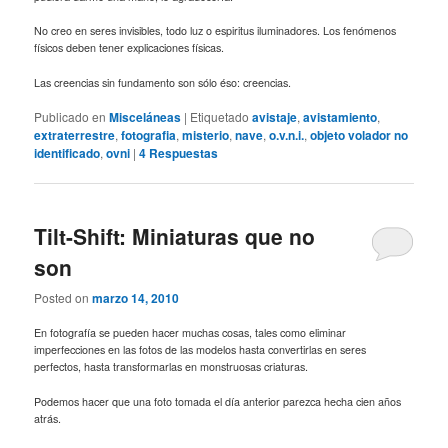
No creo en seres invisibles, todo luz o espiritus iluminadores. Los fenómenos
físicos deben tener explicaciones físicas.
Las creencias sin fundamento son sólo éso: creencias.
Publicado en
Misceláneas
|
Etiquetado
avistaje
,
avistamiento
,
extraterrestre
,
fotografia
,
misterio
,
nave
,
o.v.n.i.
,
objeto volador no
identificado
,
ovni
|
4
Respuestas
Tilt-Shift: Miniaturas que no
son
Posted on
marzo 14, 2010
En fotografía se pueden hacer muchas cosas, tales como eliminar
imperfecciones en las fotos de las modelos hasta convertirlas en seres
perfectos, hasta transformarlas en monstruosas criaturas.
Podemos hacer que una foto tomada el día anterior parezca hecha cien años
atrás.