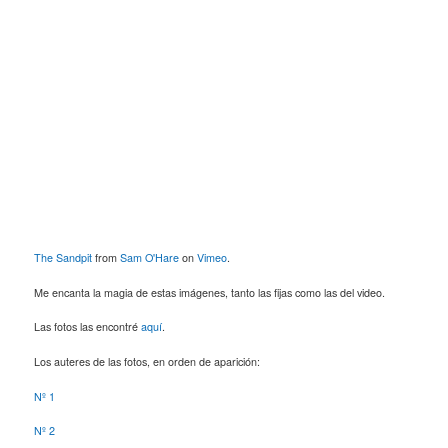
The Sandpit
from
Sam O'Hare
on
Vimeo
.
Me encanta la magia de estas imágenes, tanto las fijas como las del video.
Las fotos las encontré
aquí
.
Los auteres de las fotos, en orden de aparición:
Nº 1
Nº 2