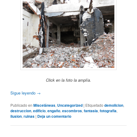
Click en la foto la amplía.
Sigue leyendo
→
Publicado en
Misceláneas
,
Uncategorized
|
Etiquetado
demolicion
,
destruccion
,
edificio
,
engaño
,
escombros
,
fantasia
,
fotografia
,
ilusion
,
ruinas
|
Deja un comentario