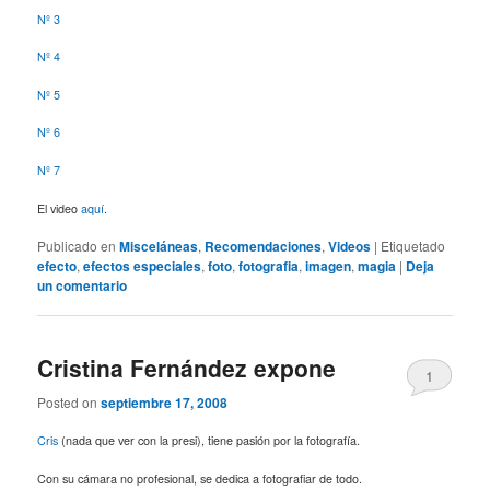
Nº 3
Nº 4
Nº 5
Nº 6
Nº 7
El video
aquí
.
Publicado en
Misceláneas
,
Recomendaciones
,
Videos
|
Etiquetado
efecto
,
efectos especiales
,
foto
,
fotografia
,
imagen
,
magia
|
Deja
un comentario
Cristina Fernández expone
1
Posted on
septiembre 17, 2008
Cris
(nada que ver con la presi), tiene pasión por la fotografía.
Con su cámara no profesional, se dedica a fotografiar de todo.