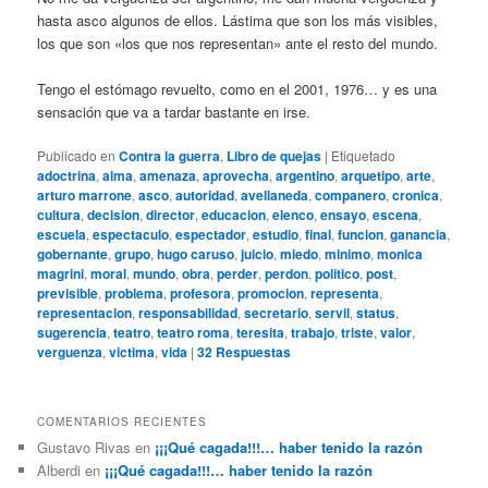
hasta asco algunos de ellos. Lástima que son los más visibles,
los que son «los que nos representan» ante el resto del mundo.
Tengo el estómago revuelto, como en el 2001, 1976… y es una
sensación que va a tardar bastante en irse.
Publicado en
Contra la guerra
,
Libro de quejas
|
Etiquetado
adoctrina
,
alma
,
amenaza
,
aprovecha
,
argentino
,
arquetipo
,
arte
,
arturo marrone
,
asco
,
autoridad
,
avellaneda
,
companero
,
cronica
,
cultura
,
decision
,
director
,
educacion
,
elenco
,
ensayo
,
escena
,
escuela
,
espectaculo
,
espectador
,
estudio
,
final
,
funcion
,
ganancia
,
gobernante
,
grupo
,
hugo caruso
,
juicio
,
miedo
,
minimo
,
monica
magrini
,
moral
,
mundo
,
obra
,
perder
,
perdon
,
politico
,
post
,
previsible
,
problema
,
profesora
,
promocion
,
representa
,
representacion
,
responsabilidad
,
secretario
,
servil
,
status
,
sugerencia
,
teatro
,
teatro roma
,
teresita
,
trabajo
,
triste
,
valor
,
verguenza
,
victima
,
vida
|
32
Respuestas
COMENTARIOS RECIENTES
Gustavo Rivas
en
¡¡¡Qué cagada!!!… haber tenido la razón
Alberdi
en
¡¡¡Qué cagada!!!… haber tenido la razón