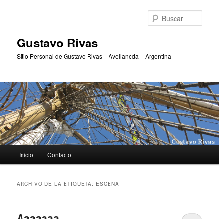
Ir
Ir
al
al
Busc
contenido
contenido
principal
secundario
Gustavo Rivas
Sitio Personal de Gustavo Rivas – Avellaneda – Argentina
Menú
Inicio
Contacto
principal
ARCHIVO DE LA ETIQUETA:
ESCENA
Aaaaaaa