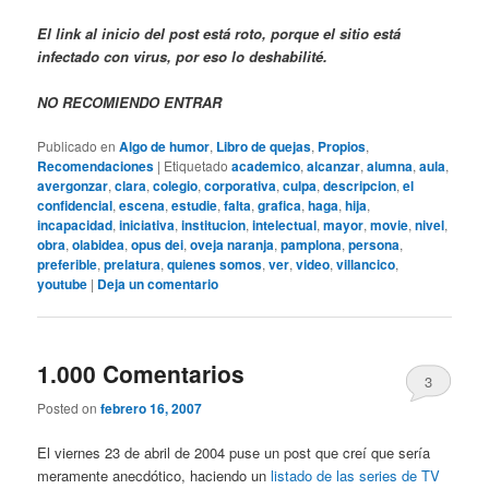
El link al inicio del post está roto, porque el sitio está
infectado con virus, por eso lo deshabilité.
NO RECOMIENDO ENTRAR
Publicado en
Algo de humor
,
Libro de quejas
,
Propios
,
Recomendaciones
|
Etiquetado
academico
,
alcanzar
,
alumna
,
aula
,
avergonzar
,
clara
,
colegio
,
corporativa
,
culpa
,
descripcion
,
el
confidencial
,
escena
,
estudie
,
falta
,
grafica
,
haga
,
hija
,
incapacidad
,
iniciativa
,
institucion
,
intelectual
,
mayor
,
movie
,
nivel
,
obra
,
olabidea
,
opus dei
,
oveja naranja
,
pamplona
,
persona
,
preferible
,
prelatura
,
quienes somos
,
ver
,
video
,
villancico
,
youtube
|
Deja un comentario
1.000 Comentarios
3
Posted on
febrero 16, 2007
El viernes 23 de abril de 2004 puse un post que creí que sería
meramente anecdótico, haciendo un
listado de las series de TV