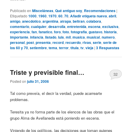
Publicado en
Misceláneas
,
Qué antiguo soy
,
Recomendaciones
|
Etiquetado
1000
,
1960
,
1970
,
60
,
70
,
Añadir etiqueta nueva
,
abril
,
amigo
,
anecdotico
,
argentina
,
atrapa
,
beltran
,
colabora
,
comentario
,
cualquier
,
desarrolla
,
entretenida
,
escena
,
exclusiva
,
experiencia
,
fan
,
fanatico
,
foro
,
foto
,
fotografia
,
gustavo
,
historia
,
importante
,
infancia
,
listado
,
luis
,
mil
,
musica
,
musical
,
numero
,
personal
,
post
,
presenta
,
record
,
recuerdo
,
rivas
,
serie
,
serie de
los 60 y 70
,
setiembre
,
tema
,
terror
,
titula
,
tv
,
vieja
|
3
Respuestas
Triste y previsible final…
32
Posted on
julio 31, 2006
Tal como preveía, el decir la verdad, puede acarrearte
problemas.
Teresita ya no forma parte de los elencos de las obras que el
grupo Alma de Avellaneda está poniendo en escena.
Viniendo de los políticos, las decisiones que toman quienes