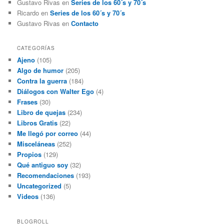
Gustavo Rivas
en
Series de los 60´s y 70´s
Ricardo
en
Series de los 60´s y 70´s
Gustavo Rivas
en
Contacto
CATEGORÍAS
Ajeno
(105)
Algo de humor
(205)
Contra la guerra
(184)
Diálogos con Walter Ego
(4)
Frases
(30)
Libro de quejas
(234)
Libros Gratis
(22)
Me llegó por correo
(44)
Misceláneas
(252)
Propios
(129)
Qué antiguo soy
(32)
Recomendaciones
(193)
Uncategorized
(5)
Videos
(136)
BLOGROLL