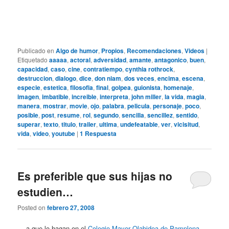
Publicado en
Algo de humor
,
Propios
,
Recomendaciones
,
Videos
|
Etiquetado
aaaaa
,
actoral
,
adversidad
,
amante
,
antagonico
,
buen
,
capacidad
,
caso
,
cine
,
contratiempo
,
cynthia rothrock
,
destruccion
,
dialogo
,
dice
,
don niam
,
dos veces
,
encima
,
escena
,
especie
,
estetica
,
filosofia
,
final
,
golpea
,
guionista
,
homenaje
,
imagen
,
imbatible
,
increible
,
interpreta
,
john miller
,
la vida
,
magia
,
manera
,
mostrar
,
movie
,
ojo
,
palabra
,
pelicula
,
personaje
,
poco
,
posible
,
post
,
resume
,
rol
,
segundo
,
sencilla
,
sencillez
,
sentido
,
superar
,
texto
,
titulo
,
trailer
,
ultima
,
undefeatable
,
ver
,
vicisitud
,
vida
,
video
,
youtube
|
1
Respuesta
Es preferible que sus hijas no
estudien…
Posted on
febrero 27, 2008
… a que lo hagan en el
Colegio Mayor Olabidea de Pamplona
.