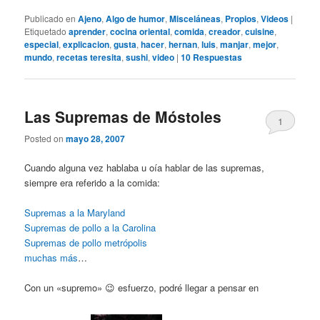
Publicado en
Ajeno
,
Algo de humor
,
Misceláneas
,
Propios
,
Videos
|
Etiquetado
aprender
,
cocina oriental
,
comida
,
creador
,
cuisine
,
especial
,
explicacion
,
gusta
,
hacer
,
hernan
,
luis
,
manjar
,
mejor
,
mundo
,
recetas teresita
,
sushi
,
video
|
10
Respuestas
Las Supremas de Móstoles
1
Posted on
mayo 28, 2007
Cuando alguna vez hablaba u oía hablar de las supremas,
siempre era referido a la comida:
Supremas a la Maryland
Supremas de pollo a la Carolina
Supremas de pollo metrópolis
muchas más
…
Con un «supremo» 😉 esfuerzo, podré llegar a pensar en