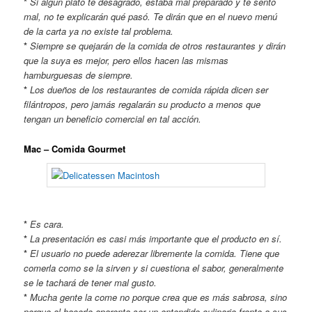
*
Si algún plato te desagradó, estaba mal preparado y te sentó
mal, no te explicarán qué pasó. Te dirán que en el nuevo menú
de la carta ya no existe tal problema.
*
Siempre se quejarán de la comida de otros restaurantes y dirán
que la suya es mejor, pero ellos hacen las mismas
hamburguesas de siempre.
*
Los dueños de los restaurantes de comida rápida dicen ser
filántropos, pero jamás regalarán su producto a menos que
tengan un beneficio comercial en tal acción.
Mac – Comida Gourmet
*
Es cara.
*
La presentación es casi más importante que el producto en sí.
*
El usuario no puede aderezar libremente la comida. Tiene que
comerla como se la sirven y si cuestiona el sabor, generalmente
se le tachará de tener mal gusto.
*
Mucha gente la come no porque crea que es más sabrosa, sino
porque al hacerlo aparenta ser un entendido culinario frente a sus