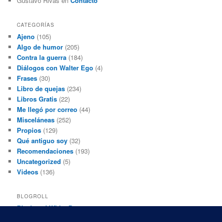
Gustavo Rivas
en
Contacto
CATEGORÍAS
Ajeno
(105)
Algo de humor
(205)
Contra la guerra
(184)
Diálogos con Walter Ego
(4)
Frases
(30)
Libro de quejas
(234)
Libros Gratis
(22)
Me llegó por correo
(44)
Misceláneas
(252)
Propios
(129)
Qué antiguo soy
(32)
Recomendaciones
(193)
Uncategorized
(5)
Videos
(136)
BLOGROLL
Black and White Power
Luis Beltrán