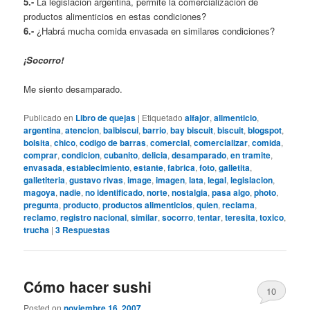
5.-
La legislación argentina, permite la comercialización de
productos alimenticios en estas condiciones?
6.-
¿Habrá mucha comida envasada en similares condiciones?
¡Socorro!
Me siento desamparado.
Publicado en
Libro de quejas
|
Etiquetado
alfajor
,
alimenticio
,
argentina
,
atencion
,
baibiscui
,
barrio
,
bay biscuit
,
biscuit
,
blogspot
,
bolsita
,
chico
,
codigo de barras
,
comercial
,
comercializar
,
comida
,
comprar
,
condicion
,
cubanito
,
delicia
,
desamparado
,
en tramite
,
envasada
,
establecimiento
,
estante
,
fabrica
,
foto
,
galletita
,
galletiteria
,
gustavo rivas
,
image
,
imagen
,
lata
,
legal
,
legislacion
,
magoya
,
nadie
,
no identificado
,
norte
,
nostalgia
,
pasa algo
,
photo
,
pregunta
,
producto
,
productos alimenticios
,
quien
,
reclama
,
reclamo
,
registro nacional
,
similar
,
socorro
,
tentar
,
teresita
,
toxico
,
trucha
|
3
Respuestas
Cómo hacer sushi
10
Posted on
noviembre 16, 2007