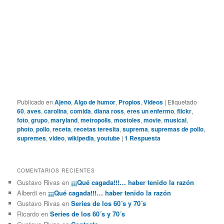
Publicado en
Ajeno
,
Algo de humor
,
Propios
,
Videos
|
Etiquetado
60
,
aves
,
carolina
,
comida
,
diana ross
,
eres un enfermo
,
flickr
,
foto
,
grupo
,
maryland
,
metropolis
,
mostoles
,
movie
,
musical
,
photo
,
pollo
,
receta
,
recetas teresita
,
suprema
,
supremas de pollo
,
supremes
,
video
,
wikipedia
,
youtube
|
1
Respuesta
COMENTARIOS RECIENTES
Gustavo Rivas
en
¡¡¡Qué cagada!!!… haber tenido la razón
Alberdi
en
¡¡¡Qué cagada!!!… haber tenido la razón
Gustavo Rivas
en
Series de los 60´s y 70´s
Ricardo
en
Series de los 60´s y 70´s