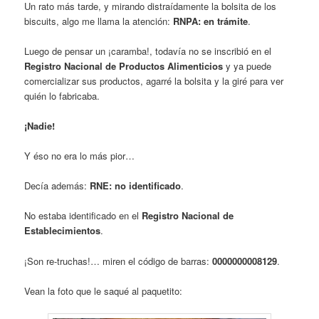
Un rato más tarde, y mirando distraídamente la bolsita de los
biscuits, algo me llama la atención:
RNPA: en trámite
.
Luego de pensar un ¡caramba!, todavía no se inscribió en el
Registro Nacional de Productos Alimenticios
y ya puede
comercializar sus productos, agarré la bolsita y la giré para ver
quién lo fabricaba.
¡Nadie!
Y éso no era lo más pior…
Decía además:
RNE: no identificado
.
No estaba identificado en el
Registro Nacional de
Establecimientos
.
¡Son re-truchas!… miren el código de barras:
0000000008129
.
Vean la foto que le saqué al paquetito: