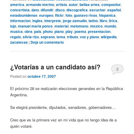
america
,
armando merino
,
artista
,
autor
,
bellas artes
,
compositor
,
concertista
,
dato
,
difundir
,
disco
,
discografica
,
escuchar
,
español
,
estadounidense
,
europeo
,
flickr
,
foto
,
gustavo rivas
,
hispanica
,
informacion
,
ingles
,
interprete
,
jorge zamudio
,
latino
,
libro
,
lirica
,
lujo
,
manuel maria ponce
,
material
,
melomano
,
mexico
,
mundo
,
musica
,
obra
,
pais
,
photo
,
piano
,
play
,
poema
,
presentacion
,
regalo
,
silvia rizo
,
soprano
,
tema
,
tributo
,
voz y piano
,
wikipedia
,
zacatecas
|
Deja un comentario
¿Votarías a un candidato así?
2
Posted on
octubre 17, 2007
El próximo 28 se realizarán elecciones generales en la República
Argentina.
Se elegirá presidente, diputados, senadores, gobernadores…
Creo que es la primera vez en mi vida que no tengo idea de a
quién votaré.