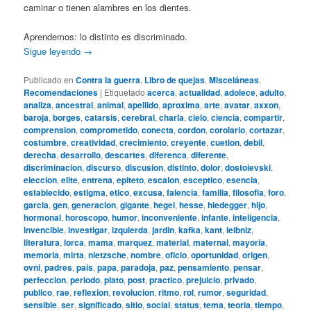
caminar o tienen alambres en los dientes.
Aprendemos: lo distinto es discriminado.
Sigue leyendo
→
Publicado en
Contra la guerra
,
Libro de quejas
,
Misceláneas
,
Recomendaciones
|
Etiquetado
acerca
,
actualidad
,
adolece
,
adulto
,
analiza
,
ancestral
,
animal
,
apellido
,
aproxima
,
arte
,
avatar
,
axxon
,
baroja
,
borges
,
catarsis
,
cerebral
,
charla
,
cielo
,
ciencia
,
compartir
,
comprension
,
comprometido
,
conecta
,
cordon
,
corolario
,
cortazar
,
costumbre
,
creatividad
,
crecimiento
,
creyente
,
cuetion
,
debil
,
derecha
,
desarrollo
,
descartes
,
diferenca
,
diferente
,
discriminacion
,
discurso
,
discusion
,
distinto
,
dolor
,
dostoievski
,
eleccion
,
elite
,
entrena
,
epiteto
,
escalon
,
esceptico
,
esencia
,
establecido
,
estigma
,
etico
,
excusa
,
falencia
,
familia
,
filosofia
,
foro
,
garcia
,
gen
,
generacion
,
gigante
,
hegel
,
hesse
,
hiedegger
,
hijo
,
hormonal
,
horoscopo
,
humor
,
inconveniente
,
infante
,
inteligencia
,
invencible
,
investigar
,
izquierda
,
jardin
,
kafka
,
kant
,
leibniz
,
literatura
,
lorca
,
mama
,
marquez
,
material
,
maternal
,
mayoria
,
memoria
,
mirta
,
nietzsche
,
nombre
,
oficio
,
oportunidad
,
origen
,
ovni
,
padres
,
pais
,
papa
,
paradoja
,
paz
,
pensamiento
,
pensar
,
perfeccion
,
periodo
,
plato
,
post
,
practico
,
prejuicio
,
privado
,
publico
,
rae
,
reflexion
,
revolucion
,
ritmo
,
rol
,
rumor
,
seguridad
,
sensible
,
ser
,
significado
,
sitio
,
social
,
status
,
tema
,
teoria
,
tiempo
,