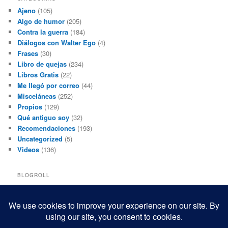
Ajeno
(105)
Algo de humor
(205)
Contra la guerra
(184)
Diálogos con Walter Ego
(4)
Frases
(30)
Libro de quejas
(234)
Libros Gratis
(22)
Me llegó por correo
(44)
Misceláneas
(252)
Propios
(129)
Qué antiguo soy
(32)
Recomendaciones
(193)
Uncategorized
(5)
Videos
(136)
BLOGROLL
Black and White Power
Luis Beltrán
Mis macrofotografías
Teresita Rivas