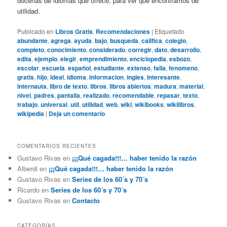
docenas de idiomas que ofrece, para ver qué encontramos de
utilidad.
Publicado en
Libros Gratis
,
Recomendaciones
|
Etiquetado
abundante
,
agrega
,
ayuda
,
bajo
,
busqueda
,
califica
,
colegio
,
completo
,
conocimiento
,
considerado
,
corregir
,
dato
,
desarrollo
,
edita
,
ejemplo
,
elegir
,
emprendimiento
,
enciclopedia
,
esbozo
,
escolar
,
escuela
,
español
,
estudiante
,
extenso
,
falla
,
fenomeno
,
gratis
,
hijo
,
ideal
,
idioma
,
informacion
,
ingles
,
interesante
,
internauta
,
libro de texto
,
libros
,
libros abiertos
,
madura
,
material
,
nivel
,
padres
,
pantalla
,
realizado
,
recomendable
,
repasar
,
texto
,
trabajo
,
universal
,
util
,
utilidad
,
web
,
wiki
,
wikibooks
,
wikilibros
,
wikipedia
|
Deja un comentario
COMENTARIOS RECIENTES
Gustavo Rivas
en
¡¡¡Qué cagada!!!… haber tenido la razón
Alberdi
en
¡¡¡Qué cagada!!!… haber tenido la razón
Gustavo Rivas
en
Series de los 60´s y 70´s
Ricardo
en
Series de los 60´s y 70´s
Gustavo Rivas
en
Contacto
CATEGORÍAS