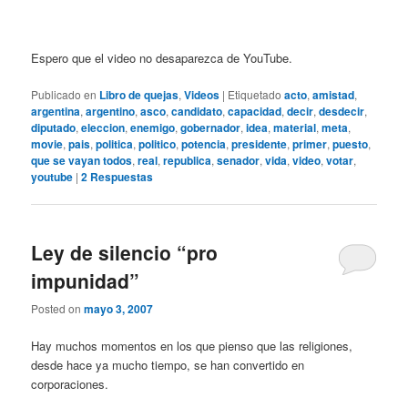
Espero que el video no desaparezca de YouTube.
Publicado en
Libro de quejas
,
Videos
|
Etiquetado
acto
,
amistad
,
argentina
,
argentino
,
asco
,
candidato
,
capacidad
,
decir
,
desdecir
,
diputado
,
eleccion
,
enemigo
,
gobernador
,
idea
,
material
,
meta
,
movie
,
pais
,
politica
,
politico
,
potencia
,
presidente
,
primer
,
puesto
,
que se vayan todos
,
real
,
republica
,
senador
,
vida
,
video
,
votar
,
youtube
|
2
Respuestas
Ley de silencio “pro
impunidad”
Posted on
mayo 3, 2007
Hay muchos momentos en los que pienso que las religiones,
desde hace ya mucho tiempo, se han convertido en
corporaciones.