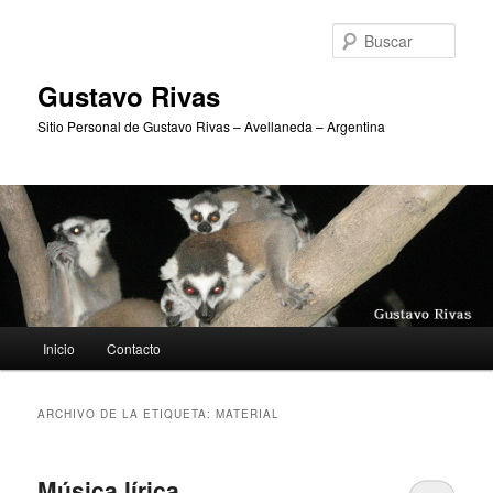
Ir
Ir
al
al
Busc
contenido
contenido
principal
secundario
Gustavo Rivas
Sitio Personal de Gustavo Rivas – Avellaneda – Argentina
Menú
Inicio
Contacto
principal
ARCHIVO DE LA ETIQUETA:
MATERIAL
Música lírica