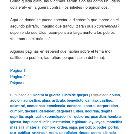
Como queda claro, las víctimas serían algo así como un «daño
colateral» en la guerra contra «los infieles» o agnósticos.
Aquí es donde se puede apreciar la dicotomía que marco en el
segundo párrafo. Imagino que tranquilizarán sus
¿conciencias?
suponiendo que Dios recompensará largamente a las pobres
víctimas en el más allá.
Algunas páginas en español que hablan sobre el tema (no
califico su postura, las refiero porque hablan del tema):
Página 1
Página 2
Página 3
Publicado en
Contra la guerra
,
Libro de quejas
|
Etiquetado
abuso
,
accion
,
agnostico
,
alma
,
articulo
,
benedicto
,
camino
,
castigo
,
colateral
,
compensa
,
conciencia
,
condena
,
control
,
corporacion
,
cumplir
,
declara
,
defender
,
degenerar
,
dios
,
doctrina
,
dogma
,
espiritu
,
espiritual
,
excomulgado
,
fiel
,
gobierno
,
guardian
,
hombre
,
iglesia
,
impunidad
,
infiel
,
institucion
,
legitimar
,
ley
,
leyes
,
mancillar
,
mas alla
,
material
,
nombre
,
orden
,
papa
,
periodico
,
poder
,
portal
,
pro
,
publico
,
ratzinger
,
rechazo
,
religion
,
riesgo
,
secta
,
silencio
,