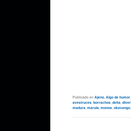
Publicado en
Ajeno
,
Algo de humor
avestruces
,
borrachos
,
delta
,
diver
madura
,
marula
,
monos
,
okavango