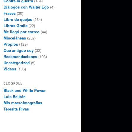
Contra la guerra
(184)
Diálogos con Walter Ego
(4)
Frases
(30)
Libro de quejas
(234)
Libros Gratis
(22)
Me llegó por correo
(44)
Misceláneas
(252)
Propios
(129)
Qué antiguo soy
(32)
Recomendaciones
(193)
Uncategorized
(5)
Videos
(136)
BLOGROLL
Black and White Power
Luis Beltrán
Mis macrofotografías
Teresita Rivas