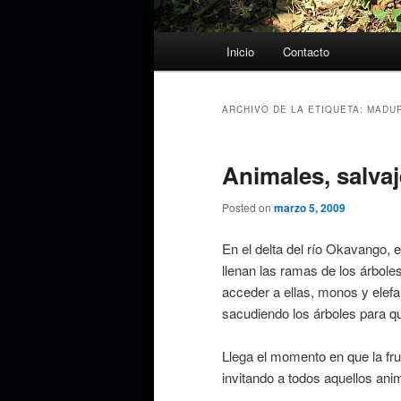
Menú
Inicio
Contacto
principal
ARCHIVO DE LA ETIQUETA:
MADU
Animales, salva
Posted on
marzo 5, 2009
En el delta del río Okavango, 
llenan las ramas de los árbol
acceder a ellas, monos y elefa
sacudiendo los árboles para que
Llega el momento en que la fru
invitando a todos aquellos ani