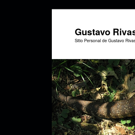
Ir
Ir
al
al
contenido
contenido
Gustavo Riva
principal
secundario
Sitio Personal de Gustavo Riva