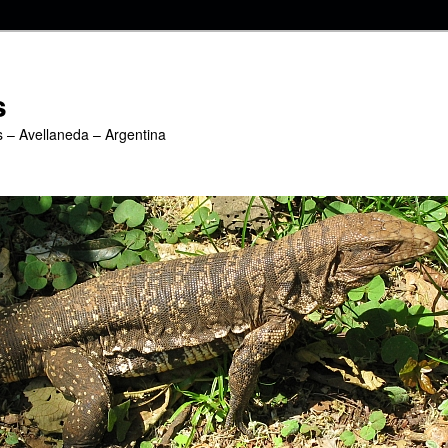
s
s – Avellaneda – Argentina