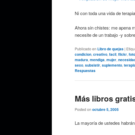
Ni con toda una vida de terapi
Ahora sin chistes: me apena mu
necesite de un trabajo -y sobre
Publicado en
Libro de quejas
|
Etiq
condicion
,
creativo
,
facil
,
flickr
,
fot
madura
,
mendiga
,
mujer
,
necesida
sexo
,
subsistir
,
suplemento
,
terapi
Respuestas
Más libros grati
Posted on
octubre 5, 2005
La mayoría de ustedes habrán 