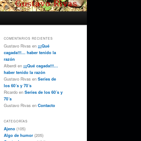
COMENTARIOS RECIENTES
Gustavo Rivas
en
¡¡¡Qué
cagada!!!… haber tenido la
razón
Alberdi
en
¡¡¡Qué cagada!!!…
haber tenido la razón
Gustavo Rivas
en
Series de
los 60´s y 70´s
Ricardo
en
Series de los 60´s y
70´s
Gustavo Rivas
en
Contacto
CATEGORÍAS
Ajeno
(105)
Algo de humor
(205)