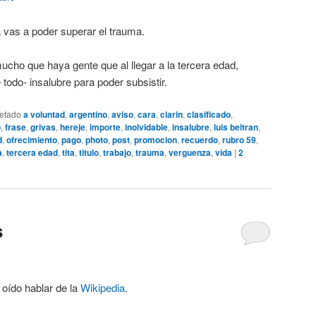
a vas a poder superar el trauma.
cho que haya gente que al llegar a la tercera edad,
 todo- insalubre para poder subsistir.
uetado
a voluntad
,
argentino
,
aviso
,
cara
,
clarin
,
clasificado
,
o
,
frase
,
grivas
,
hereje
,
importe
,
inolvidable
,
insalubre
,
luis beltran
,
d
,
ofrecimiento
,
pago
,
photo
,
post
,
promocion
,
recuerdo
,
rubro 59
,
a
,
tercera edad
,
tita
,
titulo
,
trabajo
,
trauma
,
verguenza
,
vida
|
2
s
oído hablar de la
Wikipedia
.