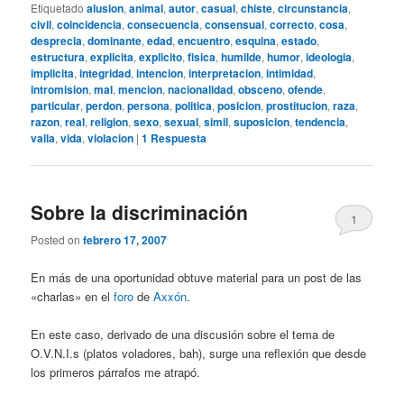
Etiquetado
alusion
,
animal
,
autor
,
casual
,
chiste
,
circunstancia
,
civil
,
coincidencia
,
consecuencia
,
consensual
,
correcto
,
cosa
,
desprecia
,
dominante
,
edad
,
encuentro
,
esquina
,
estado
,
estructura
,
explicita
,
explicito
,
fisica
,
humilde
,
humor
,
ideologia
,
implicita
,
integridad
,
intencion
,
interpretacion
,
intimidad
,
intromision
,
mal
,
mencion
,
nacionalidad
,
obsceno
,
ofende
,
particular
,
perdon
,
persona
,
politica
,
posicion
,
prostitucion
,
raza
,
razon
,
real
,
religion
,
sexo
,
sexual
,
simil
,
suposicion
,
tendencia
,
valla
,
vida
,
violacion
|
1
Respuesta
Sobre la discriminación
1
Posted on
febrero 17, 2007
En más de una oportunidad obtuve material para un post de las
«charlas» en el
foro
de
Axxón
.
En este caso, derivado de una discusión sobre el tema de
O.V.N.I.s (platos voladores, bah), surge una reflexión que desde
los primeros párrafos me atrapó.