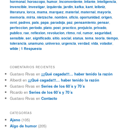
hormonal
,
horoscopo
,
humor
,
inconveniente
,
infante
,
inteligencia
,
invencible
,
investigar
,
izquierda
,
jardin
,
kafka
,
kant
,
leibniz
,
literatura
,
lorca
,
mama
,
marquez
,
material
,
maternal
,
mayoria
,
memoria
,
mirta
,
nietzsche
,
nombre
,
oficio
,
oportunidad
,
origen
,
ovni
,
padres
,
pais
,
papa
,
paradoja
,
paz
,
pensamiento
,
pensar
,
perfeccion
,
periodo
,
plato
,
post
,
practico
,
prejuicio
,
privado
,
publico
,
rae
,
reflexion
,
revolucion
,
ritmo
,
rol
,
rumor
,
seguridad
,
sensible
,
ser
,
significado
,
sitio
,
social
,
status
,
tema
,
teoria
,
tiempo
,
tolerancia
,
unamuno
,
universo
,
urgencia
,
verdad
,
vida
,
volador
,
wilde
|
1
Respuesta
COMENTARIOS RECIENTES
Gustavo Rivas
en
¡¡¡Qué cagada!!!… haber tenido la razón
Alberdi
en
¡¡¡Qué cagada!!!… haber tenido la razón
Gustavo Rivas
en
Series de los 60´s y 70´s
Ricardo
en
Series de los 60´s y 70´s
Gustavo Rivas
en
Contacto
CATEGORÍAS
Ajeno
(105)
Algo de humor
(205)