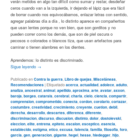
verán metidos en algo tan difícil como sumar y restar, desdeñar
ceros cuando van a la izquierda, ir dejando el lápiz que era fácil
de borrar cuando nos equivocábamos, enlazar letras con sentido,
agregar palabras día a día , lo distinto aparece en compañeritos
que usan lentes porque no ven bien, que son gorditos y no
pueden correr como los demás, que son de piel oscura o
pecosos o colorados o blancos tiza, que usan artefactos para
caminar o tienen alambres en los dientes.
Aprendemos: lo distinto es discriminado.
Sigue leyendo
→
Publicado en
Contra la guerra
,
Libro de quejas
,
Misceláneas
,
Recomendaciones
|
Etiquetado
acerca
,
actualidad
,
adolece
,
adulto
,
analiza
,
ancestral
,
animal
,
apellido
,
aproxima
,
arte
,
avatar
,
axxon
,
baroja
,
borges
,
catarsis
,
cerebral
,
charla
,
cielo
,
ciencia
,
compartir
,
comprension
,
comprometido
,
conecta
,
cordon
,
corolario
,
cortazar
,
costumbre
,
creatividad
,
crecimiento
,
creyente
,
cuetion
,
debil
,
derecha
,
desarrollo
,
descartes
,
diferenca
,
diferente
,
discriminacion
,
discurso
,
discusion
,
distinto
,
dolor
,
dostoievski
,
eleccion
,
elite
,
entrena
,
epiteto
,
escalon
,
esceptico
,
esencia
,
establecido
,
estigma
,
etico
,
excusa
,
falencia
,
familia
,
filosofia
,
foro
,
garcia
,
gen
,
generacion
,
gigante
,
hegel
,
hesse
,
hiedegger
,
hijo
,