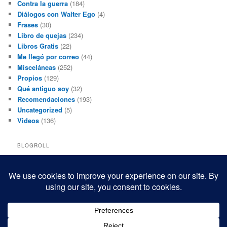
Contra la guerra
(184)
Diálogos con Walter Ego
(4)
Frases
(30)
Libro de quejas
(234)
Libros Gratis
(22)
Me llegó por correo
(44)
Misceláneas
(252)
Propios
(129)
Qué antiguo soy
(32)
Recomendaciones
(193)
Uncategorized
(5)
Videos
(136)
BLOGROLL
Black and White Power
Luis Beltrán
Mis macrofotografías
Teresita Rivas