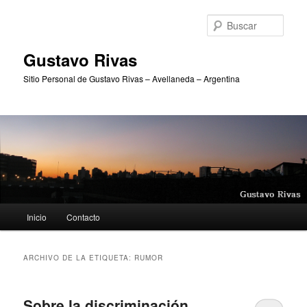
Ir
Ir
al
al
Busc
contenido
contenido
principal
secundario
Gustavo Rivas
Sitio Personal de Gustavo Rivas – Avellaneda – Argentina
Menú
Inicio
Contacto
principal
ARCHIVO DE LA ETIQUETA:
RUMOR
Sobre la discriminación