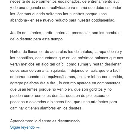
necesita de acercamientos escalonados, de entrenamiento sutil
y de una urgencia de creatividad para mamá que debe esconder
las lágrimas cuando soltamos las nuestras porque «nos
abandona» en ese nuevo reducto para nuestra cotidianeidad.
Jardín de infantes, jardín maternal, preescolar, son los nombres
de lo distinto para este tiempo
Hartos de llenarnos de acuarelas los delantales, la ropa debajo y
las zapatillas, descubrimos que en los próximos salones que nos
verán metidos en algo tan difícil como sumar y restar, desdeñar
ceros cuando van a la izquierda, ir dejando el lápiz que era fácil
de borrar cuando nos equivocábamos, enlazar letras con sentido,
agregar palabras día a día , lo distinto aparece en compañeritos
que usan lentes porque no ven bien, que son gorditos y no
pueden correr como los demás, que son de piel oscura o
pecosos o colorados o blancos tiza, que usan artefactos para
caminar o tienen alambres en los dientes.
Aprendemos: lo distinto es discriminado.
Sigue leyendo
→