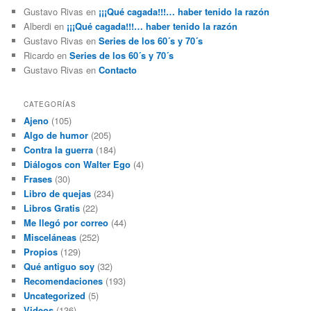
Gustavo Rivas
en
¡¡¡Qué cagada!!!… haber tenido la razón
Alberdi
en
¡¡¡Qué cagada!!!… haber tenido la razón
Gustavo Rivas
en
Series de los 60´s y 70´s
Ricardo
en
Series de los 60´s y 70´s
Gustavo Rivas
en
Contacto
CATEGORÍAS
Ajeno
(105)
Algo de humor
(205)
Contra la guerra
(184)
Diálogos con Walter Ego
(4)
Frases
(30)
Libro de quejas
(234)
Libros Gratis
(22)
Me llegó por correo
(44)
Misceláneas
(252)
Propios
(129)
Qué antiguo soy
(32)
Recomendaciones
(193)
Uncategorized
(5)
Videos
(136)