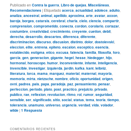
Publicado en
Contra la guerra
,
Libro de quejas
,
Misceláneas
,
Recomendaciones
|
Etiquetado
acerca
,
actualidad
,
adolece
,
adulto
,
analiza
,
ancestral
,
animal
,
apellido
,
aproxima
,
arte
,
avatar
,
axxon
,
baroja
,
borges
,
catarsis
,
cerebral
,
charla
,
cielo
,
ciencia
,
compartir
,
comprension
,
comprometido
,
conecta
,
cordon
,
corolario
,
cortazar
,
costumbre
,
creatividad
,
crecimiento
,
creyente
,
cuetion
,
debil
,
derecha
,
desarrollo
,
descartes
,
diferenca
,
diferente
,
discriminacion
,
discurso
,
discusion
,
distinto
,
dolor
,
dostoievski
,
eleccion
,
elite
,
entrena
,
epiteto
,
escalon
,
esceptico
,
esencia
,
establecido
,
estigma
,
etico
,
excusa
,
falencia
,
familia
,
filosofia
,
foro
,
garcia
,
gen
,
generacion
,
gigante
,
hegel
,
hesse
,
hiedegger
,
hijo
,
hormonal
,
horoscopo
,
humor
,
inconveniente
,
infante
,
inteligencia
,
invencible
,
investigar
,
izquierda
,
jardin
,
kafka
,
kant
,
leibniz
,
literatura
,
lorca
,
mama
,
marquez
,
material
,
maternal
,
mayoria
,
memoria
,
mirta
,
nietzsche
,
nombre
,
oficio
,
oportunidad
,
origen
,
ovni
,
padres
,
pais
,
papa
,
paradoja
,
paz
,
pensamiento
,
pensar
,
perfeccion
,
periodo
,
plato
,
post
,
practico
,
prejuicio
,
privado
,
publico
,
rae
,
reflexion
,
revolucion
,
ritmo
,
rol
,
rumor
,
seguridad
,
sensible
,
ser
,
significado
,
sitio
,
social
,
status
,
tema
,
teoria
,
tiempo
,
tolerancia
,
unamuno
,
universo
,
urgencia
,
verdad
,
vida
,
volador
,
wilde
|
1
Respuesta
COMENTARIOS RECIENTES