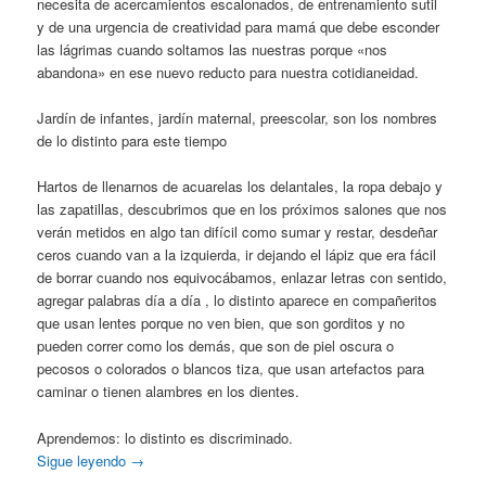
necesita de acercamientos escalonados, de entrenamiento sutil
y de una urgencia de creatividad para mamá que debe esconder
las lágrimas cuando soltamos las nuestras porque «nos
abandona» en ese nuevo reducto para nuestra cotidianeidad.
Jardín de infantes, jardín maternal, preescolar, son los nombres
de lo distinto para este tiempo
Hartos de llenarnos de acuarelas los delantales, la ropa debajo y
las zapatillas, descubrimos que en los próximos salones que nos
verán metidos en algo tan difícil como sumar y restar, desdeñar
ceros cuando van a la izquierda, ir dejando el lápiz que era fácil
de borrar cuando nos equivocábamos, enlazar letras con sentido,
agregar palabras día a día , lo distinto aparece en compañeritos
que usan lentes porque no ven bien, que son gorditos y no
pueden correr como los demás, que son de piel oscura o
pecosos o colorados o blancos tiza, que usan artefactos para
caminar o tienen alambres en los dientes.
Aprendemos: lo distinto es discriminado.
Sigue leyendo
→