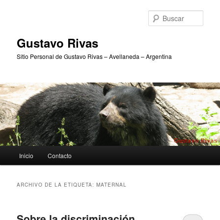
Ir
Ir
al
al
Busc
contenido
contenido
principal
secundario
Gustavo Rivas
Sitio Personal de Gustavo Rivas – Avellaneda – Argentina
Menú
Inicio
Contacto
principal
ARCHIVO DE LA ETIQUETA:
MATERNAL
Sobre la discriminación