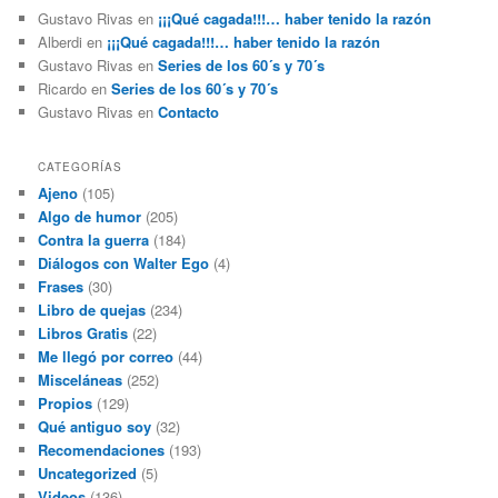
Gustavo Rivas
en
¡¡¡Qué cagada!!!… haber tenido la razón
Alberdi
en
¡¡¡Qué cagada!!!… haber tenido la razón
Gustavo Rivas
en
Series de los 60´s y 70´s
Ricardo
en
Series de los 60´s y 70´s
Gustavo Rivas
en
Contacto
CATEGORÍAS
Ajeno
(105)
Algo de humor
(205)
Contra la guerra
(184)
Diálogos con Walter Ego
(4)
Frases
(30)
Libro de quejas
(234)
Libros Gratis
(22)
Me llegó por correo
(44)
Misceláneas
(252)
Propios
(129)
Qué antiguo soy
(32)
Recomendaciones
(193)
Uncategorized
(5)
Videos
(136)