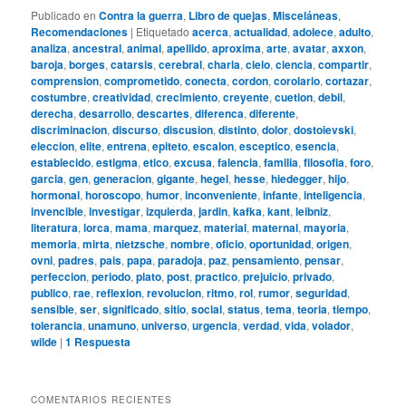
Publicado en
Contra la guerra
,
Libro de quejas
,
Misceláneas
,
Recomendaciones
|
Etiquetado
acerca
,
actualidad
,
adolece
,
adulto
,
analiza
,
ancestral
,
animal
,
apellido
,
aproxima
,
arte
,
avatar
,
axxon
,
baroja
,
borges
,
catarsis
,
cerebral
,
charla
,
cielo
,
ciencia
,
compartir
,
comprension
,
comprometido
,
conecta
,
cordon
,
corolario
,
cortazar
,
costumbre
,
creatividad
,
crecimiento
,
creyente
,
cuetion
,
debil
,
derecha
,
desarrollo
,
descartes
,
diferenca
,
diferente
,
discriminacion
,
discurso
,
discusion
,
distinto
,
dolor
,
dostoievski
,
eleccion
,
elite
,
entrena
,
epiteto
,
escalon
,
esceptico
,
esencia
,
establecido
,
estigma
,
etico
,
excusa
,
falencia
,
familia
,
filosofia
,
foro
,
garcia
,
gen
,
generacion
,
gigante
,
hegel
,
hesse
,
hiedegger
,
hijo
,
hormonal
,
horoscopo
,
humor
,
inconveniente
,
infante
,
inteligencia
,
invencible
,
investigar
,
izquierda
,
jardin
,
kafka
,
kant
,
leibniz
,
literatura
,
lorca
,
mama
,
marquez
,
material
,
maternal
,
mayoria
,
memoria
,
mirta
,
nietzsche
,
nombre
,
oficio
,
oportunidad
,
origen
,
ovni
,
padres
,
pais
,
papa
,
paradoja
,
paz
,
pensamiento
,
pensar
,
perfeccion
,
periodo
,
plato
,
post
,
practico
,
prejuicio
,
privado
,
publico
,
rae
,
reflexion
,
revolucion
,
ritmo
,
rol
,
rumor
,
seguridad
,
sensible
,
ser
,
significado
,
sitio
,
social
,
status
,
tema
,
teoria
,
tiempo
,
tolerancia
,
unamuno
,
universo
,
urgencia
,
verdad
,
vida
,
volador
,
wilde
|
1
Respuesta
COMENTARIOS RECIENTES