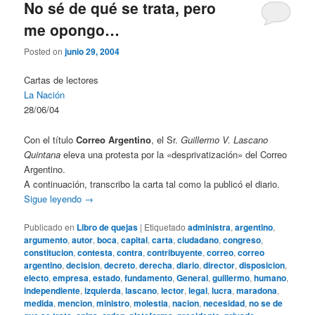
No sé de qué se trata, pero
me opongo…
Posted on
junio 29, 2004
Cartas de lectores
La Nación
28/06/04
Con el título
Correo Argentino
, el Sr.
Guillermo V. Lascano
Quintana
eleva una protesta por la «desprivatización» del Correo
Argentino.
A continuación, transcribo la carta tal como la publicó el diario.
Sigue leyendo
→
Publicado en
Libro de quejas
|
Etiquetado
administra
,
argentino
,
argumento
,
autor
,
boca
,
capital
,
carta
,
ciudadano
,
congreso
,
constitucion
,
contesta
,
contra
,
contribuyente
,
correo
,
correo
argentino
,
decision
,
decreto
,
derecha
,
diario
,
director
,
disposicion
,
electo
,
empresa
,
estado
,
fundamento
,
General
,
guillermo
,
humano
,
independiente
,
izquierda
,
lascano
,
lector
,
legal
,
lucra
,
maradona
,
medida
,
mencion
,
ministro
,
molestia
,
nacion
,
necesidad
,
no se de