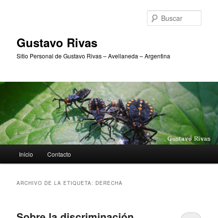
Ir
Ir
al
al
Busc
contenido
contenido
principal
secundario
Gustavo Rivas
Sitio Personal de Gustavo Rivas – Avellaneda – Argentina
Menú
Inicio
Contacto
principal
ARCHIVO DE LA ETIQUETA:
DERECHA
Sobre la discriminación