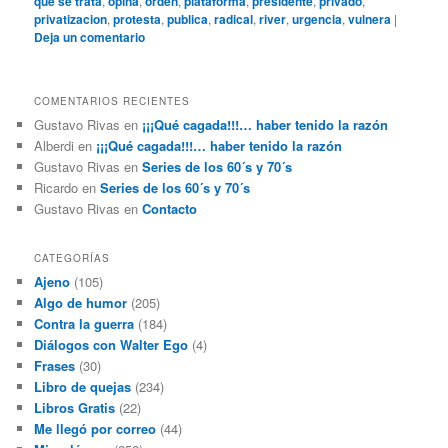
que se trata
,
opina
,
orden
,
plataforma
,
presidente
,
privado
,
privatizacion
,
protesta
,
publica
,
radical
,
river
,
urgencia
,
vulnera
|
Deja un comentario
COMENTARIOS RECIENTES
Gustavo Rivas
en
¡¡¡Qué cagada!!!… haber tenido la razón
Alberdi
en
¡¡¡Qué cagada!!!… haber tenido la razón
Gustavo Rivas
en
Series de los 60´s y 70´s
Ricardo
en
Series de los 60´s y 70´s
Gustavo Rivas
en
Contacto
CATEGORÍAS
Ajeno
(105)
Algo de humor
(205)
Contra la guerra
(184)
Diálogos con Walter Ego
(4)
Frases
(30)
Libro de quejas
(234)
Libros Gratis
(22)
Me llegó por correo
(44)