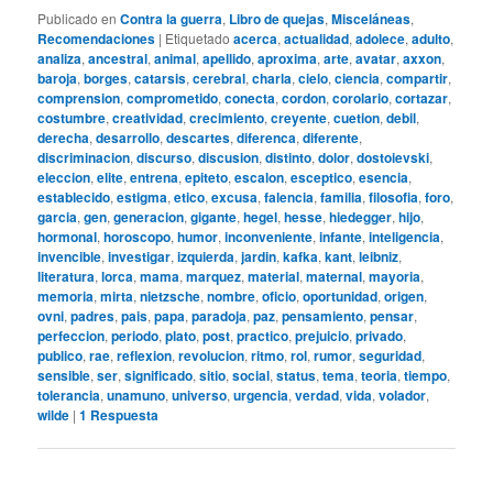
Publicado en
Contra la guerra
,
Libro de quejas
,
Misceláneas
,
Recomendaciones
|
Etiquetado
acerca
,
actualidad
,
adolece
,
adulto
,
analiza
,
ancestral
,
animal
,
apellido
,
aproxima
,
arte
,
avatar
,
axxon
,
baroja
,
borges
,
catarsis
,
cerebral
,
charla
,
cielo
,
ciencia
,
compartir
,
comprension
,
comprometido
,
conecta
,
cordon
,
corolario
,
cortazar
,
costumbre
,
creatividad
,
crecimiento
,
creyente
,
cuetion
,
debil
,
derecha
,
desarrollo
,
descartes
,
diferenca
,
diferente
,
discriminacion
,
discurso
,
discusion
,
distinto
,
dolor
,
dostoievski
,
eleccion
,
elite
,
entrena
,
epiteto
,
escalon
,
esceptico
,
esencia
,
establecido
,
estigma
,
etico
,
excusa
,
falencia
,
familia
,
filosofia
,
foro
,
garcia
,
gen
,
generacion
,
gigante
,
hegel
,
hesse
,
hiedegger
,
hijo
,
hormonal
,
horoscopo
,
humor
,
inconveniente
,
infante
,
inteligencia
,
invencible
,
investigar
,
izquierda
,
jardin
,
kafka
,
kant
,
leibniz
,
literatura
,
lorca
,
mama
,
marquez
,
material
,
maternal
,
mayoria
,
memoria
,
mirta
,
nietzsche
,
nombre
,
oficio
,
oportunidad
,
origen
,
ovni
,
padres
,
pais
,
papa
,
paradoja
,
paz
,
pensamiento
,
pensar
,
perfeccion
,
periodo
,
plato
,
post
,
practico
,
prejuicio
,
privado
,
publico
,
rae
,
reflexion
,
revolucion
,
ritmo
,
rol
,
rumor
,
seguridad
,
sensible
,
ser
,
significado
,
sitio
,
social
,
status
,
tema
,
teoria
,
tiempo
,
tolerancia
,
unamuno
,
universo
,
urgencia
,
verdad
,
vida
,
volador
,
wilde
|
1
Respuesta