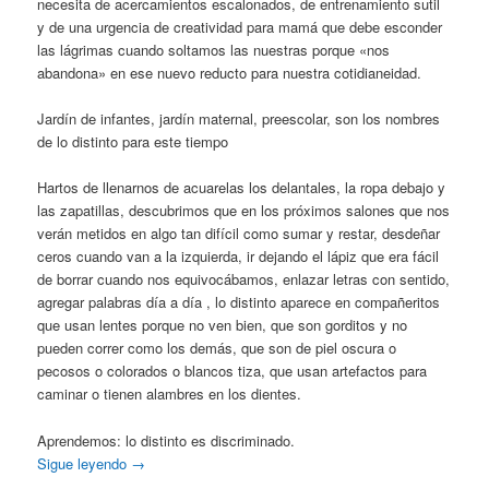
necesita de acercamientos escalonados, de entrenamiento sutil
y de una urgencia de creatividad para mamá que debe esconder
las lágrimas cuando soltamos las nuestras porque «nos
abandona» en ese nuevo reducto para nuestra cotidianeidad.
Jardín de infantes, jardín maternal, preescolar, son los nombres
de lo distinto para este tiempo
Hartos de llenarnos de acuarelas los delantales, la ropa debajo y
las zapatillas, descubrimos que en los próximos salones que nos
verán metidos en algo tan difícil como sumar y restar, desdeñar
ceros cuando van a la izquierda, ir dejando el lápiz que era fácil
de borrar cuando nos equivocábamos, enlazar letras con sentido,
agregar palabras día a día , lo distinto aparece en compañeritos
que usan lentes porque no ven bien, que son gorditos y no
pueden correr como los demás, que son de piel oscura o
pecosos o colorados o blancos tiza, que usan artefactos para
caminar o tienen alambres en los dientes.
Aprendemos: lo distinto es discriminado.
Sigue leyendo
→