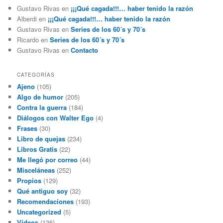
Gustavo Rivas
en
¡¡¡Qué cagada!!!… haber tenido la razón
Alberdi
en
¡¡¡Qué cagada!!!… haber tenido la razón
Gustavo Rivas
en
Series de los 60´s y 70´s
Ricardo
en
Series de los 60´s y 70´s
Gustavo Rivas
en
Contacto
CATEGORÍAS
Ajeno
(105)
Algo de humor
(205)
Contra la guerra
(184)
Diálogos con Walter Ego
(4)
Frases
(30)
Libro de quejas
(234)
Libros Gratis
(22)
Me llegó por correo
(44)
Misceláneas
(252)
Propios
(129)
Qué antiguo soy
(32)
Recomendaciones
(193)
Uncategorized
(5)
Videos
(136)