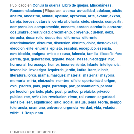
Publicado en
Contra la guerra
,
Libro de quejas
,
Misceláneas
,
Recomendaciones
|
Etiquetado
acerca
,
actualidad
,
adolece
,
adulto
,
analiza
,
ancestral
,
animal
,
apellido
,
aproxima
,
arte
,
avatar
,
axxon
,
baroja
,
borges
,
catarsis
,
cerebral
,
charla
,
cielo
,
ciencia
,
compartir
,
comprension
,
comprometido
,
conecta
,
cordon
,
corolario
,
cortazar
,
costumbre
,
creatividad
,
crecimiento
,
creyente
,
cuetion
,
debil
,
derecha
,
desarrollo
,
descartes
,
diferenca
,
diferente
,
discriminacion
,
discurso
,
discusion
,
distinto
,
dolor
,
dostoievski
,
eleccion
,
elite
,
entrena
,
epiteto
,
escalon
,
esceptico
,
esencia
,
establecido
,
estigma
,
etico
,
excusa
,
falencia
,
familia
,
filosofia
,
foro
,
garcia
,
gen
,
generacion
,
gigante
,
hegel
,
hesse
,
hiedegger
,
hijo
,
hormonal
,
horoscopo
,
humor
,
inconveniente
,
infante
,
inteligencia
,
invencible
,
investigar
,
izquierda
,
jardin
,
kafka
,
kant
,
leibniz
,
literatura
,
lorca
,
mama
,
marquez
,
material
,
maternal
,
mayoria
,
memoria
,
mirta
,
nietzsche
,
nombre
,
oficio
,
oportunidad
,
origen
,
ovni
,
padres
,
pais
,
papa
,
paradoja
,
paz
,
pensamiento
,
pensar
,
perfeccion
,
periodo
,
plato
,
post
,
practico
,
prejuicio
,
privado
,
publico
,
rae
,
reflexion
,
revolucion
,
ritmo
,
rol
,
rumor
,
seguridad
,
sensible
,
ser
,
significado
,
sitio
,
social
,
status
,
tema
,
teoria
,
tiempo
,
tolerancia
,
unamuno
,
universo
,
urgencia
,
verdad
,
vida
,
volador
,
wilde
|
1
Respuesta
COMENTARIOS RECIENTES