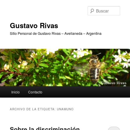
Ir
Ir
al
al
Busc
contenido
contenido
principal
secundario
Gustavo Rivas
Sitio Personal de Gustavo Rivas – Avellaneda – Argentina
Menú
Inicio
Contacto
principal
ARCHIVO DE LA ETIQUETA:
UNAMUNO
Sobre la discriminación