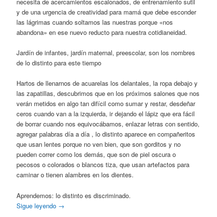
necesita de acercamientos escalonados, de entrenamiento sutil
y de una urgencia de creatividad para mamá que debe esconder
las lágrimas cuando soltamos las nuestras porque «nos
abandona» en ese nuevo reducto para nuestra cotidianeidad.
Jardín de infantes, jardín maternal, preescolar, son los nombres
de lo distinto para este tiempo
Hartos de llenarnos de acuarelas los delantales, la ropa debajo y
las zapatillas, descubrimos que en los próximos salones que nos
verán metidos en algo tan difícil como sumar y restar, desdeñar
ceros cuando van a la izquierda, ir dejando el lápiz que era fácil
de borrar cuando nos equivocábamos, enlazar letras con sentido,
agregar palabras día a día , lo distinto aparece en compañeritos
que usan lentes porque no ven bien, que son gorditos y no
pueden correr como los demás, que son de piel oscura o
pecosos o colorados o blancos tiza, que usan artefactos para
caminar o tienen alambres en los dientes.
Aprendemos: lo distinto es discriminado.
Sigue leyendo
→