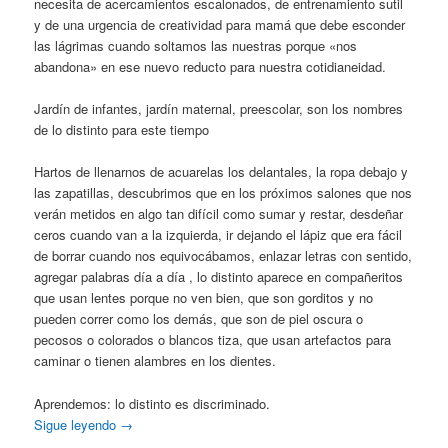
necesita de acercamientos escalonados, de entrenamiento sutil
y de una urgencia de creatividad para mamá que debe esconder
las lágrimas cuando soltamos las nuestras porque «nos
abandona» en ese nuevo reducto para nuestra cotidianeidad.
Jardín de infantes, jardín maternal, preescolar, son los nombres
de lo distinto para este tiempo
Hartos de llenarnos de acuarelas los delantales, la ropa debajo y
las zapatillas, descubrimos que en los próximos salones que nos
verán metidos en algo tan difícil como sumar y restar, desdeñar
ceros cuando van a la izquierda, ir dejando el lápiz que era fácil
de borrar cuando nos equivocábamos, enlazar letras con sentido,
agregar palabras día a día , lo distinto aparece en compañeritos
que usan lentes porque no ven bien, que son gorditos y no
pueden correr como los demás, que son de piel oscura o
pecosos o colorados o blancos tiza, que usan artefactos para
caminar o tienen alambres en los dientes.
Aprendemos: lo distinto es discriminado.
Sigue leyendo
→