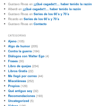
Gustavo Rivas
en
¡¡¡Qué cagada!!!… haber tenido la razón
Alberdi
en
¡¡¡Qué cagada!!!… haber tenido la razón
Gustavo Rivas
en
Series de los 60´s y 70´s
Ricardo
en
Series de los 60´s y 70´s
Gustavo Rivas
en
Contacto
CATEGORÍAS
Ajeno
(105)
Algo de humor
(205)
Contra la guerra
(184)
Diálogos con Walter Ego
(4)
Frases
(30)
Libro de quejas
(234)
Libros Gratis
(22)
Me llegó por correo
(44)
Misceláneas
(252)
Propios
(129)
Qué antiguo soy
(32)
Recomendaciones
(193)
Uncategorized
(5)
Videos
(136)