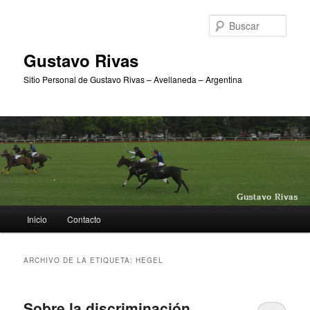
Ir
Ir
al
al
Busc
contenido
contenido
principal
secundario
Gustavo Rivas
Sitio Personal de Gustavo Rivas – Avellaneda – Argentina
Menú
Inicio
Contacto
principal
ARCHIVO DE LA ETIQUETA:
HEGEL
Sobre la discriminación