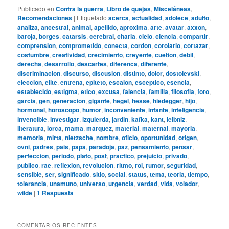
Publicado en
Contra la guerra
,
Libro de quejas
,
Misceláneas
,
Recomendaciones
|
Etiquetado
acerca
,
actualidad
,
adolece
,
adulto
,
analiza
,
ancestral
,
animal
,
apellido
,
aproxima
,
arte
,
avatar
,
axxon
,
baroja
,
borges
,
catarsis
,
cerebral
,
charla
,
cielo
,
ciencia
,
compartir
,
comprension
,
comprometido
,
conecta
,
cordon
,
corolario
,
cortazar
,
costumbre
,
creatividad
,
crecimiento
,
creyente
,
cuetion
,
debil
,
derecha
,
desarrollo
,
descartes
,
diferenca
,
diferente
,
discriminacion
,
discurso
,
discusion
,
distinto
,
dolor
,
dostoievski
,
eleccion
,
elite
,
entrena
,
epiteto
,
escalon
,
esceptico
,
esencia
,
establecido
,
estigma
,
etico
,
excusa
,
falencia
,
familia
,
filosofia
,
foro
,
garcia
,
gen
,
generacion
,
gigante
,
hegel
,
hesse
,
hiedegger
,
hijo
,
hormonal
,
horoscopo
,
humor
,
inconveniente
,
infante
,
inteligencia
,
invencible
,
investigar
,
izquierda
,
jardin
,
kafka
,
kant
,
leibniz
,
literatura
,
lorca
,
mama
,
marquez
,
material
,
maternal
,
mayoria
,
memoria
,
mirta
,
nietzsche
,
nombre
,
oficio
,
oportunidad
,
origen
,
ovni
,
padres
,
pais
,
papa
,
paradoja
,
paz
,
pensamiento
,
pensar
,
perfeccion
,
periodo
,
plato
,
post
,
practico
,
prejuicio
,
privado
,
publico
,
rae
,
reflexion
,
revolucion
,
ritmo
,
rol
,
rumor
,
seguridad
,
sensible
,
ser
,
significado
,
sitio
,
social
,
status
,
tema
,
teoria
,
tiempo
,
tolerancia
,
unamuno
,
universo
,
urgencia
,
verdad
,
vida
,
volador
,
wilde
|
1
Respuesta
COMENTARIOS RECIENTES