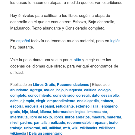
los casos lo hacen en etapas, a medida que los van escribiendo.
Hay 5 niveles para calificar a los libros según la etapa de
desarrollo en el que se encuentren: Esbozo, Bajo desarrollo,
Madurando, Texto abundante y Considerado completo.
En
español
todavía no tenemos mucho material, pero en
inglés
hay bastante.
Vale la pena darse una vuelta por el
sitio
y elegir entre las
docenas de idiomas que ofrece, para ver qué encontramos de
utilidad.
Publicado en
Libros Gratis
,
Recomendaciones
|
Etiquetado
abundante
,
agrega
,
ayuda
,
bajo
,
busqueda
,
califica
,
colegio
,
completo
,
conocimiento
,
considerado
,
corregir
,
dato
,
desarrollo
,
edita
,
ejemplo
,
elegir
,
emprendimiento
,
enciclopedia
,
esbozo
,
escolar
,
escuela
,
español
,
estudiante
,
extenso
,
falla
,
fenomeno
,
gratis
,
hijo
,
ideal
,
idioma
,
informacion
,
ingles
,
interesante
,
internauta
,
libro de texto
,
libros
,
libros abiertos
,
madura
,
material
,
nivel
,
padres
,
pantalla
,
realizado
,
recomendable
,
repasar
,
texto
,
trabajo
,
universal
,
util
,
utilidad
,
web
,
wiki
,
wikibooks
,
wikilibros
,
wikipedia
|
Deja un comentario