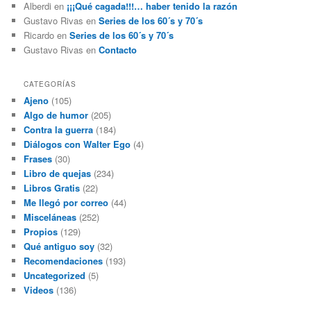
Alberdi
en
¡¡¡Qué cagada!!!… haber tenido la razón
Gustavo Rivas
en
Series de los 60´s y 70´s
Ricardo
en
Series de los 60´s y 70´s
Gustavo Rivas
en
Contacto
CATEGORÍAS
Ajeno
(105)
Algo de humor
(205)
Contra la guerra
(184)
Diálogos con Walter Ego
(4)
Frases
(30)
Libro de quejas
(234)
Libros Gratis
(22)
Me llegó por correo
(44)
Misceláneas
(252)
Propios
(129)
Qué antiguo soy
(32)
Recomendaciones
(193)
Uncategorized
(5)
Videos
(136)