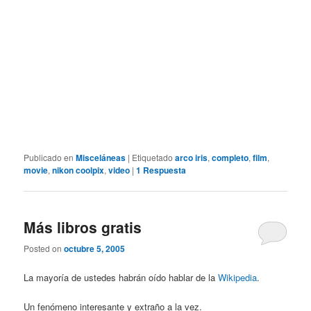
Publicado en
Misceláneas
|
Etiquetado
arco iris
,
completo
,
film
,
movie
,
nikon coolpix
,
video
|
1
Respuesta
Más libros gratis
Posted on
octubre 5, 2005
La mayoría de ustedes habrán oído hablar de la
Wikipedia
.
Un fenómeno interesante y extraño a la vez.