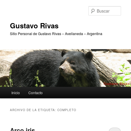
Ir
Ir
al
al
Busc
contenido
contenido
principal
secundario
Gustavo Rivas
Sitio Personal de Gustavo Rivas – Avellaneda – Argentina
Menú
Inicio
Contacto
principal
ARCHIVO DE LA ETIQUETA:
COMPLETO
Arco iris