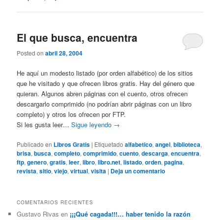
El que busca, encuentra
Posted on
abril 28, 2004
He aquí un modesto listado (por orden alfabético) de los sitios
que he visitado y que ofrecen libros gratis. Hay del género que
quieran. Algunos abren páginas con el cuento, otros ofrecen
descargarlo comprimido (no podrían abrir páginas con un libro
completo) y otros los ofrecen por FTP.
Si les gusta leer…
Sigue leyendo
→
Publicado en
Libros Gratis
|
Etiquetado
alfabetico
,
angel
,
biblioteca
,
brisa
,
busca
,
completo
,
comprimido
,
cuento
,
descarga
,
encuentra
,
ftp
,
genero
,
gratis
,
leer
,
libro
,
libro.net
,
listado
,
orden
,
pagina
,
revista
,
sitio
,
viejo
,
virtual
,
visita
|
Deja un comentario
COMENTARIOS RECIENTES
Gustavo Rivas
en
¡¡¡Qué cagada!!!… haber tenido la razón