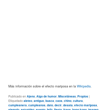
Más información sobre el efecto mariposa en la
Wikipedia
.
Publicado en
Ajeno
,
Algo de humor
,
Misceláneas
,
Propios
|
Etiquetado
aleteo
,
antiguo
,
busca
,
caos
,
chino
,
cultura
,
cumpleanera
,
cumpleanos
,
dato
,
decir
,
desata
,
efecto mariposa
,
ejemplo
,
estupidez
,
evento
,
feliz
,
fiesta
,
frase
,
hong kong
,
imagen
,