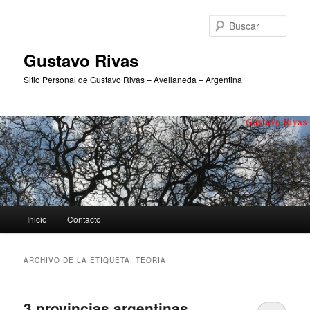
Ir
Ir
al
al
Busc
contenido
contenido
principal
secundario
Gustavo Rivas
Sitio Personal de Gustavo Rivas – Avellaneda – Argentina
Menú
Inicio
Contacto
principal
ARCHIVO DE LA ETIQUETA:
TEORIA
3 provincias argentinas