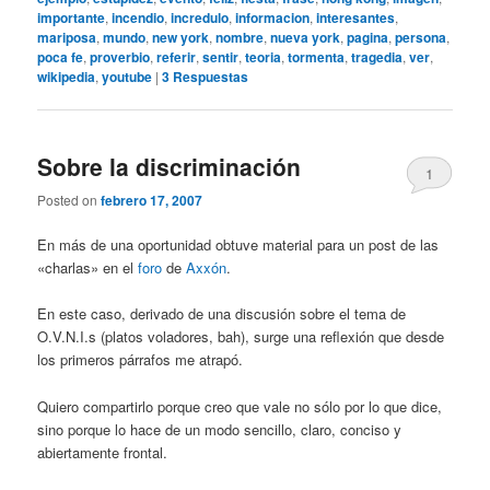
importante
,
incendio
,
incredulo
,
informacion
,
interesantes
,
mariposa
,
mundo
,
new york
,
nombre
,
nueva york
,
pagina
,
persona
,
poca fe
,
proverbio
,
referir
,
sentir
,
teoria
,
tormenta
,
tragedia
,
ver
,
wikipedia
,
youtube
|
3
Respuestas
Sobre la discriminación
1
Posted on
febrero 17, 2007
En más de una oportunidad obtuve material para un post de las
«charlas» en el
foro
de
Axxón
.
En este caso, derivado de una discusión sobre el tema de
O.V.N.I.s (platos voladores, bah), surge una reflexión que desde
los primeros párrafos me atrapó.
Quiero compartirlo porque creo que vale no sólo por lo que dice,
sino porque lo hace de un modo sencillo, claro, conciso y
abiertamente frontal.