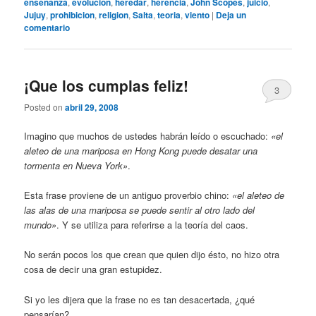
ensenanza
,
evolucion
,
heredar
,
herencia
,
John Scopes
,
juicio
,
Jujuy
,
prohibicion
,
religion
,
Salta
,
teoria
,
viento
|
Deja un
comentario
¡Que los cumplas feliz!
3
Posted on
abril 29, 2008
Imagino que muchos de ustedes habrán leído o escuchado:
«el
aleteo de una mariposa en Hong Kong puede desatar una
tormenta en Nueva York»
.
Esta frase proviene de un antiguo proverbio chino:
«el aleteo de
las alas de una mariposa se puede sentir al otro lado del
mundo»
. Y se utiliza para referirse a la teoría del caos.
No serán pocos los que crean que quien dijo ésto, no hizo otra
cosa de decir una gran estupidez.
Si yo les dijera que la frase no es tan desacertada, ¿qué
pensarían?