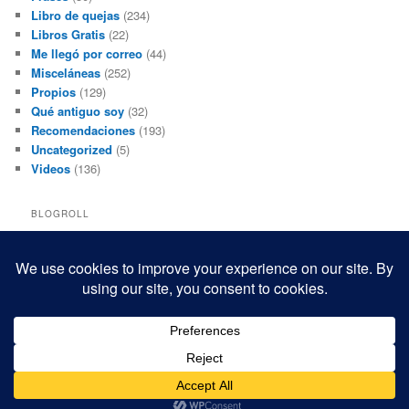
Libro de quejas
(234)
Libros Gratis
(22)
Me llegó por correo
(44)
Misceláneas
(252)
Propios
(129)
Qué antiguo soy
(32)
Recomendaciones
(193)
Uncategorized
(5)
Videos
(136)
BLOGROLL
Black and White Power
Luis Beltrán
Mis macrofotografías
Teresita Rivas
Funciona gracias a WordPress