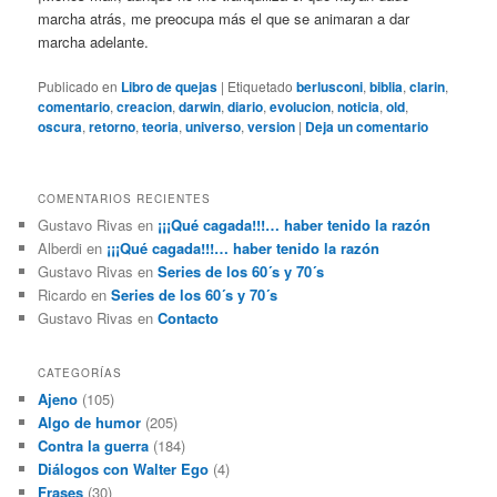
marcha atrás, me preocupa más el que se animaran a dar
marcha adelante.
Publicado en
Libro de quejas
|
Etiquetado
berlusconi
,
biblia
,
clarin
,
comentario
,
creacion
,
darwin
,
diario
,
evolucion
,
noticia
,
old
,
oscura
,
retorno
,
teoria
,
universo
,
version
|
Deja un comentario
COMENTARIOS RECIENTES
Gustavo Rivas
en
¡¡¡Qué cagada!!!… haber tenido la razón
Alberdi
en
¡¡¡Qué cagada!!!… haber tenido la razón
Gustavo Rivas
en
Series de los 60´s y 70´s
Ricardo
en
Series de los 60´s y 70´s
Gustavo Rivas
en
Contacto
CATEGORÍAS
Ajeno
(105)
Algo de humor
(205)
Contra la guerra
(184)
Diálogos con Walter Ego
(4)
Frases
(30)