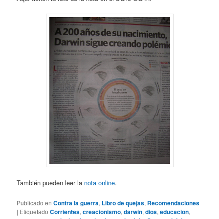
También pueden leer la
nota online
.
Publicado en
Contra la guerra
,
Libro de quejas
,
Recomendaciones
|
Etiquetado
Corrientes
,
creacionismo
,
darwin
,
dios
,
educacion
,