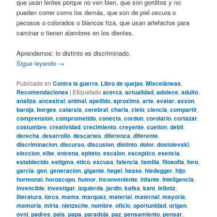
que usan lentes porque no ven bien, que son gorditos y no
pueden correr como los demás, que son de piel oscura o
pecosos o colorados o blancos tiza, que usan artefactos para
caminar o tienen alambres en los dientes.
Aprendemos: lo distinto es discriminado.
Sigue leyendo
→
Publicado en
Contra la guerra
,
Libro de quejas
,
Misceláneas
,
Recomendaciones
|
Etiquetado
acerca
,
actualidad
,
adolece
,
adulto
,
analiza
,
ancestral
,
animal
,
apellido
,
aproxima
,
arte
,
avatar
,
axxon
,
baroja
,
borges
,
catarsis
,
cerebral
,
charla
,
cielo
,
ciencia
,
compartir
,
comprension
,
comprometido
,
conecta
,
cordon
,
corolario
,
cortazar
,
costumbre
,
creatividad
,
crecimiento
,
creyente
,
cuetion
,
debil
,
derecha
,
desarrollo
,
descartes
,
diferenca
,
diferente
,
discriminacion
,
discurso
,
discusion
,
distinto
,
dolor
,
dostoievski
,
eleccion
,
elite
,
entrena
,
epiteto
,
escalon
,
esceptico
,
esencia
,
establecido
,
estigma
,
etico
,
excusa
,
falencia
,
familia
,
filosofia
,
foro
,
garcia
,
gen
,
generacion
,
gigante
,
hegel
,
hesse
,
hiedegger
,
hijo
,
hormonal
,
horoscopo
,
humor
,
inconveniente
,
infante
,
inteligencia
,
invencible
,
investigar
,
izquierda
,
jardin
,
kafka
,
kant
,
leibniz
,
literatura
,
lorca
,
mama
,
marquez
,
material
,
maternal
,
mayoria
,
memoria
,
mirta
,
nietzsche
,
nombre
,
oficio
,
oportunidad
,
origen
,
ovni
,
padres
,
pais
,
papa
,
paradoja
,
paz
,
pensamiento
,
pensar
,