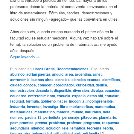
Era una verdadera pérdida de tiempo. La mayoría de los
profesores daban la materia tal como venía «envasada» en el
libro de matemáticas. Fórmulas, teorías, demostraciones y
soluciones sin ningún «agregado» que las convirtiera en útiles.
Años después, cuando estaba cursando el primer año en la
facultad (quise estudiar medicina. Alguna vez hablaré sobre el
tema), la solución de un problema de matemáticas, me ayudó
años después.
Sigue leyendo
→
Publicado en
Libros Gratis
,
Recomendaciones
|
Etiquetado
aburrido
,
adrian paenza
,
angulo
,
area
,
argentina
,
arnet
,
astronomia
,
buenos aires
,
ciencias
,
ciencias exactas
,
cientificos
,
ciudad
,
conoce
,
conocer
,
coordinador
,
curiosidad
,
dedica
,
demostracion
,
descubrir
,
disponible
,
diversion
,
divulga
,
ecuacion
,
educared
,
entretenimiento
,
escuela
,
espacio
,
estas ahi
,
estudiar
,
facultad
,
formula
,
gobierno
,
hacer
,
incognita
,
incomprensible
,
industria
,
inventar
,
investiga
,
libro
,
mariano ribas
,
matematica
,
matematicas
,
matematico
,
materia
,
mundo
,
naturales
,
nota
,
numero
,
pagina 12
,
periodista
,
personaje
,
pitagoras
,
planetario
,
post
,
practica
,
prensa
,
problema
,
profesor
,
programa
,
respuesta
,
secundaria
,
silencio
,
solucion
,
tele
,
tematica
,
teorema
,
teoria
,
tiempo
,
uba
,
universidad
,
util
,
utilidad
,
web
,
wikipedia
|
2