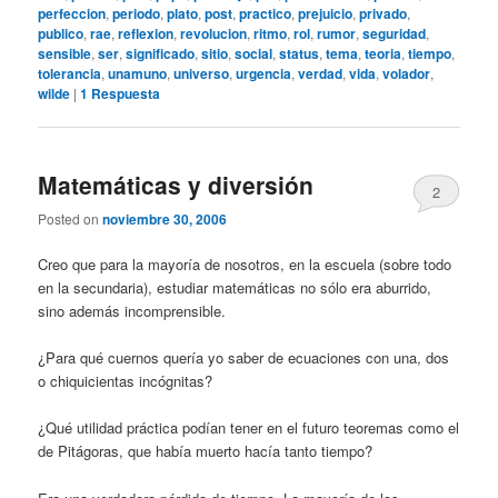
perfeccion
,
periodo
,
plato
,
post
,
practico
,
prejuicio
,
privado
,
publico
,
rae
,
reflexion
,
revolucion
,
ritmo
,
rol
,
rumor
,
seguridad
,
sensible
,
ser
,
significado
,
sitio
,
social
,
status
,
tema
,
teoria
,
tiempo
,
tolerancia
,
unamuno
,
universo
,
urgencia
,
verdad
,
vida
,
volador
,
wilde
|
1
Respuesta
Matemáticas y diversión
2
Posted on
noviembre 30, 2006
Creo que para la mayoría de nosotros, en la escuela (sobre todo
en la secundaria), estudiar matemáticas no sólo era aburrido,
sino además incomprensible.
¿Para qué cuernos quería yo saber de ecuaciones con una, dos
o chiquicientas incógnitas?
¿Qué utilidad práctica podían tener en el futuro teoremas como el
de Pitágoras, que había muerto hacía tanto tiempo?