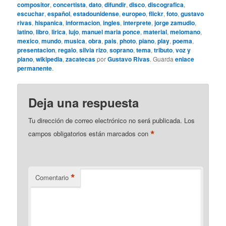
compositor
,
concertista
,
dato
,
difundir
,
disco
,
discografica
,
escuchar
,
español
,
estadounidense
,
europeo
,
flickr
,
foto
,
gustavo
rivas
,
hispanica
,
informacion
,
ingles
,
interprete
,
jorge zamudio
,
latino
,
libro
,
lirica
,
lujo
,
manuel maria ponce
,
material
,
melomano
,
mexico
,
mundo
,
musica
,
obra
,
pais
,
photo
,
piano
,
play
,
poema
,
presentacion
,
regalo
,
silvia rizo
,
soprano
,
tema
,
tributo
,
voz y
piano
,
wikipedia
,
zacatecas
por
Gustavo Rivas
. Guarda
enlace
permanente
.
Deja una respuesta
Tu dirección de correo electrónico no será publicada.
Los
*
campos obligatorios están marcados con
*
Comentario