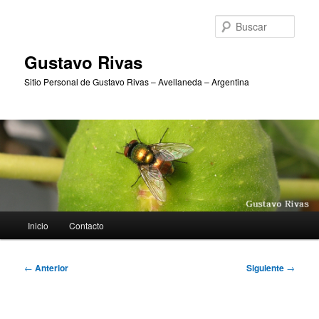
Ir
al
Busc
contenido
principal
Gustavo Rivas
Sitio Personal de Gustavo Rivas – Avellaneda – Argentina
Menú
Inicio
Contacto
principal
Navegación
←
Anterior
Siguiente
→
de
entradas