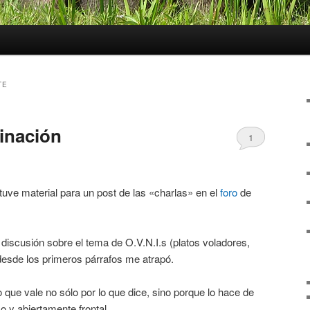
TE
minación
1
uve material para un post de las «charlas» en el
foro
de
discusión sobre el tema de O.V.N.I.s (platos voladores,
desde los primeros párrafos me atrapó.
 que vale no sólo por lo que dice, sino porque lo hace de
o y abiertamente frontal.