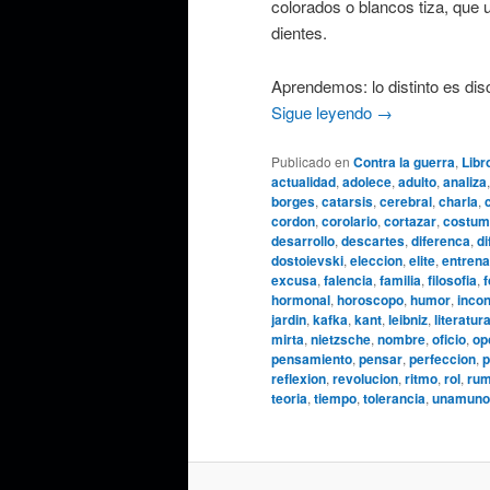
colorados o blancos tiza, que 
dientes.
Aprendemos: lo distinto es dis
Sigue leyendo
→
Publicado en
Contra la guerra
,
Libr
actualidad
,
adolece
,
adulto
,
analiza
borges
,
catarsis
,
cerebral
,
charla
,
cordon
,
corolario
,
cortazar
,
costum
desarrollo
,
descartes
,
diferenca
,
di
dostoievski
,
eleccion
,
elite
,
entrena
excusa
,
falencia
,
familia
,
filosofia
,
f
hormonal
,
horoscopo
,
humor
,
inco
jardin
,
kafka
,
kant
,
leibniz
,
literatur
mirta
,
nietzsche
,
nombre
,
oficio
,
op
pensamiento
,
pensar
,
perfeccion
,
p
reflexion
,
revolucion
,
ritmo
,
rol
,
rum
teoria
,
tiempo
,
tolerancia
,
unamuno