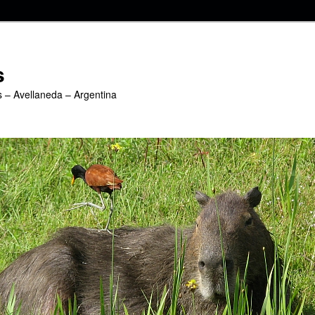
s
s – Avellaneda – Argentina