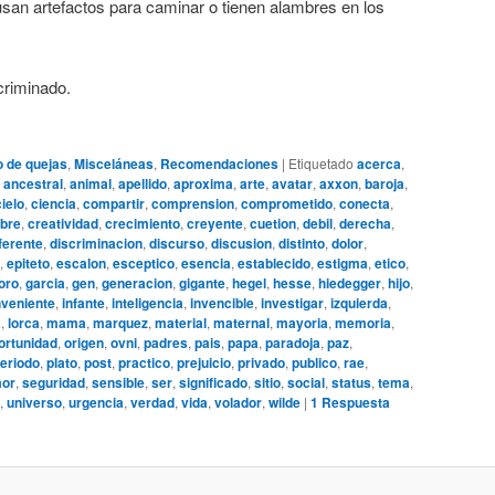
usan artefactos para caminar o tienen alambres en los
criminado.
o de quejas
,
Misceláneas
,
Recomendaciones
|
Etiquetado
acerca
,
,
ancestral
,
animal
,
apellido
,
aproxima
,
arte
,
avatar
,
axxon
,
baroja
,
cielo
,
ciencia
,
compartir
,
comprension
,
comprometido
,
conecta
,
bre
,
creatividad
,
crecimiento
,
creyente
,
cuetion
,
debil
,
derecha
,
ferente
,
discriminacion
,
discurso
,
discusion
,
distinto
,
dolor
,
,
epiteto
,
escalon
,
esceptico
,
esencia
,
establecido
,
estigma
,
etico
,
oro
,
garcia
,
gen
,
generacion
,
gigante
,
hegel
,
hesse
,
hiedegger
,
hijo
,
nveniente
,
infante
,
inteligencia
,
invencible
,
investigar
,
izquierda
,
a
,
lorca
,
mama
,
marquez
,
material
,
maternal
,
mayoria
,
memoria
,
ortunidad
,
origen
,
ovni
,
padres
,
pais
,
papa
,
paradoja
,
paz
,
eriodo
,
plato
,
post
,
practico
,
prejuicio
,
privado
,
publico
,
rae
,
or
,
seguridad
,
sensible
,
ser
,
significado
,
sitio
,
social
,
status
,
tema
,
,
universo
,
urgencia
,
verdad
,
vida
,
volador
,
wilde
|
1
Respuesta