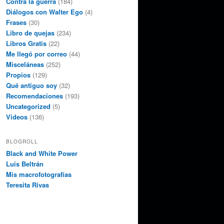
Contra la guerra
(184)
Diálogos con Walter Ego
(4)
Frases
(30)
Libro de quejas
(234)
Libros Gratis
(22)
Me llegó por correo
(44)
Misceláneas
(252)
Propios
(129)
Qué antiguo soy
(32)
Recomendaciones
(193)
Uncategorized
(5)
Videos
(136)
BLOGROLL
Black and White Power
Luis Beltrán
Mis macrofotografías
Teresita Rivas