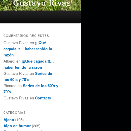
COMENTARIOS RECIENTES
Gustavo Rivas
en
¡¡¡Qué
cagada!!!… haber tenido la
razón
Alberdi
en
¡¡¡Qué cagada!!!…
haber tenido la razón
Gustavo Rivas
en
Series de
los 60´s y 70´s
Ricardo
en
Series de los 60´s y
70´s
Gustavo Rivas
en
Contacto
CATEGORÍAS
Ajeno
(105)
Algo de humor
(205)