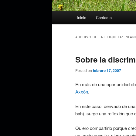
Menú
Inicio
Contacto
principal
ARCHIVO DE LA ETIQUETA:
INFAN
Sobre la discri
Posted on
febrero 17, 2007
En más de una oportunidad obt
Axxón
.
En este caso, derivado de una 
bah), surge una reflexión que 
Quiero compartirlo porque creo
un modo sencillo, claro, concis