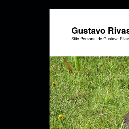
Ir
Ir
al
al
contenido
contenido
Gustavo Riva
principal
secundario
Sitio Personal de Gustavo Riva