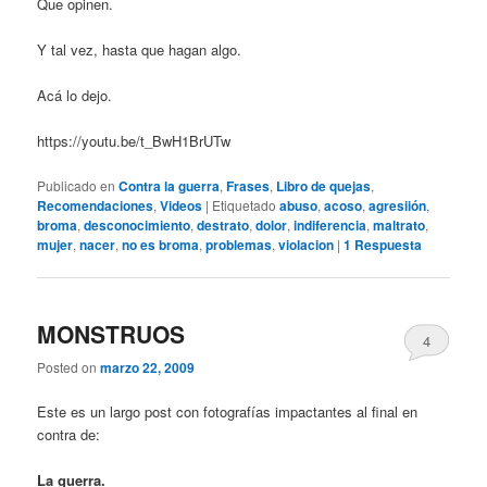
Que opinen.
Y tal vez, hasta que hagan algo.
Acá lo dejo.
https://youtu.be/t_BwH1BrUTw
Publicado en
Contra la guerra
,
Frases
,
Libro de quejas
,
Recomendaciones
,
Videos
|
Etiquetado
abuso
,
acoso
,
agresiión
,
broma
,
desconocimiento
,
destrato
,
dolor
,
indiferencia
,
maltrato
,
mujer
,
nacer
,
no es broma
,
problemas
,
violacion
|
1
Respuesta
MONSTRUOS
4
Posted on
marzo 22, 2009
Este es un largo post con fotografías impactantes al final en
contra de:
La guerra.