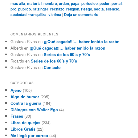
mas alla
,
material
,
nombre
,
orden
,
papa
,
periodico
,
poder
,
portal
,
pro
,
publico
,
ratzinger
,
rechazo
,
religion
,
riesgo
,
secta
,
silencio
,
sociedad
,
tranquiliza
,
victima
|
Deja un comentario
COMENTARIOS RECIENTES
Gustavo Rivas
en
¡¡¡Qué cagada!!!… haber tenido la razón
Alberdi
en
¡¡¡Qué cagada!!!… haber tenido la razón
Gustavo Rivas
en
Series de los 60´s y 70´s
Ricardo
en
Series de los 60´s y 70´s
Gustavo Rivas
en
Contacto
CATEGORÍAS
Ajeno
(105)
Algo de humor
(205)
Contra la guerra
(184)
Diálogos con Walter Ego
(4)
Frases
(30)
Libro de quejas
(234)
Libros Gratis
(22)
Me llegó por correo
(44)