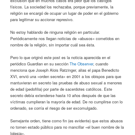
exclusión que en muchos casos era peor que los castigos
físicos. La sociedad los rechazaba, porque previamente, la
religión se encargó de ocupar un lugar de poder en el gobierno
para legitimar su accionar represivo.
No estoy hablando de ninguna religión en particular.
Periódicamente nos llegan noticias de «abusos» cometidos en
nombre de la religión, sin importar cuál sea ésta.
Pero lo que originó este post es la noticia aparecida en el
periódico Guardian en su sección
The Observer
, cuando
menciona que Joseph Alois Ratzinger, alias el papa Benedicto
XVI, envió una «orden secreta» en 2001 a los obispos para que
mantuvieran en secreto las pruebas de abuso sexual a menores
de edad (pedofilia) por parte de sacerdotes católicos. Este
secreto debía extenderse hasta 10 años después de que las
víctimas cumplieran la mayoría de edad. De no cumplirse con lo
ordenado, se corría el riesgo de ser excomulgado.
Semejante orden, tiene como fin (es evidente) que estos abusos
no tomen estado público para no mancillar «el buen nombre de la
Iglesia».