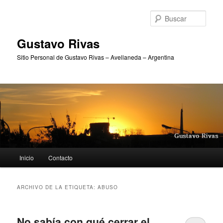
Ir
Ir
al
al
Busc
contenido
contenido
principal
secundario
Gustavo Rivas
Sitio Personal de Gustavo Rivas – Avellaneda – Argentina
Menú
Inicio
Contacto
principal
ARCHIVO DE LA ETIQUETA:
ABUSO
No sabía con qué cerrar el