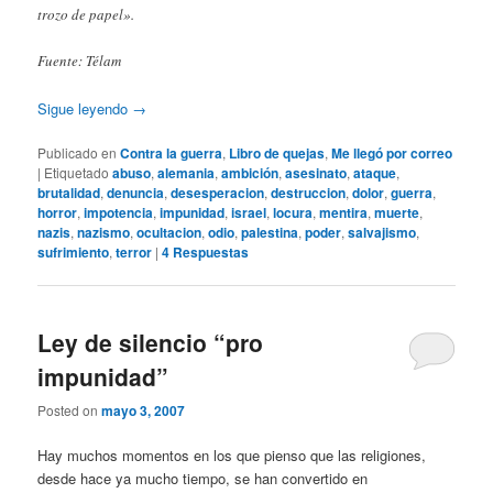
trozo de papel».
Fuente: Télam
Sigue leyendo
→
Publicado en
Contra la guerra
,
Libro de quejas
,
Me llegó por correo
|
Etiquetado
abuso
,
alemania
,
ambición
,
asesinato
,
ataque
,
brutalidad
,
denuncia
,
desesperacion
,
destruccion
,
dolor
,
guerra
,
horror
,
impotencia
,
impunidad
,
israel
,
locura
,
mentira
,
muerte
,
nazis
,
nazismo
,
ocultacion
,
odio
,
palestina
,
poder
,
salvajismo
,
sufrimiento
,
terror
|
4
Respuestas
Ley de silencio “pro
impunidad”
Posted on
mayo 3, 2007
Hay muchos momentos en los que pienso que las religiones,
desde hace ya mucho tiempo, se han convertido en