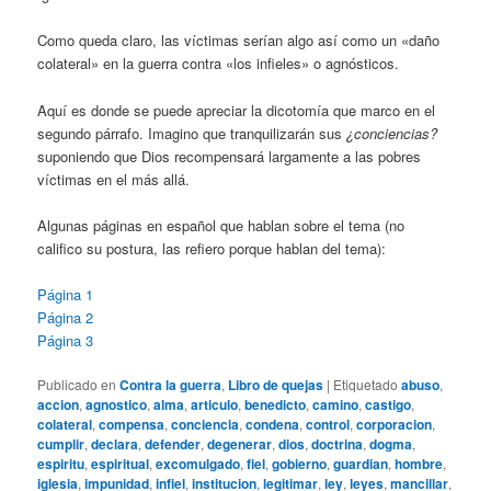
Como queda claro, las víctimas serían algo así como un «daño
colateral» en la guerra contra «los infieles» o agnósticos.
Aquí es donde se puede apreciar la dicotomía que marco en el
segundo párrafo. Imagino que tranquilizarán sus
¿conciencias?
suponiendo que Dios recompensará largamente a las pobres
víctimas en el más allá.
Algunas páginas en español que hablan sobre el tema (no
califico su postura, las refiero porque hablan del tema):
Página 1
Página 2
Página 3
Publicado en
Contra la guerra
,
Libro de quejas
|
Etiquetado
abuso
,
accion
,
agnostico
,
alma
,
articulo
,
benedicto
,
camino
,
castigo
,
colateral
,
compensa
,
conciencia
,
condena
,
control
,
corporacion
,
cumplir
,
declara
,
defender
,
degenerar
,
dios
,
doctrina
,
dogma
,
espiritu
,
espiritual
,
excomulgado
,
fiel
,
gobierno
,
guardian
,
hombre
,
iglesia
,
impunidad
,
infiel
,
institucion
,
legitimar
,
ley
,
leyes
,
mancillar
,