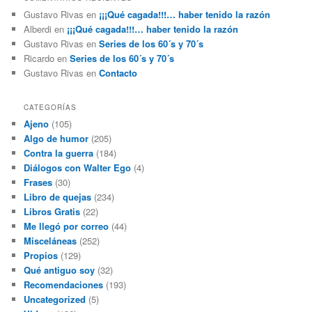
Gustavo Rivas
en
¡¡¡Qué cagada!!!… haber tenido la razón
Alberdi
en
¡¡¡Qué cagada!!!… haber tenido la razón
Gustavo Rivas
en
Series de los 60´s y 70´s
Ricardo
en
Series de los 60´s y 70´s
Gustavo Rivas
en
Contacto
CATEGORÍAS
Ajeno
(105)
Algo de humor
(205)
Contra la guerra
(184)
Diálogos con Walter Ego
(4)
Frases
(30)
Libro de quejas
(234)
Libros Gratis
(22)
Me llegó por correo
(44)
Misceláneas
(252)
Propios
(129)
Qué antiguo soy
(32)
Recomendaciones
(193)
Uncategorized
(5)