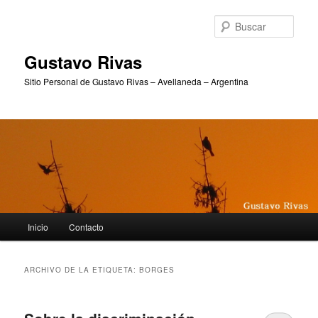
Ir
Ir
al
al
Busc
contenido
contenido
principal
secundario
Gustavo Rivas
Sitio Personal de Gustavo Rivas – Avellaneda – Argentina
Menú
Inicio
Contacto
principal
ARCHIVO DE LA ETIQUETA:
BORGES