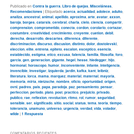
Publicado en
Contra la guerra
,
Libro de quejas
,
Misceláneas
,
Recomendaciones
|
Etiquetado
acerca
,
actualidad
,
adolece
,
adulto
,
analiza
,
ancestral
,
animal
,
apellido
,
aproxima
,
arte
,
avatar
,
axxon
,
baroja
,
borges
,
catarsis
,
cerebral
,
charla
,
cielo
,
ciencia
,
compartir
,
comprension
,
comprometido
,
conecta
,
cordon
,
corolario
,
cortazar
,
costumbre
,
creatividad
,
crecimiento
,
creyente
,
cuetion
,
debil
,
derecha
,
desarrollo
,
descartes
,
diferenca
,
diferente
,
discriminacion
,
discurso
,
discusion
,
distinto
,
dolor
,
dostoievski
,
eleccion
,
elite
,
entrena
,
epiteto
,
escalon
,
esceptico
,
esencia
,
establecido
,
estigma
,
etico
,
excusa
,
falencia
,
familia
,
filosofia
,
foro
,
garcia
,
gen
,
generacion
,
gigante
,
hegel
,
hesse
,
hiedegger
,
hijo
,
hormonal
,
horoscopo
,
humor
,
inconveniente
,
infante
,
inteligencia
,
invencible
,
investigar
,
izquierda
,
jardin
,
kafka
,
kant
,
leibniz
,
literatura
,
lorca
,
mama
,
marquez
,
material
,
maternal
,
mayoria
,
memoria
,
mirta
,
nietzsche
,
nombre
,
oficio
,
oportunidad
,
origen
,
ovni
,
padres
,
pais
,
papa
,
paradoja
,
paz
,
pensamiento
,
pensar
,
perfeccion
,
periodo
,
plato
,
post
,
practico
,
prejuicio
,
privado
,
publico
,
rae
,
reflexion
,
revolucion
,
ritmo
,
rol
,
rumor
,
seguridad
,
sensible
,
ser
,
significado
,
sitio
,
social
,
status
,
tema
,
teoria
,
tiempo
,
tolerancia
,
unamuno
,
universo
,
urgencia
,
verdad
,
vida
,
volador
,
wilde
|
1
Respuesta
COMENTARIOS RECIENTES