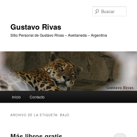
Ir
Ir
al
al
Busc
contenido
contenido
principal
secundario
Gustavo Rivas
Sitio Personal de Gustavo Rivas – Avellaneda – Argentina
Menú
Inicio
Contacto
principal
ARCHIVO DE LA ETIQUETA:
BAJO
Más libros gratis