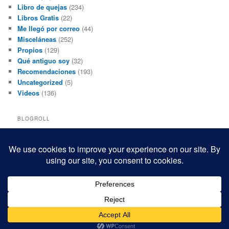
Libro de quejas
(234)
Libros Gratis
(22)
Me llegó por correo
(44)
Misceláneas
(252)
Propios
(129)
Qué antiguo soy
(32)
Recomendaciones
(193)
Uncategorized
(5)
Videos
(136)
BLOGROLL
Black and White Power
Luis Beltrán
Mis macrofotografías
Teresita Rivas
Funciona gracias a WordPress