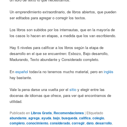
Un emprendimiento extraordinario, de libros abiertos, que pueden
ser editados para agregar o corregir los textos.
Los libros son subidos por los internautas, que en la mayoría de
los casos lo hacen en etapas, a medida que los van escribiendo.
Hay 5 niveles para calificar a los libros según la etapa de
desarrollo en el que se encuentren: Esbozo, Bajo desarrollo,
Madurando, Texto abundante y Considerado completo.
En
español
todavía no tenemos mucho material, pero en
inglés
hay bastante.
Vale la pena darse una vuelta por el
sitio
y elegir entre las
docenas de idiomas que ofrece, para ver qué encontramos de
utilidad.
Publicado en
Libros Gratis
,
Recomendaciones
|
Etiquetado
abundante
,
agrega
,
ayuda
,
bajo
,
busqueda
,
califica
,
colegio
,
completo
,
conocimiento
,
considerado
,
corregir
,
dato
,
desarrollo
,