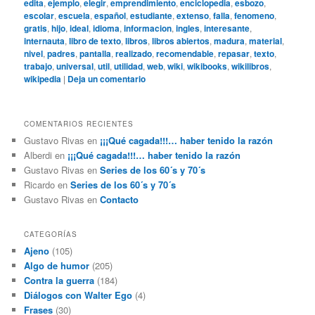
edita
,
ejemplo
,
elegir
,
emprendimiento
,
enciclopedia
,
esbozo
,
escolar
,
escuela
,
español
,
estudiante
,
extenso
,
falla
,
fenomeno
,
gratis
,
hijo
,
ideal
,
idioma
,
informacion
,
ingles
,
interesante
,
internauta
,
libro de texto
,
libros
,
libros abiertos
,
madura
,
material
,
nivel
,
padres
,
pantalla
,
realizado
,
recomendable
,
repasar
,
texto
,
trabajo
,
universal
,
util
,
utilidad
,
web
,
wiki
,
wikibooks
,
wikilibros
,
wikipedia
|
Deja un comentario
COMENTARIOS RECIENTES
Gustavo Rivas
en
¡¡¡Qué cagada!!!… haber tenido la razón
Alberdi
en
¡¡¡Qué cagada!!!… haber tenido la razón
Gustavo Rivas
en
Series de los 60´s y 70´s
Ricardo
en
Series de los 60´s y 70´s
Gustavo Rivas
en
Contacto
CATEGORÍAS
Ajeno
(105)
Algo de humor
(205)
Contra la guerra
(184)
Diálogos con Walter Ego
(4)
Frases
(30)