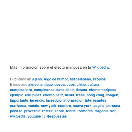
Más información sobre el efecto mariposa en la
Wikipedia
.
Publicado en
Ajeno
,
Algo de humor
,
Misceláneas
,
Propios
|
Etiquetado
aleteo
,
antiguo
,
busca
,
caos
,
chino
,
cultura
,
cumpleanera
,
cumpleanos
,
dato
,
decir
,
desata
,
efecto mariposa
,
ejemplo
,
estupidez
,
evento
,
feliz
,
fiesta
,
frase
,
hong kong
,
imagen
,
importante
,
incendio
,
incredulo
,
informacion
,
interesantes
,
mariposa
,
mundo
,
new york
,
nombre
,
nueva york
,
pagina
,
persona
,
poca fe
,
proverbio
,
referir
,
sentir
,
teoria
,
tormenta
,
tragedia
,
ver
,
wikipedia
,
youtube
|
3
Respuestas