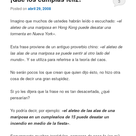
3
Posted on
abril 29, 2008
Imagino que muchos de ustedes habrán leído o escuchado:
«el
aleteo de una mariposa en Hong Kong puede desatar una
tormenta en Nueva York»
.
Esta frase proviene de un antiguo proverbio chino:
«el aleteo de
las alas de una mariposa se puede sentir al otro lado del
mundo»
. Y se utiliza para referirse a la teoría del caos.
No serán pocos los que crean que quien dijo ésto, no hizo otra
cosa de decir una gran estupidez.
Si yo les dijera que la frase no es tan desacertada, ¿qué
pensarían?
Yo podría decir, por ejemplo:
«el aleteo de las alas de una
mariposa en un cumpleaños de 15 puede desatar un
incendio en medio de la fiesta»
.
Seguramente muchos incrédulos, personas de poca fe (en mí)