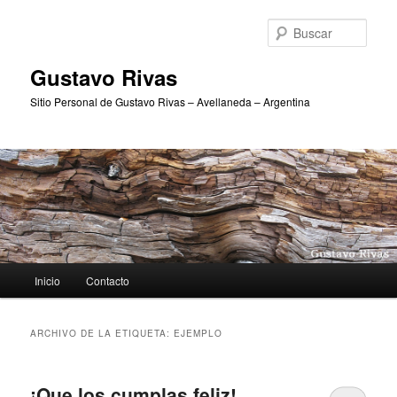
Ir
Ir
al
al
Busc
contenido
contenido
principal
secundario
Gustavo Rivas
Sitio Personal de Gustavo Rivas – Avellaneda – Argentina
Menú
Inicio
Contacto
principal
ARCHIVO DE LA ETIQUETA:
EJEMPLO
¡Que los cumplas feliz!