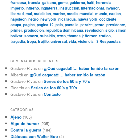
francesa
,
francia
,
galeano
,
gente
,
gobierno
,
haiti
,
herencia
,
imperio
,
infierno
,
inglaterra
,
instruccion
,
internacional
,
invasor
,
libertad
,
mal
,
maldicion
,
marine
,
medio
,
mundial
,
mundo
,
nacion
,
napoleon
,
negro
,
new york
,
nicaragua
,
nueva york
,
occidente
,
ocupa
,
pagina
,
pagina 12
,
pais
,
pantalla
,
peralte
,
peste
,
presidente
,
primer
,
produccion
,
republica dominicana
,
revolucion
,
siglo
,
simon
bolivar
,
somoza
,
subsidio
,
texto
,
thomas jefferson
,
trafico
,
tragedia
,
tropa
,
trujillo
,
universal
,
vida
,
violencia
|
3
Respuestas
COMENTARIOS RECIENTES
Gustavo Rivas
en
¡¡¡Qué cagada!!!… haber tenido la razón
Alberdi
en
¡¡¡Qué cagada!!!… haber tenido la razón
Gustavo Rivas
en
Series de los 60´s y 70´s
Ricardo
en
Series de los 60´s y 70´s
Gustavo Rivas
en
Contacto
CATEGORÍAS
Ajeno
(105)
Algo de humor
(205)
Contra la guerra
(184)
Diálogos con Walter Ego
(4)