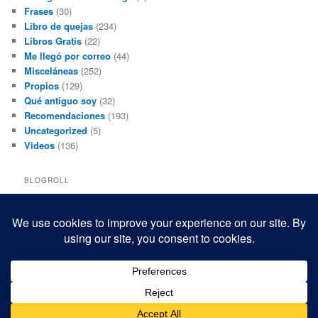
Frases
(30)
Libro de quejas
(234)
Libros Gratis
(22)
Me llegó por correo
(44)
Misceláneas
(252)
Propios
(129)
Qué antiguo soy
(32)
Recomendaciones
(193)
Uncategorized
(5)
Videos
(136)
BLOGROLL
Black and White Power
Luis Beltrán
Mis macrofotografías
Teresita Rivas
Funciona gracias a WordPress