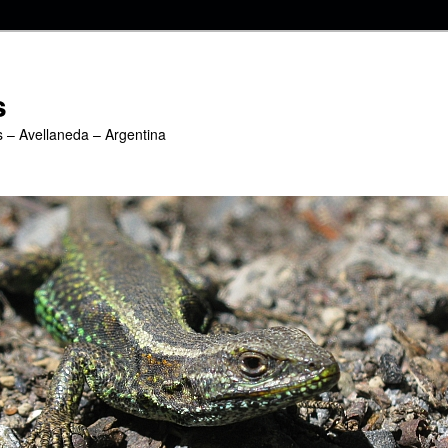
s
s – Avellaneda – Argentina