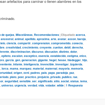
usan artefactos para caminar o tienen alambres en los
criminado.
o de quejas
,
Misceláneas
,
Recomendaciones
|
Etiquetado
acerca
,
,
ancestral
,
animal
,
apellido
,
aproxima
,
arte
,
avatar
,
axxon
,
baroja
,
cielo
,
ciencia
,
compartir
,
comprension
,
comprometido
,
conecta
,
bre
,
creatividad
,
crecimiento
,
creyente
,
cuetion
,
debil
,
derecha
,
ferente
,
discriminacion
,
discurso
,
discusion
,
distinto
,
dolor
,
,
epiteto
,
escalon
,
esceptico
,
esencia
,
establecido
,
estigma
,
etico
,
oro
,
garcia
,
gen
,
generacion
,
gigante
,
hegel
,
hesse
,
hiedegger
,
hijo
,
nveniente
,
infante
,
inteligencia
,
invencible
,
investigar
,
izquierda
,
a
,
lorca
,
mama
,
marquez
,
material
,
maternal
,
mayoria
,
memoria
,
ortunidad
,
origen
,
ovni
,
padres
,
pais
,
papa
,
paradoja
,
paz
,
eriodo
,
plato
,
post
,
practico
,
prejuicio
,
privado
,
publico
,
rae
,
or
,
seguridad
,
sensible
,
ser
,
significado
,
sitio
,
social
,
status
,
tema
,
,
universo
,
urgencia
,
verdad
,
vida
,
volador
,
wilde
|
1
Respuesta