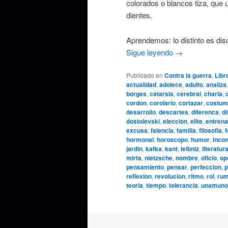
colorados o blancos tiza, que 
dientes.
Aprendemos: lo distinto es dis
Sigue leyendo
→
Publicado en
Contra la guerra
,
Libr
actualidad
,
adolece
,
adulto
,
analiza
borges
,
catarsis
,
cerebral
,
charla
,
cordon
,
corolario
,
cortazar
,
costum
desarrollo
,
descartes
,
diferenca
,
di
dostoievski
,
eleccion
,
elite
,
entrena
excusa
,
falencia
,
familia
,
filosofia
,
f
hormonal
,
horoscopo
,
humor
,
inco
jardin
,
kafka
,
kant
,
leibniz
,
literatur
mirta
,
nietzsche
,
nombre
,
oficio
,
op
pensamiento
,
pensar
,
perfeccion
,
p
reflexion
,
revolucion
,
ritmo
,
rol
,
rum
teoria
,
tiempo
,
tolerancia
,
unamuno