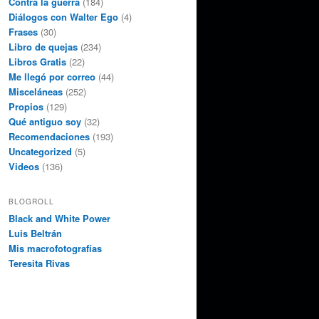
Contra la guerra
(184)
Diálogos con Walter Ego
(4)
Frases
(30)
Libro de quejas
(234)
Libros Gratis
(22)
Me llegó por correo
(44)
Misceláneas
(252)
Propios
(129)
Qué antiguo soy
(32)
Recomendaciones
(193)
Uncategorized
(5)
Videos
(136)
BLOGROLL
Black and White Power
Luis Beltrán
Mis macrofotografías
Teresita Rivas