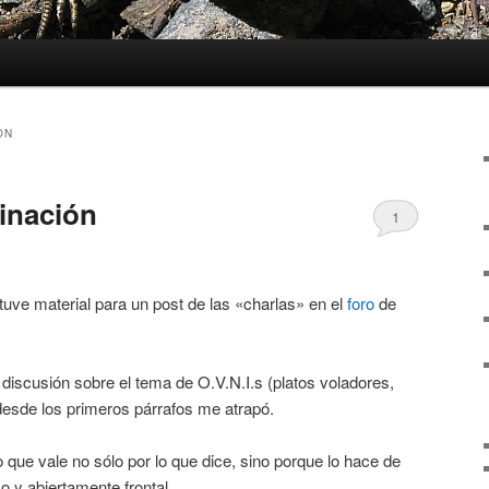
ON
minación
1
uve material para un post de las «charlas» en el
foro
de
discusión sobre el tema de O.V.N.I.s (platos voladores,
desde los primeros párrafos me atrapó.
 que vale no sólo por lo que dice, sino porque lo hace de
o y abiertamente frontal.