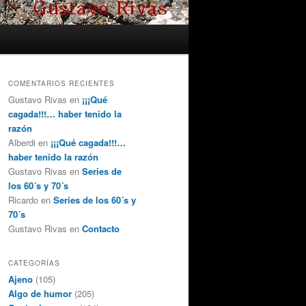
COMENTARIOS RECIENTES
Gustavo Rivas
en
¡¡¡Qué
cagada!!!… haber tenido la
razón
Alberdi
en
¡¡¡Qué cagada!!!…
haber tenido la razón
Gustavo Rivas
en
Series de
los 60´s y 70´s
Ricardo
en
Series de los 60´s y
70´s
Gustavo Rivas
en
Contacto
CATEGORÍAS
Ajeno
(105)
Algo de humor
(205)