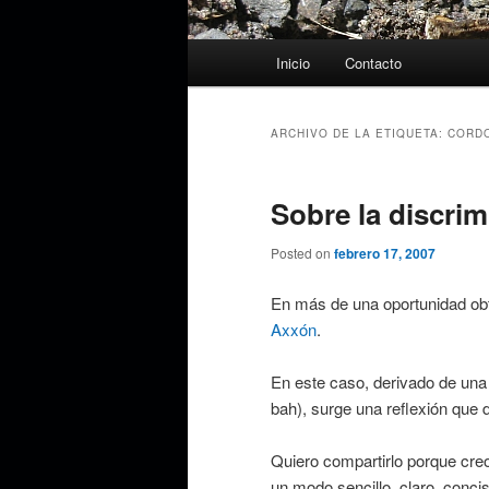
Menú
Inicio
Contacto
principal
ARCHIVO DE LA ETIQUETA:
CORD
Sobre la discri
Posted on
febrero 17, 2007
En más de una oportunidad obt
Axxón
.
En este caso, derivado de una 
bah), surge una reflexión que 
Quiero compartirlo porque creo
un modo sencillo, claro, concis