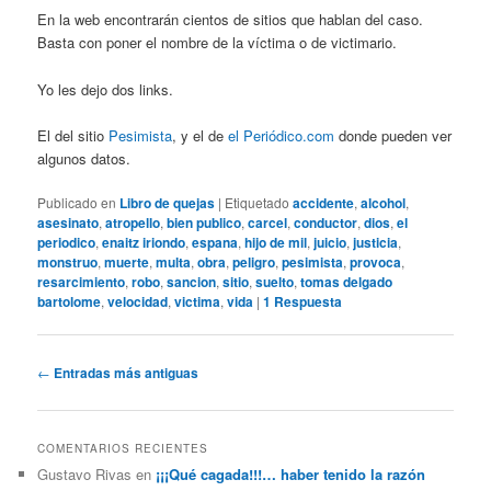
En la web encontrarán cientos de sitios que hablan del caso.
Basta con poner el nombre de la víctima o de victimario.
Yo les dejo dos links.
El del sitio
Pesimista
, y el de
el Periódico.com
donde pueden ver
algunos datos.
Publicado en
Libro de quejas
|
Etiquetado
accidente
,
alcohol
,
asesinato
,
atropello
,
bien publico
,
carcel
,
conductor
,
dios
,
el
periodico
,
enaitz iriondo
,
espana
,
hijo de mil
,
juicio
,
justicia
,
monstruo
,
muerte
,
multa
,
obra
,
peligro
,
pesimista
,
provoca
,
resarcimiento
,
robo
,
sancion
,
sitio
,
suelto
,
tomas delgado
bartolome
,
velocidad
,
victima
,
vida
|
1
Respuesta
Navegación
←
Entradas más antiguas
de
entradas
COMENTARIOS RECIENTES
Gustavo Rivas
en
¡¡¡Qué cagada!!!… haber tenido la razón