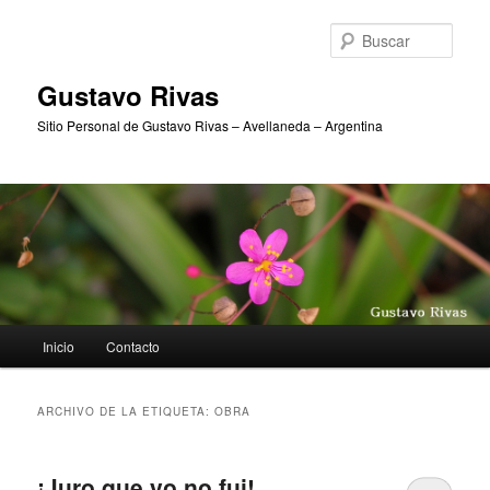
Ir
Ir
al
al
Busc
contenido
contenido
principal
secundario
Gustavo Rivas
Sitio Personal de Gustavo Rivas – Avellaneda – Argentina
Menú
Inicio
Contacto
principal
ARCHIVO DE LA ETIQUETA:
OBRA
¡Juro que yo no fui!