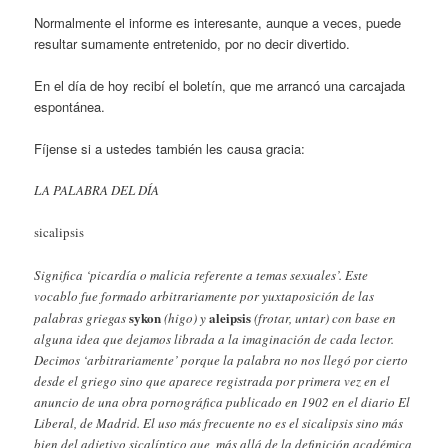
Normalmente el informe es interesante, aunque a veces, puede
resultar sumamente entretenido, por no decir divertido.
En el día de hoy recibí el boletín, que me arrancó una carcajada
espontánea.
Fíjense si a ustedes también les causa gracia:
LA PALABRA DEL DÍA
sicalipsis
Significa ‘picardía o malicia referente a temas sexuales’. Este
vocablo fue formado arbitrariamente por yuxtaposición de las
sykon
aleipsis
palabras griegas
(higo) y
(frotar, untar) con base en
alguna idea que dejamos librada a la imaginación de cada lector.
Decimos ‘arbitrariamente’ porque la palabra no nos llegó por cierto
desde el griego sino que aparece registrada por primera vez en el
anuncio de una obra pornográfica publicado en 1902 en el diario El
Liberal, de Madrid. El uso más frecuente no es el sicalipsis sino más
bien del adjetivo sicalíptico que, más allá de la definición académica