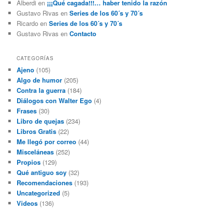
Alberdi
en
¡¡¡Qué cagada!!!… haber tenido la razón
Gustavo Rivas
en
Series de los 60´s y 70´s
Ricardo
en
Series de los 60´s y 70´s
Gustavo Rivas
en
Contacto
CATEGORÍAS
Ajeno
(105)
Algo de humor
(205)
Contra la guerra
(184)
Diálogos con Walter Ego
(4)
Frases
(30)
Libro de quejas
(234)
Libros Gratis
(22)
Me llegó por correo
(44)
Misceláneas
(252)
Propios
(129)
Qué antiguo soy
(32)
Recomendaciones
(193)
Uncategorized
(5)
Videos
(136)