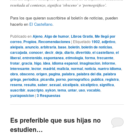
reseñada al comienzo, significa ‘obsceno’ o ‘pornográfico’.
Para los que quieran suscribirse al boletín de noticias, pueden
hacerlo en
El Castellano
.
Publicado en
Ajeno
,
Algo de humor
,
Libros Gratis
,
Me llegó por
correo
,
Propios
,
Recomendaciones
|
Etiquetado
1902
,
adjetivo
,
aleipsis
,
anuncio
,
arbitraria
,
base
,
boletin
,
boletin de noticias
,
carcajada
,
conocer
,
decir
,
deja
,
diario
,
divertido
,
el castellano
,
el
liberal
,
entretenido
,
espontanea
,
etimologia
,
forma
,
frecuente
,
frotar
,
gracia
,
higo
,
idea
,
idioma espanol
,
imaginacion
,
informe
,
interesante
,
lector
,
madrid
,
malicia
,
normal
,
noticia
,
nuetro idioma
,
obra
,
obsceno
,
origen
,
pagina
,
palabra
,
palabra del dia
,
palabra
griega
,
periodica
,
picardia
,
porno
,
pornografico
,
publica
,
registra
,
resena
,
resulta
,
saber
,
sexual
,
sicalipsis
,
sicaliptico
,
significa
,
suscribir
,
suscripto
,
sykon
,
tema
,
untar
,
uso
,
vocablo
,
yuxtaposicion
|
3
Respuestas
Es preferible que sus hijas no
estudien…