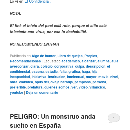
Lo vi en
El Confidencial.
NOTA:
El link al inicio del post está roto, porque el sitio está
infectado con virus, por eso lo deshabilité.
NO RECOMIENDO ENTRAR
Publicado en
Algo de humor
,
Libro de quejas
,
Propios
,
Recomendaciones
|
Etiquetado
academico
,
alcanzar
,
alumna
,
aula
,
avergonzar
,
clara
,
colegio
,
corporativa
,
culpa
,
descripcion
,
el
confidencial
,
escena
,
estudie
,
falta
,
grafica
,
haga
,
hija
,
incapacidad
,
iniciativa
,
institucion
,
intelectual
,
mayor
,
movie
,
nivel
,
obra
,
olabidea
,
opus dei
,
oveja naranja
,
pamplona
,
persona
,
preferible
,
prelatura
,
quienes somos
,
ver
,
video
,
villancico
,
youtube
|
Deja un comentario
PELIGRO: Un monstruo anda
1
suelto en España