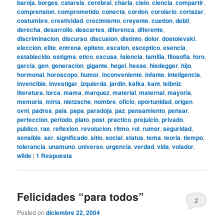
baroja
,
borges
,
catarsis
,
cerebral
,
charla
,
cielo
,
ciencia
,
compartir
,
comprension
,
comprometido
,
conecta
,
cordon
,
corolario
,
cortazar
,
costumbre
,
creatividad
,
crecimiento
,
creyente
,
cuetion
,
debil
,
derecha
,
desarrollo
,
descartes
,
diferenca
,
diferente
,
discriminacion
,
discurso
,
discusion
,
distinto
,
dolor
,
dostoievski
,
eleccion
,
elite
,
entrena
,
epiteto
,
escalon
,
esceptico
,
esencia
,
establecido
,
estigma
,
etico
,
excusa
,
falencia
,
familia
,
filosofia
,
foro
,
garcia
,
gen
,
generacion
,
gigante
,
hegel
,
hesse
,
hiedegger
,
hijo
,
hormonal
,
horoscopo
,
humor
,
inconveniente
,
infante
,
inteligencia
,
invencible
,
investigar
,
izquierda
,
jardin
,
kafka
,
kant
,
leibniz
,
literatura
,
lorca
,
mama
,
marquez
,
material
,
maternal
,
mayoria
,
memoria
,
mirta
,
nietzsche
,
nombre
,
oficio
,
oportunidad
,
origen
,
ovni
,
padres
,
pais
,
papa
,
paradoja
,
paz
,
pensamiento
,
pensar
,
perfeccion
,
periodo
,
plato
,
post
,
practico
,
prejuicio
,
privado
,
publico
,
rae
,
reflexion
,
revolucion
,
ritmo
,
rol
,
rumor
,
seguridad
,
sensible
,
ser
,
significado
,
sitio
,
social
,
status
,
tema
,
teoria
,
tiempo
,
tolerancia
,
unamuno
,
universo
,
urgencia
,
verdad
,
vida
,
volador
,
wilde
|
1
Respuesta
Felicidades “para todos”
2
Posted on
diciembre 22, 2004