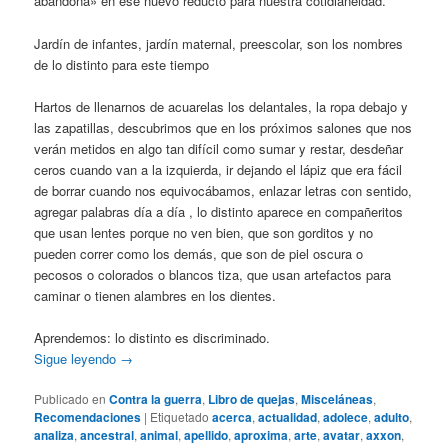
abandona» en ese nuevo reducto para nuestra cotidianeidad.
Jardín de infantes, jardín maternal, preescolar, son los nombres
de lo distinto para este tiempo
Hartos de llenarnos de acuarelas los delantales, la ropa debajo y
las zapatillas, descubrimos que en los próximos salones que nos
verán metidos en algo tan difícil como sumar y restar, desdeñar
ceros cuando van a la izquierda, ir dejando el lápiz que era fácil
de borrar cuando nos equivocábamos, enlazar letras con sentido,
agregar palabras día a día , lo distinto aparece en compañeritos
que usan lentes porque no ven bien, que son gorditos y no
pueden correr como los demás, que son de piel oscura o
pecosos o colorados o blancos tiza, que usan artefactos para
caminar o tienen alambres en los dientes.
Aprendemos: lo distinto es discriminado.
Sigue leyendo
→
Publicado en
Contra la guerra
,
Libro de quejas
,
Misceláneas
,
Recomendaciones
|
Etiquetado
acerca
,
actualidad
,
adolece
,
adulto
,
analiza
,
ancestral
,
animal
,
apellido
,
aproxima
,
arte
,
avatar
,
axxon
,