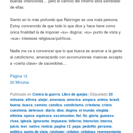
buenas intenciones… pero el camino del infierno está sembrado
de ellas.
Siento en lo más profundo que Ratzinger es una mala persona.
Estoy convencido de que todo lo que dice y hace tiene como
única finalidad la de imponer «su» dogma; «su» punto de vista y
«sus» intereses religiosos/políticos.
Nadie me va a convencer que lo que busca es acercar a la gente
al catolicismo, amenazando con excomuniones masivas excepto
a «cierta clase» de sacerdotes…
Página 12
20 Minutos
Publicado en
Contra la guerra
,
Libro de quejas
|
Etiquetado
20
minutos
,
afirma
,
alejar
,
amenaza
,
america
,
ampara
,
anima
,
brasil
,
buena
,
busca
,
camino
,
catolica
,
catolicismo
,
cristiana
,
cristo
,
cuestiona
,
defensor
,
diario
,
dios
,
dogma
,
el mundo
,
elegida
,
elimina
,
epoca
,
equivoca
,
excomunion
,
fiel
,
fin
,
gloria
,
gustavo
rivas
,
iglesia
,
ignorante
,
impuesta
,
infierno
,
intencion
,
interes
,
juicio
,
leer
,
nativo
,
noticia
,
pagina 12
,
papa
,
pedofilo
,
persona
,
politico
,
punto de vista
,
ratzinger
,
religion
,
religioso
,
representante
,