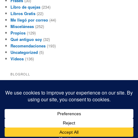
Frases
(30)
Libro de quejas
(234)
Libros Gratis
(22)
Me llegó por correo
(44)
Misceláneas
(252)
Propios
(129)
Qué antiguo soy
(32)
Recomendaciones
(193)
Uncategorized
(5)
Videos
(136)
BLOGROLL
Black and White Power
Luis Beltrán
Mis macrofotografías
Teresita Rivas
Funciona gracias a WordPress