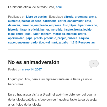
La historia oficial de Alfredo Coto,
aquí
.
Publicado en
Libro de quejas
|
Etiquetado
alfredo
,
argentina
,
arma
,
aumento
,
boicot
,
cadena
,
carniceria
,
cartel
,
consumidor
,
coto
,
defender
,
derecho
,
empleado
,
empresa
,
foto
,
hiper
,
hipermercado
,
historia
,
historia oficial
,
humor
,
increible
,
insulto
,
ironia
,
jodido
,
legal
,
limita
,
local
,
lugar
,
menem
,
mercado
,
metodo
,
oferta
,
oportunidad
,
papa
,
precio
,
producto
,
propio
,
publica
,
saqueo
,
super
,
supermercado
,
tipo
,
wal mart
,
zapallo
|
1.515
Respuestas
No es animadversión
1
Posted on
mayo 14, 2007
Lo juro por Dios, pero a su representante en la tierra ya no lo
banco más.
En su fracasada visita a Brasil, el acérrimo defensor del dogma
de la iglesia católica, sigue con su inquebrantable tarea de alejar
a los fieles de la iglesia.