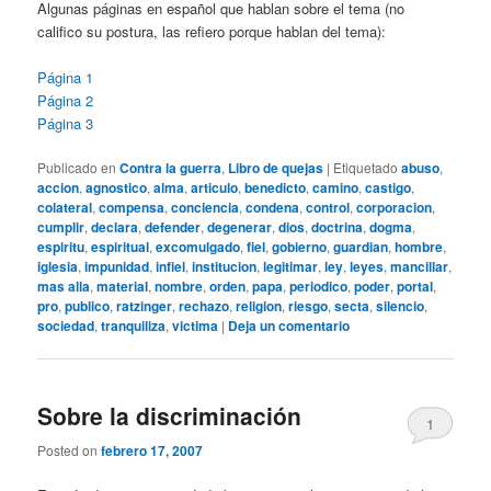
Algunas páginas en español que hablan sobre el tema (no
califico su postura, las refiero porque hablan del tema):
Página 1
Página 2
Página 3
Publicado en
Contra la guerra
,
Libro de quejas
|
Etiquetado
abuso
,
accion
,
agnostico
,
alma
,
articulo
,
benedicto
,
camino
,
castigo
,
colateral
,
compensa
,
conciencia
,
condena
,
control
,
corporacion
,
cumplir
,
declara
,
defender
,
degenerar
,
dios
,
doctrina
,
dogma
,
espiritu
,
espiritual
,
excomulgado
,
fiel
,
gobierno
,
guardian
,
hombre
,
iglesia
,
impunidad
,
infiel
,
institucion
,
legitimar
,
ley
,
leyes
,
mancillar
,
mas alla
,
material
,
nombre
,
orden
,
papa
,
periodico
,
poder
,
portal
,
pro
,
publico
,
ratzinger
,
rechazo
,
religion
,
riesgo
,
secta
,
silencio
,
sociedad
,
tranquiliza
,
victima
|
Deja un comentario
Sobre la discriminación
1
Posted on
febrero 17, 2007