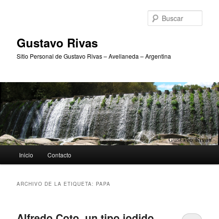
Ir
Ir
al
al
Busc
contenido
contenido
principal
secundario
Gustavo Rivas
Sitio Personal de Gustavo Rivas – Avellaneda – Argentina
Menú
Inicio
Contacto
principal
ARCHIVO DE LA ETIQUETA:
PAPA
Alfredo Coto, un tipo jodido