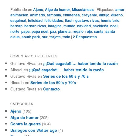
Publicado en
Ajeno
,
Algo de humor
,
Misceláneas
|
Etiquetado
amor
,
animacion
,
animado
,
armonia
,
chimenea
,
creyente
,
dibujo
,
diseno
,
esquimal
,
felicidad
,
felicidades
,
flash
,
gustavo rivas
,
hemisferio
,
hernan
,
hernan rivas
,
imagina
,
mundo
,
navidad
,
navideña
,
noel
,
norte
,
papa
,
papa noel
,
paz
,
planeta
,
regalo
,
rojo
,
santa
,
santa
claus
,
south park
,
sur
,
tarjeta
,
todo
|
2
Respuestas
COMENTARIOS RECIENTES
Gustavo Rivas
en
¡¡¡Qué cagada!!!… haber tenido la razón
Alberdi
en
¡¡¡Qué cagada!!!… haber tenido la razón
Gustavo Rivas
en
Series de los 60´s y 70´s
Ricardo
en
Series de los 60´s y 70´s
Gustavo Rivas
en
Contacto
CATEGORÍAS
Ajeno
(105)
Algo de humor
(205)
Contra la guerra
(184)
Diálogos con Walter Ego
(4)