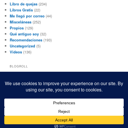
Libro de quejas
(234)
Libros Gratis
(22)
Me llegó por correo
(44)
Misceláneas
(252)
Propios
(129)
Qué antiguo soy
(32)
Recomendaciones
(193)
Uncategorized
(5)
Videos
(136)
BLOGROLL
Black and White Power
Luis Beltrán
Mis macrofotografías
Teresita Rivas
Funciona gracias a WordPress