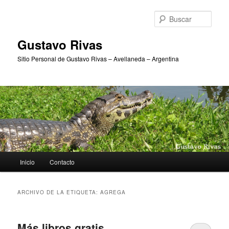
Ir
Ir
al
al
Busc
contenido
contenido
principal
secundario
Gustavo Rivas
Sitio Personal de Gustavo Rivas – Avellaneda – Argentina
Menú
Inicio
Contacto
principal
ARCHIVO DE LA ETIQUETA:
AGREGA
Más libros gratis