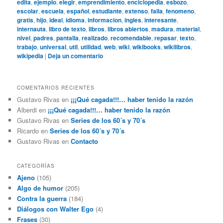
edita
,
ejemplo
,
elegir
,
emprendimiento
,
enciclopedia
,
esbozo
,
escolar
,
escuela
,
español
,
estudiante
,
extenso
,
falla
,
fenomeno
,
gratis
,
hijo
,
ideal
,
idioma
,
informacion
,
ingles
,
interesante
,
internauta
,
libro de texto
,
libros
,
libros abiertos
,
madura
,
material
,
nivel
,
padres
,
pantalla
,
realizado
,
recomendable
,
repasar
,
texto
,
trabajo
,
universal
,
util
,
utilidad
,
web
,
wiki
,
wikibooks
,
wikilibros
,
wikipedia
|
Deja un comentario
COMENTARIOS RECIENTES
Gustavo Rivas
en
¡¡¡Qué cagada!!!… haber tenido la razón
Alberdi
en
¡¡¡Qué cagada!!!… haber tenido la razón
Gustavo Rivas
en
Series de los 60´s y 70´s
Ricardo
en
Series de los 60´s y 70´s
Gustavo Rivas
en
Contacto
CATEGORÍAS
Ajeno
(105)
Algo de humor
(205)
Contra la guerra
(184)
Diálogos con Walter Ego
(4)
Frases
(30)